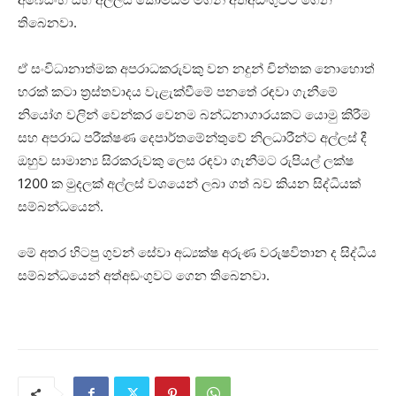
තිබෙනවා.
ඒ සංවිධානාත්මක අපරාධකරුවකු වන නදුන් චින්තක නොහොත්
හරක් කටා ත්‍රස්තවාදය වැළැක්වීමේ පනතේ රඳවා ගැනීමේ
නියෝග වලින් වෙන්කර වෙනම බන්ධනාගාරයකට යොමු කිරීම
සහ අපරාධ පරීක්ෂණ දෙපාර්තමේන්තුවේ නිලධාරීන්ට අල්ලස් දී
ඔහුව සාමාන්‍ය සිරකරුවකු ලෙස රඳවා ගැනීමට රුපියල් ලක්ෂ
1200 ක මුදලක් අල්ලස් වශයෙන් ලබා ගත් බව කියන සිද්ධියක්
සම්බන්ධයෙන්.
මේ අතර හිටපු ගුවන් සේවා අධ්‍යක්ෂ අරුණ වරුෂවිතාන ද සිද්ධිය
සම්බන්ධයෙන් අත්අඩංගුවට ගෙන තිබෙනවා.