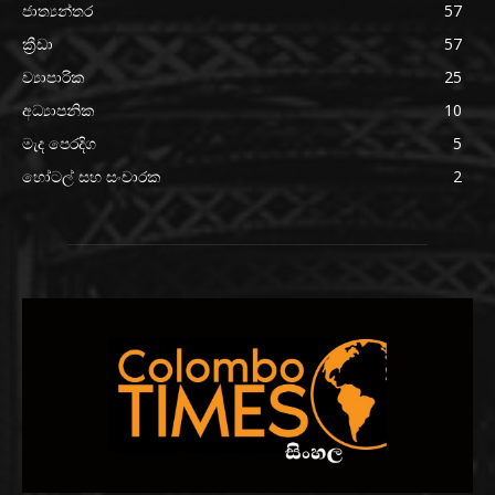
ජාත්‍යන්තර
57
ක්‍රීඩා
57
ව්‍යාපාරික
25
අධ්‍යාපනික
10
මැද පෙරදිග
5
හෝටල් සහ සංචාරක
2