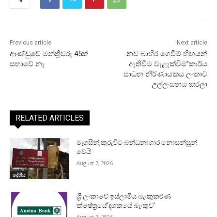
Previous article
Next article
ආණ්ඩුවේ මන්ත්‍රීවරු 45ක්
නව බාහිර ගෙවීම් හිඟයන්
සභාවේ නෑ
ඇතිවීම වැළැක්වීම”කාර්ය
සාධන නිර්ණායකය ලංකාව
උල්ලංඝනය කරලා
RELATED ARTICLES
මැගසින්,කුරුවිට බන්ධනාගාර නොසන්සුන්
වෙයි
August 7, 2026
දේශීය
ශ්‍රී ලංකාවේ ඉස්ලාමීය බැංකුකරණ
ක්ෂේත්‍රයේ‘දශකයේ බැංකුව’
August 7, 2026