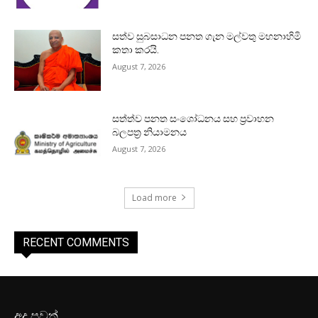
සත්ව සුබසාධන පනත ගැන මල්වතු මහනාහිමි
කතා කරයි.
August 7, 2026
සත්ත්ව පනත සංශෝධනය සහ ප්‍රවාහන
බලපත්‍ර නියාමනය
August 7, 2026
Load more
RECENT COMMENTS
අද පුවත්