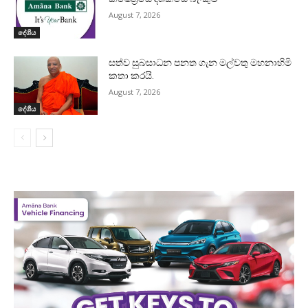
August 7, 2026
දේශීය
සත්ව සුබසාධන පනත ගැන මල්වතු මහනාහිමි
කතා කරයි.
August 7, 2026
දේශීය