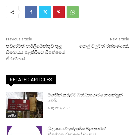
Previous article
Next article
තවදුරටත් පාර්ලිමේන්තුව තුළ
පොල් වලටත් රක්ෂණයක්.
විරෝධය පළකිරීමට විපක්ෂයේ
තීරණයක්
RELATED ARTICLES
මැගසින්,කුරුවිට බන්ධනාගාර නොසන්සුන්
වෙයි
August 7, 2026
දේශීය
ශ්‍රී ලංකාවේ ඉස්ලාමීය බැංකුකරණ
ක්ෂේත්‍රයේ‘දශකයේ බැංකුව’