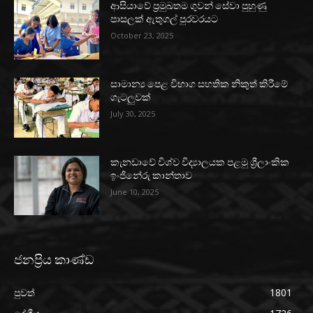
ආසියාවේ ප්‍රමුඛතම ගුවන් සේවා පුහුණු
පාසලක් ඇතුගල් පුරවරයට
October 23, 2025
සාමාන්‍ය පෙළ විභාග සහතික නිකුත් කිරීමේ
ගැටලුවක්
July 30, 2025
කැනඩාවේ විශ්ව විද්‍යාලයක පළමු ශ්‍රීලාංකික
ඉංජිනේරු කාන්තාව
June 10, 2025
ජනප්‍රිය කාණ්ඩ
පුවත්
1801