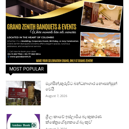
MOST POPULAR
මැගසින්,කුරුවිට බන්ධනාගාර නොසන්සුන්
වෙයි
August 7, 2026
ශ්‍රී ලංකාවේ ඉස්ලාමීය බැංකුකරණ
ක්ෂේත්‍රයේ‘දශකයේ බැංකුව’
August 7, 2026