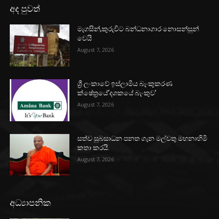
අද පුවත්
මැගසින්,කුරුවිට බන්ධනාගාර නොසන්සුන්
වෙයි
August 7, 2026
ශ්‍රී ලංකාවේ ඉස්ලාමීය බැංකුකරණ
ක්ෂේත්‍රයේ‘දශකයේ බැංකුව’
August 7, 2026
සත්ව සුබසාධන පනත ගැන මල්වතු මහනාහිමි
කතා කරයි.
August 7, 2026
අධ්‍යාපනික