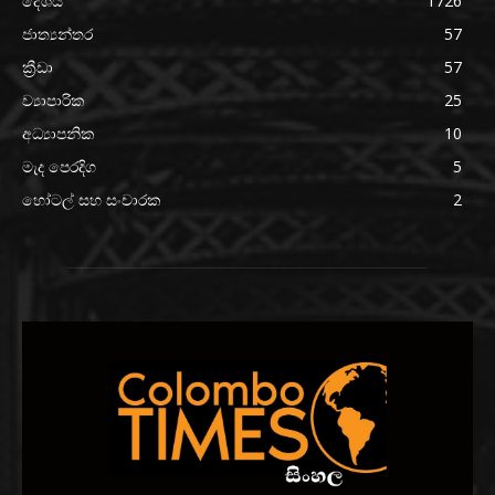
දේශීය
1726
ජාත්‍යන්තර
57
ක්‍රීඩා
57
ව්‍යාපාරික
25
අධ්‍යාපනික
10
මැද පෙරදිග
5
හෝටල් සහ සංචාරක
2