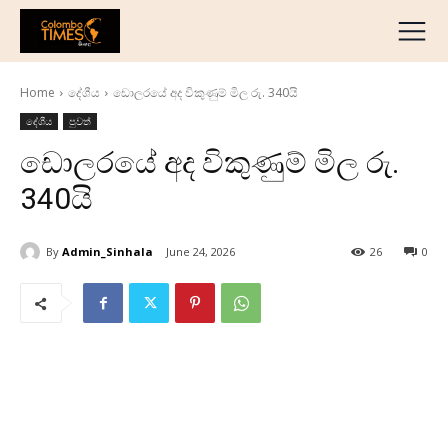
දේශීය
මැද පෙරදිග
Home
දේශීය
ඩොලරයේ අද විකුණුම් මිල රු. 340යි
ජාත්‍යන්තර
දේශීය
පුවත්
ව්‍යාපාරික
ඩොලරයේ අද විකුණුම් මිල රු.
අධ්‍යාපනික
340යි
හෝටල් සහ සංචාරක
ක්‍රීඩා
By
Admin_Sinhala
June 24, 2026
26
0
English
தமிழ்