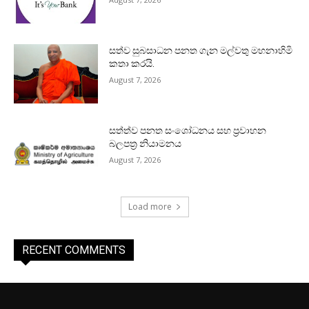
සත්ව සුබසාධන පනත ගැන මල්වතු මහනාහිමි
කතා කරයි.
August 7, 2026
සත්ත්ව පනත සංශෝධනය සහ ප්‍රවාහන
බලපත්‍ර නියාමනය
August 7, 2026
Load more
RECENT COMMENTS