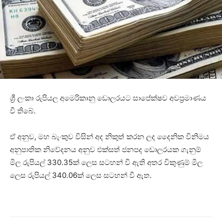
ශ්‍රී ලංකා රුපියල අමෙරිකානු ඩොලරයට සාපේක්ෂව අවප්‍රමාණය
වී තිබේ.
ඒ අනුව, මහ බැංකුව විසින් අද නිකුත් කරන ලද දෛනික විනිමය
අනුපාතික නිවේදනය අනුව එක්සත් ජනපද ඩොලරයක ගැනුම්
මිල රුපියල් 330.35ක් ලෙස සටහන් වී ඇති අතර විකුණුම් මිල
ලෙස රුපියල් 340.06ක් ලෙස සටහන් වී ඇත.