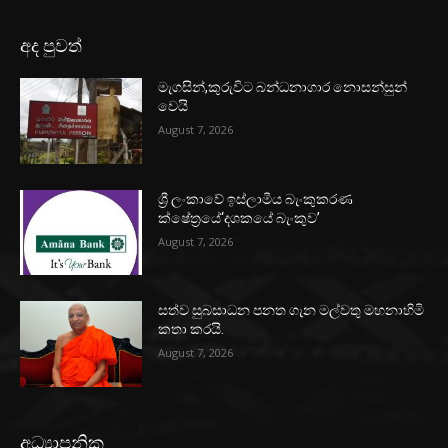
අද පුවත්
මැගසින්,කුරුවිට බන්ධනාගාර නොසන්සුන්
වෙයි
August 7, 2026
ශ්‍රී ලංකාවේ ඉස්ලාමීය බැංකුකරණ
ක්ෂේත්‍රයේ‘දශකයේ බැංකුව’
August 7, 2026
සත්ව සුබසාධන පනත ගැන මල්වතු මහනාහිමි
කතා කරයි.
August 7, 2026
අධ්‍යාපනික