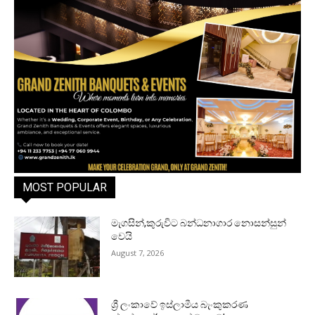
MOST POPULAR
මැගසින්,කුරුවිට බන්ධනාගාර නොසන්සුන්
වෙයි
August 7, 2026
ශ්‍රී ලංකාවේ ඉස්ලාමීය බැංකුකරණ