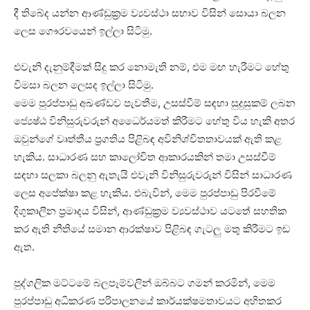
දී තිබේද යන්න ආණ්ඩුක්‍රම ව්‍යවස්ථා සභාව විසින් සොයා බලන
ලෙස ගෞරවයෙන් ඉල්ලා සිටිමු.
එවැනි දැනුම්දීමක් සිදු කර නොමැති නම්, එම මඟ හැරීමට හේතු
විමසා බලන ලෙසද ඉල්ලා සිටිමු.
මෙම පුරප්පාඩු අඛණ්ඩව පැවතීම, උසස්වීම් සඳහා සුදුසුකම් ලබන
ජ්‍යෙෂ්ඨ විනිසුරුවරුන් අධෛර්යමත් කිරීමට හේතු විය හැකි අතර
ඔවුන්ගේ වෘත්තීය ප්‍රගතිය පිළිබඳ අවිනිශ්චිතතාවයක් ඇති කළ
හැකිය. සාධාරණ සහ කාලෝචිත ආකාරයකින් තමා උසස්වීම්
සඳහා සලකා බලනු ඇතැයි එවැනි විනිසුරුවරුන් විසින් සාධාරණ
ලෙස අපේක්ෂා කළ හැකිය. එබැවින්, මෙම පුරප්පාඩු පිරවීමේ
දිගුකාලීන ප්‍රමාදය විසින්, ආණ්ඩුක්‍රම ව්‍යවස්ථාව යටතේ සහතික
කර ඇති නීතියේ සමාන ආරක්ෂාව පිළිබඳ ගැටලු මතු කිරීමට ඉඩ
ඇත.
පුද්ගලික මට්ටමේ බලපෑම්වලින් ඔබ්බට ගමන් කරමින්, මෙම
පුරප්පාඩු අධිකරණ පරිපාලනයේ කාර්යක්ෂමතාවයට අහිතකර