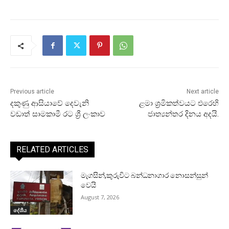
Previous article
Next article
දකුණු ආසියාවේ දෙවැනි
ළමා ශ්‍රමිකත්වයට එරෙහි
වඩාත් සාමකාමී රට ශ්‍රී ලංකාව
ජාත්‍යන්තර දිනය අදයි.
RELATED ARTICLES
මැගසින්,කුරුවිට බන්ධනාගාර නොසන්සුන්
වෙයි
August 7, 2026
දේශීය