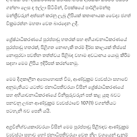
ගන්නා ලෙස ද ඉල්ලා සිටිමින්, විපක්ෂයේ පාර්ලිමේන්තු
මන්ත්‍රීවරුන් අත්සන් කරනු ලැබූ ලිපියක් කතානායක වෛද්‍ය ජගත්
වික්‍රමරත්න මහතා වෙත බාරදෙන ලදී.
ශ්‍රේ‎ෂ්ඨාධිකරණයේ පුරප්පාඩු හතරක් සහ අභියාචනාධිකරණයේ
පුරප්පාඩු හතරක්, පිළිගත නොහැකි තරම් දීර්ඝ කාලයක් තිස්සේ
නොපුරවා පවතින තත්ත්වය පිළිබඳ වහාම අවධානය යොමු කිරීම
සඳහා මෙම ලිපිය ඉදිරිපත් කරන්නෙමු.
මෙම දිගුකාලීන අපොහොසත් වීම, ආණ්ඩුක්‍රම ව්‍යවස්ථා සභාවේ
අනුමැතියට යටත්ව ජනාධිපතිවරයා විසින් ශ්‍රේෂ්ඨාධිකරණයේ
සහ අභියාචනාධිකරණයේ විනිසුරුවරුන් පත් කළ යුතු බවට
පනවනු ලබන ආණ්ඩුක්‍රම ව්‍යවස්ථාවේ 107(1) වගන්තියට
පටහැනි බව පෙනී යයි.
අග්‍රවිනිශ්චයකාරවරයා විසින් මෙම පුරප්පාඩු පිළිබඳව ආණ්ඩුක්‍රම
ව්‍යවස්ථා සභාව හෝ ජනාධිපතිවරයා වෙත නිල වශයෙන් දැනුම්