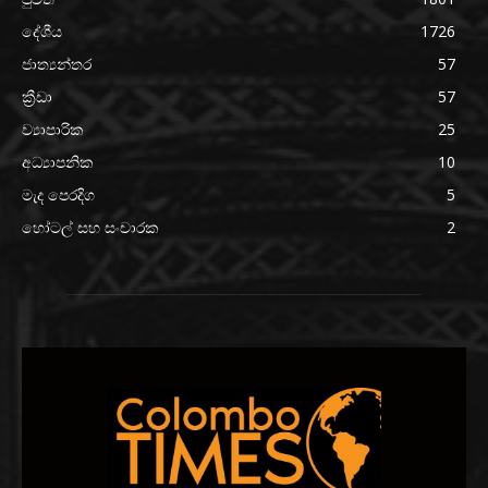
දේශීය
1726
ජාත්‍යන්තර
57
ක්‍රීඩා
57
ව්‍යාපාරික
25
අධ්‍යාපනික
10
මැද පෙරදිග
5
හෝටල් සහ සංචාරක
2