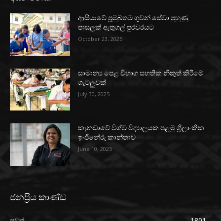
ආසියාවේ ප්‍රමුඛතම ගුවන් සේවා පුහුණු
පාසලක් ඇතුගල් පුරවරයට
October 23, 2025
සාමාන්‍ය පෙළ විභාග සහතික නිකුත් කිරීමේ
ගැටලුවක්
July 30, 2025
කැනඩාවේ විශ්ව විද්‍යාලයක පළමු ශ්‍රීලාංකික
ඉංජිනේරු කාන්තාව
June 10, 2025
ජනප්‍රිය කාණ්ඩ
පුවත්
1801