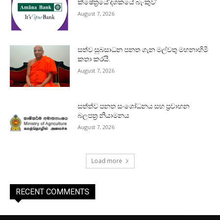
ක්ෂේත්‍රයේ‘දශකයේ බැංකුව’
August 7, 2026
සත්ව සුබසාධන පනත ගැන මල්වතු මහනාහිමි
කතා කරයි.
August 7, 2026
සත්ත්ව පනත සංශෝධනය සහ ප්‍රවාහන
බලපත්‍ර නියාමනය
August 7, 2026
Load more
RECENT COMMENTS