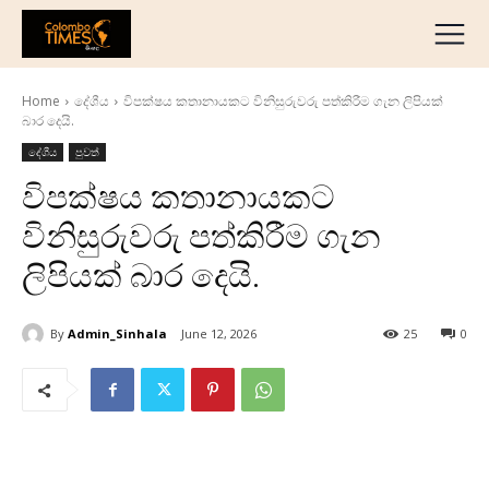
දේශීය
මැද පෙරදිග
Home
දේශීය
විපක්ෂය කතානායකට විනිසුරුවරු පත්කිරීම ගැන ලිපියක්
ජාත්‍යන්තර
බාර දෙයි.
ව්‍යාපාරික
දේශීය
පුවත්
අධ්‍යාපනික
විපක්ෂය කතානායකට
හෝටල් සහ සංචාරක
විනිසුරුවරු පත්කිරීම ගැන
ක්‍රීඩා
ලිපියක් බාර දෙයි.
English
தமிழ்
By
Admin_Sinhala
June 12, 2026
25
0