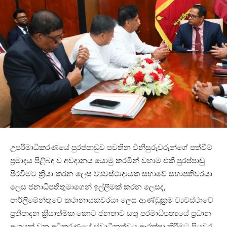
‎උපරිමාධිකරණයේ පුරප්පාඩුව පවතින විනිසුරුවරුන්ගේ පත්වීම්
ප්‍රමාදය පිළිබඳ ව අවදානය යොමු කරමින් වහාම එකී පුරප්පාඩු
පිරවීමට ක්‍රියා කරන ලෙස ව්‍යවස්ථාදායක සභාවේ සභාපතිවරයා
ලෙස ජනාධිපතිතුමාගෙන් ඉල්ලීමක් කරන ලෙසද,
පාර්ලිමේන්තුවේ කථානායකවරයා ලෙස ආණ්ඩුක්‍රම ව්‍යවස්ථාවේ
ප්‍රතිපාදන ක්‍රියාත්මක කොට ජනතාව සතු පරමාධිපත්‍යයේ ප්‍රධාන
අංගයක් වන අධිකරණයේ ස්වාධීනත්වය ආරක්ෂා කිරීමට පියවර