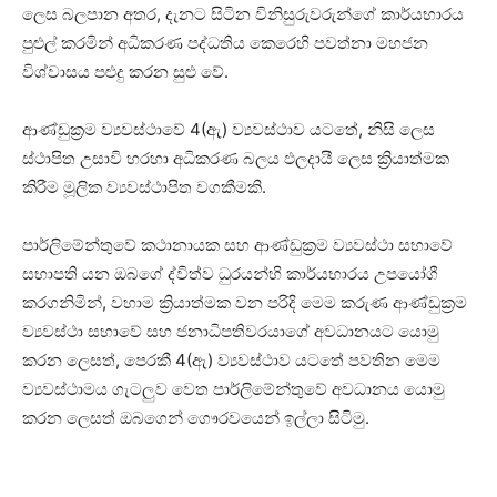
ලෙස බලපාන අතර, දැනට සිටින විනිසුරුවරුන්ගේ කාර්යභාරය
පුළුල් කරමින් අධිකරණ පද්ධතිය කෙරෙහි පවත්නා මහජන
විශ්වාසය පළුදු කරන සුළු වේ.
ආණ්ඩුක්‍රම ව්‍යවස්ථාවේ 4(ඇ) ව්‍යවස්ථාව යටතේ, නිසි ලෙස
ස්ථාපිත උසාවි හරහා අධිකරණ බලය ඵලදායී ලෙස ක්‍රියාත්මක
කිරීම මූලික ව්‍යවස්ථාපිත වගකීමකි.
පාර්ලිමේන්තුවේ කථානායක සහ ආණ්ඩුක්‍රම ව්‍යවස්ථා සභාවේ
සභාපති යන ඔබගේ ද්විත්ව ධුරයන්හි කාර්යභාරය උපයෝගී
කරගනිමින්, වහාම ක්‍රියාත්මක වන පරිදි මෙම කරුණ ආණ්ඩුක්‍රම
ව්‍යවස්ථා සභාවේ සහ ජනාධිපතිවරයාගේ අවධානයට යොමු
කරන ලෙසත්, පෙරකී 4(ඇ) ව්‍යවස්ථාව යටතේ පවතින මෙම
ව්‍යවස්ථාමය ගැටලුව වෙත පාර්ලිමේන්තුවේ අවධානය යොමු
කරන ලෙසත් ඔබගෙන් ගෞරවයෙන් ඉල්ලා සිටිමු.