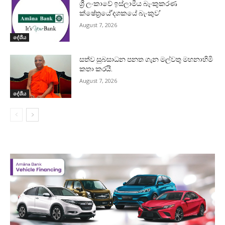
ශ්‍රී ලංකාවේ ඉස්ලාමීය බැංකුකරණ
ක්ෂේත්‍රයේ‘දශකයේ බැංකුව’
August 7, 2026
දේශීය
සත්ව සුබසාධන පනත ගැන මල්වතු මහනාහිමි
කතා කරයි.
August 7, 2026
දේශීය