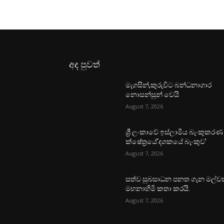
අද පුවත්
මැගසින්,කුරුවිට බන්ධනාගාර
නොසන්සුන් වෙයි
August 7, 2026
ශ්‍රී ලංකාවේ ඉස්ලාමීය බැංකුකරණ
ක්ෂේත්‍රයේ‘දශකයේ බැංකුව’
August 7, 2026
සත්ව සුබසාධන පනත ගැන මල්වත
මහනාහිමි කතා කරයි.
August 7, 2026