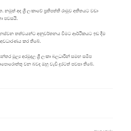
ුත් අද ශ්‍රී ලංකාවේ ප්‍රතිපත්ති රාමුව අතීතයට වඩා
තා පවසයි.
හ වෙනස්වන තත්වයන්ට අනුවර්තනය වීමට ආර්ථිකයට ඉඩ දීම
ඔහු අවධාරණය කර තිබේ.
‍යන්තර මූල්‍ය අරමුදල ශ්‍රී ලංකා බලධාරීන් සමඟ සමීප
ොරොත්තු වන බවද ඔහු වැඩි දුරටත් පවසා තිබේ.