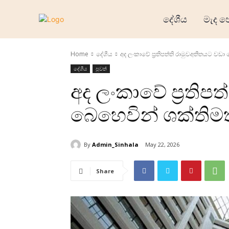
දේශීය
මැද ප
Home
දේශීය
අද ලංකාවේ ප්‍රතිපත්ති රාමුවඅතීතයට වඩා
දේශීය
පුවත්
අද ලංකාවේ ප්‍රතිප
බෙහෙවින් ශක්තිමත
By
Admin_Sinhala
May 22, 2026
Share