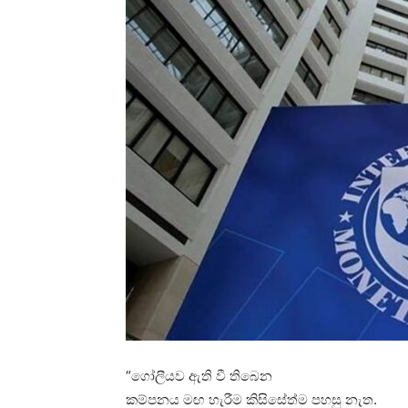
“ගෝලීයව ඇති වී තිබෙන
කම්පනය මඟ හැරීම කිසිසේත්ම පහසු නැත.