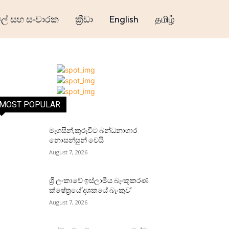
් සහ සංචාරක
ක්‍රීඩා
English
தமிழ்
MOST POPULAR
මැගසින්,කුරුවිට බන්ධනාගාර
නොසන්සුන් වෙයි
August 7, 2026
ශ්‍රී ලංකාවේ ඉස්ලාමීය බැංකුකරණ
ක්ෂේත්‍රයේ‘දශකයේ බැංකුව’
August 7, 2026