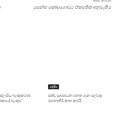
Next article
න
යසන්ත කෝදාගොඩට ඒකමතික අනුමැතිය
දේශීය
 ඉස්ලාමීය බැංකුකරණ
සත්ව සුබසාධන පනත ගැන මල්වතු
දශකයේ බැංකුව’
මහනාහිමි කතා කරයි.