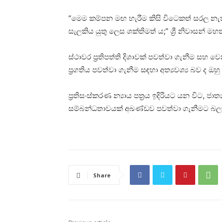
“මෙම කම්පන මඟ හැරීම කිසි විටෙකත් සරල නැත. නම
සැලකිය යුතු ලෙස ශක්තිමත් ය;” ශ්‍රී නිවාසන් මහ
ස්ථාවර ප්‍රතිපත්ති දිශාවක් පවත්වා ගැනීම ස
ප්‍රගතිය පවත්වා ගැනීම සඳහා අත්‍යවශ්‍ය බව ද 
ප්‍රතිසංස්කරණ න්‍යාය පත්‍රය ඉදිරියට යන විට, ජාත්
සම්බන්ධතාවයක් අඛණ්ඩව පවත්වා ගැනීමට බලාප
Share