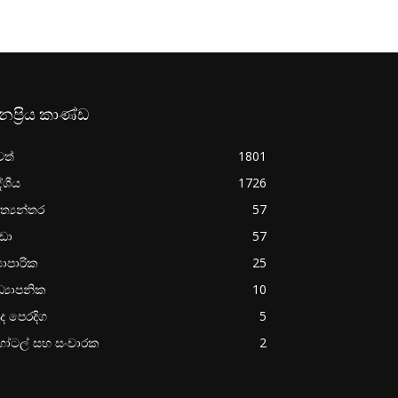
නප්‍රිය කාණ්ඩ
වත්
1801
ේශීය
1726
ත්‍යන්තර
57
රීඩා
57
‍යාපාරික
25
්‍යාපනික
10
ද පෙරදිග
5
ෝටල් සහ සංචාරක
2