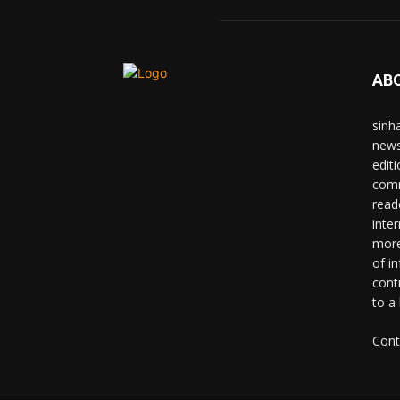
AB
sinh
news
edit
comm
read
inter
more
of i
cont
to a
Cont