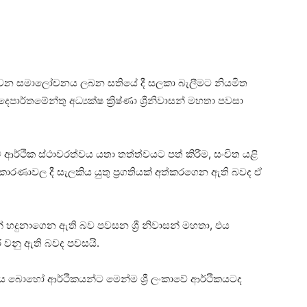
වන සමාලෝචනය ලබන සතියේ දී සලකා බැලීමට නියමිත
දෙපාර්තමේන්තු අධ්‍යක්ෂ ක්‍රිෂ්ණා ශ්‍රීනිවාසන් මහතා පවසා
ර්ව ආර්ථික ස්ථාවරත්වය යතා තත්ත්වයට පත් කිරීම, සංචිත යළි
ාරණාවල දී සැලකිය යුතු ප්‍රගතියක් අත්කරගෙන ඇති බවද ඒ
ුනාගෙන ඇති බව පවසන ශ්‍රී නිවාසන් මහතා, එය
 වනු ඇති බවද පවසයි.
 බොහෝ ආර්ථිකයන්ට මෙන්ම ශ්‍රී ලංකාවේ ආර්ථිකයටද