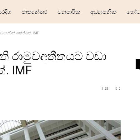
ෙරදිග
ජාත්‍යන්තර
ව්‍යාපාරික
අධ්‍යාපනික
හෝටල
 බෙහෙවින් ශක්තිමත්. IMF
ත්ති රාමුවඅතීතයට වඩා
්. IMF
29
0