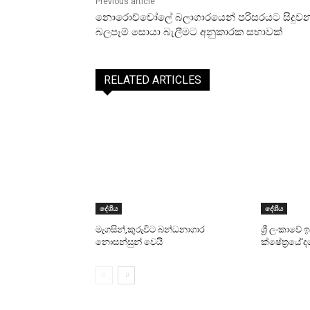
Previous article
නොරොච්චෝලේ බලාගාරයෙන් පරිසරයට සිදුව
බලපෑම් සොයා බැලීමට අනුකාරක සභාවක්
RELATED ARTICLES
දේශීය
දේශීය
මැගසින්,කුරුවිට බන්ධනාගාර
ශ්‍රී ලංකාවේ
නොසන්සුන් වෙයි
ක්ෂේත්‍රයේ‘