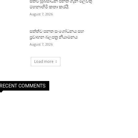
සත්ව සුබසාධන පනත ගැන මල්වතු
මහනාහිමි කතා කරයි.
August 7, 2026
සත්ත්ව පනත සංශෝධනය සහ
ප්‍රවාහන බලපත්‍ර නියාමනය
August 7, 2026
Load more
RECENT COMMENTS