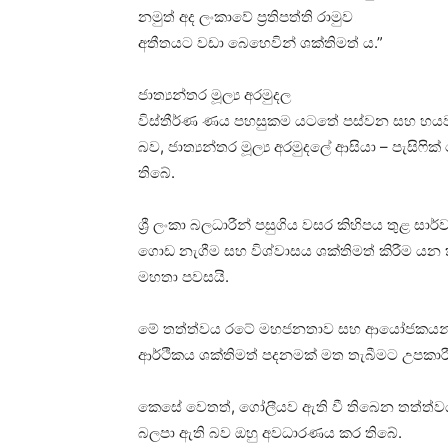
නමුත් අද ලංකාවේ ප්‍රතිපත්ති රාමුව
අතීතයට වඩා බෙහෙවින් ශක්තිමත් ය.”
ජාත්‍යන්තර මූල්‍ය අරමුදල
විස්තීර්ණ ණය පහසුකම යටතේ පස්වන සහ හය
බව, ජාත්‍යන්තර මූල්‍ය අරමුදලේ ආසියා – පැසිෆික් 
තිබේ.
ශ්‍රී ලංකා බලධාරීන් පසුගිය වසර කිහිපය තුළ සා
ගොඩ නැගීම සහ විශ්වාසය ශක්තිමත් කිරීම යන ක
මහතා පවසයි.
මේ තත්ත්වය රටේ මහජනතාව සහ ආයෝජකයන් හද
ආර්ථිකය ශක්තිමත් පදනමක් මත තැබීමට උපකාරී
කෙසේ වෙතත්, ගෝලීයව ඇති වී තිබෙන තත්ත්වය
බලපා ඇති බව ඔහු අවධාරණය කර තිබේ.