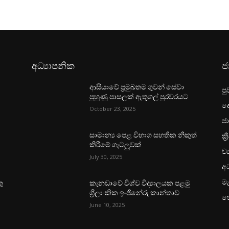
අධ්‍යාපනික
ජ
ආසියාවේ ප්‍රමුඛතම ගුවන් සේවා
පු
පුහුණු පාසලක් ඇතුගල් පුරවරයට
ද
October 23, 2025
ජා
ක්‍
සාමාන්‍ය පෙළ විභාග සහතික නිකුත්
කිරීමේ ගැටලුවක්
ව්
July 30, 2025
අධ
මැ
ු
කැනඩාවේ විශ්ව විද්‍යාලයක පළමු
ශ්‍රීලාංකික ඉංජිනේරු කාන්තාව
හ
June 10, 2025