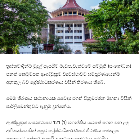
ත්‍රස්තවාදීන්ට මුදල් සැපයීම මැඩපැවැත්වීමේ සම්මුති (සංශෝධන)
පනත් කෙටුම්පත ආණ්ඩුක්‍රම ව්‍යවස්ථාවට සම්පූර්ණයෙන්ම
අනුකූල බව ශ්‍රේෂ්ඨාධිකරණය විසින් තීරණය තිබේ.
මෙම තීරණය කථානායක වෛද්‍ය ජගත් වික්‍රමරත්න මහතා විසින්
පාර්ලිමේන්තුවට දැනුම් දුන්නේය.
ආණ්ඩුක්‍රම ව්‍යවස්ථාවේ 121 (1) වගන්තිය යටතේ ගෙන එන ලද
අභියෝගයකින් පසුව ශ්‍රේෂ්ඨාධිකරණයේ තීරණය මෙලෙස
ප්‍රකාශයට පත්කර ඇතැයි ද කථානායකවරයා පැවසීය.