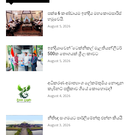
පක්ෂ 6 කණ්ඩායම ඉන්දීය මහකොමසාරිස්
හමුවෙයි.
August 5, 2026
ඉන්දියාවෙන් ‘ටෙක්නිකල් මැලතියන්’ලීටර්
500ක තොගයක් ශ්‍රී ලංකාවට
August 5, 2026
අධිකරණ අමාත්‍යාංශ ලේකම්තුමිය නොදැන
කැබිනට් පත්‍රිකාව ගියේ කොහොමද?
August 4, 2026
නීතිඥ සංගමයට පාර්ලිමේන්තු එන්න කියයි
August 3, 2026