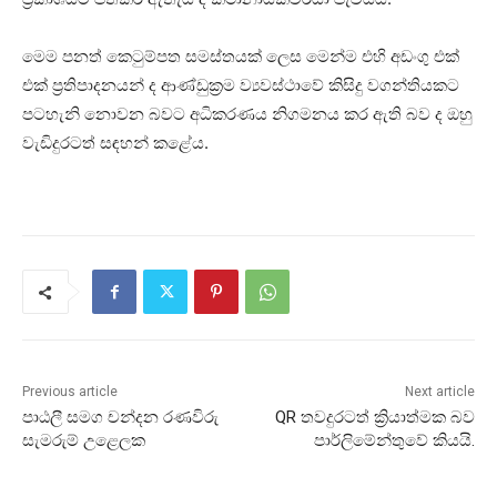
මෙම පනත් කෙටුම්පත සමස්තයක් ලෙස මෙන්ම එහි අඩංගු එක්
එක් ප්‍රතිපාදනයන් ද ආණ්ඩුක්‍රම ව්‍යවස්ථාවේ කිසිදු වගන්තියකට
පටහැනි නොවන බවට අධිකරණය නිගමනය කර ඇති බව ද ඔහු
වැඩිදුරටත් සඳහන් කළේය.
Previous article
Next article
පාඨලී සමග චන්දන රණවිරු
QR තවදුරටත් ක්‍රියාත්මක බව
සැමරුම් උළෙලක
පාර්ලිමේන්තුවේ කියයි.