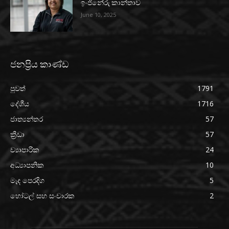
ඉංජිනේරු කාන්තාව
June 10, 2025
ජනප්‍රිය කාණ්ඩ
පුවත්
1791
දේශීය
1716
ජාත්‍යන්තර
57
ක්‍රීඩා
57
ව්‍යාපාරික
24
අධ්‍යාපනික
10
මැද පෙරදිග
5
හෝටල් සහ සංචාරක
2