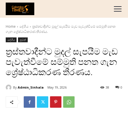
දේශීය
මැද පෙරදිග
Home
දේශීය
ත්‍රස්තවාදීන්ට මුදල් සැපයීම මැඩ පැවැත්වීමේ සම්මුති පනත
ජාත්‍යන්තර
ගැන ශ්‍රේෂ්ඨාධිකරණ තීරණය.
ව්‍යාපාරික
දේශීය
පුවත්
අධ්‍යාපනික
ත්‍රස්තවාදීන්ට මුදල් සැපයීම මැඩ
හෝටල් සහ සංචාරක
පැවැත්වීමේ සම්මුති පනත ගැන
ක්‍රීඩා
ශ්‍රේෂ්ඨාධිකරණ තීරණය.
English
தமிழ்
By
Admin_Sinhala
May 19, 2026
38
0