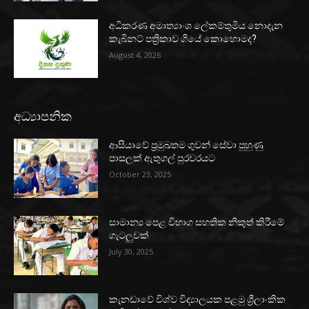
අධිකරණ අමාත්‍යාංශ ලේකම්තුමිය නොදැන
කැබිනට් පත්‍රිකාව ගියේ කොහොමද?
August 4, 2026
අධ්‍යාපනික
ආසියාවේ ප්‍රමුඛතම ගුවන් සේවා පුහුණු
පාසලක් ඇතුගල් පුරවරයට
October 23, 2025
සාමාන්‍ය පෙළ විභාග සහතික නිකුත් කිරීමේ
ගැටලුවක්
July 30, 2025
කැනඩාවේ විශ්ව විද්‍යාලයක පළමු ශ්‍රීලාංකික