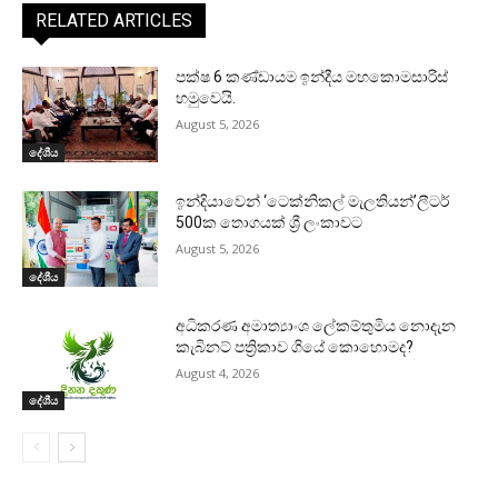
RELATED ARTICLES
පක්ෂ 6 කණ්ඩායම ඉන්දීය මහකොමසාරිස්
හමුවෙයි.
August 5, 2026
දේශීය
ඉන්දියාවෙන් ‘ටෙක්නිකල් මැලතියන්’ලීටර්
500ක තොගයක් ශ්‍රී ලංකාවට
August 5, 2026
දේශීය
අධිකරණ අමාත්‍යාංශ ලේකම්තුමිය නොදැන
කැබිනට් පත්‍රිකාව ගියේ කොහොමද?
August 4, 2026
දේශීය