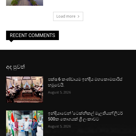
Load more
RECENT COMMENTS
අද පුවත්
පක්ෂ 6 කණ්ඩායම ඉන්දීය මහකොමසාරිස්
හමුවෙයි.
August 5, 2026
ඉන්දියාවෙන් ‘ටෙක්නිකල් මැලතියන්’ලීටර්
500ක තොගයක් ශ්‍රී ලංකාවට
August 5, 2026