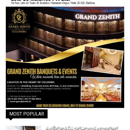
MOST POPULAR
මැගසින්,කුරුවිට බන්ධනාගාර නොසන්සුන්