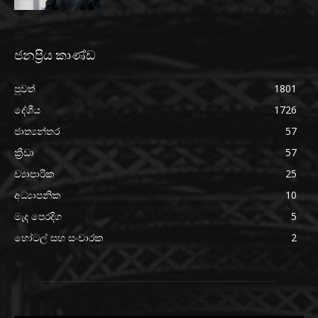
ජනප්‍රිය කාණ්ඩ
පුවත්
1801
දේශීය
1726
ජාත්‍යන්තර
57
ක්‍රීඩා
57
ව්‍යාපාරික
25
අධ්‍යාපනික
10
මැද පෙරදිග
5
හෝටල් සහ සංචාරක
2