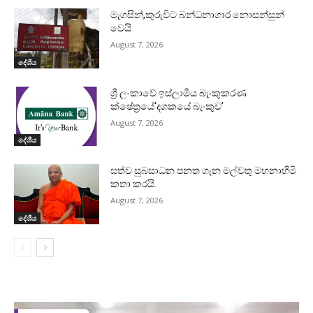
මැගසින්,කුරුවිට බන්ධනාගාර නොසන්සුන්
වෙයි
August 7, 2026
දේශීය
ශ්‍රී ලංකාවේ ඉස්ලාමීය බැංකුකරණ
ක්ෂේත්‍රයේ‘දශකයේ බැංකුව’
August 7, 2026
දේශීය
සත්ව සුබසාධන පනත ගැන මල්වතු මහනාහිමි
කතා කරයි.
August 7, 2026
දේශීය