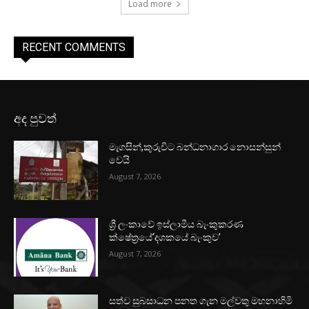
Load more
RECENT COMMENTS
අද පුවත්
මැගසින්,කුරුවිට බන්ධනාගාර නොසන්සුන්
වෙයි
August 7, 2026
ශ්‍රී ලංකාවේ ඉස්ලාමීය බැංකුකරණ
ක්ෂේත්‍රයේ‘දශකයේ බැංකුව’
August 7, 2026
සත්ව සුබසාධන පනත ගැන මල්වතු මහනාහිමි