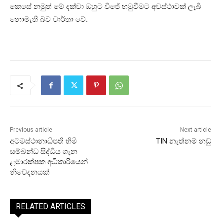
කෙසේ නමුත් මේ දක්වා ඔහුට විජේ හමුවීමට අවස්ථාවක් ලැබී
නොමැති බව වාර්තා වේ.
Previous article
Next article
අටමස්ථානාධිපති හිමි
TIN නැත්නම් නඩු
සම්බන්ධ සිද්ධිය ගැන
ළමාරක්ෂක අධිකාරියෙන්
නිවේදනයක්
RELATED ARTICLES