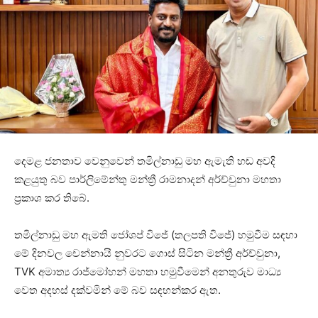
දෙමළ ජනතාව වෙනුවෙන් තමිල්නාඩු මහ ඇමැති හඬ අවදි
කළයුතු බව පාර්ලිමේන්තු මන්ත්‍රී රාමනාදන් අර්ච්චුනා මහතා
ප්‍රකාශ කර තිබේ.
තමිල්නාඩු මහ ඇමති ජෝශප් විජේ (තලපති විජේ) හමුවීම සඳහා
මේ දිනවල චෙන්නායි නුවරට ගොස් සිටින මන්ත්‍රී අර්ච්චුනා,
TVK අමාත්‍ය රාජ්මෝහන් මහතා හමුවීමෙන් අනතුරුව මාධ්‍ය
වෙත අදහස් දක්වමින් මේ බව සඳහන්කර ඇත.