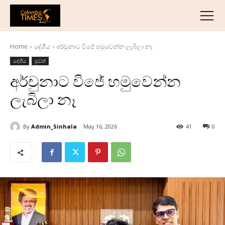
දේශීය
මැද පෙරදිග
Home
දේශීය
අර්චුනාට විජේ හමුවෙන්න ලැබිලා නෑ
ජාත්‍යන්තර
දේශීය
පුවත්
ව්‍යාපාරික
අර්චුනාට විජේ හමුවෙන්න
අධ්‍යාපනික
ලැබිලා නෑ
හෝටල් සහ සංචාරක
ක්‍රීඩා
By
Admin_Sinhala
May 16, 2026
41
0
English
தமிழ்