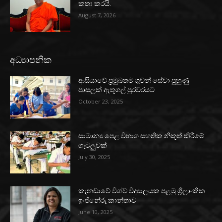
කතා කරයි.
August 7, 2026
අධ්‍යාපනික
ආසියාවේ ප්‍රමුඛතම ගුවන් සේවා පුහුණු
පාසලක් ඇතුගල් පුරවරයට
October 23, 2025
සාමාන්‍ය පෙළ විභාග සහතික නිකුත් කිරීමේ
ගැටලුවක්
July 30, 2025
කැනඩාවේ විශ්ව විද්‍යාලයක පළමු ශ්‍රීලාංකික
ඉංජිනේරු කාන්තාව
June 10, 2025