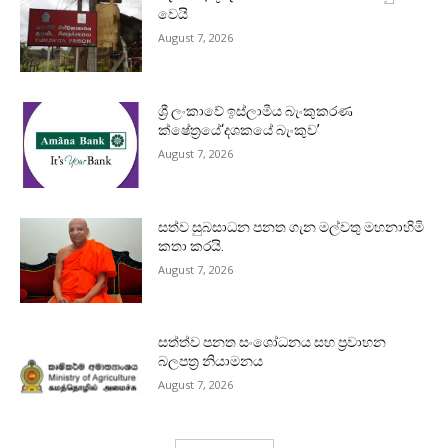
වෙයි
August 7, 2026
ශ්‍රී ලංකාවේ ඉස්ලාමීය බැංකුකරණ
ක්ෂේත්‍රයේ‘දශකයේ බැංකුව’
August 7, 2026
සත්ව සුබසාධන පනත ගැන මල්වතු මහනාහිමි
කතා කරයි.
August 7, 2026
සත්ත්ව පනත සංශෝධනය සහ ප්‍රවාහන
බලපත්‍ර නියාමනය
August 7, 2026