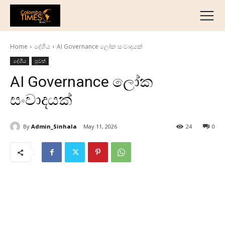
දේශීය
මැද පෙරදිග
Home
දේශීය
AI Governance ලෝක සංවාදයක්
ජාත්‍යන්තර
දේශීය
පුවත්
ව්‍යාපාරික
AI Governance ලෝක
අධ්‍යාපනික
සංවාදයක්
හෝටල් සහ සංචාරක
ක්‍රීඩා
By
Admin_Sinhala
May 11, 2026
24
0
English
தமிழ்