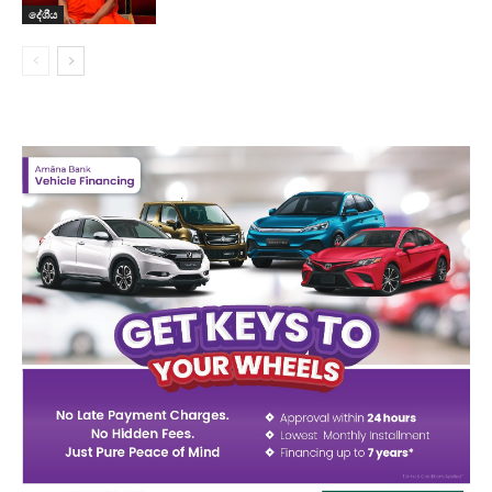
දේශීය