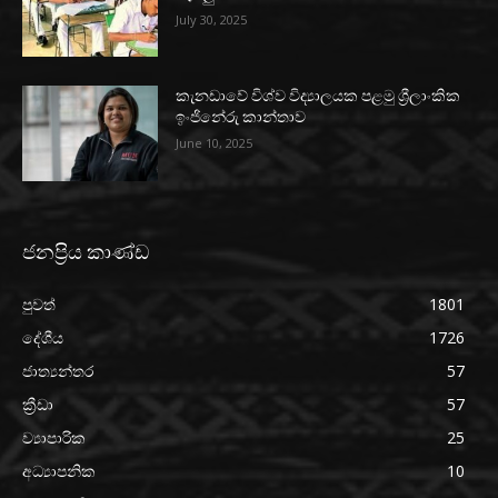
July 30, 2025
කැනඩාවේ විශ්ව විද්‍යාලයක පළමු ශ්‍රීලාංකික
ඉංජිනේරු කාන්තාව
June 10, 2025
ජනප්‍රිය කාණ්ඩ
පුවත්
1801
දේශීය
1726
ජාත්‍යන්තර
57
ක්‍රීඩා
57
ව්‍යාපාරික
25
අධ්‍යාපනික
10