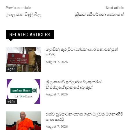
Previous article
Next article
ඉහළ යන විදුලි බිල
ක්‍රිකට් පරිවර්තන වෙනසක්
RELATED ARTICLES
මැගසින්,කුරුවිට බන්ධනාගාර නොසන්සුන්
වෙයි
August 7, 2026
දේශීය
ශ්‍රී ලංකාවේ ඉස්ලාමීය බැංකුකරණ
ක්ෂේත්‍රයේ‘දශකයේ බැංකුව’
August 7, 2026
දේශීය
සත්ව සුබසාධන පනත ගැන මල්වතු මහනාහිමි
කතා කරයි.
August 7, 2026