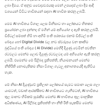
ලබා දීමය. ඒ අනුව වෛද්‍යවරයකු මෙන් උපදෙස් ලබා දීම ආදී
වශයෙන් විවිධ භාවිතයන් සඳහා AI භාවිත කරනු ලබයි.
මෙම AI භාවිතය විශාල ලෙස මිනිසාට හා ලෝකයට හිතකර
ප්‍රයෝජන ලබා දුන්නද ඒ මගින් යම් අභියෝග ද ඇති කරනු ලබයි.
ඩිජිටල් සම්පත් හිමි හා අහිමි පංති පරතරය එනම් ඩිජිටල් පංති
බේදය හෝ Digital Divide වල නව ස්වරූපය වන කෘතිම
බුද්ධියේ පංති බේදය ( AI Divide) මෙහිදී දියුණු වෙමින් පවතින
රටවලට මෙන්ම ලොව දියුණු රටවලටද යම් අභියෝග ඇති කරනු
ලබයි. එමෙන්ම මේ පිළිබද ප්‍රතිපත්ති, නියාමනයන් මෙන්ම
නීතිරීති නොමැතිකම නිසා විශාල ගැටලු අනාගතයේදී ඇතිවිය
හැක.
මේ නිසා AI දියුණුවේ ප්‍රතිලාභ ලෝකයේ සැමට සමාන ලෙස ගලා
යාමටත්, වඩාත් ආරක්ෂිතව AI භාවිතයට ගැනීමටත්, AI භාවිතය
තුල මානව හිමිකම් සුරැකීම මෙන්ම AI භාවිතය තුල මානුෂීක
අධීක්ෂණය, AI පිලිබද ප්‍රතිපත්ති හා නීති රීති සැකසීම මෙන්ම