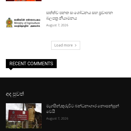
සත්ත්ව පනත සංශෝධනය සහ ප්‍රවාහන
බලපත්‍ර නියාමනය
August 7, 2026
Load more
RECENT COMMENTS
අද පුවත්
මැගසින්,කුරුවිට බන්ධනාගාර නොසන්සුන්
වෙයි
August 7, 2026