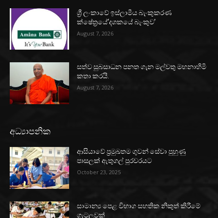
ශ්‍රී ලංකාවේ ඉස්ලාමීය බැංකුකරණ
ක්ෂේත්‍රයේ‘දශකයේ බැංකුව’
August 7, 2026
සත්ව සුබසාධන පනත ගැන මල්වතු මහනාහිමි
කතා කරයි.
August 7, 2026
අධ්‍යාපනික
ආසියාවේ ප්‍රමුඛතම ගුවන් සේවා පුහුණු
පාසලක් ඇතුගල් පුරවරයට
October 23, 2025
සාමාන්‍ය පෙළ විභාග සහතික නිකුත් කිරීමේ
ගැටලුවක්