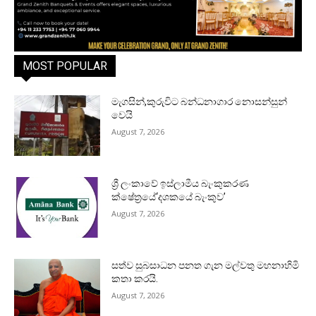
MOST POPULAR
මැගසින්,කුරුවිට බන්ධනාගාර නොසන්සුන්
වෙයි
August 7, 2026
ශ්‍රී ලංකාවේ ඉස්ලාමීය බැංකුකරණ
ක්ෂේත්‍රයේ‘දශකයේ බැංකුව’
August 7, 2026
සත්ව සුබසාධන පනත ගැන මල්වතු මහනාහිමි
කතා කරයි.
August 7, 2026