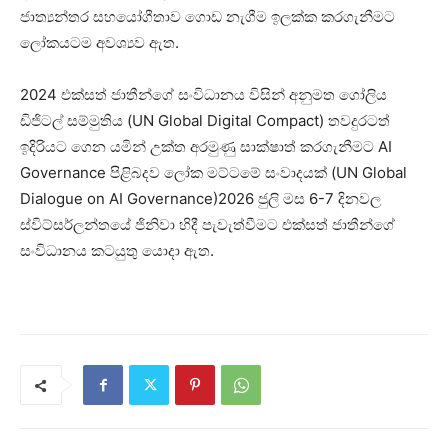
ජාත්‍යන්තර සහයෝගීතාව ගොඩ නැගීම ඉලක්ක කරගැනීමට
ලෝකයටම අවශ්‍යව ඇත.
2024 එක්සත් ජාතීන්ගේ සංවිධානය විසින් අනුමත ගෝලිය
ඩිජිටල් සම්මුතිය (UN Global Digital Compact) තවදුරටත්
ඉදිරියට ගෙන යමින් උක්ත අරමුණු සාක්ෂාත් කරගැනීමට AI
Governance පිළිබදව ලෝක මට්ටමේ සංවාදයක් (UN Global
Dialogue on AI Governance)2026 ජුලි මස 6-7 දිනවල
ස්විට්සර්ලන්තයේ ජිනිවා හිදී පැවැත්වීමට එක්සත් ජාතීන්ගේ
සංවිධානය කටයුතු යොදා ඇත.