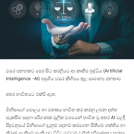
වසර පනහකට පෙර සිට කරලියට ආ කෘතිම බුද්ධිය (Artificial
Intelligence -AI) පසුගිය වසර කිහිපය තුල සාමාන්‍ය ජනතාව
අතර භාවිතයට එක්වී ඇත.
මිනිසාගේ මොලය හා මතකය භාවිත කර කරනු ලබන දත්ත
සැකසීම සදහා පරිගණක මූලික වශයෙන් භාවිත වූ අතර AI වලදී
සිදුවනුයේ මිනිසාගේ දැනුම් පදනම් කරගෙන සිතීමේ ශක්තිය හා
තීරණ ගැනීමේ හැකියාව විවිධ මට්ටම් වලින් පරිගණකය හරහා