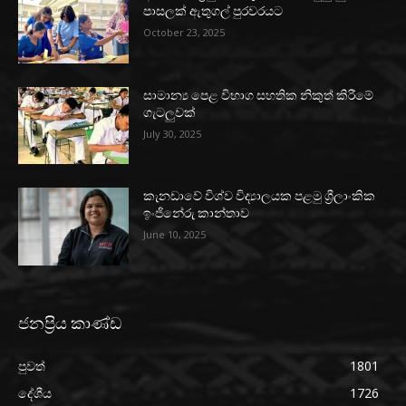
පාසලක් ඇතුගල් පුරවරයට
October 23, 2025
සාමාන්‍ය පෙළ විභාග සහතික නිකුත් කිරීමේ
ගැටලුවක්
July 30, 2025
කැනඩාවේ විශ්ව විද්‍යාලයක පළමු ශ්‍රීලාංකික
ඉංජිනේරු කාන්තාව
June 10, 2025
ජනප්‍රිය කාණ්ඩ
පුවත්
1801
දේශීය
1726