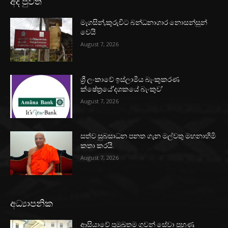
අද පුවත්
මැගසින්,කුරුවිට බන්ධනාගාර නොසන්සුන්
වෙයි
August 7, 2026
ශ්‍රී ලංකාවේ ඉස්ලාමීය බැංකුකරණ
ක්ෂේත්‍රයේ‘දශකයේ බැංකුව’
August 7, 2026
සත්ව සුබසාධන පනත ගැන මල්වතු මහනාහිමි
කතා කරයි.
August 7, 2026
අධ්‍යාපනික
ආසියාවේ ප්‍රමුඛතම ගුවන් සේවා පුහුණු