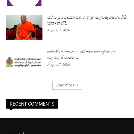
සත්ව සුබසාධන පනත ගැන මල්වතු මහනාහිමි
කතා කරයි.
August 7, 2026
සත්ත්ව පනත සංශෝධනය සහ ප්‍රවාහන
බලපත්‍ර නියාමනය
August 7, 2026
Load more
RECENT COMMENTS