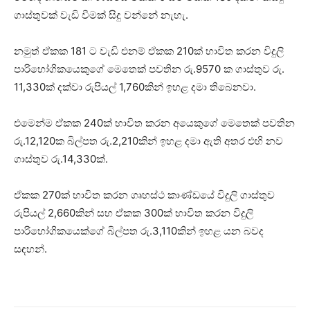
ගාස්තුවක් වැඩි වීමක් සිදු වන්නේ නැහැ.
නමුත් ඒකක 181 ට වැඩි එනම් ඒකක 210ක් භාවිත කරන විදුලි
පාරිභෝගිකයෙකුගේ මෙතෙක් පවතින රු.9570 ක ගාස්තුව රු.
11,330ක් දක්වා රුපියල් 1,760කින් ඉහළ දමා තිබෙනවා.
එමෙන්ම ඒකක 240ක් භාවිත කරන අයෙකුගේ මෙතෙක් පවතින
රු.12,120ක බිල්පත රු.2,210කින් ඉහළ දමා ඇති අතර එහි නව
ගාස්තුව රු.14,330ක්.
ඒකක 270ක් භාවිත කරන ගෘහස්ථ කාණ්ඩයේ විදුලි ගාස්තුව
රුපියල් 2,660කින් සහ ඒකක 300ක් භාවිත කරන විදුලි
පාරිභෝගිකයෙක්ගේ බිල්පත රු.3,110කින් ඉහළ ‍යන බවද
සඳහන්.