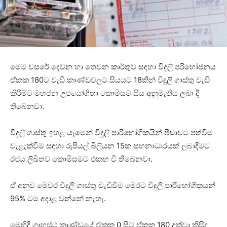
මෙම වසරේ දෙවන හා තෙවන කාර්තුව සඳහා විදුලි පරිභෝජනය
ඒකක 180ට වැඩි කාණ්ඩවලට සියයට 18කින් විදුලි ගාස්තු වැඩි
කිරීමට මහජන උපයෝගිතා කොමිසම සිය අනුමැතිය ලබා දී
තිබෙනවා.
විදුලි ගාස්තු ඉහළ යෑමෙන් විදුලි පාරිභෝගිකයින් පීඩාවට පත්වීම
වැළැක්වීම සඳහා රුපියල් බිලියන 15ක සහනාධාරයක් ලබාදීමට
රජය ලිඛිතව කොමිසමට එකඟ වී තිබෙනවා.
ඒ අනුව මෙවර විදුලි ගාස්තු වැඩිවීම මෙරට විදුලි පාරිභෝගිකයන්
95% ටම අදාළ වන්නේ නැහැ.
මෙහිදී ගෘහස්ථ කාණ්ඩයේ ඒකක 0 සිට ඒකක 180 දක්වා කිසිදු