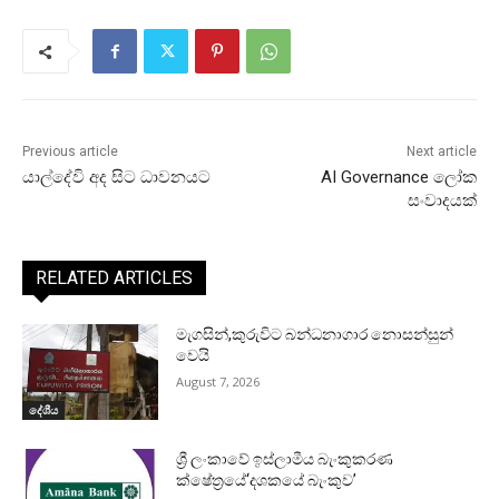
Previous article
Next article
යාල්දේවි අද සිට ධාවනයට
AI Governance ලෝක
සංවාදයක්
RELATED ARTICLES
මැගසින්,කුරුවිට බන්ධනාගාර නොසන්සුන්
වෙයි
August 7, 2026
දේශීය
ශ්‍රී ලංකාවේ ඉස්ලාමීය බැංකුකරණ
ක්ෂේත්‍රයේ‘දශකයේ බැංකුව’