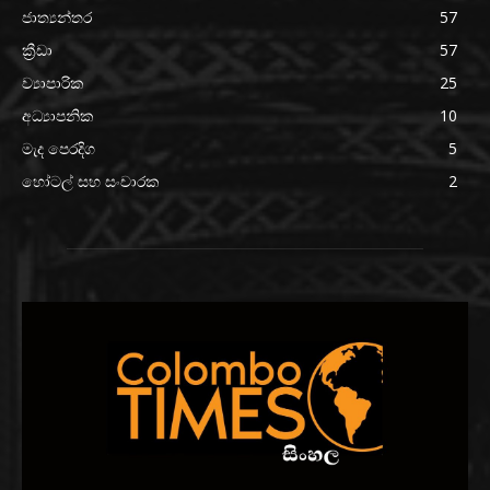
ජාත්‍යන්තර
57
ක්‍රීඩා
57
ව්‍යාපාරික
25
අධ්‍යාපනික
10
මැද පෙරදිග
5
හෝටල් සහ සංචාරක
2