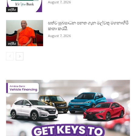
August 7, 2026
දේශීය
සත්ව සුබසාධන පනත ගැන මල්වතු මහනාහිමි
කතා කරයි.
August 7, 2026
දේශීය