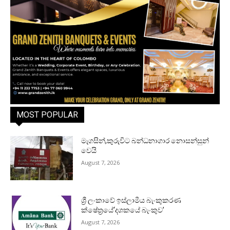
MOST POPULAR
මැගසින්,කුරුවිට බන්ධනාගාර නොසන්සුන්
වෙයි
August 7, 2026
ශ්‍රී ලංකාවේ ඉස්ලාමීය බැංකුකරණ
ක්ෂේත්‍රයේ‘දශකයේ බැංකුව’
August 7, 2026