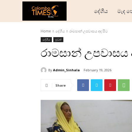
දේශීය
මැද ප
Home
දේශීය
රාමසාන් උපවාසය අද සිට
දේශීය
පුවත්
රාමසාන් උපවාසය 
By
Admin_Sinhala
February 19, 2026
Share