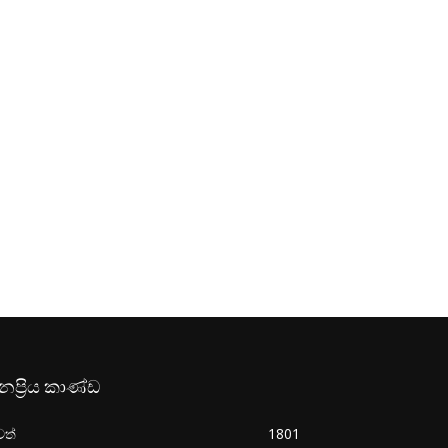
නප්‍රිය කාණ්ඩ
වත්
1801