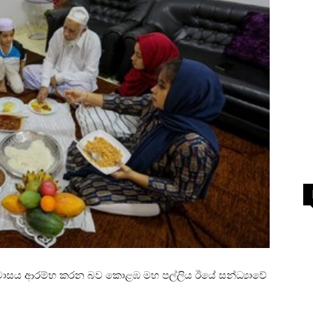
් උපවාසය ආරම්භ කරන බව කොළඹ මහ පල්ලිය ඊයේ සන්ධ්‍යාවේ