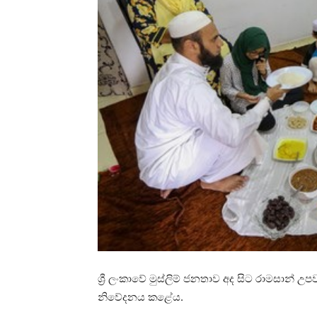
ශ්‍රී ලංකාවේ මුස්ලිම් ජනතාව අද සිට රාමසාන
නිවේදනය කළේය.