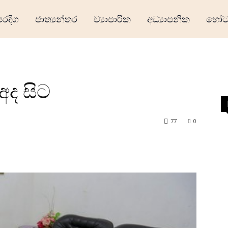
ෙරදිග
ජාත්‍යන්තර
ව්‍යාපාරික
අධ්‍යාපනික
හෝටල
අද සිට
77
0