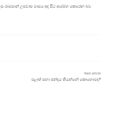
ලෙස රාමසාන් උපවාස මාසය අද සිට ආරම්භ කෙරෙන බව
Next article
පළාත් සභා ඡන්දය තියන්නේ කොහොමද?