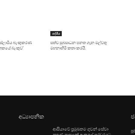
දේශීය
 ඉස්ලාමීය බැංකුකරණ
සත්ව සුබසාධන පනත ගැන මල්වතු
දශකයේ බැංකුව’
මහනාහිමි කතා කරයි.
අධ්‍යාපනික
ජ
ආසියාවේ ප්‍රමුඛතම ගුවන් සේවා
පු
පුහුණු පාසලක් ඇතුගල් පුරවරයට