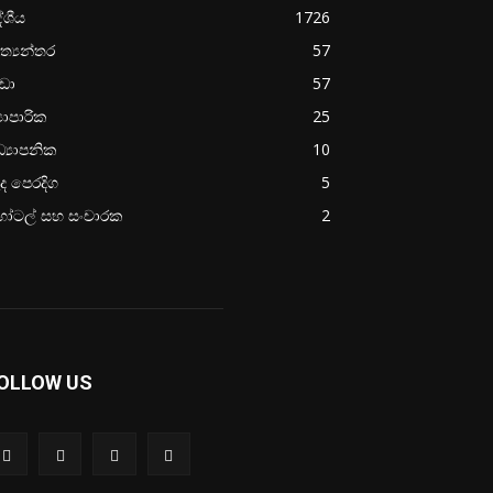
ේශීය
1726
ත්‍යන්තර
57
රීඩා
57
‍යාපාරික
25
්‍යාපනික
10
ද පෙරදිග
5
ෝටල් සහ සංචාරක
2
OLLOW US