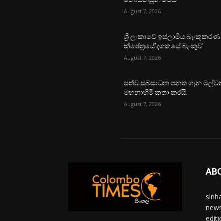
August 7, 2026
ශ්‍රී ලංකාවේ ඉස්ලාමීය බැංකුකරණ
ක්ෂේත්‍රයේ‘දශකයේ බැංකුව’
August 7, 2026
සත්ව සුබසාධන පනත ගැන මල්වත
මහනාහිමි කතා කරයි.
August 7, 2026
AB
sinh
news
edit