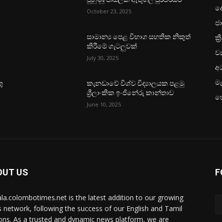
ද
October 23, 2025
ජා
ක්‍
සාමාන්‍ය පෙළ විභාග සහතික නිකුත්
කිරීමේ ගැටලුවක්
ව්
July 30, 2025
අධ
මැ
ු
කැනඩාවේ විශ්ව විද්‍යාලයක පළමු
ශ්‍රීලාංකික ඉංජිනේරු කාන්තාව
හ
June 10, 2025
OUT US
F
ala.colombotimes.net is the latest addition to our growing
 network, following the success of our English and Tamil
ions. As a trusted and dynamic news platform, we are