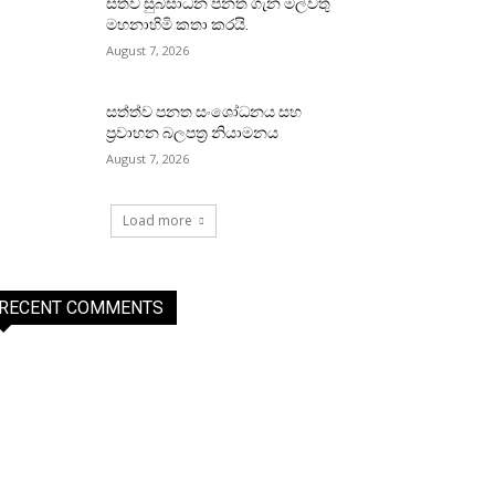
සත්ව සුබසාධන පනත ගැන මල්වතු
මහනාහිමි කතා කරයි.
August 7, 2026
සත්ත්ව පනත සංශෝධනය සහ
ප්‍රවාහන බලපත්‍ර නියාමනය
August 7, 2026
Load more
RECENT COMMENTS