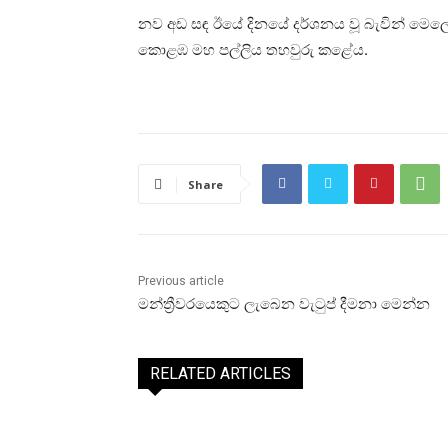
නව අඩ සඳ ඊයේ දිනයේ දර්ශනය වූ බැවින් මෙ
කොළඹ මහ පල්ලිය තහවුරු කළේය.
Share
Previous article
මන්ත්‍රීවරයෙකුට ලැබෙන වැටුප් දීමනා මෙන්න
RELATED ARTICLES