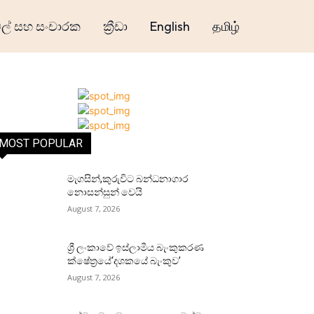
් සහ සංචාරක
ක්‍රීඩා
English
தமிழ்
MOST POPULAR
මැගසින්,කුරුවිට බන්ධනාගාර
නොසන්සුන් වෙයි
August 7, 2026
ශ්‍රී ලංකාවේ ඉස්ලාමීය බැංකුකරණ
ක්ෂේත්‍රයේ‘දශකයේ බැංකුව’
August 7, 2026