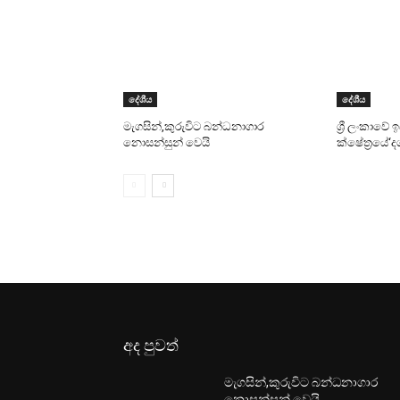
දේශීය
දේශීය
මැගසින්,කුරුවිට බන්ධනාගාර
ශ්‍රී ලංකාවේ
නොසන්සුන් වෙයි
ක්ෂේත්‍රයේ‘
අද පුවත්
මැගසින්,කුරුවිට බන්ධනාගාර
නොසන්සුන් වෙයි