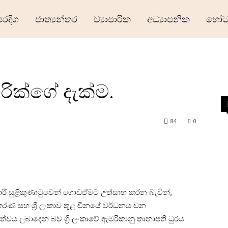
ෙරදිග
ජාත්‍යන්තර
ව්‍යාපාරික
අධ්‍යාපනික
හෝටල
රික්ගේ දැක්ම.
84
0
ශකාරී සුළිකුණාටුවෙන් ගොඩඒමට උත්සාහ කරන බැවින්,
ංස්කරණ සහ ශ්‍රී ලංකාව තුළ චීනයේ වර්ධනය වන
ුඛත්වය ලබාදෙන බව ශ්‍රී ලංකාවේ ඇමරිකානු තානාපති ධුරය