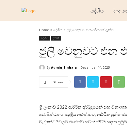
දේශීය
මැද ප
Home
දේශීය
ජුලි වෙනුවට එන එරික්ගේ දැක්ම.
දේශීය
පුවත්
ජුලි වෙනුවට එන එ
By
Admin_Sinhala
December 14, 2025
Share
ශ්‍රී ලංකාව 2022 ආර්ථික අර්බුදයෙන් සහ විනා
වොෂින්ටනය සමුද්‍රීය ආරක්ෂාව, ආර්ථික ප්‍රතිස
මැදිහත්වීම්වලට එරෙහිව සටන් කිරීම සඳහා ප්‍රම