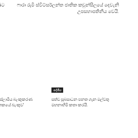
76ට
ෆාරා රූමි ස්විට්සර්ලන්ත ජාතික කවුන්සිලයේ දෙවැනි
උපසභාපතිනිය වෙයි.
දේශීය
 ඉස්ලාමීය බැංකුකරණ
සත්ව සුබසාධන පනත ගැන මල්වතු
දශකයේ බැංකුව’
මහනාහිමි කතා කරයි.