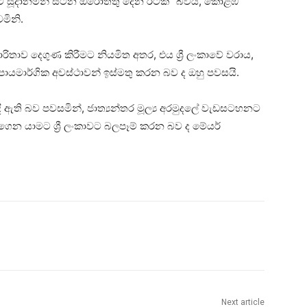
 සූදානමින් සිටින ඔරොත්තු දෙන රටක්” බවයි, කොළඹ
මිනි.
ිතාව දෙගුණ කිරීමට නියමිත අතර, එය ශ්‍රී ලංකාවේ වරාය,
උපායමාර්ගික අවස්ථාවන් ඉස්මතු කරන බව ද ඔහු පවසයි.
 ඇති බව පවසමින්, ජාත්‍යන්තර මූල්‍ය අරමුදලේ වැඩසටහනට
රගෙන යාමට ශ්‍රී ලංකාවට බලපෑම් කරන බව ද මේයර්
Next article