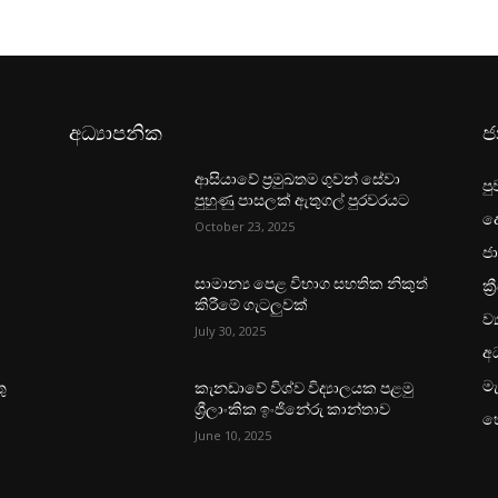
අධ්‍යාපනික
ජ
ආසියාවේ ප්‍රමුඛතම ගුවන් සේවා
පු
පුහුණු පාසලක් ඇතුගල් පුරවරයට
ද
October 23, 2025
ජා
ක්‍
සාමාන්‍ය පෙළ විභාග සහතික නිකුත්
කිරීමේ ගැටලුවක්
ව්
July 30, 2025
අධ
මැ
ු
කැනඩාවේ විශ්ව විද්‍යාලයක පළමු
ශ්‍රීලාංකික ඉංජිනේරු කාන්තාව
හ
June 10, 2025