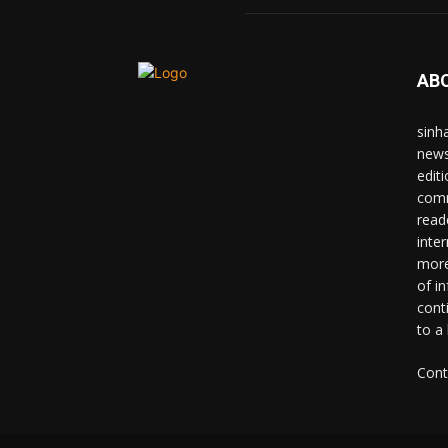
AB
sinh
news
edit
comm
read
inter
more
of i
cont
to a
Cont