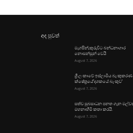
අද පුවත්
මැගසින්,කුරුවිට බන්ධනාගාර
නොසන්සුන් වෙයි
August 7, 2026
ශ්‍රී ලංකාවේ ඉස්ලාමීය බැංකුකරණ
ක්ෂේත්‍රයේ‘දශකයේ බැංකුව’
August 7, 2026
සත්ව සුබසාධන පනත ගැන මල්වත
මහනාහිමි කතා කරයි.
August 7, 2026