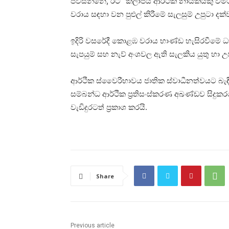
පවසන්නේ, රට “කලාපීය ආර්ථික නායකයකු වීමට
වරාය සඳහා වන පුළුල් කිරීමේ සැලසුම් උපුටා දක්ව
ඉදිරි වසරේදී කොළඹ වරාය භාණ්ඩ හැසිරවීමේ ධාර
සැපයුම් සහ නැව් අංශවල ඇති සැලකිය යුතු හා 
ආර්ථික ස්වෛරීභාවය ජාතික ස්වාධීනත්වයට බැඳී
සම්බන්ධ ආර්ථික ප්‍රතිසංස්කරණ අඛණ්ඩව සිදුක
වැඩිදුරටත් ප්‍රකාශ කරයි.
Share
Previous article