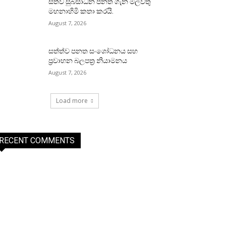
සත්ව සුබසාධන පනත ගැන මල්වතු
මහනාහිමි කතා කරයි.
August 7, 2026
සත්ත්ව පනත සංශෝධනය සහ
ප්‍රවාහන බලපත්‍ර නියාමනය
August 7, 2026
Load more
RECENT COMMENTS