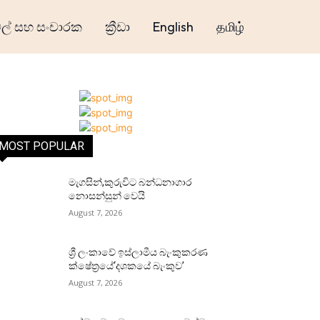
් සහ සංචාරක
ක්‍රීඩා
English
தமிழ்
MOST POPULAR
මැගසින්,කුරුවිට බන්ධනාගාර
නොසන්සුන් වෙයි
August 7, 2026
ශ්‍රී ලංකාවේ ඉස්ලාමීය බැංකුකරණ
ක්ෂේත්‍රයේ‘දශකයේ බැංකුව’
August 7, 2026