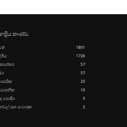
නප්‍රිය කාණ්ඩ
වත්
1801
ේශීය
1726
ත්‍යන්තර
57
රීඩා
57
‍යාපාරික
25
්‍යාපනික
10
ද පෙරදිග
5
ෝටල් සහ සංචාරක
2