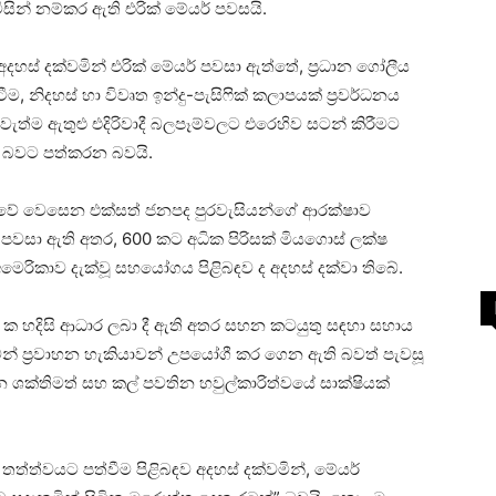
විසින් නම්කර ඇති එරික් මේයර් පවසයි.
දහස් දක්වමින් එරික් මේයර් පවසා ඇත්තේ, ප්‍රධාන ගෝලීය
ටීම, නිදහස් හා විවෘත ඉන්දු-පැසිෆික් කලාපයක් ප්‍රවර්ධනය
ත්ම ඇතුළු එදිරිවාදී බලපෑම්වලට එරෙහිව සටන් කිරීමට
් බවට පත්කරන බවයි.
ංකාවේ වෙසෙන එක්සත් ජනපද පුරවැසියන්ගේ ආරක්ෂාව
් පවසා ඇති අතර, 600 කට අධික පිරිසක් මියගොස් ලක්ෂ
අමෙරිකාව දැක්වූ සහයෝගය පිළිබඳව ද අදහස් දක්වා තිබේ.
 2 ක හදිසි ආධාර ලබා දී ඇති අතර සහන කටයුතු සඳහා සහාය
වන් ප්‍රවාහන හැකියාවන් උපයෝගී කර ගෙන ඇති බවත් පැවසූ
න ශක්තිමත් සහ කල් පවතින හවුල්කාරිත්වයේ සාක්ෂියක්
ා තත්ත්වයට පත්වීම පිළිබඳව අදහස් දක්වමින්, මේයර්