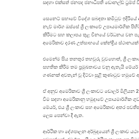
සඳහා එක්සත් ජනපද ජනාධිපති ඩොනල්ඩ් ට්‍රම්ප් 
සෙනෙට් සභාවේ විදේශ සබඳතා කමිටුව ඉදිරියේ අ
නැව් මාර්ග ඔස්සේ ශ්‍රී ලංකාවේ උපායමාර්ගික පිහි
කිරීමට සහ කලාපය තුළ චීනයේ වර්ධනය වන පැවැ
අමෙරිකාව දරණ උත්සාහයේ කේන්ද්‍රීය ස්ථානයක
එමෙන්ම සිය තනතුර තහවුරු වුවහොත්, ශ්‍රී ල
සහතික කිරීම තම ප්‍රමුඛතාවය වනු ඇතැයි මේයර
ගණනක් අවතැන් වූ දිට්වා සුළි කුණාටුව හමුවේ 
ඒ අනුව අමෙරිකාව ශ්‍රී ලංකාවට ඩොලර් මිලියන
වීම සඳහා අමෙරිකානු හමුදාවේ උපායමාර්ගික ගු
මේයර්, එය ශ්‍රී ලංකාව සහ අමෙරිකාව අතර පවති
ලෙස පෙන්වා දී ඇත.
ආර්ථික හා දේශපාලන අර්බුදයෙන් ශ්‍රී ලංකාව යථ