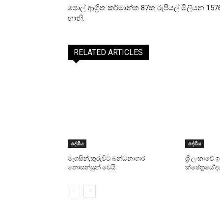
පොල් ආශ්‍රිත කර්මාන්ත 87ක රුපියල් මිලියන 15
හානි.
RELATED ARTICLES
දේශීය
දේශීය
මැගසින්,කුරුවිට බන්ධනාගාර
ශ්‍රී ලංකාවේ
නොසන්සුන් වෙයි
ක්ෂේත්‍රයේ‘