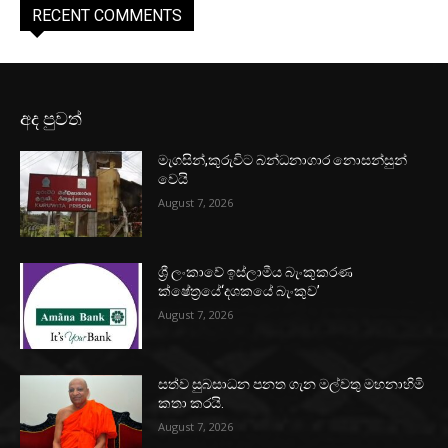
RECENT COMMENTS
අද පුවත්
මැගසින්,කුරුවිට බන්ධනාගාර නොසන්සුන්
වෙයි
August 7, 2026
ශ්‍රී ලංකාවේ ඉස්ලාමීය බැංකුකරණ
ක්ෂේත්‍රයේ‘දශකයේ බැංකුව’
August 7, 2026
සත්ව සුබසාධන පනත ගැන මල්වතු මහනාහිමි
කතා කරයි.
August 7, 2026