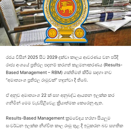
රජය විසින් 2025 සිට 2029 දක්වා කාලය ආවරණය වන පරිදි
රාජ්‍ය අංශයේ ප්‍රතිඵල පදනම් කරගත් කළමනාකරණය (Results-
Based Management – RBM) ශක්තිමත් කිරීම සඳහා නව
“අමාත්‍යාංශ ප්‍රතිඵල රාමුවක්” හඳුන්වා දී තිබේ.
ඒ අනුව අමාත්‍යාංශ 22 ක් සහ අනුබද්ධ ආයතන ඉලක්ක කර
ගනිමින් මෙම වැඩපිළිවෙළ ක්‍රියාත්මක කෙරෙනු ඇත.
Results-Based Management ක්‍රමවේදය හරහා සියලුම
සංවර්ධන ඉලක්ක නිශ්චිත කාල රාමු තුළ දී ඉටුකරන බව සහතික