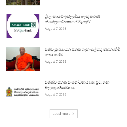
ශ්‍රී ලංකාවේ ඉස්ලාමීය බැංකුකරණ
ක්ෂේත්‍රයේ‘දශකයේ බැංකුව’
August 7, 2026
සත්ව සුබසාධන පනත ගැන මල්වතු මහනාහිමි
කතා කරයි.
August 7, 2026
සත්ත්ව පනත සංශෝධනය සහ ප්‍රවාහන
බලපත්‍ර නියාමනය
August 7, 2026
Load more