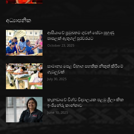
අධ්‍යාපනික
ආසියාවේ ප්‍රමුඛතම ගුවන් සේවා පුහුණු
පාසලක් ඇතුගල් පුරවරයට
October 23, 2025
සාමාන්‍ය පෙළ විභාග සහතික නිකුත් කිරීමේ
ගැටලුවක්
July 30, 2025
කැනඩාවේ විශ්ව විද්‍යාලයක පළමු ශ්‍රීලාංකික
ඉංජිනේරු කාන්තාව
June 10, 2025