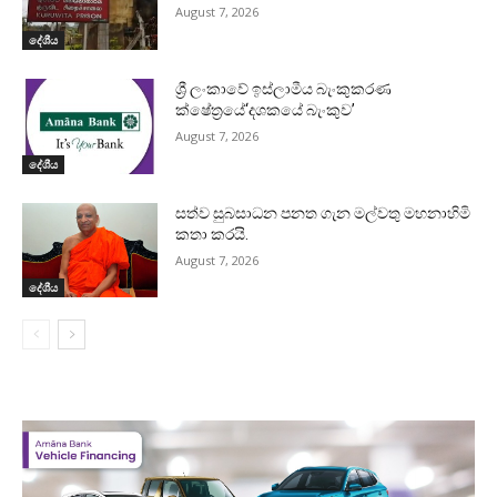
August 7, 2026
දේශීය
ශ්‍රී ලංකාවේ ඉස්ලාමීය බැංකුකරණ
ක්ෂේත්‍රයේ‘දශකයේ බැංකුව’
August 7, 2026
දේශීය
සත්ව සුබසාධන පනත ගැන මල්වතු මහනාහිමි
කතා කරයි.
August 7, 2026
දේශීය