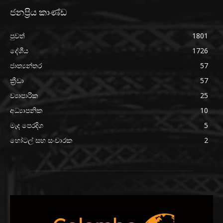
ජනප්‍රිය කාණ්ඩ
පුවත්
1801
දේශීය
1726
ජාත්‍යන්තර
57
ක්‍රීඩා
57
ව්‍යාපාරික
25
අධ්‍යාපනික
10
මැද පෙරදිග
5
හෝටල් සහ සංචාරක
2