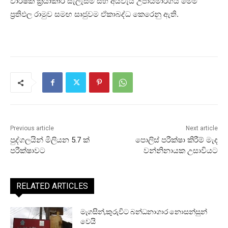
වාර්ෂික ක්‍රියාකාරී සැලැස්ම සහ අයවැය උපායමාර්ගය මෙම
ප්‍රතිඵල රාමුව සමඟ සෘජුවම ඒකාබද්ධ කෙරෙනු ඇති.
Previous article
Next article
පුද්ගලයින් මිලියන 5.7 ක්
පොලිස් පරීක්ෂා කිරීම් මැද
පරීක්ෂාවට
වන්නිනායක උසාවියට
RELATED ARTICLES
මැගසින්,කුරුවිට බන්ධනාගාර නොසන්සුන්
වෙයි