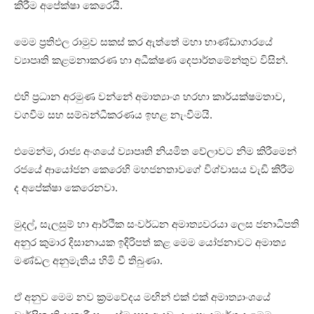
කිරීම අපේක්ෂා කෙරෙයි.
මෙම ප්‍රතිඵල රාමුව සකස් කර ඇත්තේ මහා භාණ්ඩාගාරයේ
ව්‍යාපෘති කළමනාකරණ හා අධීක්ෂණ දෙපාර්තමේන්තුව විසින්.
එහි ප්‍රධාන අරමුණ වන්නේ අමාත්‍යාංශ හරහා කාර්යක්ෂමතාව,
වගවීම සහ සම්බන්ධීකරණය ඉහළ නැංවීමයි.
එමෙන්ම, රාජ්‍ය අංශයේ ව්‍යාපෘති නියමිත වේලාවට නිම කිරීමෙන්
රජයේ ආයෝජන කෙරෙහි මහජනතාවගේ විශ්වාසය වැඩි කිරීම
ද අපේක්ෂා කෙරෙනවා.
මුදල්, සැලසුම් හා ආර්ථික සංවර්ධන අමාත්‍යවරයා ලෙස ජනාධිපති
අනුර කුමාර දිසානායක ඉදිරිපත් කළ මෙම යෝජනාවට අමාත්‍ය
මණ්ඩල අනුමැතිය හිමි වී තිබුණා.
ඒ අනුව මෙම නව ක්‍රමවේදය මඟින් එක් එක් අමාත්‍යාංශයේ