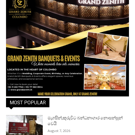
MOST POPULAR
මැගසින්,කුරුවිට බන්ධනාගාර නොසන්සුන්
වෙයි
August 7, 2026