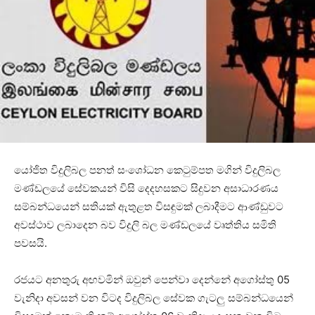
යෝජිත විදුලිබල පනත් සංශෝධන කෙටුම්පත මගින් විදුලිබල
මණ්ඩලයේ සේවකයන් විසි දෙදහසකට සිදුවන අසාධාරණය
සම්බන්ධයෙන් සතියක් ඇතුළත විසඳුමක් ලබාදීමට ආණ්ඩුවට
අවස්ථාව ලබාදෙන බව විදුලි බල මණ්ඩලයේ වෘත්තිය සමිති
පවසයි.
රජයට අනතුරු අඟවමින් ඔවුන් පෙන්වා දෙන්නේ අගෝස්තු 05
වැනිදා අවසන් වන විටද විදුලිබල සේවක ගැටලු සම්බන්ධයෙන්