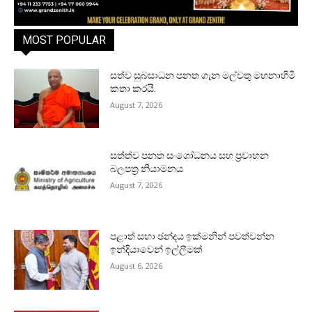
MOST POPULAR
සත්ව සුබසාධන පනත ගැන මල්වතු මහනාහිමි
කතා කරයි.
August 7, 2026
සත්ත්ව පනත සංශෝධනය සහ ප්‍රවාහන
බලපත්‍ර නියාමනය
August 7, 2026
පළාත් සභා ඡන්දය ඉක්මනින් පවත්වන්න
ඉන්දියාවෙන් ඉල්ලීමක්
August 6, 2026