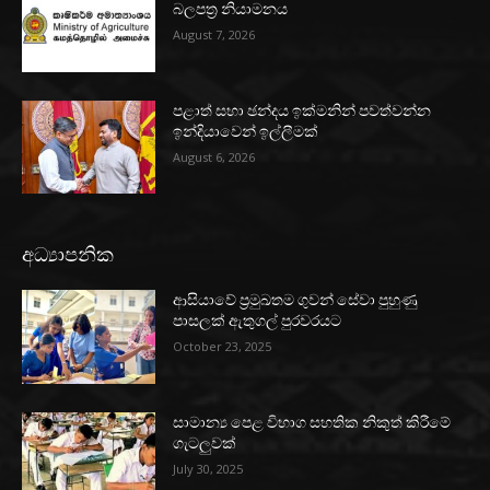
බලපත්‍ර නියාමනය
August 7, 2026
පළාත් සභා ඡන්දය ඉක්මනින් පවත්වන්න
ඉන්දියාවෙන් ඉල්ලීමක්
August 6, 2026
අධ්‍යාපනික
ආසියාවේ ප්‍රමුඛතම ගුවන් සේවා පුහුණු
පාසලක් ඇතුගල් පුරවරයට
October 23, 2025
සාමාන්‍ය පෙළ විභාග සහතික නිකුත් කිරීමේ
ගැටලුවක්
July 30, 2025