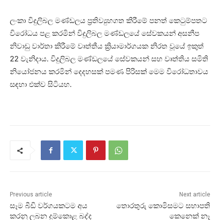
ලංකා විදුලිබල මණ්ඩලය ප්‍රතිව්‍යුහගත කිරීමේ පනත් කෙටුම්පතට
විරෝධය පළ කරමින් විදුලිබල මණ්ඩලයේ සේවකයන් අසනීප
නිවාඩු වාර්තා කිරීමේ වෘත්තීය ක්‍රියාමාර්ගයක නිරත වූයේ ඉකුත්
22 වැනිදාය. විදුලිබල මණ්ඩලයේ සේවකයන් සහ වෘත්තිය සමිති
නියෝජනය කරමින් දෙදහසක් පමණ පිරිසක් මෙම විරෝධතාවය
සඳහා එක්ව සිටියහ.
Previous article
Next article
සෑම බීඩි වර්ගයකටම අය
තොරතුරු කොමිසමට සභාපති
කරනු ලබන දුම්කොළ බද්ද
කෙනෙක් නෑ