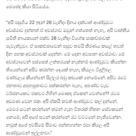
මෙසේද කියා සිටියේය.
”අපි පසුගිය 22 ඉඳන් 26 වැනිදා දිනය දක්වාත් ආණ්ඩුවට
අවස්ථාව දුන්නත් ඒ අවස්ථාව ඔවුන් ගත්තෙත් නැහැ. අපි වෘත්තීය
සමිති නායකයන් එක්ව 28 වැනිදා විශේෂ සාකච්ඡාවක්
පැවැත්වූවා. ඒ සාකච්ඡාවෙන් පසුව තමයි තීරණය කළේ තවත්
දින පහක අවස්ථාවක් දෙන්න. මේ දෙන අවසාන අවස්ථාව. මේ
අවස්ථාවෙන් පස්සෙත් උත්තරයක් නැත්නම් ආණ්ඩුවට කියන්න
තියෙන්නේ අපිට කරන්න දෙයක් නැහැ කියලා. විදුලිබල
මණ්ඩලය කියන්නේ සිල්ලර බඩු කඩයක් නෙමේනේ. අපිට රටේ
ජනතාව අපහසුතාවට පත්කරන්න බැහැ. අඛණ්ඩ වැඩ
වර්ජනයකට එකවර ගිහින් මොකද ඒකෙන් වෙන්නේ? රටම
අඩපණ වෙන එක. අපි ඒකයි තවත් ආණ්ඩුවට කල් දුන්නේ.
මෙවර සටන් කරන්නේ තමන් ගැන විතරක් හිතන සේවකයන්
නෙමේ, අපි අපේ සටන් කරන්නේ රට වට්ටනේ නැතිවෙන්න.
නමුත් අපේ ඉවසීමේ සීමාව පන්නගන්න එපා කියල අපි
ආණ්ඩුවෙන් ඉල්ලනවා.’’