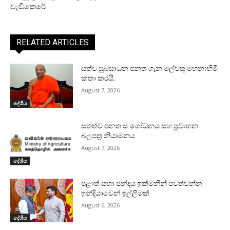
වැඩිකෙරේ
RELATED ARTICLES
සත්ව සුබසාධන පනත ගැන මල්වතු මහනාහිමි
කතා කරයි.
August 7, 2026
දේශීය
සත්ත්ව පනත සංශෝධනය සහ ප්‍රවාහන
බලපත්‍ර නියාමනය
August 7, 2026
දේශීය
පළාත් සභා ඡන්දය ඉක්මනින් පවත්වන්න
ඉන්දියාවෙන් ඉල්ලීමක්
August 6, 2026
දේශීය