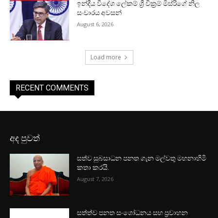
ඉන්දීය විදේශ ලේකම් ශ්‍රී වික්‍රම් මිස්රිගේ නිල
සංචාරය අවසන්
August 6, 2026
Load more
RECENT COMMENTS
අද පුවත්
සත්ව සුබසාධන පනත ගැන මල්වතු මහනාහිමි
කතා කරයි.
August 7, 2026
සත්ත්ව පනත සංශෝධනය සහ ප්‍රවාහන