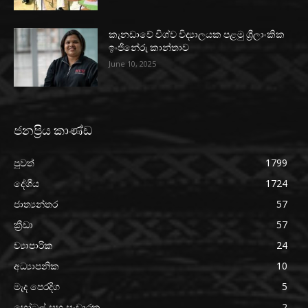
කැනඩාවේ විශ්ව විද්‍යාලයක පළමු ශ්‍රීලාංකික
ඉංජිනේරු කාන්තාව
June 10, 2025
ජනප්‍රිය කාණ්ඩ
පුවත්
1799
දේශීය
1724
ජාත්‍යන්තර
57
ක්‍රීඩා
57
ව්‍යාපාරික
24
අධ්‍යාපනික
10
මැද පෙරදිග
5
හෝටල් සහ සංචාරක
2