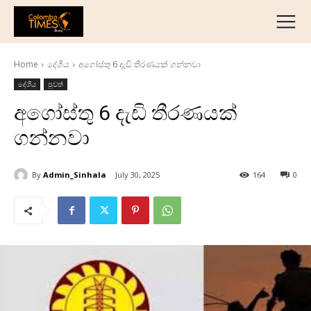
දේශීය
මැද පෙරදිග
Home
දේශීය
අගෝස්තු 6 දැඩි තීරණයක් ගන්නවා
ජාත්‍යන්තර
දේශීය
පුවත්
ව්‍යාපාරික
අගෝස්තු 6 දැඩි තීරණයක්
අධ්‍යාපනික
ගන්නවා
හෝටල් සහ සංචාරක
ක්‍රීඩා
By
Admin_Sinhala
July 30, 2025
164
0
English
தமிழ்