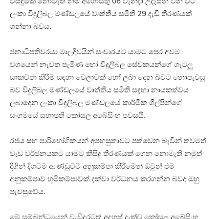
විසඳුමක් නොමැති නම් අගෝස්තු 06 වැනිදා උදෑසන වන විට
ලංකා විදුලිබල මණ්ඩලයේ වෘත්තීය සමිති 29 දැඩි තීරණයක්
ගන්නා බවය.
ජනාධිපතිවරයා මාලදිවයින් සංචාරයට යාමට පෙර අවම
වශයෙන් නැවත පැමිණ හෝ විදුලිබල සේවකයන්ගේ ගැටලු
සාකච්ඡා කිරීම සඳහා වේලාවක් හෝ ලබා දෙන බවට නොපැවසූ
බව විදුලිබල මණ්ඩලයේ වෘත්තිය සමිති සඳහා නායකත්වය
ලබාදෙන ලංකා විදුලිබල මණ්ඩලයේ කාර්මික ශිල්පීන්ගේ
සංගමයේ සභාපති කෝසල අබේසිංහ පවසයි.
රජය සහ පාරිභෝගිකයන් අපහසුතාවට පත්වෙන බැවින් තවමත්
වැඩ වර්ජනයකට යාමට කිසිදු තීරණයක් ගෙන නොමැති නමුත්
දිගින් දිගටම ආණ්ඩුවට අනුකම්පා කිරීමෙන් ඔවුන් එම
අනුකම්පාව භූමිකම්පාවක් දක්වා වර්ධනය කරගන්න බවද ඔහු
පැවසුවේය.
මේ සම්බන්ධයෙන් වැඩිදුරටත් අදහස් දැක්වූ කෝසල අබේසිංහ