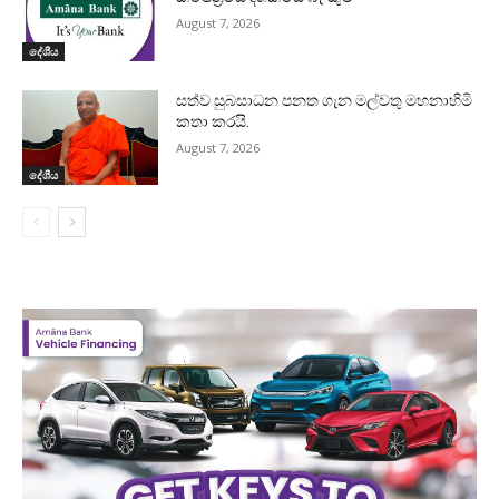
August 7, 2026
දේශීය
සත්ව සුබසාධන පනත ගැන මල්වතු මහනාහිමි
කතා කරයි.
August 7, 2026
දේශීය