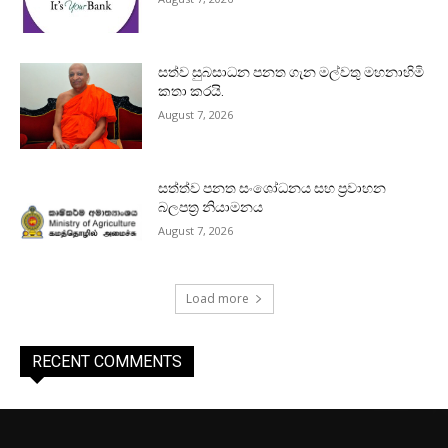
සත්ව සුබසාධන පනත ගැන මල්වතු මහනාහිමි
කතා කරයි.
August 7, 2026
සත්ත්ව පනත සංශෝධනය සහ ප්‍රවාහන
බලපත්‍ර නියාමනය
August 7, 2026
Load more
RECENT COMMENTS