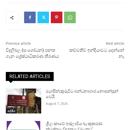
Previous article
Next article
විදුලිබල (සංශෝධන) පනත
කච්චතිව් ඉන්දියාවට දෙන්නේ
ගැන ශ්‍රේෂ්ඨාධිකරණ තීරණය
නෑ
RELATED ARTICLES
මැගසින්,කුරුවිට බන්ධනාගාර නොසන්සුන්
වෙයි
August 7, 2026
දේශීය
ශ්‍රී ලංකාවේ ඉස්ලාමීය බැංකුකරණ
ක්ෂේත්‍රයේ‘දශකයේ බැංකුව’