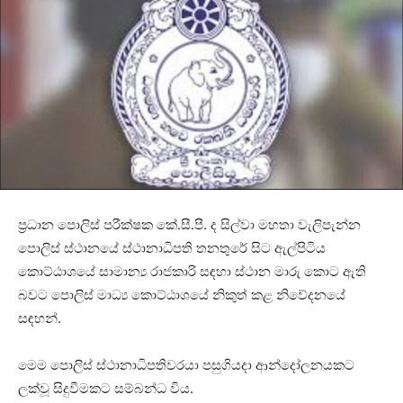
ප්‍රධාන පොලිස් පරීක්ෂක කේ.සී.පී. ද සිල්වා මහතා වැලිපැන්න
පොලිස් ස්ථානයේ ස්ථානාධිපති තනතුරේ සිට ඇල්පිටිය
කොට්ඨාශයේ සාමාන්‍ය රාජකාරි සඳහා ස්ථාන මාරු කොට ඇති
බවට පොලිස් මාධ්‍ය කොට්ඨාශයේ නිකුත් කළ නිවේදනයේ
සඳහන්.
මෙම පොලිස් ස්ථානාධිපතිවරයා පසුගියදා ආන්දෝලනයකට
ලක්වූ සිදුවීමකට සම්බන්ධ විය.