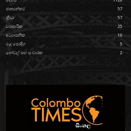
ජාත්‍යන්තර
57
ක්‍රීඩා
57
ව්‍යාපාරික
25
අධ්‍යාපනික
10
මැද පෙරදිග
5
හෝටල් සහ සංචාරක
2