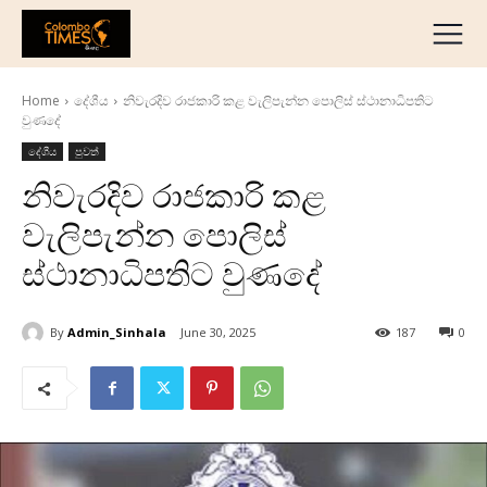
දේශීය
මැද පෙරදිග
Home
දේශීය
නිවැරදිව රාජකාරි කළ වැලිපැන්න පොලිස් ස්ථානාධිපතිට
ජාත්‍යන්තර
වුණදේ
ව්‍යාපාරික
දේශීය
පුවත්
අධ්‍යාපනික
නිවැරදිව රාජකාරි කළ
හෝටල් සහ සංචාරක
වැලිපැන්න පොලිස්
ක්‍රීඩා
ස්ථානාධිපතිට වුණදේ
English
தமிழ்
By
Admin_Sinhala
June 30, 2025
187
0