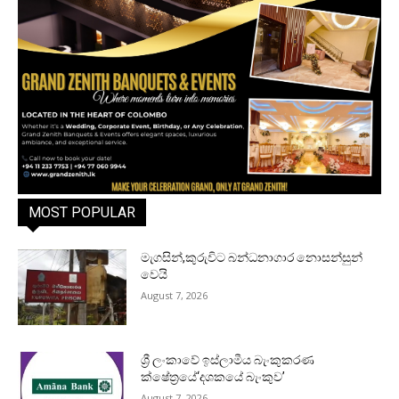
MOST POPULAR
මැගසින්,කුරුවිට බන්ධනාගාර නොසන්සුන්
වෙයි
August 7, 2026
ශ්‍රී ලංකාවේ ඉස්ලාමීය බැංකුකරණ
ක්ෂේත්‍රයේ‘දශකයේ බැංකුව’
August 7, 2026