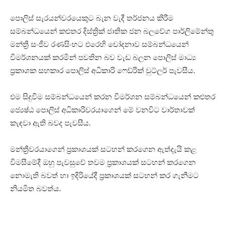
පොලිස් සැරයන්වරයෙකුට බැන වැදී තර්ජනය කිරීම
සම්බන්ධයෙන් කළුතර දිස්ත්‍රික් ජාතික ජන බලවේග පාර්ලිමේන්තු
මන්ත්‍රී සංජීව රණසිංහට එරෙහි චෝදනාව සම්බන්ධයෙන්
විමර්ශනයක් කරමින් පවතින බව වැඩ බලන පොලිස් මාධ්‍ය
ප්‍රකාශක සහකාර පොලිස් අධිකාරි ෆෙඩ්රික් වුට්ලර් පැවසීය.
එම සිදුවීම සම්බන්ධයෙන් කරන විමර්ශන සම්බන්ධයෙන් කළුතර
ජ්‍යෙෂ්ඨ පොලිස් අධිකාරිවරයාගෙන් මේ වනවිට වාර්තාවක්
කැඳවා ඇති බවද පැවසීය.
මන්ත්‍රීවරයාගෙන් ප්‍රකාශයක් සටහන් කරගෙන ඇත්දැයි කළ
විමසීමේදී ඔහු පැවසුවේ තවම ප්‍රකාශයක් සටහන් කරගෙන
නොමැති බවත් හා ඉදිරියේදී ප්‍රකාශයක් සටහන් කර ගැනීමට
නියමිත බවත්ය.