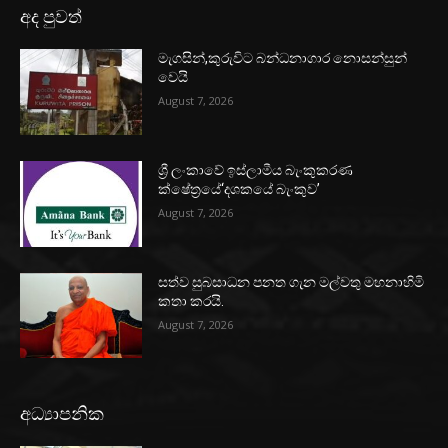
අද පුවත්
මැගසින්,කුරුවිට බන්ධනාගාර නොසන්සුන්
වෙයි
August 7, 2026
ශ්‍රී ලංකාවේ ඉස්ලාමීය බැංකුකරණ
ක්ෂේත්‍රයේ‘දශකයේ බැංකුව’
August 7, 2026
සත්ව සුබසාධන පනත ගැන මල්වතු මහනාහිමි
කතා කරයි.
August 7, 2026
අධ්‍යාපනික