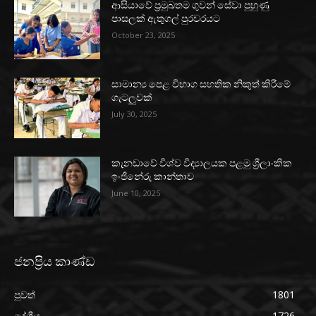
ආසියාවේ ප්‍රමුඛතම ගුවන් සේවා පුහුණු
පාසලක් ඇතුගල් පුරවරයට
October 23, 2025
සාමාන්‍ය පෙළ විභාග සහතික නිකුත් කිරීමේ
ගැටලුවක්
July 30, 2025
කැනඩාවේ විශ්ව විද්‍යාලයක පළමු ශ්‍රීලාංකික
ඉංජිනේරු කාන්තාව
June 10, 2025
ජනප්‍රිය කාණ්ඩ
පුවත්
1801
දේශීය
1726