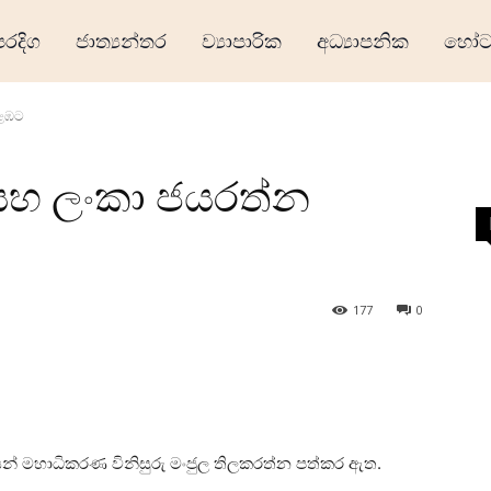
ෙරදිග
ජාත්‍යන්තර
ව්‍යාපාරික
අධ්‍යාපනික
හෝටල
ොළඹට
සහ ලංකා ජයරත්න
177
0
න් මහාධිකරණ විනිසුරු මංජුල තිලකරත්න පත්කර ඇත.