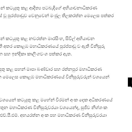
න් කටයුතු කළ ආදිත්‍ය පටබැඳිගේ අභියාචනාධිකරණ
ිස් වූ පුරප්පාඩුව වෙනුවෙන් මංජුල තිලකරත්න මෙලෙස පත්කර
 කටයුතු කළ නවරත්න මාරසිංහ, සිවිල් අභියාචන
 අතර කොළඹ මහාධිකරණයේ පුරප්පාඩු ව ඇති විනිසුරු
න සහ ඉන්දිකා කාලිංගවංශ පත්කර ඇත.
ුතු කළ සහන් මාපා බණ්ඩාර සහ රත්නපුර මහාධිකරණ
ත්න මෙලෙස කොළඹ මහාධිකරණයේ විනිසුරුවරුන් වශයෙන්
වශයෙන් කටයුතු කළ මහේන් වීරමන් අංක දෙක අධිකරණයේ
ංක තුන මහාධිකරණ විනිසුරුවරයා වශයෙන්ද, සුජීව නිශ්ශංක
ච්.පී.එම්. අභයරත්න අංක පහ මහාධිකරණ විනිසුරුවරයා