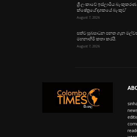
ශ්‍රී ලංකාවේ ඉස්ලාමීය බැංකුකරණ
ක්ෂේත්‍රයේ‘දශකයේ බැංකුව’
August 7, 2026
සත්ව සුබසාධන පනත ගැන මල්වත
මහනාහිමි කතා කරයි.
August 7, 2026
AB
sinh
news
edit
comm
read