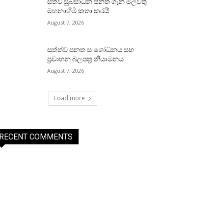
සත්ව සුබසාධන පනත ගැන මල්වතු
මහනාහිමි කතා කරයි.
August 7, 2026
සත්ත්ව පනත සංශෝධනය සහ
ප්‍රවාහන බලපත්‍ර නියාමනය
August 7, 2026
Load more
RECENT COMMENTS