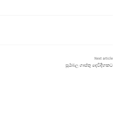
Next article
සූර්‍යබල ගාස්තු දෙවිදිහකට