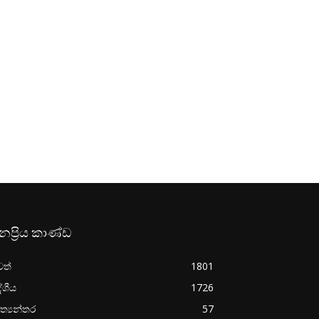
නප්‍රිය කාණ්ඩ
වත්
1801
ේශීය
1726
ත්‍යන්තර
57