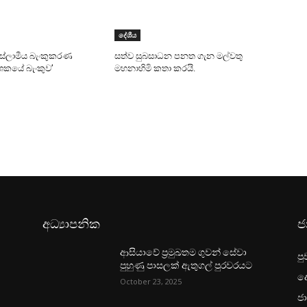
දේශීය
 ඉස්ලාමීය බැංකුකරණ
සත්ව සුබසාධන පනත ගැන මල්වතු
දශකයේ බැංකුව’
මහනාහිමි කතා කරයි.
අධ්‍යාපනික
ජ
ආසියාවේ ප්‍රමුඛතම ගුවන් සේවා
පු
පුහුණු පාසලක් ඇතුගල් පුරවරයට
ද
October 23, 2025
ජා