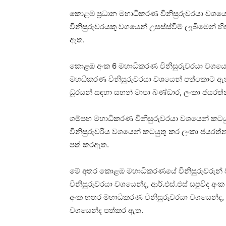
කොළඹ ප්‍රධාන මහාධිකරණ විනිසුරුවරයා වශයෙ
විනිසුරුවරයකු වශයෙන් උසස්ස්වීම් ලැබීමෙන් හ
ඇත.
කොළඹ අංක 6 මහාධිකරණ විනිසුරුවරයා වශයෙන්
මහධිකරණ විනිසුරුවරයා වශයෙන් පත්කොට ඇති
ධූරයන් සඳහා සහන් මාපා බණ්ඩාර, ලංකා ජයරත්
ගම්පහ මහාධිකරණ විනිසුරුවරයා වශයෙන් කටය
විනිසුරුවරිය වශයෙන් කටයුතු කර ලංකා ජයර
පත් කරඇත.
මේ අතර කොළඹ මහාධිකරණයේ විනිසුරුවරුන් 
විනිසුරුවරයා වශයෙන්ද, ආර්.එස්.එස් සපුවිද අ
අංක හතර මහාධිකරණ විනිසුරුවරයා වශයෙන්ද, එ
වශයෙන්ද පත්කර ඇත.