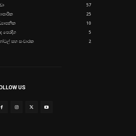
රීඩා
57
‍යාපාරික
25
්‍යාපනික
10
ද පෙරදිග
5
ෝටල් සහ සංචාරක
2
OLLOW US