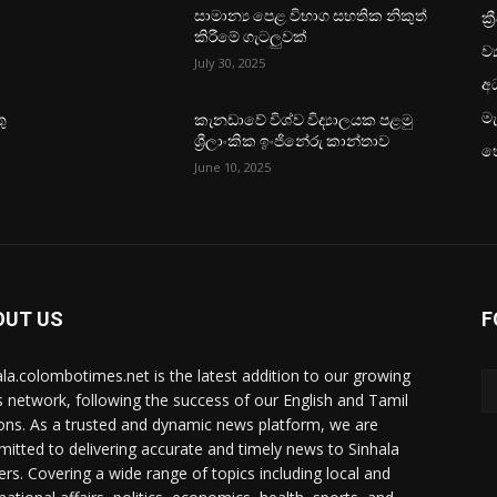
ක්‍
සාමාන්‍ය පෙළ විභාග සහතික නිකුත්
කිරීමේ ගැටලුවක්
ව්
July 30, 2025
අධ
මැ
ු
කැනඩාවේ විශ්ව විද්‍යාලයක පළමු
ශ්‍රීලාංකික ඉංජිනේරු කාන්තාව
හ
June 10, 2025
OUT US
F
ala.colombotimes.net is the latest addition to our growing
 network, following the success of our English and Tamil
ions. As a trusted and dynamic news platform, we are
itted to delivering accurate and timely news to Sinhala
ers. Covering a wide range of topics including local and