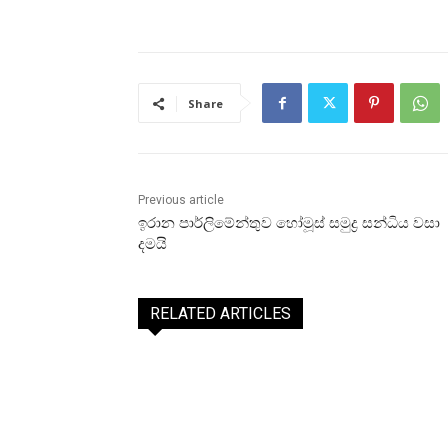
Share
Previous article
ඉරාන පාර්ලිමේන්තුව හෝමූස් සමුද්‍ර සන්ධිය වසා
දමයි
RELATED ARTICLES