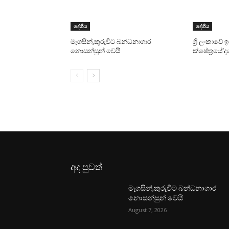
දේශීය
දේශීය
මැගසින්,කුරුවිට බන්ධනාගාර
ශ්‍රී ලංකාවේ
නොසන්සුන් වෙයි
ක්ෂේත්‍රයේ‘
අද පුවත්
මැගසින්,කුරුවිට බන්ධනාගාර
නොසන්සුන් වෙයි
August 7, 2026