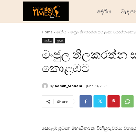
දේශීය
මැද ප
Home
දේශීය
මංජුල තිලකරත්න සහ ලංකා ජයරත්න ක
දේශීය
පුවත්
මංජුල තිලකරත්න 
කොළඹට
By
Admin_Sinhala
June 23, 2025
Share
කොළඹ ප්‍රධාන මහාධිකරණ විනිසුරුවරයා වශයෙ