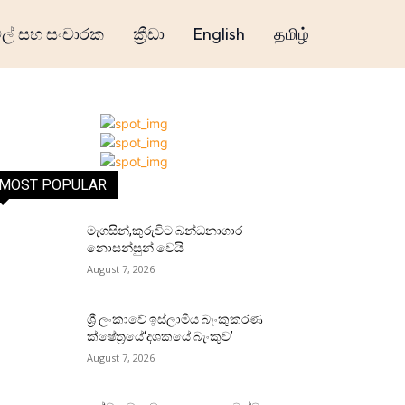
් සහ සංචාරක
ක්‍රීඩා
English
தமிழ்
MOST POPULAR
මැගසින්,කුරුවිට බන්ධනාගාර
නොසන්සුන් වෙයි
August 7, 2026
ශ්‍රී ලංකාවේ ඉස්ලාමීය බැංකුකරණ
ක්ෂේත්‍රයේ‘දශකයේ බැංකුව’
August 7, 2026