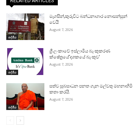
RELATED ARTICLES
මැගසින්,කුරුවිට බන්ධනාගාර නොසන්සුන්
වෙයි
August 7, 2026
දේශීය
ශ්‍රී ලංකාවේ ඉස්ලාමීය බැංකුකරණ
ක්ෂේත්‍රයේ‘දශකයේ බැංකුව’
August 7, 2026
දේශීය
සත්ව සුබසාධන පනත ගැන මල්වතු මහනාහිමි
කතා කරයි.
August 7, 2026
දේශීය