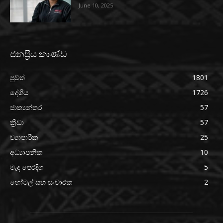
June 10, 2025
ජනප්‍රිය කාණ්ඩ
පුවත්
1801
දේශීය
1726
ජාත්‍යන්තර
57
ක්‍රීඩා
57
ව්‍යාපාරික
25
අධ්‍යාපනික
10
මැද පෙරදිග
5
හෝටල් සහ සංචාරක
2