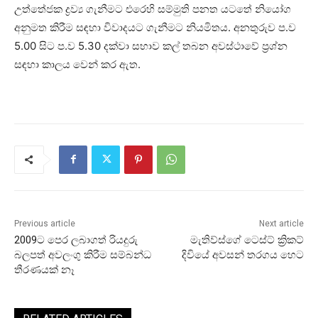
උත්තේජක ද්‍රව්‍ය ගැනීමට එරෙහි සම්මුති පනත යටතේ නියෝග
අනුමත කිරීම සඳහා විවාදයට ගැනීමට නියමිතය. අනතුරුව ප.ව
5.00 සිට ප.ව 5.30 දක්වා සභාව කල් තබන අවස්ථාවේ ප්‍රශ්න
සඳහා කාලය වෙන් කර ඇත.
Previous article
Next article
2009ට පෙර ලබාගත් රියදුරු
මැතිව්ස්ගේ ටෙස්ට් ක්‍රිකට්
බලපත් අවලංගු කිරීම සම්බන්ධ
දිවියේ අවසන් තරගය හෙට
තීරණයක් නෑ