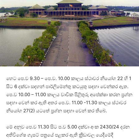
හෙට පෙ.ව 9.30 – පෙ.ව. 10.00 කාලය ස්ථාවර නියෝග 22 හි 1
සිට 6 දක්වා සඳහන් පාර්ලිමේන්තු කටයුතු සඳහා වෙන්කර ඇත.
පෙ.ව 10.00 – 11.00 කාලය වාචික පිළිතුරු අපේක්ෂා කරන ප්‍රශ්න
සඳහා වෙන් කර ඇති අතර පෙ.ව. 11.00 -11.30 කාලය ස්ථාවර
නියෝග 27(2) යටතේ ප්‍රශ්න සඳහා වෙන් කර තිබේ.
මේ අනුව පෙ.ව 11.30 සිට ‍ප.ව 5.00 දක්වා අංක 2430/24 දරන
අතිවිශේෂ ගැසට් පත්‍රයේ පළකර ඇති ක්‍රීඩාවල යෙදීමේදී