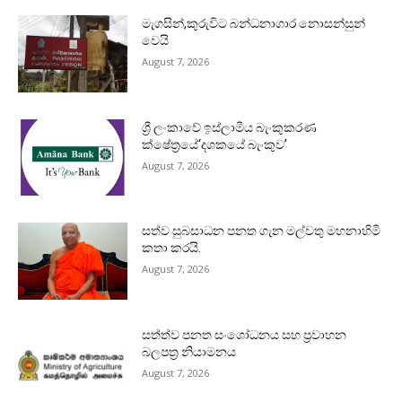
මැගසින්,කුරුවිට බන්ධනාගාර නොසන්සුන්
වෙයි
August 7, 2026
ශ්‍රී ලංකාවේ ඉස්ලාමීය බැංකුකරණ
ක්ෂේත්‍රයේ‘දශකයේ බැංකුව’
August 7, 2026
සත්ව සුබසාධන පනත ගැන මල්වතු මහනාහිමි
කතා කරයි.
August 7, 2026
සත්ත්ව පනත සංශෝධනය සහ ප්‍රවාහන
බලපත්‍ර නියාමනය
August 7, 2026