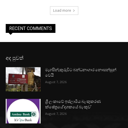
Load more
RECENT COMMENTS
අද පුවත්
මැගසින්,කුරුවිට බන්ධනාගාර නොසන්සුන්
වෙයි
August 7, 2026
ශ්‍රී ලංකාවේ ඉස්ලාමීය බැංකුකරණ
ක්ෂේත්‍රයේ‘දශකයේ බැංකුව’
August 7, 2026