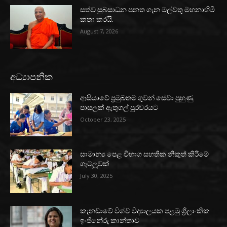
සත්ව සුබසාධන පනත ගැන මල්වතු මහනාහිමි
කතා කරයි.
August 7, 2026
අධ්‍යාපනික
ආසියාවේ ප්‍රමුඛතම ගුවන් සේවා පුහුණු
පාසලක් ඇතුගල් පුරවරයට
October 23, 2025
සාමාන්‍ය පෙළ විභාග සහතික නිකුත් කිරීමේ
ගැටලුවක්
July 30, 2025
කැනඩාවේ විශ්ව විද්‍යාලයක පළමු ශ්‍රීලාංකික
ඉංජිනේරු කාන්තාව