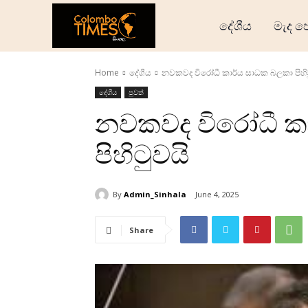
දේශීය
මැද ප
Home
දේශීය
නවකවද විරෝධී කාර්ය සාධක බලකා පිහිට
දේශීය
පුවත්
නවකවද විරෝධී ක
පිහිටුවයි
By
Admin_Sinhala
June 4, 2025
Share