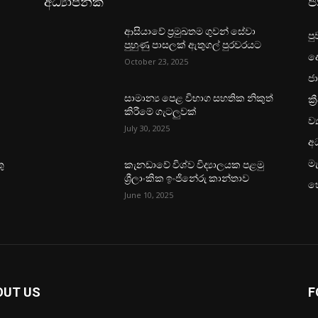
අධ්‍යාපනික
ජ
ආසියාවේ ප්‍රමුඛතම ගුවන් සේවා
පු
පුහුණු පාසලක් ඇතුගල් පුරවරයට
ද
October 23, 2025
ජා
ක්‍
සාමාන්‍ය පෙළ විභාග සහතික නිකුත්
කිරීමේ ගැටලුවක්
ව්
July 30, 2025
අධ
මැ
ු
කැනඩාවේ විශ්ව විද්‍යාලයක පළමු
ශ්‍රීලාංකික ඉංජිනේරු කාන්තාව
හ
June 10, 2025
OUT US
F