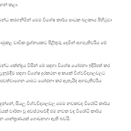
ඳහන් කළා.
ම්බන්ධ කරගනිමින් මෙම විශේෂ කාර්ය සාධක බලකාය පිහිටුවා
ා යොමුකළ වාචික ප්‍රශ්නයකට පිළිතුරු දෙමින් අගමැතිවරිය මේ
බන්ධ කේන්ද්‍රය විසින් මේ සඳහා විශේෂ යෝජනා ඉදිරිපත් කර
ැනුම්දීම සඳහා විශේෂ දුරකථන අංකයක් විශ්වවිද්‍යාලවලට
පුරාම පවත්වාගෙන යාමට යෝජනා කර ඇතැයිද අගමැතිවරිය
 දුන්නේ, සියලු විශ්වවිද්‍යාලවල මෙම නවකවද විරෝධී කාර්ය
ධියක් වාර්තා වූ අවස්ථාවේදී එම නවක වද විරෝධී කාර්ය
ෙන යාන්ත්‍රණයක් ගොඩනගා ඇති බවයි.