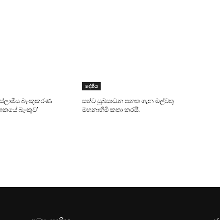
දේශීය
 ඉස්ලාමීය බැංකුකරණ
සත්ව සුබසාධන පනත ගැන මල්වතු
දශකයේ බැංකුව’
මහනාහිමි කතා කරයි.