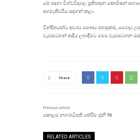
මේ සඳහා විශ්වවිද්‍යාල ප්‍රතිපාදන කොමිෂන් සභ
අගමැතිවරිය සඳහන් කළා.
වින්දිතයන්ට අවශ්‍ය සෞඛ්‍ය පහසුකම්, වෛද්‍ය 
වැඩසටහන් ආදීය ලබාදීමට මෙම වැඩසටහන ඔස්
Share
Previous article
කොළඹ නගරාධිපති තේරීම ජූනි 16
RELATED ARTICLES