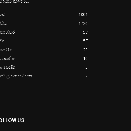
නප්‍රිය කාණ්ඩ
වත්
1801
ේශීය
1726
ත්‍යන්තර
57
රීඩා
57
‍යාපාරික
25
්‍යාපනික
10
ද පෙරදිග
5
ෝටල් සහ සංචාරක
2
OLLOW US