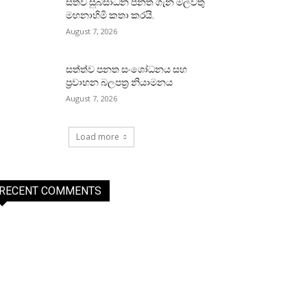
සත්ව සුබසාධන පනත ගැන මල්වතු
මහනාහිමි කතා කරයි.
August 7, 2026
සත්ත්ව පනත සංශෝධනය සහ
ප්‍රවාහන බලපත්‍ර නියාමනය
August 7, 2026
Load more
RECENT COMMENTS