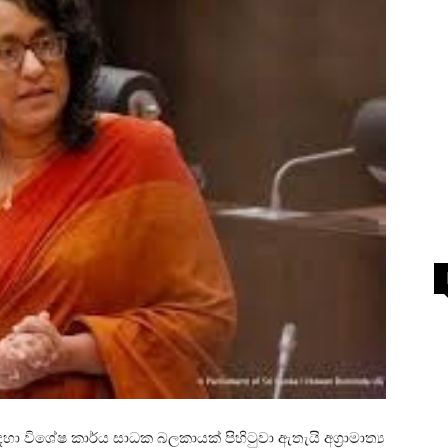
හා විශේෂ කාර්ය සාධක බලකායක් පිහිටුවා ඇතැයි අග්‍රාමාත්‍ය