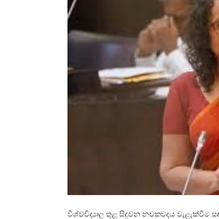
විශ්වවිද්‍යාල තුළ සිදුවන නවකවදය වැළැක්වීම සඳ