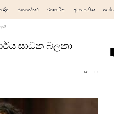
ෙරදිග
ජාත්‍යන්තර
ව්‍යාපාරික
අධ්‍යාපනික
හෝටල
ුවයි
ාර්ය සාධක බලකා
145
0