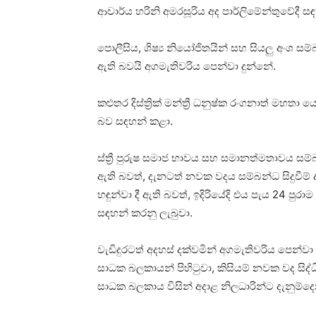
ආචාර්ය හරිනි අමරසූරිය අද පාර්ලිමේන්තුවේදී ස
පොලීසිය, ශිෂ්‍ය නියෝජිතයින් සහ සියලු අංශ ස
ඇති බවයි අගමැතිවරිය පෙන්වා දුන්නේ.
කළුතර දිස්ත්‍රික් මන්ත්‍රී ධනුෂ්ක රංගනාත් මහත
බව සඳහන් කළා.
ස්ත්‍රී පුරුෂ සමාජ භාවය සහ සමානත්මතාවය සම්
ඇති බවත්, දැනටත් නවක වදය සම්බන්ධ සිදුවීම් ද
හඳුන්වා දී ඇති බවත්, ඉදිරියේදි එය පැය 24 
සඳහන් කරනු ලැබුවා.
වැඩිදුරටත් අදහස් දක්වමින් අගමැතිවරිය පෙන්වා
සාධක බලකායන් පිහිටුවා, කිසියම් නවක වද සිද්
සාධක බලකාය විසින් අදාළ නිලධාරින්ට දැනුම්ද