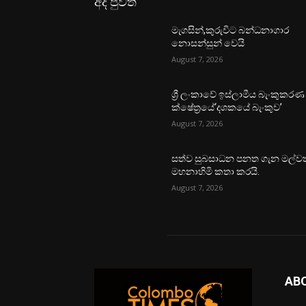
අද පුවත්
මැගසින්,කුරුවිට බන්ධනාගාර
නොසන්සුන් වෙයි
August 7, 2026
ශ්‍රී ලංකාවේ ඉස්ලාමීය බැංකුකරණ
ක්ෂේත්‍රයේ‘දශකයේ බැංකුව’
August 7, 2026
සත්ව සුබසාධන පනත ගැන මල්වත
මහනාහිමි කතා කරයි.
August 7, 2026
AB