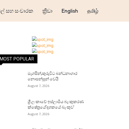
් සහ සංචාරක
ක්‍රීඩා
English
தமிழ்
MOST POPULAR
මැගසින්,කුරුවිට බන්ධනාගාර
නොසන්සුන් වෙයි
August 7, 2026
ශ්‍රී ලංකාවේ ඉස්ලාමීය බැංකුකරණ
ක්ෂේත්‍රයේ‘දශකයේ බැංකුව’
August 7, 2026