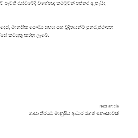
ාවේ පැවති රැස්වීමේදී විශේෂඥ කමිටුවක් පත්කර ඇතැයිද
උපදෙස්, මානසික සෞඛ්‍ය සහය සහ චූදිතයන්ට පුනරුත්ථාපන
සේ කටයුතු කරනු ලැබේ.
Next article
ගාසා තීරයට මානුෂීය ආධාර රැගත් නෞකාවක්