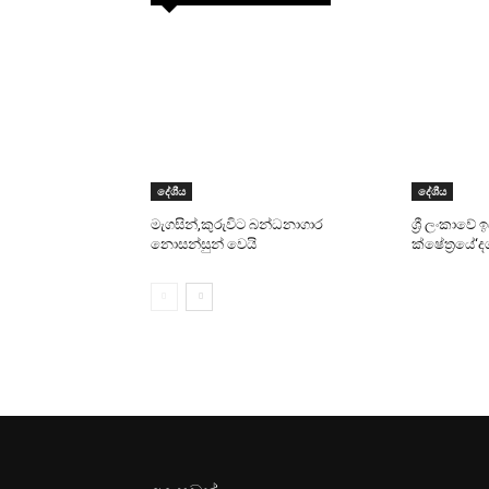
දේශීය
දේශීය
මැගසින්,කුරුවිට බන්ධනාගාර
ශ්‍රී ලංකාවේ
නොසන්සුන් වෙයි
ක්ෂේත්‍රයේ‘