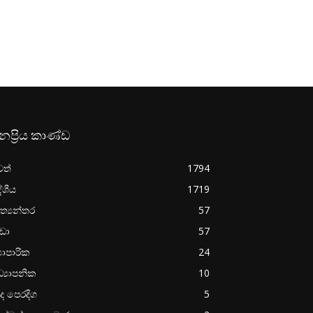
නප්‍රිය කාණ්ඩ
වත්
1794
ේශීය
1719
ත්‍යන්තර
57
රීඩා
57
‍යාපාරික
24
්‍යාපනික
10
ද පෙරදිග
5