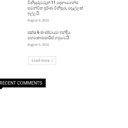
විනිසුරුවරුන් 11 දෙනාගෙන්ම
සමන්විත පූර්ණ විනිසුරු මඬුල්ලක්
ඉල්ලයි.
August 6, 2026
පක්ෂ 6 කණ්ඩායම ඉන්දීය
මහකොමසාරිස් හමුවෙයි.
August 5, 2026
Load more
RECENT COMMENTS