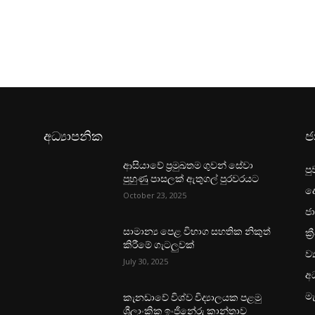
අධ්‍යාපනික
ජ
ආසියාවේ ප්‍රමුඛතම ගුවන් සේවා
පු
පුහුණු පාසලක් ඇතුගල් පුරවරයට
ද
October 23, 2025
ජා
ක්‍
සාමාන්‍ය පෙළ විභාග සහතික නිකුත්
කිරීමේ ගැටලුවක්
ව්
July 30, 2025
අධ
මැ
කැනඩාවේ විශ්ව විද්‍යාලයක පළමු
ශ්‍රීලාංකික ඉංජිනේරු කාන්තාව