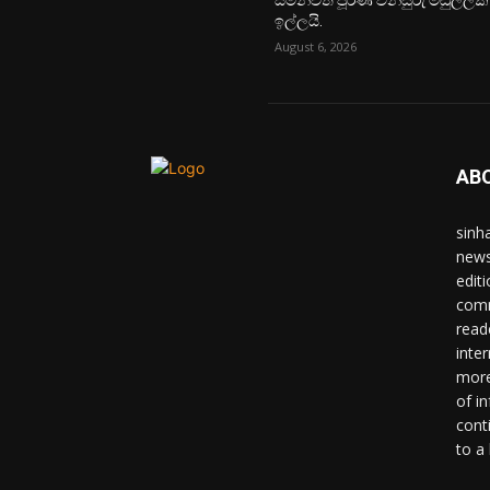
සමන්විත පූර්ණ විනිසුරු මඬුල්ලක්
ඉල්ලයි.
August 6, 2026
AB
sinh
news
edit
comm
read
inter
more
of i
cont
to a