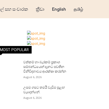
් සහ සංචාරක
ක්‍රීඩා
English
தமிழ்
MOST POPULAR
වත්කම් හා බැරකම් ප්‍රකාශ
සම්බන්ධයෙන් දැනට පවතින
විනිවිදභාවය ආරක්ෂා කරන්න
August 6, 2026
උසම ගසට තමයි වැඩිම සුළඟ
වැදෙන්නේ.
August 6, 2026