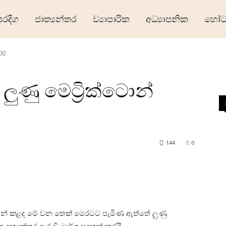
ෙරදිග
ජාත්‍යන්තර
ව්‍යාපාරික
අධ්‍යාපනික
හෝටල
00
ුණු මෙට්‍රික්ටොන්
144
0
ඳහන් කළද මේ වන තෙක් මෙරටට පැමිණ ඇත්තේ ලුණු