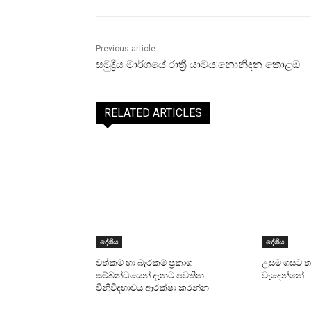
Previous article
සමුද්‍රීය මාර්ගයේ රාත්‍රී යාමය:නොනිදන කොළඹ
RELATED ARTICLES
දේශීය
දේශීය
වත්කම් හා බැරකම් ප්‍රකාශ
උසම ගසට තම
සම්බන්ධයෙන් දැනට පවතින
වැදෙන්නේ.
විනිවිදභාවය ආරක්ෂා කරන්න