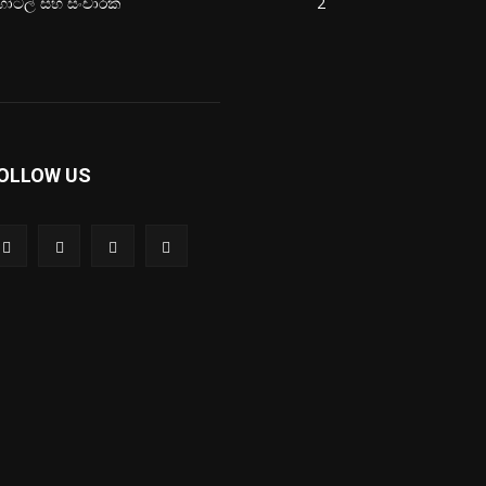
ෝටල් සහ සංචාරක
2
OLLOW US