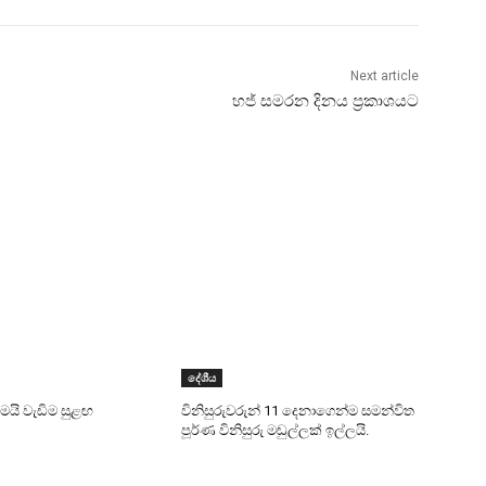
Next article
හජ් සමරන දිනය ප්‍රකාශයට
දේශීය
යි වැඩිම සුළඟ
විනිසුරුවරුන් 11 දෙනාගෙන්ම සමන්විත
පූර්ණ විනිසුරු මඬුල්ලක් ඉල්ලයි.