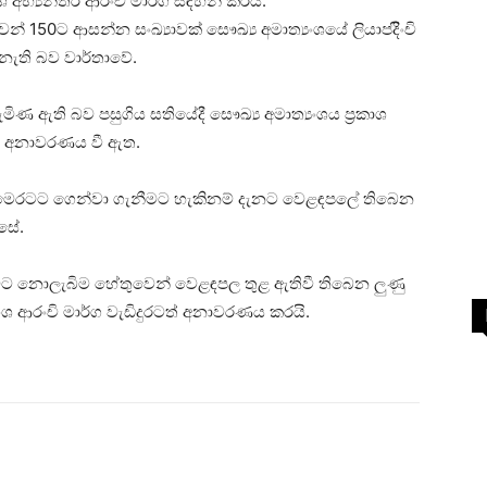
ශ අභ්‍යන්තර ආරංචි මාර්ග සඳහන් කරයි.
50ට ආසන්න සංඛ්‍යාවක් සෞඛ්‍ය අමාත්‍යංශයේ ලියාපදිිංචි
 නැති බව වාර්තාවේ.
මිණ ඇති බව පසුගිය සතියේදී සෞඛ්‍ය අමාත්‍යංශය ප්‍රකාශ
 අනාවරණය වී ඇත.
ක් මෙරටට ගෙන්වා ගැනීමට හැකිනම් දැනට වෙළඳපලේ තිබෙන
සේ.
ටට නොලැබිම හේතුවෙන් වෙළඳපල තුළ ඇතිවී තිබෙන ලුණු
යංශ ආරංචි මාර්ග වැඩිදුරටත් අනාවරණය කරයි.