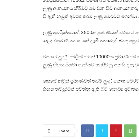
මෙට්‍රික්ටොන් 1000ක් පමණ බව සෞඛ්‍ය අමාත්‍යං
ලුණු ආනයනය කිරීමට මේ වන විට ආනයනකරුවන් 1
වී ඇති නමුත් අවශ්‍ය තරම් ලුණු මෙරටට ගෙන්වා
ලුණු මෙට්‍රික්ටොන් 3500ක ප්‍රමාණයක් වරායට පැ
කළද එපමණ තොගයක් ලැබී නොමැති බවද පසුව
මසකට ලුණු මෙට්‍රික්ටොන් 10000ක ප්‍රමාණය
ලුණු හිඟය පියවා ගැනීමට හැකිවනු අතැයි ද පැව
කෙසේ නමුත් ප්‍රමාණවත් තරම් ලුණු තොග මෙර
හිඟය තවදුරටත් පවතිනු ඇති බව සෞඛ්‍ය අමාත්‍
Share