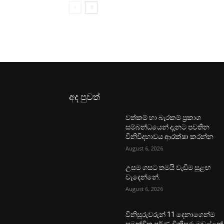
අද පුවත්
වත්කම් හා බැරකම් ප්‍රකාශ
සම්බන්ධයෙන් දැනට පවතින
විනිවිදභාවය ආරක්ෂා කරන්න
August 6, 2026
උසම ගසට තමයි වැඩිම සුළඟ
වැදෙන්නේ.
August 6, 2026
විනිසුරුවරුන් 11 දෙනාගෙන්ම