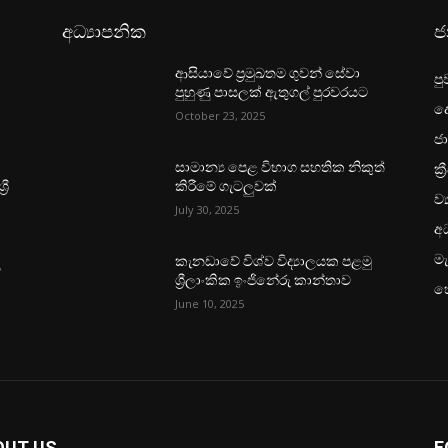
අධ්‍යාපනික
ජ
ආසියාවේ ප්‍රමුඛතම ගුවන් සේවා
පු
පුහුණු පාසලක් ඇතුගල් පුරවරයට
ද
October 23, 2025
ජා
ක්‍
සාමාන්‍ය පෙළ විභාග සහතික නිකුත්
රී
කිරීමේ ගැටලුවක්
ව්
July 30, 2025
අධ
මැ
කැනඩාවේ විශ්ව විද්‍යාලයක පළමු
ය
ශ්‍රීලාංකික ඉංජිනේරු කාන්තාව
හ
June 10, 2025
OUT US
F