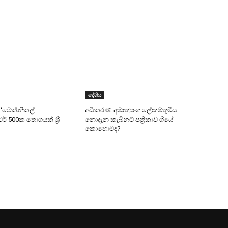
දේශීය
 ‘ටෙක්නිකල්
අධිකරණ අමාත්‍යාංශ ලේකම්තුමිය
ර් 500ක තොගයක් ශ්‍රී
නොදැන කැබිනට් පත්‍රිකාව ගියේ
කොහොමද?