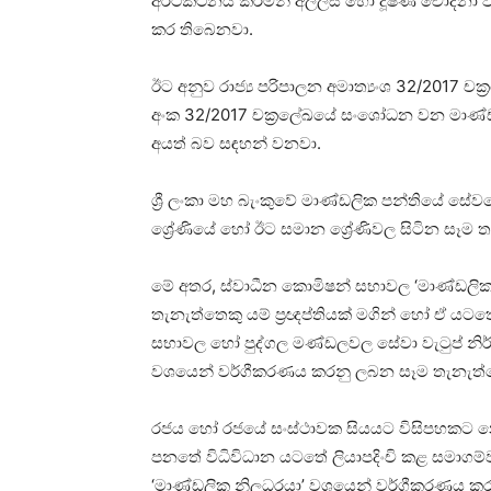
අර්ථකථනය කරමින් අල්ලස් හෝ දූෂණ චෝදනා විම
කර තිබෙනවා.
ඊට අනුව රාජ්‍ය පරිපාලන අමාත්‍යංශ 32/2017 ච
අංක 32/2017 චක්‍රලේඛයේ සංශෝධන වන මාණ්ඩ
අයත් බව සඳහන් වනවා.
ශ්‍රී ලංකා මහ බැංකුවේ මාණ්ඩලික පන්තියේ සේව
ශ්‍රේණියේ හෝ ඊට සමාන ශ්‍රේණිවල සිටින සෑම
මේ අතර, ස්වාධීන කොමිෂන් සභාවල ‘මාණ්ඩ
තැනැත්තෙකු යම් ප්‍රඥප්තියක් මගින් හෝ ඒ ය
සභාවල හෝ පුද්ගල මණ්ඩලවල සේවා වැටුප් නිර්ණ
වශයෙන් වර්ගීකරණය කරනු ලබන සෑම තැනැත්ත
රජය හෝ රජයේ සංස්ථාවක සියයට විසිපහකට නො
පනතේ විධිවිධාන යටතේ ලියාපදිංචි කළ සමාගම්වල
‘මාණ්ඩලික නිලධරයා’ වශයෙන් වර්ගීකරණය කර