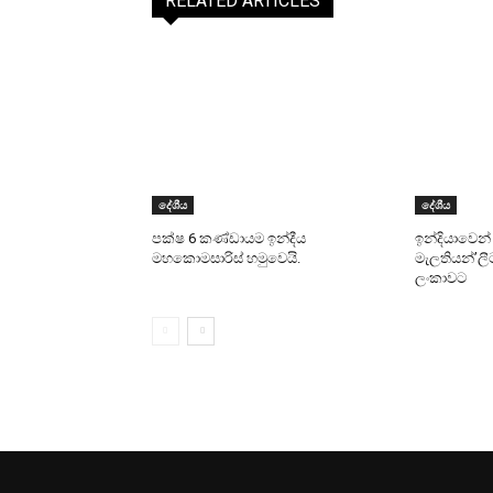
RELATED ARTICLES
දේශීය
දේශීය
පක්ෂ 6 කණ්ඩායම ඉන්දීය
ඉන්දියාවෙන්
මහකොමසාරිස් හමුවෙයි.
මැලතියන්’ලීට
ලංකාවට