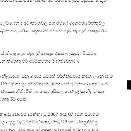
ර්ශන කොම්ෂන් සභාව අති විශේෂ ගැසට් පත්‍රයක් නිකුත්
ක්‍රලේඛයෙන් ද අමාත්‍යංශවල සහ රජයේ දෙපාර්තමේන්තුවල
ලික නිලධාරියා යනුවෙන් සඳහන් සෑම තැනැත්තෙකුම ඊට
යේ නියුතු සෑම තැනැත්තෙකුම රාජ්‍ය බැංකුවල විධායක
 තැනැත්තෙකු එම අර්ථකථනයේ දැක්වෙනවා.
ලික නිලධරයා’ යන ගණය යටතේ වර්ගීකරණය කරනු ලබන සෑම
ටතේ පිහිටුවන ලද ස්වාධීන නියාමන හෝ අධික්ෂණ කොමිෂන්
ායක, නීති, රීති හා රෙගුලාසිවල ‘මාණ්ඩලික නිලධරයා’
ෙකු ඊට අයත්.
අඩු කොටස් දරන්නා වූ 2007 අංක 07 දරන සමාගම්
 අදාළ වැටුප් නිර්ණායක, නීති, රීති හා රෙගුලාසිවල
නු ලබන සැම තැනැත්තෙකු ඉන් අදහස් කරන බව අංක