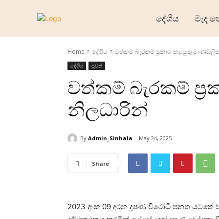
දේශීය
මැද ප
Home
දේශීය
වත්කම් බැරකම් ප්‍රකාශ කළයුතු මාණ්ඩලික
දේශීය
පුවත්
වත්කම් බැරකම් ප්‍
නිලධාරින්
By
Admin_Sinhala
May 24, 2025
Share
2023 අංක 09 දරන දූෂණ විරෝධී පනත යටතේ වත්