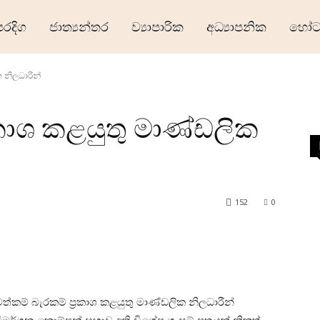
ෙරදිග
ජාත්‍යන්තර
ව්‍යාපාරික
අධ්‍යාපනික
හෝටල
 නිලධාරින්
රකාශ කළයුතු මාණ්ඩලික
152
0
කම් බැරකම් ප්‍රකාශ කළයුතු මාණ්ඩලික නිලධාරීන්