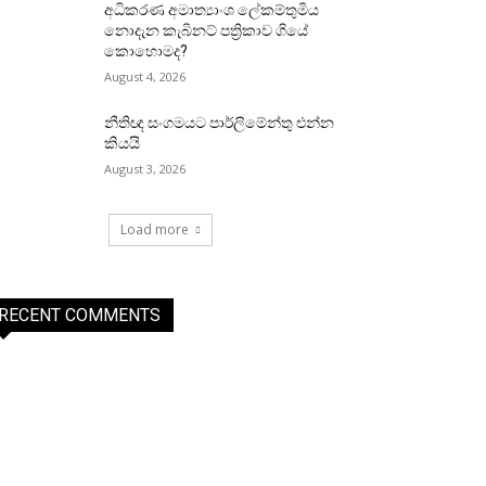
අධිකරණ අමාත්‍යාංශ ලේකම්තුමිය
නොදැන කැබිනට් පත්‍රිකාව ගියේ
කොහොමද?
August 4, 2026
නීතිඥ සංගමයට පාර්ලිමේන්තු එන්න
කියයි
August 3, 2026
Load more
RECENT COMMENTS