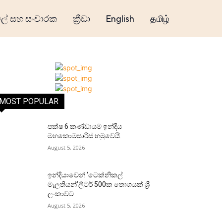
් සහ සංචාරක
ක්‍රීඩා
English
தமிழ்
MOST POPULAR
පක්ෂ 6 කණ්ඩායම ඉන්දීය
මහකොමසාරිස් හමුවෙයි.
August 5, 2026
ඉන්දියාවෙන් ‘ටෙක්නිකල්
මැලතියන්’ලීටර් 500ක තොගයක් ශ්‍රී
ලංකාවට
August 5, 2026