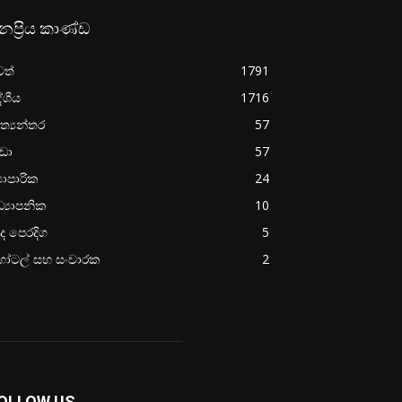
නප්‍රිය කාණ්ඩ
වත්
1791
ේශීය
1716
ත්‍යන්තර
57
රීඩා
57
‍යාපාරික
24
්‍යාපනික
10
ද පෙරදිග
5
ෝටල් සහ සංචාරක
2
OLLOW US