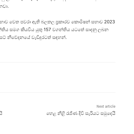
නවා.
භාව වෙත පවරා ඇති බලතල ප්‍රකාරව කොමිෂන් සභාව 2023
්තිය සමග කියවිය යුතු 157 වගන්තිය යටතේ සාදනු ලබන
ැසට් නිවේදනයේ වැඩිදුරටත් සඳහන්.
Next article
යි
හෙළ නිළි රැජිණ දිවි සැරියට සමුදෙයි