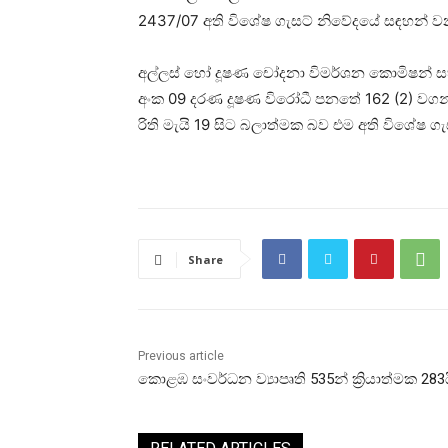
2437/07 අති විශේෂ ගැසට් නිවේදයේ සඳහන් ව
අල්ලස් හෝ දූෂණ චෝදනා විමර්ශන කොමිෂන් ස
අංක 09 දරණ දූෂණ විරෝධී පනතේ 162 (2) වගන
රිති මැයි 19 සිට බලාත්මක බව එම අති විශේෂ ග
Share
Previous article
කොළඹ සංවර්ධන ව්‍යාපෘති 535න් ක්‍රියාත්මක 283