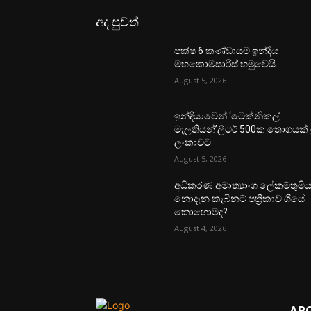
අද පුවත්
පක්ෂ 6 කණ්ඩායම ඉන්දීය
මහකොමසාරිස් හමුවෙයි.
August 5, 2026
ඉන්දියාවෙන් ‘ටෙක්නිකල්
මැලතියන්’ලීටර් 500ක තොගයක් ශ්‍
ලංකාවට
August 5, 2026
අධිකරණ අමාත්‍යාංශ ලේකම්තුමි
නොදැන කැබිනට් පත්‍රිකාව ගියේ
කොහොමද?
August 4, 2026
AB