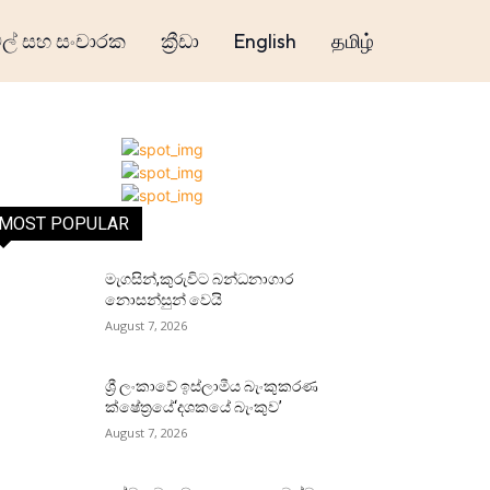
් සහ සංචාරක
ක්‍රීඩා
English
தமிழ்
MOST POPULAR
මැගසින්,කුරුවිට බන්ධනාගාර
නොසන්සුන් වෙයි
August 7, 2026
ශ්‍රී ලංකාවේ ඉස්ලාමීය බැංකුකරණ
ක්ෂේත්‍රයේ‘දශකයේ බැංකුව’
August 7, 2026