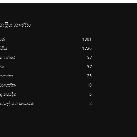
නප්‍රිය කාණ්ඩ
වත්
1801
ේශීය
1726
ත්‍යන්තර
57
රීඩා
57
‍යාපාරික
25
්‍යාපනික
10
ද පෙරදිග
5
ෝටල් සහ සංචාරක
2