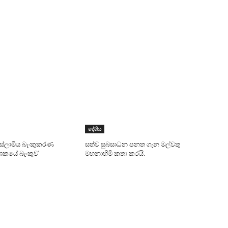
දේශීය
 ඉස්ලාමීය බැංකුකරණ
සත්ව සුබසාධන පනත ගැන මල්වතු
දශකයේ බැංකුව’
මහනාහිමි කතා කරයි.