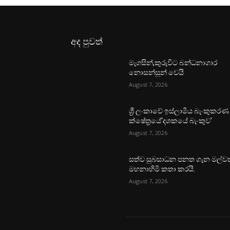
අද පුවත්
මැගසින්,කුරුවිට බන්ධනාගාර
නොසන්සුන් වෙයි
August 7, 2026
ශ්‍රී ලංකාවේ ඉස්ලාමීය බැංකුකරණ
ක්ෂේත්‍රයේ‘දශකයේ බැංකුව’
August 7, 2026
සත්ව සුබසාධන පනත ගැන මල්වත
මහනාහිමි කතා කරයි.
August 7, 2026