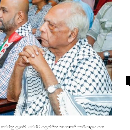
ින සමරනු ලැබේ. මෙරට පලස්තීන තානාපති කාර්යාලය සහ