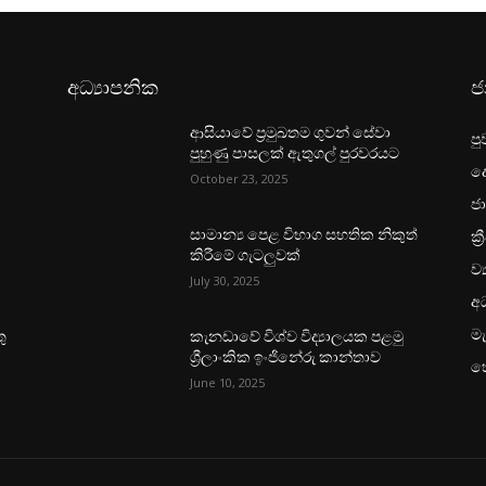
අධ්‍යාපනික
ජ
ආසියාවේ ප්‍රමුඛතම ගුවන් සේවා
පු
පුහුණු පාසලක් ඇතුගල් පුරවරයට
ද
October 23, 2025
ජා
ක්‍
සාමාන්‍ය පෙළ විභාග සහතික නිකුත්
කිරීමේ ගැටලුවක්
ව්
July 30, 2025
අධ
මැ
ු
කැනඩාවේ විශ්ව විද්‍යාලයක පළමු
ශ්‍රීලාංකික ඉංජිනේරු කාන්තාව
හ
June 10, 2025