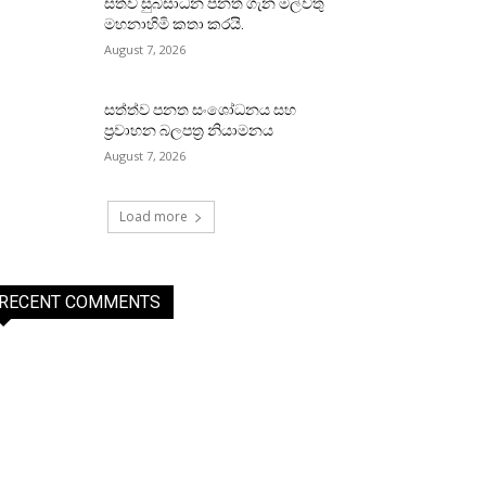
සත්ව සුබසාධන පනත ගැන මල්වතු
මහනාහිමි කතා කරයි.
August 7, 2026
සත්ත්ව පනත සංශෝධනය සහ
ප්‍රවාහන බලපත්‍ර නියාමනය
August 7, 2026
Load more
RECENT COMMENTS