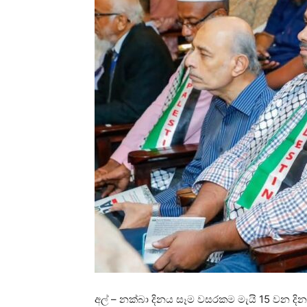
අල් – නක්බා දිනය සෑම වසරකම මැයි 15 වන ද