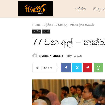
දේශීය
මැද ප
Home
දේශීය
77 වන අල් - නක්බා දිනය සැමරේ.
දේශීය
පුවත්
77 වන අල් – නක්බ
By
Admin_Sinhala
May 17, 2025
Share