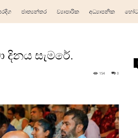
ෙරදිග
ජාත්‍යන්තර
ව්‍යාපාරික
අධ්‍යාපනික
හෝටල
ා දිනය සැමරේ.
154
0