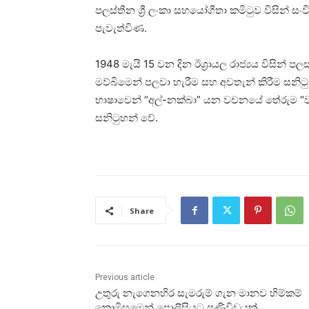
පලස්තීන ශ්‍රී ලංකා සහයෝගීතා කමිටුව විසින්
පැවැත්විණ.
1948 මැයි 15 වන දින ඊශ්‍රායල රාජ්‍යය විසින්
මව්බිමෙන් පලවා හැරීම සහ අවතැන් කිරීම සනි
භාෂාවෙන් “අල්-නක්බා” යන වචනයේ තේරුම “ව
සනිටුහන් වේ.
Share
Previous article
උතුරු නැගෙනහිර සැමරුම් ගැන මානව හිම්කම්
කොමිසමෙන් පොලීසියට පණිවිඩයක්