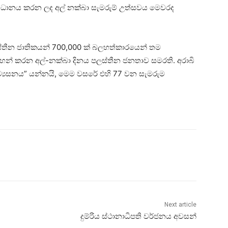
 සංවිධානය කරන ලද අල් නක්බා සැමරුම් උත්සවය මෙවරද
 පලස්තීන ජාතිකයන් 700,000 ක් බලහත්කාරයෙන් තම
ටුහන් කරන අල්-නක්බා දිනය පලස්තීන ජනතාව සමරති. අරාබි
්‍යසනය” යන්නයි, මෙම වසරේ එහි 77 වන සැමරුම
Next article
දුම්රිය ස්ථානාධිපති වර්ජනය අවසන්