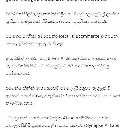
චරිත් එන් සිල්වා, ග්‍රාහකයින් මිලියන 10 පසුකළ පළමු ශ්‍රී ලාංකික
යූ ටියුබ් නාලිකාවේ හිමිකරුවා බවටද පසුගියද‍ා පත් වුණා.
මේ අතර යානිකා අමරසේකර Retail & Ecommerce අංශයෙන්
මෙම ලැයිස්තුවට ඇතුළත් වී ඇත.
ඇය විසින් ආරම්භ කළ Silver Aisle යනු විවාහ උත්සව සඳහා
තෑගි වෙන්කිරීමට මෙරට පළමුමෙන්ම ආරම්භ කළ ඩිජිටල්
වේදිකාව වේ.
එමෙන්ම නිකින් මාතරආරච්චි මෙම ලැයිස්තුවට ඇතුළත් වී
ඇත්තේ සමාජ මාධ්‍ය, අලෙවිකරණ සහ සන්නාම ප්‍රවර්ධනය යන
කාණ්ඩයෙන්ය.
වෙළෙඳනාම සහ ව්‍යාපාර සඳහා AI tools නිර්මාණය කරන
කොළඹ පිහිටි ප්‍රමුඛ පෙළේ ආයතනයක් වන Synapse AI Labs