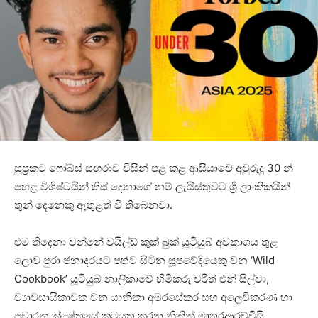
සුප්‍රකට ෆෝබ්ස් සඟරාව විසින් පළ කළ ආසියාවේ අවුරුදු 30 න්
පහළ විශිෂ්ටයින් තිස් දෙනාගේ නම් ලැයිස්තුවට ශ්‍රී ලාංකිකයින්
තුන් දෙනෙකු ඇතුළත් වී තිබෙනවා.
එම තිදෙනා වන්නේ වයිල්ඩ් කුක් බුක් යූටියුබ් අවකාශය තුළ
ලොව පුරා ජනාදරයට පත්ව සිටින සූපවේදියෙකු වන ‘Wild
Cookbook’ යූටියුබ් නාලිකාවේ හිමිකරු චරිත් එන් සිල්වා,
ව්‍යාවසායිකාවක වන යානිකා අමරසේකර සහ අලෙවිකරණ හා
ප්‍රචාරන ක්ෂේත්‍රයේ කටයුතු කරන නිකින් මාතරආරච්චියි.