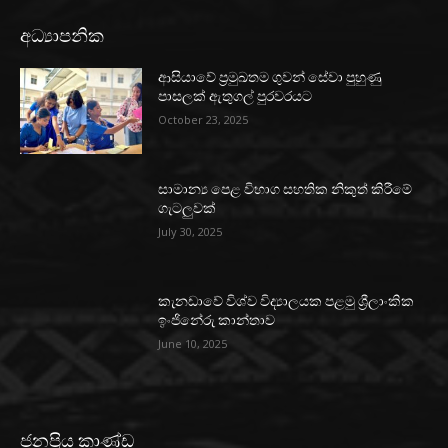
අධ්‍යාපනික
ආසියාවේ ප්‍රමුඛතම ගුවන් සේවා පුහුණු
පාසලක් ඇතුගල් පුරවරයට
October 23, 2025
සාමාන්‍ය පෙළ විභාග සහතික නිකුත් කිරීමේ
ගැටලුවක්
July 30, 2025
කැනඩාවේ විශ්ව විද්‍යාලයක පළමු ශ්‍රීලාංකික
ඉංජිනේරු කාන්තාව
June 10, 2025
ජනප්‍රිය කාණ්ඩ