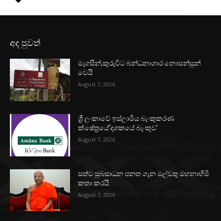
අද පුවත්
මැගසින්,කුරුවිට බන්ධනාගාර නොසන්සුන්
වෙයි
August 7, 2026
ශ්‍රී ලංකාවේ ඉස්ලාමීය බැංකුකරණ
ක්ෂේත්‍රයේ‘දශකයේ බැංකුව’
August 7, 2026
සත්ව සුබසාධන පනත ගැන මල්වතු මහනාහිමි
කතා කරයි.
August 7, 2026