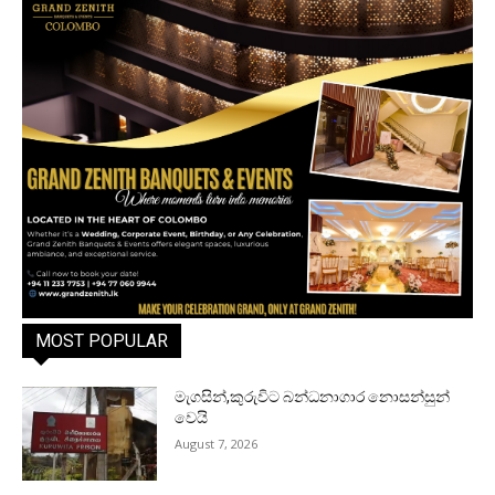
MOST POPULAR
මැගසින්,කුරුවිට බන්ධනාගාර නොසන්සුන්
වෙයි
August 7, 2026