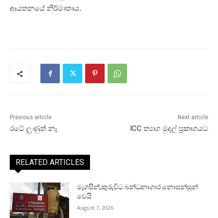
ආයතනයේ නිර්මාතෘය.
Previous article
Next article
රටේ ලුණුත් නෑ
ICC ත්‍යාග මුදල් ප්‍රකාශයට
RELATED ARTICLES
මැගසින්,කුරුවිට බන්ධනාගාර නොසන්සුන්
වෙයි
August 7, 2026