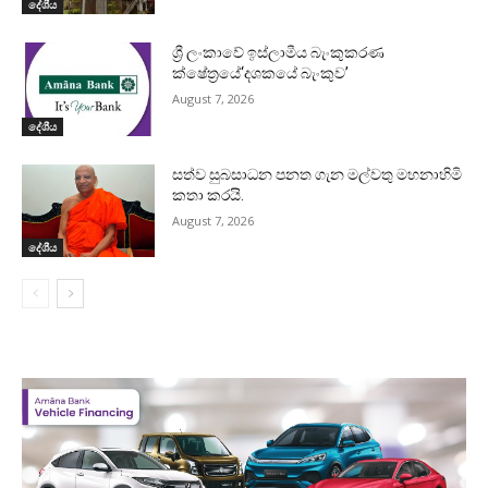
දේශීය
ශ්‍රී ලංකාවේ ඉස්ලාමීය බැංකුකරණ
ක්ෂේත්‍රයේ‘දශකයේ බැංකුව’
August 7, 2026
දේශීය
සත්ව සුබසාධන පනත ගැන මල්වතු මහනාහිමි
කතා කරයි.
August 7, 2026
දේශීය