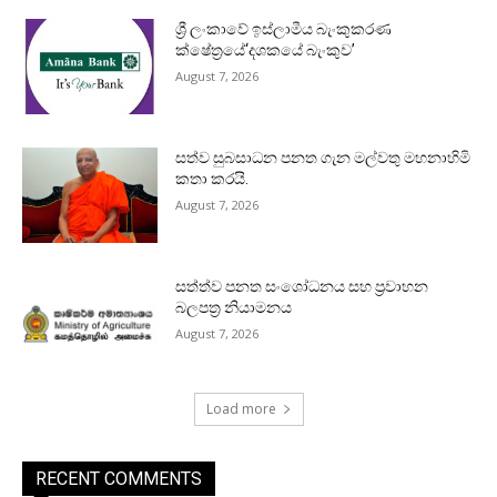
ශ්‍රී ලංකාවේ ඉස්ලාමීය බැංකුකරණ
ක්ෂේත්‍රයේ‘දශකයේ බැංකුව’
August 7, 2026
සත්ව සුබසාධන පනත ගැන මල්වතු මහනාහිමි
කතා කරයි.
August 7, 2026
සත්ත්ව පනත සංශෝධනය සහ ප්‍රවාහන
බලපත්‍ර නියාමනය
August 7, 2026
Load more
RECENT COMMENTS