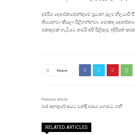
දුම්රිය දෙපාර්තමේන්තුවේ ප්‍රධාන මූල්‍ය නිලධාරි 
තියෙනවා කියලා පිළිගන්නවා. මොකද දෙපාර්තම
එකතුවක් හැටියට තමයි අපි පිළිතුරු ඉදිරිපත් 
Share
Previous article
බස් අනතුරේ අයට වන්දි.බසය ගොඩට ගනී
RELATED ARTICLES