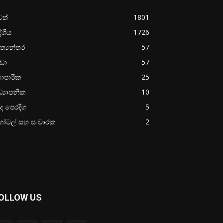
වත්
1801
ේශීය
1726
ත්‍යන්තර
57
රීඩා
57
‍යාපාරික
25
්‍යාපනික
10
ද පෙරදිග
5
ෝටල් සහ සංචාරක
2
OLLOW US