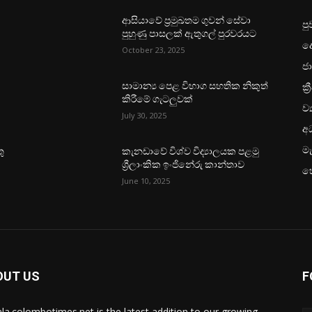
ආසියාවේ ප්‍රමුඛතම ගුවන් සේවා
පු
පුහුණු පාසලක් ඇතුගල් පුරවරයට
ද
October 23, 2025
ජා
ක්‍
සාමාන්‍ය පෙළ විභාග සහතික නිකුත්
කිරීමේ ගැටලුවක්
ව්
July 30, 2025
අධ
මැ
ු
කැනඩාවේ විශ්ව විද්‍යාලයක පළමු
ශ්‍රීලාංකික ඉංජිනේරු කාන්තාව
හ
June 10, 2025
OUT US
F
ala.colombotimes.net is the latest addition to our growing