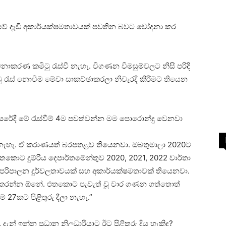
න්තුවේ දැඩි අකාර්යක්ෂමතාවයක් පවතින බවට චෝදනා කර
කරණ කමිටු රැස්වී නැහැ. විගණන විමසුම්වලට නිසි පරිදි
ු රැස් නොවීම මේවා සාකච්ඡාකරලා නිවැරදි කිරීමට තියෙන
මේ වසරේදී මේ රැස්වීම් 4ම පවත්වන්න මම පොරොන්දු වෙනවා
ත් නැහැ. ඒ කරාණයත් බරපතළව තියෙනවා. ඔබතුමාලා 2020ට
 එතකොට දුම්රිය දෙපාර්තමේන්තුව 2020, 2021, 2022 වාර්තා
රිපාලන දුර්වලතාවයක් සහ අකාර්යක්ෂමතාවක් තියෙනවා.
් ඉටුකරන්න ඕනේ. එතකොට පැවැත් වූ වාර ගණන ගත්තොත්
 27කට පිළිතුරු දීලා නැහැ.”
ැන් ඉන්න ප්‍රධාන නිලධාරියාට ඊට පිළිතුරු දිය හැකිද?