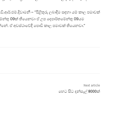
පී.ඩී.ආර්.එම්.දිවාමනී – “පිළිතුරු ලබාදීම සඳහා යම් කාල පමාවක්
ේන්තු 09ක් තියෙනවා ඒ උප දෙපාර්තමේන්තු 09යම
කරන්නේ. ඒ අවස්ථාවේදී පොඩි කාල පමාවක් තියෙනවා.”
Next article
හෙට සිට දන්සැල් 8000ක්