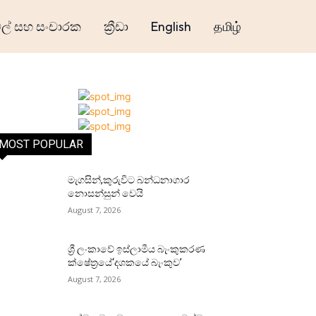
් සහ සංචාරක
ක්‍රීඩා
English
தமிழ்
MOST POPULAR
මැගසින්,කුරුවිට බන්ධනාගාර
නොසන්සුන් වෙයි
August 7, 2026
ශ්‍රී ලංකාවේ ඉස්ලාමීය බැංකුකරණ
ක්ෂේත්‍රයේ‘දශකයේ බැංකුව’
August 7, 2026