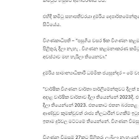
කමිටුව හමුවේ අනාවරණය විය.
එහිදී කමිටු සභාපතිවරයා දුම්රිය දෙපාර්තමේ
සිටියේය.
විගණකාධිපති – “පසුගිය වසර 5ක විගණන කළමනා
පිළිතුරු දීලා නැහැ . විගණන කළමනාකරණ කමිට
අවස්ථාව මඟ හැරිලා තියෙනවා.”
දුම්රිය සාමාන්‍යාධිකාරී ධම්මික ජයසුන්දර – 
“වාර්ෂික විගණන වාර්තා පාර්ලිමේන්තුවට දීල
අදාළ වාර්ෂික වාර්තාව දීලා තියෙන්නේ 2023දී.
දීලා තියෙන්නේ 2023. එතකොට එතන බරපතළ ප
ආණ්ඩුව කුමක්වුවත් රාජ්‍ය නිලධාරීන් වගකීම
ඉතාම දුර්වල මට්ටමේ තියෙන්නේ. විගණන විමසුම්
විගණන විමසුම් 27කට පිළිතුරු ලැබිලා නැහැනේ. ද