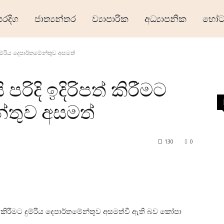
ෙරදිග
ජාත්‍යන්තර
ව්‍යාපාරික
අධ්‍යාපනික
හෝටල
 දුම්රිය දෙපාර්තමේන්තුව අසමත්
පරිදි ඉදිරිපත් කිරීමට
න්තුව අසමත්
130
0
් කිරීමට දුම්රිය දෙපාර්තමේන්තුව අසමත්වී ඇති බව කෝපා