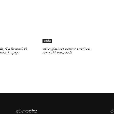
දේශීය
 ඉස්ලාමීය බැංකුකරණ
සත්ව සුබසාධන පනත ගැන මල්වතු
දශකයේ බැංකුව’
මහනාහිමි කතා කරයි.
අධ්‍යාපනික
ජ