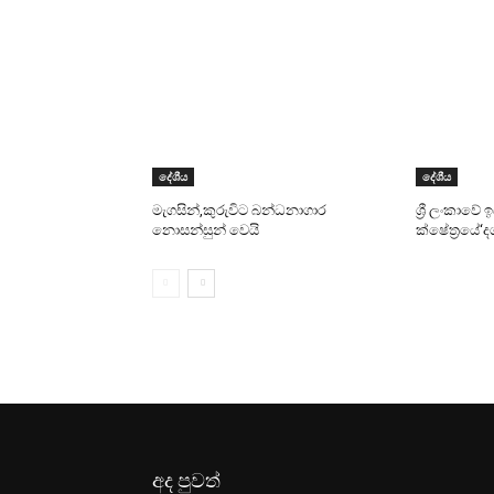
දේශීය
දේශීය
මැගසින්,කුරුවිට බන්ධනාගාර
ශ්‍රී ලංකාවේ
නොසන්සුන් වෙයි
ක්ෂේත්‍රයේ‘
අද පුවත්