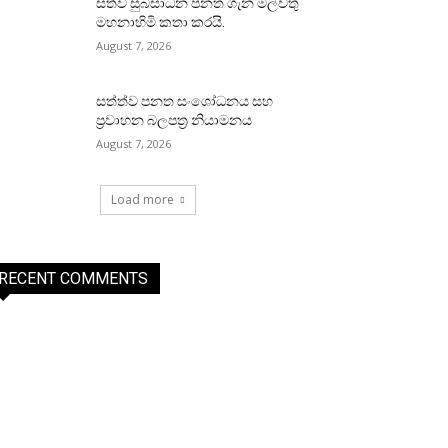
සත්ව සුබසාධන පනත ගැන මල්වතු
මහනාහිමි කතා කරයි.
August 7, 2026
සත්ත්ව පනත සංශෝධනය සහ
ප්‍රවාහන බලපත්‍ර නියාමනය
August 7, 2026
Load more
RECENT COMMENTS