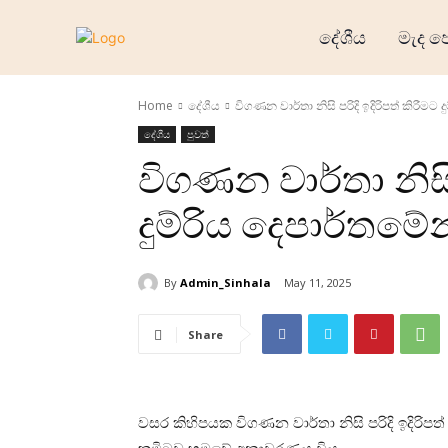
දේශීය
මැද ප
Home
දේශීය
විගණන වාර්තා නිසි පරිදි ඉදිරිපත් කිරීමට
දේශීය
පුවත්
විගණන වාර්තා නිසි 
දුම්රිය දෙපාර්තමේ
By
Admin_Sinhala
May 11, 2025
Share
වසර කිහිපයක විගණන වාර්තා නිසි පරිදි ඉදිරිපත