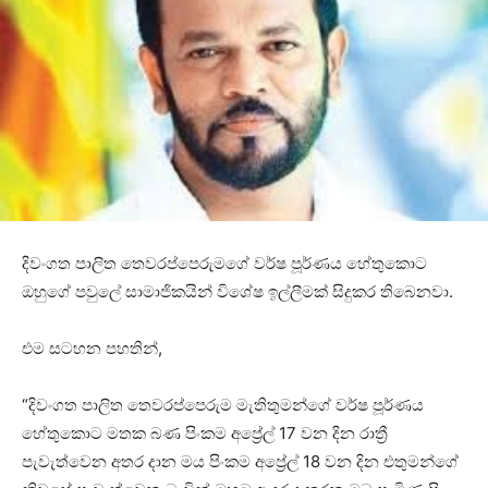
දිවංගත පාලිත තෙවරප්පෙරුමගේ වර්ෂ පූර්ණය හේතුකොට
ඔහුගේ පවුලේ සාමාජිකයින් විශේෂ ඉල්ලීමක් සිදුකර තිබෙනවා.
එම සටහන පහතින්,
“දිවංගත පාලිත තෙවරප්පෙරුම මැතිතුමන්ගේ වර්ෂ පූර්ණය
හේතුකොට මතක බණ පිංකම අප්‍රේල් 17 වන දින රාත්‍රී
පැවැත්වෙන අතර දාන මය පිංකම අප්‍රේල් 18 වන දින එතුමන්ගේ