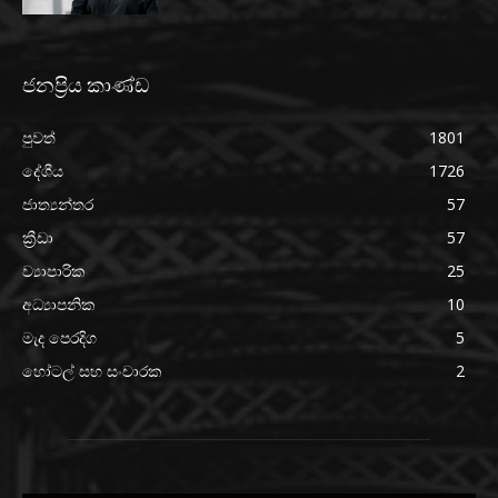
ජනප්‍රිය කාණ්ඩ
පුවත්
1801
දේශීය
1726
ජාත්‍යන්තර
57
ක්‍රීඩා
57
ව්‍යාපාරික
25
අධ්‍යාපනික
10
මැද පෙරදිග
5
හෝටල් සහ සංචාරක
2