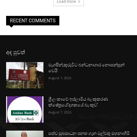
Load more
RECENT COMMENTS
අද පුවත්
මැගසින්,කුරුවිට බන්ධනාගාර නොසන්සුන්
වෙයි
August 7, 2026
ශ්‍රී ලංකාවේ ඉස්ලාමීය බැංකුකරණ
ක්ෂේත්‍රයේ‘දශකයේ බැංකුව’
August 7, 2026
සත්ව සුබසාධන පනත ගැන මල්වතු මහනාහිමි