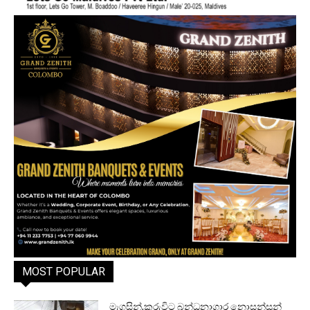
MOST POPULAR
මැගසින්,කුරුවිට බන්ධනාගාර නොසන්සුන්