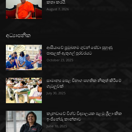
කතා කරයි.
August 7, 2026
අධ්‍යාපනික
ආසියාවේ ප්‍රමුඛතම ගුවන් සේවා පුහුණු
පාසලක් ඇතුගල් පුරවරයට
October 23, 2025
සාමාන්‍ය පෙළ විභාග සහතික නිකුත් කිරීමේ
ගැටලුවක්
July 30, 2025
කැනඩාවේ විශ්ව විද්‍යාලයක පළමු ශ්‍රීලාංකික
ඉංජිනේරු කාන්තාව
June 10, 2025