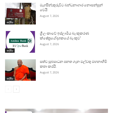
මැගසින්,කුරුවිට බන්ධනාගාර නොසන්සුන්
වෙයි
August 7, 2026
දේශීය
ශ්‍රී ලංකාවේ ඉස්ලාමීය බැංකුකරණ
ක්ෂේත්‍රයේ‘දශකයේ බැංකුව’
August 7, 2026
දේශීය
සත්ව සුබසාධන පනත ගැන මල්වතු මහනාහිමි
කතා කරයි.
August 7, 2026
දේශීය