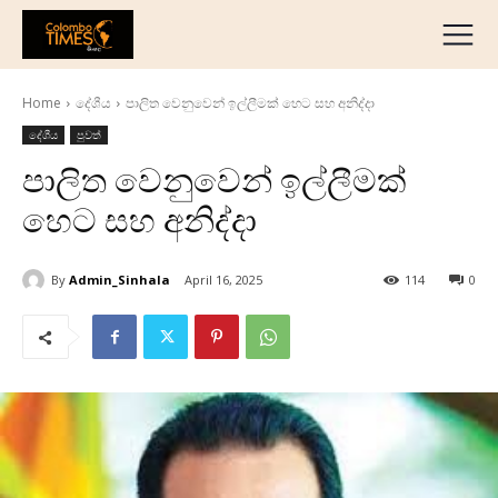
දේශීය
මැද පෙරදිග
Home
දේශීය
පාලිත වෙනුවෙන් ඉල්ලීමක් හෙට සහ අනිද්දා
ජාත්‍යන්තර
දේශීය
පුවත්
ව්‍යාපාරික
පාලිත වෙනුවෙන් ඉල්ලීමක්
අධ්‍යාපනික
හෙට සහ අනිද්දා
හෝටල් සහ සංචාරක
ක්‍රීඩා
By
Admin_Sinhala
April 16, 2025
114
0
English
தமிழ்