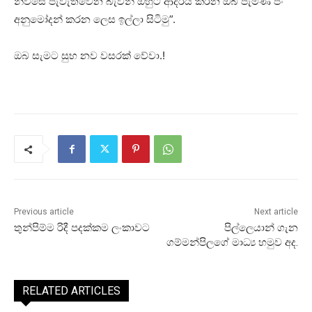
නිවසේ පැවැත්වෙන බැවින් ඔහුට ආදරය කරන ඔබ පැමිණ පිං
අනුමෝදන් කරන ලෙස ඉල්ලා සිටිමු”.
ඔබ සැමට සුභ නව වසරක් වේවා.!
Previous article
Next article
තුන්පිම්ම රිදී පදක්කම ලංකාවට
පිල්ලෙයාන් ගැන
ගම්මන්පිලගේ මාධ්‍ය හමුව අද.
RELATED ARTICLES