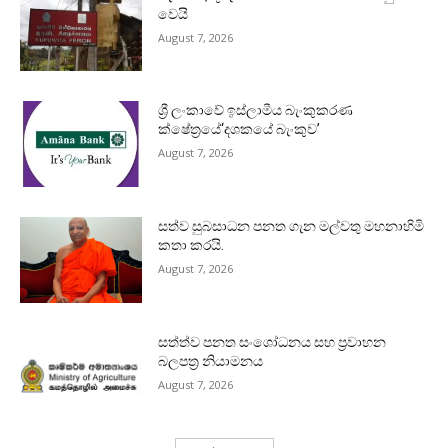
වෙයි
August 7, 2026
ශ්‍රී ලංකාවේ ඉස්ලාමීය බැංකුකරණ
ක්ෂේත්‍රයේ‘දශකයේ බැංකුව’
August 7, 2026
සත්ව සුබසාධන පනත ගැන මල්වතු මහනාහිමි
කතා කරයි.
August 7, 2026
සත්ත්ව පනත සංශෝධනය සහ ප්‍රවාහන
බලපත්‍ර නියාමනය
August 7, 2026