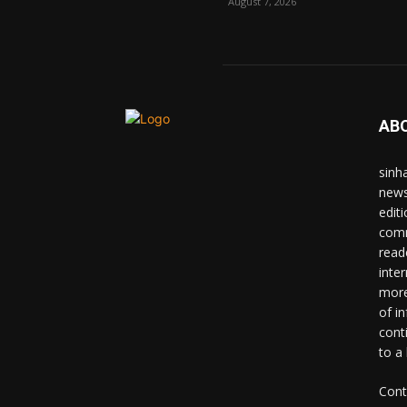
August 7, 2026
AB
sinh
news
edit
comm
read
inter
more
of i
cont
to a
Cont