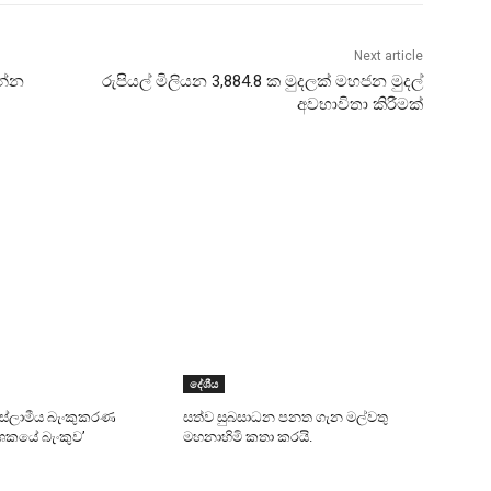
Next article
න්න
රුපියල් මිලියන 3,884.8 ක මුදලක් මහජන මුදල්
අවභාවිතා කිරීමක්
දේශීය
 ඉස්ලාමීය බැංකුකරණ
සත්ව සුබසාධන පනත ගැන මල්වතු
දශකයේ බැංකුව’
මහනාහිමි කතා කරයි.