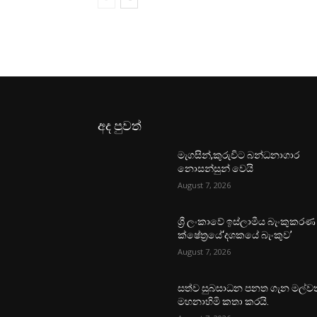
අද පුවත්
මැගසින්,කුරුවිට බන්ධනාගාර
නොසන්සුන් වෙයි
August 7, 2026
ශ්‍රී ලංකාවේ ඉස්ලාමීය බැංකුකරණ
ක්ෂේත්‍රයේ‘දශකයේ බැංකුව’
August 7, 2026
සත්ව සුබසාධන පනත ගැන මල්වත
මහනාහිමි කතා කරයි.