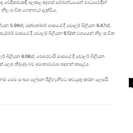
බඳ වේදිකාවකදී පලකළ අදහස් සම්බන්ධයෙන් මාධ්‍යවේදීන්
වේ නිල සංචිත ගෙනහැර දැක්වීය.
ියන 5.99ක්, ඔක්තෝබර් මාසයේ දී ඩොලර් බිලියන 6.47ක්,
සැම්බර් මාසයේ දී ඩොලර් බිලියන 6.12ක් වශයෙන් නිල සංචිත
ර් බිලියන 6.06ක්, පෙබරවාරි මාසයේ දී ඩොලර් බිලියන
1ක් ලෙස තිබුණු බව අමාත්‍යවරයා සඳහන් කළේය.
ත්නම් මෙම සංඛ්‍යා ලේඛන පිළිගැනීමට කටයුතු කරන ලෙසයි.