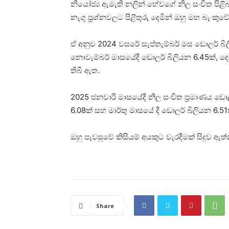
නියෝජ්‍ය ඇමැති නලින් හේවගේ නිල සංචිත පිළි
නැගු ප්‍රශ්නවලට පිළිතුරු දෙමින් ඔහු මහ බැංකු
ඒ අනුව 2024 වසරේ සැප්තැම්බර් මස ඩොලර් බිල
නොවැම්බර් මාසයේදී ඩොලර් බිලියන 6.45ක්, දෙ
තිබී ඇත.
2025 ජනවාරි මාසයේදී නිල සංචිත ප්‍රමාණය ඩොල
6.08ක් සහ මාර්තු මාසයේ දී ඩොලර් බිලියන 6.5
ඔහු පැවසුවේ කිසියම් අයකුට වැරදීමක් සිදුව ඇ
Share