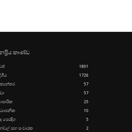
නප්‍රිය කාණ්ඩ
වත්
1801
ේශීය
1726
ත්‍යන්තර
57
රීඩා
57
‍යාපාරික
25
්‍යාපනික
10
ද පෙරදිග
5
ෝටල් සහ සංචාරක
2