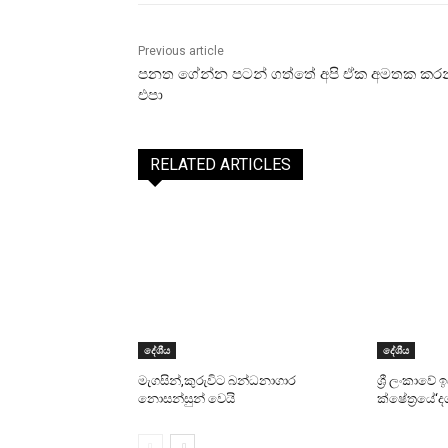
Previous article
පනත ගේන්න පටන් ගත්තේ අපි ඒක අමතක කර
එපා
RELATED ARTICLES
දේශීය
දේශීය
මැගසින්,කුරුවිට බන්ධනාගාර
ශ්‍රී ලංකාවේ
නොසන්සුන් වෙයි
ක්ෂේත්‍රයේ‘