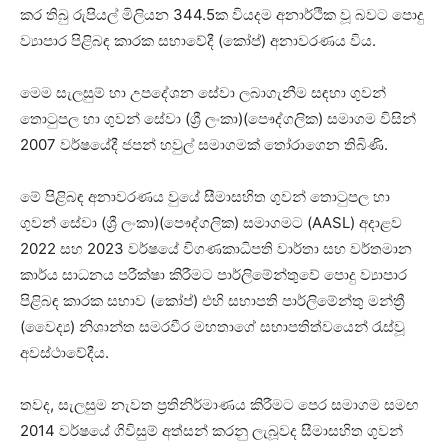
කර තිබු රුපියල් මිලියන 344.5ක වියදම අනාර්ථික වූ බවට පොදු
ව්‍යාපාර පිළිබඳ කාරක සභාවේදී (කෝප්) අනාවරණය විය.
මෙම සැලසුම් හා උපදේශන සේවා ලබාගැනීම සඳහා ගුවන්
තොටුපල හා ගුවන් සේවා (ශ්‍රී ලංකා)(පෞද්ගලික) සමාගම විසින්
2007 වර්ෂයේදී ජපන් හවුල් සමාගමක් තෝරාගෙන තිබිණි.
මේ පිළිබඳ අනාවරණය වුයේ සීමාසහිත ගුවන් තොටුපල හා
ගුවන් සේවා (ශ්‍රී ලංකා)(පෞද්ගලික) සමාගමට (AASL) අදාළව
2022 සහ 2023 වර්ෂයේ විගණකාධිපති වාර්තා සහ වර්තමාන
කාර්ය සාධනය පරීක්ෂා කිරීමට පාර්ලිමේන්තුවේ පොදු ව්‍යාපාර
පිළිබඳ කාරක සභාව (කෝප්) එහි සභාපති පාර්ලිමේන්තු මන්ත්‍රී
(වෛද්‍ය) නිශාන්ත සමරවීර මහතාගේ සභාපතිත්වයෙන් රැස්වූ
අවස්ථාවේදීය.
තවද, සැලසුම නැවත ප්‍රතිනිර්මාණය කිරීමට පෙර සමාගම සමඟ
2014 වර්ෂයේ ගිවිසුම් අත්සන් කරනු ලැබූවද සීමාසහිත ගුවන්