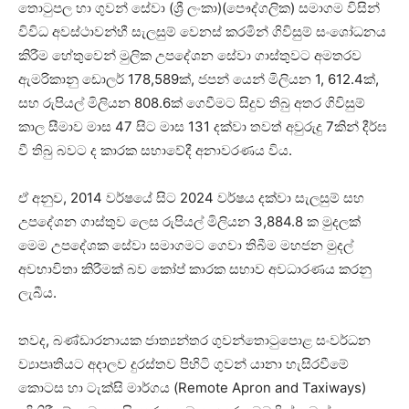
තොටුපල හා ගුවන් සේවා (ශ්‍රී ලංකා)(පෞද්ගලික) සමාගම විසින්
විවිධ අවස්ථාවන්හී සැලසුම් වෙනස් කරමින් ගිවිසුම් සංශෝධනය
කිරීම හේතුවෙන් මුලික උපදේශන සේවා ගාස්තුවට අමතරව
ඇමරිකානු ඩොලර් 178,589ක්, ජපන් යෙන් මිලියන 1, 612.4ක්,
සහ රුපියල් මිලියන 808.6ක් ගෙවීමට සිදුව තිබු අතර ගිවිසුම්
කාල සීමාව මාස 47 සිට මාස 131 දක්වා තවත් අවුරුදු 7කින් දීර්ඝ
වී තිබු බවට ද කාරක සභාවේදී අනාවරණය විය.
ඒ අනුව, 2014 වර්ෂයේ සිට 2024 වර්ෂය දක්වා සැලසුම් සහ
උපදේශන ගාස්තුව ලෙස රුපියල් මිලියන 3,884.8 ක මුදලක්
මෙම උපදේශක සේවා සමාගමට ගෙවා තිබීම මහජන මුදල්
අවභාවිතා කිරීමක් බව කෝප් කාරක සභාව අවධාරණය කරනු
ලැබීය.
තවද, බණ්ඩාරනායක ජාත්‍යන්තර ගුවන්තොටුපොළ සංවර්ධන
ව්‍යාපෘතියට අදාලව දුරස්තව පිහිටි ගුවන් යානා හැසිරවීමේ
කොටස හා ටැක්සි මාර්ගය (Remote Apron and Taxiways)