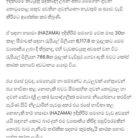
ඉදිකිරීමේ කටයුතු සිදුකරනු ලබන අතර මෙමගින් ගුවන්
තොටුපොළ සතුව පවතින ගුවන්යානා නැවතුම් සංඛ්‍යාව වැඩි
කිරීමට අපේක්ෂා කර තිබුණි.
ඒ සඳහා හසාමා (HAZAMA) ඉදිකිරීම් සමාගම වෙත මාස 30ක
කාල සීමාවක් සඳහා රුපියල් මිලියන 6,117.8 ක මුදලකට මෙම
ව්‍යාපෘතිය ලබා දී තිබුනද, එහි වැඩකටයුතු අවසන් වන විට
රුපියල් මිලියන 766.8ක මුදලක් වැඩිපුර ගෙවා ඇති බවට කෝප්
කාරක සභාවේ අවධානය යොමු විය.
එය එසේ වුවද, මෙහෙයුම් හා සම්බන්ධ ගැටලුවක් හේතුවෙන්
එය භාවිතා කළ නොහැකි බවට සීමාසහිත ගුවන් තොටුපල හා
ගුවන් සේවා (ශ්‍රී ලංකා) (පෞද්ගලික) සමාගම නියෝජනය කරමින්
පැමිණ සිටි නිලධාරීන් පැවසු අතර එය එසේ භාවිතා කල
නොහැකි නම් හසාමා (HAZAMA) ඉදිකිරීම් සමාගම වැඩ අවසන්
යයි සඳහන් කොට බාර දුන් එම ව්‍යාපෘතිය කිසිඳු පසුවිපරමකින්
තොරව බාර ගැනීමේ තාර්කික පදනම කුමක්දැයි කාරක සභාව
ප්‍රශ්න කරනු ලැබීය.