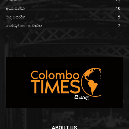
අධ්‍යාපනික
10
මැද පෙරදිග
5
හෝටල් සහ සංචාරක
2
ABOUT US