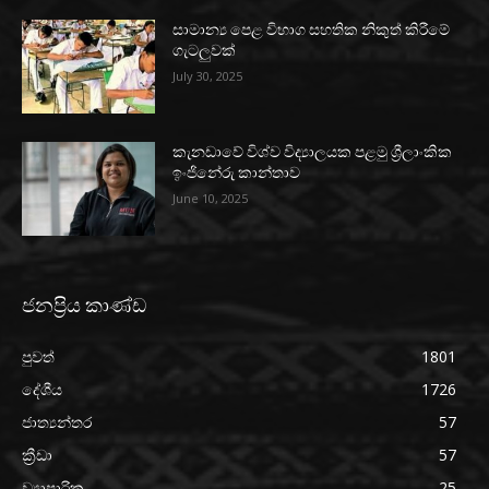
සාමාන්‍ය පෙළ විභාග සහතික නිකුත් කිරීමේ
ගැටලුවක්
July 30, 2025
කැනඩාවේ විශ්ව විද්‍යාලයක පළමු ශ්‍රීලාංකික
ඉංජිනේරු කාන්තාව
June 10, 2025
ජනප්‍රිය කාණ්ඩ
පුවත්
1801
දේශීය
1726
ජාත්‍යන්තර
57
ක්‍රීඩා
57
ව්‍යාපාරික
25