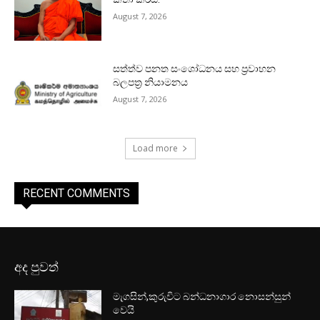
August 7, 2026
සත්ත්ව පනත සංශෝධනය සහ ප්‍රවාහන
බලපත්‍ර නියාමනය
August 7, 2026
Load more
RECENT COMMENTS
අද පුවත්
මැගසින්,කුරුවිට බන්ධනාගාර නොසන්සුන්
වෙයි