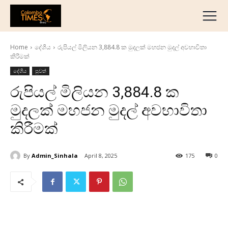
දේශීය
මැද පෙරදිග
Home
දේශීය
රුපියල් මිලියන 3,884.8 ක මුදලක් මහජන මුදල් අවභාවිතා
ජාත්‍යන්තර
කිරීමක්
ව්‍යාපාරික
දේශීය
පුවත්
අධ්‍යාපනික
රුපියල් මිලියන 3,884.8 ක
හෝටල් සහ සංචාරක
මුදලක් මහජන මුදල් අවභාවිතා
ක්‍රීඩා
කිරීමක්
English
தமிழ்
By
Admin_Sinhala
April 8, 2025
175
0