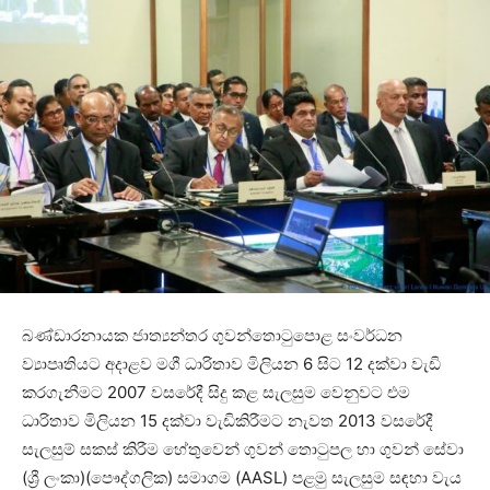
බණ්ඩාරනායක ජාත්‍යන්තර ගුවන්තොටුපොළ සංවර්ධන
ව්‍යාපෘතියට අදාළව මගී ධාරිතාව මිලියන 6 සිට 12 දක්වා වැඩි
කරගැනීමට 2007 වසරේදී සිදු කළ සැලසුම වෙනුවට එම
ධාරිතාව මිලියන 15 දක්වා වැඩිකිරීමට නැවත 2013 වසරේදී
සැලසුම් සකස් කිරීම හේතුවෙන් ගුවන් තොටුපල හා ගුවන් සේවා
(ශ්‍රී ලංකා)(පෞද්ගලික) සමාගම (AASL) පළමු සැලසුම සඳහා වැය