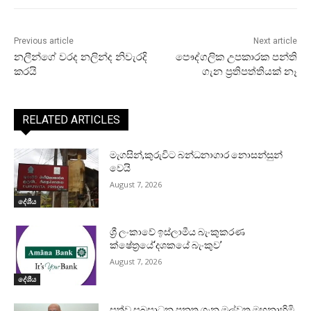
Previous article
Next article
නලීන්ගේ වරද නලින්ද නිවැරදි
පෞද්ගලික උපකාරක පන්ති
කරයි
ගැන ප්‍රතිපත්තියක් නෑ
RELATED ARTICLES
මැගසින්,කුරුවිට බන්ධනාගාර නොසන්සුන්
වෙයි
August 7, 2026
දේශීය
ශ්‍රී ලංකාවේ ඉස්ලාමීය බැංකුකරණ
ක්ෂේත්‍රයේ‘දශකයේ බැංකුව’
August 7, 2026
දේශීය
සත්ව සුබසාධන පනත ගැන මල්වතු මහනාහිමි