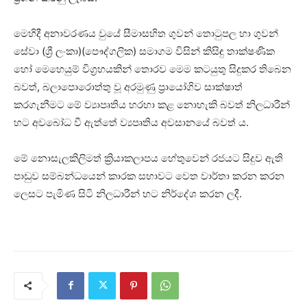
මෙහිදී අනාවරණය වුයේ සීමාසහිත ගුවන් තොටුපල හා ගුවන්
සේවා (ශ්‍රී ලංකා)(පෞද්ගලික) සමාගම විසින් කිසිඳු තාක්ෂණික
හෝ මෙහෙයුම් විග්‍රහයකින් තොරව මෙම කටයුතු සිදුකර තිබෙන
බවත්, බලාපොරොත්තු වූ අරමුණු ප්‍රායෝගිව සාක්ෂාත්
කරගැනීමට මේ ව්‍යාපෘතිය හරහා කළ නොහැකි බවත් නිලධාරීන්
හට අවබෝධ වී ඇත්තේ ව්‍යපෘතිය අවසානයේ බවත් ය.
මේ නොසැලකිලිමත් ක්‍රියාකලාපය හේතුවෙන් රජයට සිදුව ඇති
පාඩුව සම්බන්ධයෙන් කාරක සභාවට වෙත වාර්තා කරන කරන
ලෙසට පැමිණ සිටි නිලධාරීන් හට නිර්දේශ කරන ලදී.