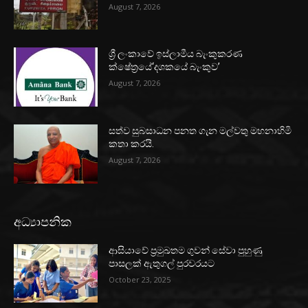
August 7, 2026
ශ්‍රී ලංකාවේ ඉස්ලාමීය බැංකුකරණ
ක්ෂේත්‍රයේ‘දශකයේ බැංකුව’
August 7, 2026
සත්ව සුබසාධන පනත ගැන මල්වතු මහනාහිමි
කතා කරයි.
August 7, 2026
අධ්‍යාපනික
ආසියාවේ ප්‍රමුඛතම ගුවන් සේවා පුහුණු
පාසලක් ඇතුගල් පුරවරයට
October 23, 2025