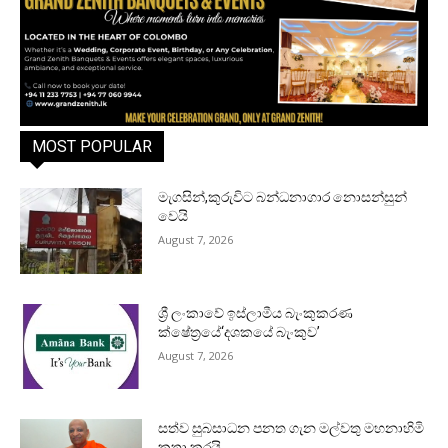
MOST POPULAR
මැගසින්,කුරුවිට බන්ධනාගාර නොසන්සුන්
වෙයි
August 7, 2026
ශ්‍රී ලංකාවේ ඉස්ලාමීය බැංකුකරණ
ක්ෂේත්‍රයේ‘දශකයේ බැංකුව’
August 7, 2026
සත්ව සුබසාධන පනත ගැන මල්වතු මහනාහිමි
කතා කරයි.