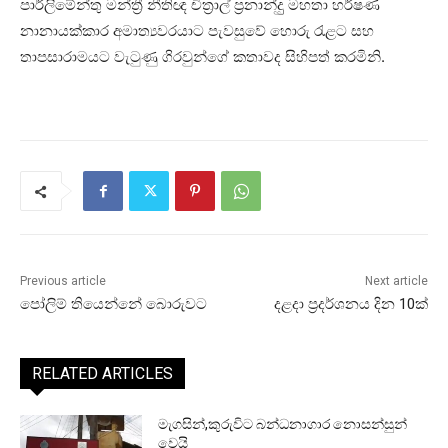
පාර්ලිමේන්තු මන්ත්‍රී නීතිඥ චිත්‍රාල් ප්‍රනාන්දුු මහතා හර්ෂණ
නානායක්කාර අමාත්‍යවරයාට පැවසුවේ හොරු රැළට සහ
තාපසාරාමයට වැටුණු ගිරවුන්ගේ කතාවද සිහිපත් කරමිනි.
Previous article
Next article
පෝලිම් තියෙන්නේ බොරුවට
දළදා ප්‍රදර්ශනය දින 10ක්
RELATED ARTICLES
මැගසින්,කුරුවිට බන්ධනාගාර නොසන්සුන්
වෙයි