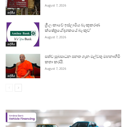
August 7, 2026
දේශීය
ශ්‍රී ලංකාවේ ඉස්ලාමීය බැංකුකරණ
ක්ෂේත්‍රයේ‘දශකයේ බැංකුව’
August 7, 2026
දේශීය
සත්ව සුබසාධන පනත ගැන මල්වතු මහනාහිමි
කතා කරයි.
August 7, 2026
දේශීය