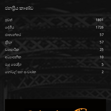
ජනප්‍රිය කාණ්ඩ
පුවත්
1801
දේශීය
1726
ජාත්‍යන්තර
57
ක්‍රීඩා
57
ව්‍යාපාරික
25
අධ්‍යාපනික
10
මැද පෙරදිග
5
හෝටල් සහ සංචාරක
2