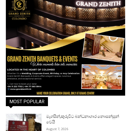
MOST POPULAR
මැගසින්,කුරුවිට බන්ධනාගාර නොසන්සුන්
වෙයි
August 7, 2026