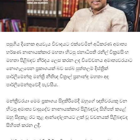
පසුගිය දිනෙක අයවැය විවාදයට එක්වෙමින් අධිකරණ අමාත්‍ය
හර්ෂණ නානායක්කාර මහතා හිටපු ජනාධිපති රනිල් වික්‍රමසිංහ
මහතා පිළිබඳව නිර්දය ලෙස කරන ලද විවේචනය අමාත්‍යවරයාට
නොගැලපෙන ප්‍රකාශයක් බව සජබ පුත්තලම් දිස්ත්‍රික්
පාර්ලිමේන්තු මන්ත්‍රී නීතිඥ චිත්‍රාල් ප්‍රනාන්දු මහතා අද
පාර්ලිමේන්තුවේදී පැවසීය.
මන්ත්‍රීවරයා මෙම ප්‍රකාශය සිදුකිරීමේදී ඔහුගේ ඥාතිවරයකු වන
හිටපු අමාත්‍ය වාසුදේව නානායක්කාර පිළිබඳවද සිහිපත් කළේ
ඔහු සිදුකළ රට තුළ ආන්දෝලනයට ලක් වූ වචනයක් පිළිබඳවද
සිහිපත් කරන ලදී.