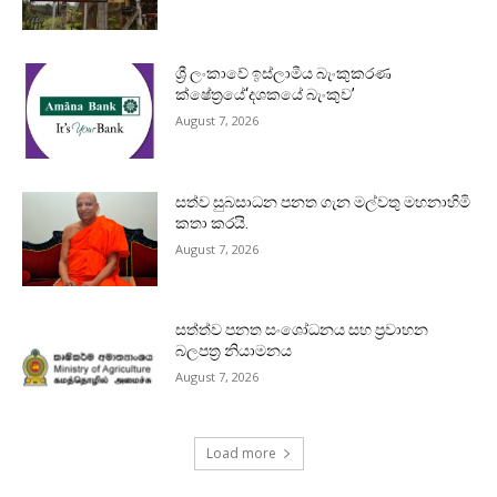
ශ්‍රී ලංකාවේ ඉස්ලාමීය බැංකුකරණ
ක්ෂේත්‍රයේ‘දශකයේ බැංකුව’
August 7, 2026
සත්ව සුබසාධන පනත ගැන මල්වතු මහනාහිමි
කතා කරයි.
August 7, 2026
සත්ත්ව පනත සංශෝධනය සහ ප්‍රවාහන
බලපත්‍ර නියාමනය
August 7, 2026
Load more