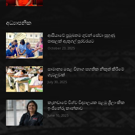
අධ්‍යාපනික
ආසියාවේ ප්‍රමුඛතම ගුවන් සේවා පුහුණු
පාසලක් ඇතුගල් පුරවරයට
October 23, 2025
සාමාන්‍ය පෙළ විභාග සහතික නිකුත් කිරීමේ
ගැටලුවක්
July 30, 2025
කැනඩාවේ විශ්ව විද්‍යාලයක පළමු ශ්‍රීලාංකික
ඉංජිනේරු කාන්තාව
June 10, 2025