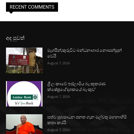
RECENT COMMENTS
අද පුවත්
මැගසින්,කුරුවිට බන්ධනාගාර නොසන්සුන්
වෙයි
August 7, 2026
ශ්‍රී ලංකාවේ ඉස්ලාමීය බැංකුකරණ
ක්ෂේත්‍රයේ‘දශකයේ බැංකුව’
August 7, 2026
සත්ව සුබසාධන පනත ගැන මල්වතු මහනාහිමි
කතා කරයි.
August 7, 2026