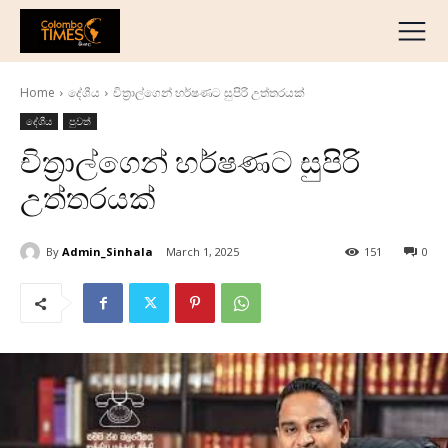
දේශීය
මැද පෙරදිග
Home
දේශීය
චිත්‍රාල්ගෙන් හර්ෂණට සුපිරි උත්තරයක්
ජාත්‍යන්තර
දේශීය
පුවත්
ව්‍යාපාරික
චිත්‍රාල්ගෙන් හර්ෂණට සුපිරි
අධ්‍යාපනික
උත්තරයක්
හෝටල් සහ සංචාරක
ක්‍රීඩා
By
Admin_Sinhala
March 1, 2025
151
0
English
தமிழ்