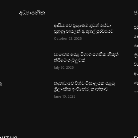
අධ්‍යාපනික
ජ
ආසියාවේ ප්‍රමුඛතම ගුවන් සේවා
පු
පුහුණු පාසලක් ඇතුගල් පුරවරයට
ද
October 23, 2025
ජා
ක්‍
සාමාන්‍ය පෙළ විභාග සහතික නිකුත්
කිරීමේ ගැටලුවක්
ව්
July 30, 2025
අධ
මැ
ු
කැනඩාවේ විශ්ව විද්‍යාලයක පළමු
ශ්‍රීලාංකික ඉංජිනේරු කාන්තාව
හ
June 10, 2025