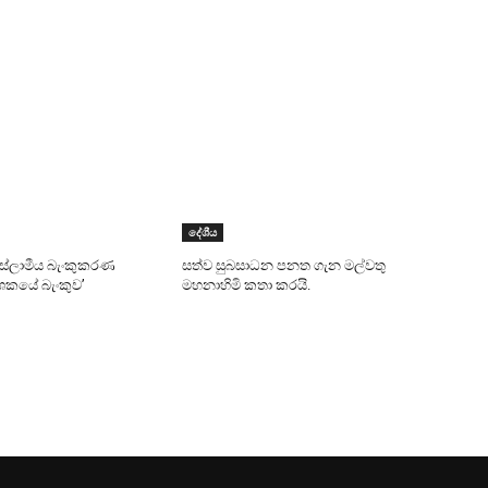
දේශීය
 ඉස්ලාමීය බැංකුකරණ
සත්ව සුබසාධන පනත ගැන මල්වතු
දශකයේ බැංකුව’
මහනාහිමි කතා කරයි.