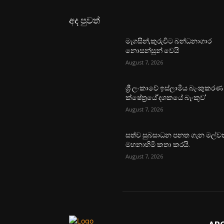
අද පුවත්
මැගසින්,කුරුවිට බන්ධනාගාර
නොසන්සුන් වෙයි
August 7, 2026
ශ්‍රී ලංකාවේ ඉස්ලාමීය බැංකුකරණ
ක්ෂේත්‍රයේ‘දශකයේ බැංකුව’
August 7, 2026
සත්ව සුබසාධන පනත ගැන මල්වත
මහනාහිමි කතා කරයි.
August 7, 2026