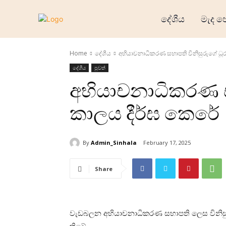
දේශීය
මැද ප
දේශීය
මැද පෙරදි
Home
දේශීය
අභියාචනාධිකරණ සභාපති විනිසුරුගේ ධූ
ජාත්‍යන්තර
දේශීය
පුවත්
ව්‍යාපාරික
අභියාචනාධිකරණ ස
අධ්‍යාපනි
හෝටල් ස
කාලය දීර්ඝ කෙරේ
ක්‍රීඩා
English
By
Admin_Sinhala
February 17, 2025
தமிழ்
Share
වැඩබලන අභියාචනාධිකරණ සභාපති ලෙස විනිසුර