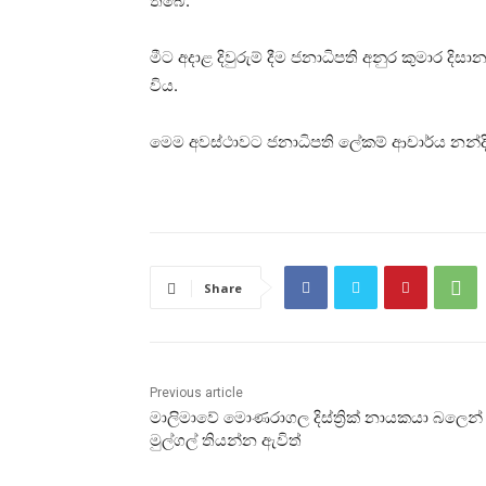
තිබේ.
මීට අදාළ දිවුරුම් දීම ජනාධිපති අනුර කුමාර දිස
විය.
මෙම අවස්ථාවට ජනාධිපති ලේකම් ආචාර්ය නන්ද
Share
Previous article
මාලිමාවේ මොණරාගල දිස්ත්‍රික් නායකයා බලෙන්
මුල්ගල් තියන්න ඇවිත්