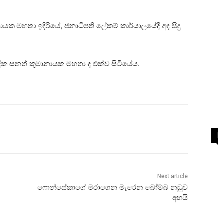
ානායක මහතා ඉදිරියේ, ජනාධිපති ලේකම් කාර්යාලයේදී අද සිදු
ික සනත් කුමානායක මහතා ද එක්ව සිටියේය.
Next article
ෆොන්සේකාගේ මරාගෙන මැරෙන බෝම්බ නඩුව
අහයි