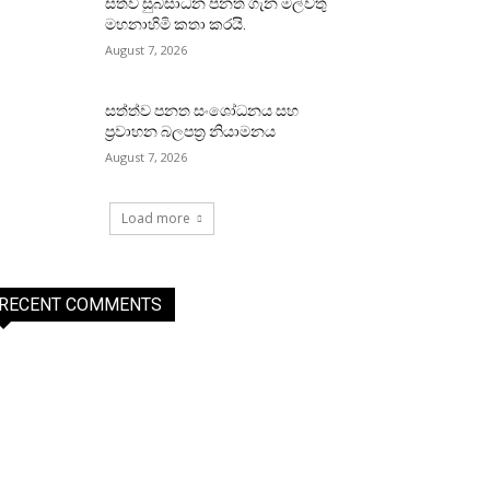
සත්ව සුබසාධන පනත ගැන මල්වතු
මහනාහිමි කතා කරයි.
August 7, 2026
සත්ත්ව පනත සංශෝධනය සහ
ප්‍රවාහන බලපත්‍ර නියාමනය
August 7, 2026
Load more
RECENT COMMENTS