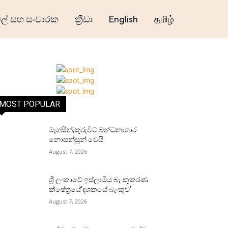
් සහ සංචාරක
ක්‍රීඩා
English
தமிழ்
MOST POPULAR
මැගසින්,කුරුවිට බන්ධනාගාර
නොසන්සුන් වෙයි
August 7, 2026
ශ්‍රී ලංකාවේ ඉස්ලාමීය බැංකුකරණ
ක්ෂේත්‍රයේ‘දශකයේ බැංකුව’
August 7, 2026