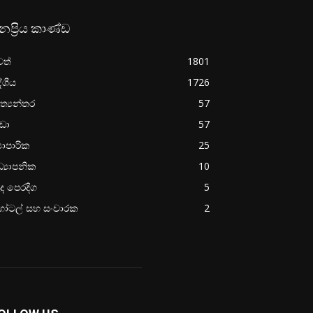
නප්‍රිය කාණ්ඩ
වත්
1801
ේශීය
1726
ත්‍යන්තර
57
රීඩා
57
‍යාපාරික
25
්‍යාපනික
10
ද පෙරදිග
5
ෝටල් සහ සංචාරක
2