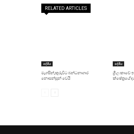
RELATED ARTICLES
දේශීය
දේශීය
මැගසින්,කුරුවිට බන්ධනාගාර
ශ්‍රී ලංකාවේ
නොසන්සුන් වෙයි
ක්ෂේත්‍රයේ‘