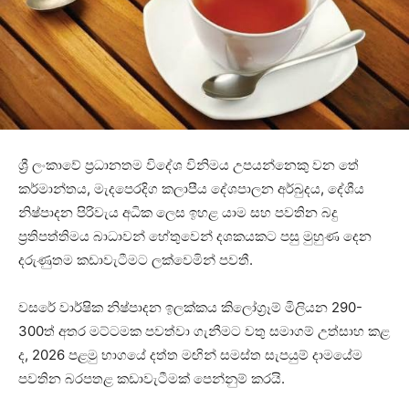
ශ්‍රී ලංකාවේ ප්‍රධානතම විදේශ විනිමය උපයන්නෙකු වන තේ
කර්මාන්තය, මැදපෙරදිග කලාපීය දේශපාලන අර්බුදය, දේශීය
නිෂ්පාදන පිරිවැය අධික ලෙස ඉහළ යාම සහ පවතින බදු
ප්‍රතිපත්තිමය බාධාවන් හේතුවෙන් දශකයකට පසු මුහුණ දෙන
දරුණුතම කඩාවැටීමට ලක්වෙමින් පවතී.
වසරේ වාර්ෂික නිෂ්පාදන ඉලක්කය කිලෝග්‍රෑම් මිලියන 290-
300ත් අතර මට්ටමක පවත්වා ගැනීමට වතු සමාගම් උත්සාහ කළ
ද, 2026 පළමු භාගයේ දත්ත මඟින් සමස්ත සැපයුම් දාමයේම
පවතින බරපතළ කඩාවැටීමක් පෙන්නුම් කරයි.