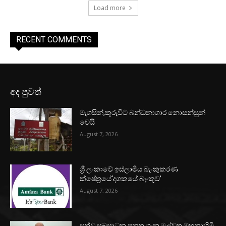
Load more
RECENT COMMENTS
අද පුවත්
මැගසින්,කුරුවිට බන්ධනාගාර නොසන්සුන්
වෙයි
August 7, 2026
ශ්‍රී ලංකාවේ ඉස්ලාමීය බැංකුකරණ
ක්ෂේත්‍රයේ‘දශකයේ බැංකුව’
August 7, 2026
සත්ව සුබසාධන පනත ගැන මල්වතු මහනාහිමි