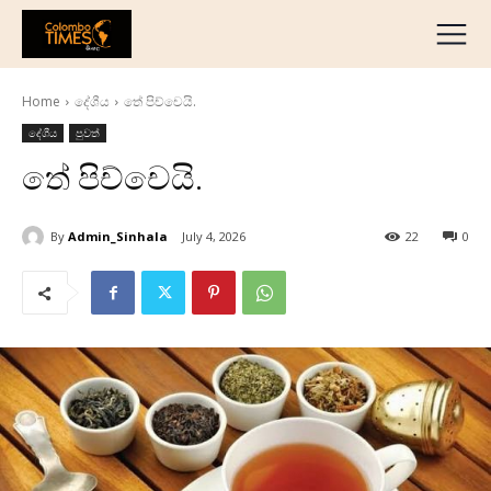
දේශීය
මැද පෙරදිග
Home
දේශීය
තේ පිච්චෙයි.
ජාත්‍යන්තර
දේශීය
පුවත්
ව්‍යාපාරික
තේ පිච්චෙයි.
අධ්‍යාපනික
හෝටල් සහ සංචාරක
By
Admin_Sinhala
July 4, 2026
22
0
ක්‍රීඩා
English
தமிழ்