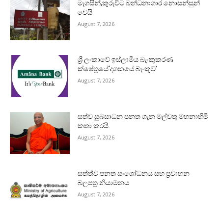
මැගසින්,කුරුවිට බන්ධනාගාර නොසන්සුන්
වෙයි
August 7, 2026
ශ්‍රී ලංකාවේ ඉස්ලාමීය බැංකුකරණ
ක්ෂේත්‍රයේ‘දශකයේ බැංකුව’
August 7, 2026
සත්ව සුබසාධන පනත ගැන මල්වතු මහනාහිමි
කතා කරයි.
August 7, 2026
සත්ත්ව පනත සංශෝධනය සහ ප්‍රවාහන
බලපත්‍ර නියාමනය
August 7, 2026