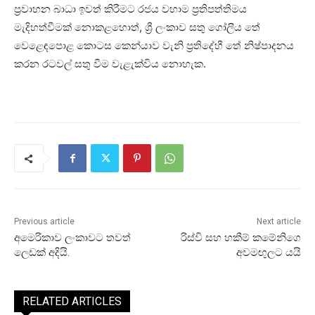
ප්‍රවාහන බාධා ඉවත් කිරීමට රජය වහාම ප්‍රතිපත්තිමය
මැදිහත්වීමක් නොකළහොත්, ශ්‍රී ලංකාව සතු ගෝලීය තේ
වෙළෙඳපොළ කොටස කෙන්යාව වැනි ප්‍රතිදේහී තේ නිෂ්පාදනය
කරන රටවල් සතු වීම වැළැක්විය නොහැක.
Previous article
Next article
අමෙරිකාව ලංකාවට තවත්
රිස්වි සහ හකීම් කමේනිගෙ
ලෙඩක් අදියි.
අවමඟුලට යයි
RELATED ARTICLES