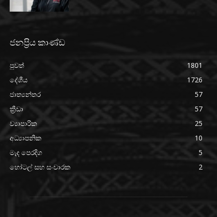
ජනප්‍රිය කාණ්ඩ
පුවත්
1801
දේශීය
1726
ජාත්‍යන්තර
57
ක්‍රීඩා
57
ව්‍යාපාරික
25
අධ්‍යාපනික
10
මැද පෙරදිග
5
හෝටල් සහ සංචාරක
2