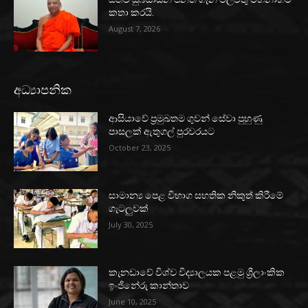
කතා කරයි.
August 7, 2026
අධ්‍යාපනික
ආසියාවේ ප්‍රමුඛතම ගුවන් සේවා පුහුණු
පාසලක් ඇතුගල් පුරවරයට
October 23, 2025
සාමාන්‍ය පෙළ විභාග සහතික නිකුත් කිරීමේ
ගැටලුවක්
July 30, 2025
කැනඩාවේ විශ්ව විද්‍යාලයක පළමු ශ්‍රීලාංකික
ඉංජිනේරු කාන්තාව
June 10, 2025