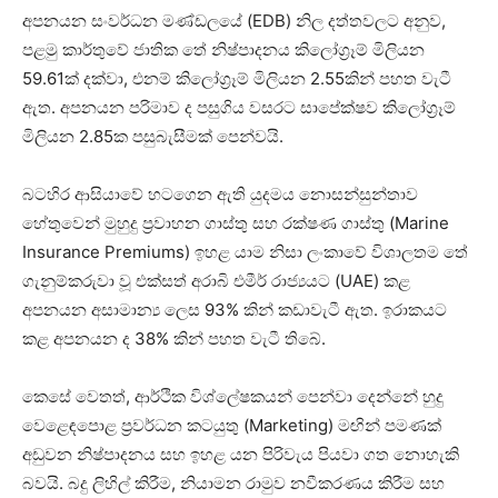
අපනයන සංවර්ධන මණ්ඩලයේ (EDB) නිල දත්තවලට අනුව,
පළමු කාර්තුවේ ජාතික තේ නිෂ්පාදනය කිලෝග්‍රෑම් මිලියන
59.61ක් දක්වා, එනම් කිලෝග්‍රෑම් මිලියන 2.55කින් පහත වැටී
ඇත. අපනයන පරිමාව ද පසුගිය වසරට සාපේක්ෂව කිලෝග්‍රෑම්
මිලියන 2.85ක පසුබැසීමක් පෙන්වයි.
බටහිර ආසියාවේ හටගෙන ඇති යුදමය නොසන්සුන්තාව
හේතුවෙන් මුහුදු ප්‍රවාහන ගාස්තු සහ රක්ෂණ ගාස්තු (Marine
Insurance Premiums) ඉහළ යාම නිසා ලංකාවේ විශාලතම තේ
ගැනුම්කරුවා වූ එක්සත් අරාබි එමීර් රාජ්‍යයට (UAE) කළ
අපනයන අසාමාන්‍ය ලෙස 93% කින් කඩාවැටී ඇත. ඉරාකයට
කළ අපනයන ද 38% කින් පහත වැටී තිබේ.
කෙසේ වෙතත්, ආර්ථික විශ්ලේෂකයන් පෙන්වා දෙන්නේ හුදු
වෙළෙඳපොළ ප්‍රවර්ධන කටයුතු (Marketing) මඟින් පමණක්
අඩුවන නිෂ්පාදනය සහ ඉහළ යන පිරිවැය පියවා ගත නොහැකි
බවයි. බදු ලිහිල් කිරීම, නියාමන රාමුව නවීකරණය කිරීම සහ