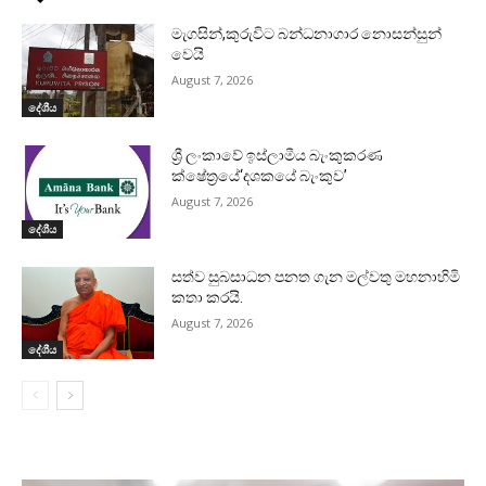
මැගසින්,කුරුවිට බන්ධනාගාර නොසන්සුන්
වෙයි
August 7, 2026
දේශීය
ශ්‍රී ලංකාවේ ඉස්ලාමීය බැංකුකරණ
ක්ෂේත්‍රයේ‘දශකයේ බැංකුව’
August 7, 2026
දේශීය
සත්ව සුබසාධන පනත ගැන මල්වතු මහනාහිමි
කතා කරයි.
August 7, 2026
දේශීය