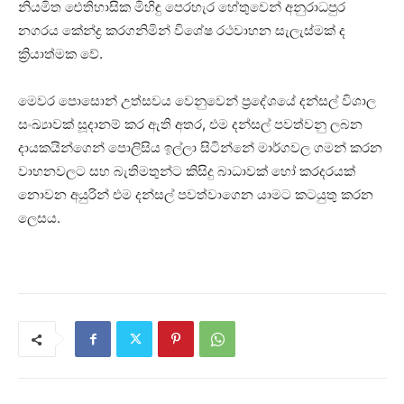
නියමිත ඓතිහාසික මිහිඳු පෙරහැර හේතුවෙන් අනුරාධපුර
නගරය කේන්ද්‍ර කරගනිමින් විශේෂ රථවාහන සැලැස්මක් ද
ක්‍රියාත්මක වේ.
මෙවර පොසොන් උත්සවය වෙනුවෙන් ප්‍රදේශයේ දන්සල් විශාල
සංඛ්‍යාවක් සූදානම් කර ඇති අතර, එම දන්සල් පවත්වනු ලබන
දායකයින්ගෙන් පොලිසිය ඉල්ලා සිටින්නේ මාර්ගවල ගමන් කරන
වාහනවලට සහ බැතිමතුන්ට කිසිදු බාධාවක් හෝ කරදරයක්
නොවන අයුරින් එම දන්සල් පවත්වාගෙන යාමට කටයුතු කරන
ලෙසය.