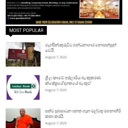
MOST POPULAR
මැගසින්,කුරුවිට බන්ධනාගාර නොසන්සුන්
වෙයි
August 7, 2026
ශ්‍රී ලංකාවේ ඉස්ලාමීය බැංකුකරණ
ක්ෂේත්‍රයේ‘දශකයේ බැංකුව’
August 7, 2026
සත්ව සුබසාධන පනත ගැන මල්වතු මහනාහිමි
කතා කරයි.
August 7, 2026