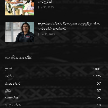
ගැටලුවක්
July 30, 2025
කැනඩාවේ විශ්ව විද්‍යාලයක පළමු ශ්‍රීලාංකික
ඉංජිනේරු කාන්තාව
June 10, 2025
ජනප්‍රිය කාණ්ඩ
පුවත්
1801
දේශීය
1726
ජාත්‍යන්තර
57
ක්‍රීඩා
57
ව්‍යාපාරික
25
අධ්‍යාපනික
10