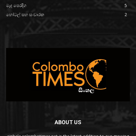
මැද පෙරදිග
5
හෝටල් සහ සංචාරක
2
ABOUT US