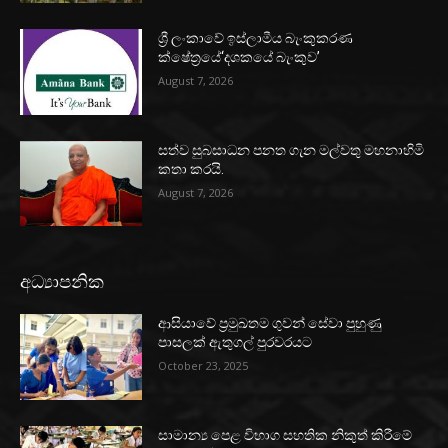
ශ්‍රී ලංකාවේ ඉස්ලාමීය බැංකුකරණ
ක්ෂේත්‍රයේ‘දශකයේ බැංකුව’
August 7, 2026
සත්ව සුබසාධන පනත ගැන මල්වතු මහනාහිමි
කතා කරයි.
August 7, 2026
අධ්‍යාපනික
ආසියාවේ ප්‍රමුඛතම ගුවන් සේවා පුහුණු
පාසලක් ඇතුගල් පුරවරයට
October 23, 2025
සාමාන්‍ය පෙළ විභාග සහතික නිකුත් කිරීමේ