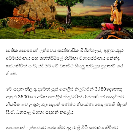
ජාතික පොසොන් උත්සවය ඓතිහාසික මිහින්තලය, අනුරාධපුර
අටමස්ථානය සහ තන්තිරිමලේ රජමහා විහාරස්ථානය කේන්ද්‍ර
කරගනිමින් පැවැත්වීමට මේ වනවිට සියලු කටයුතු සූදානම් කර
තිබේ.
මේ සඳහා නිල ඇඳුමෙන් යුත් පොලිස් නිලධාරීන් 3,180දෙනෙකු
ඇතුළු 3500කට අධික පොලිස් නිලධාරීන් රාජකාරියේ යෙදවීමට
නියමිත බව උතුරු මැද පළාත් ජ්‍යේෂ්ඨ නියෝජ්‍ය පොලිස්පති තිලක්
සී.ඒ. ධනපාල මහතා සඳහන් කළේය.
පොසොන් උත්සවයට සමගාමීව අද රාත්‍රී වීථි සංචාරය කිරීමට