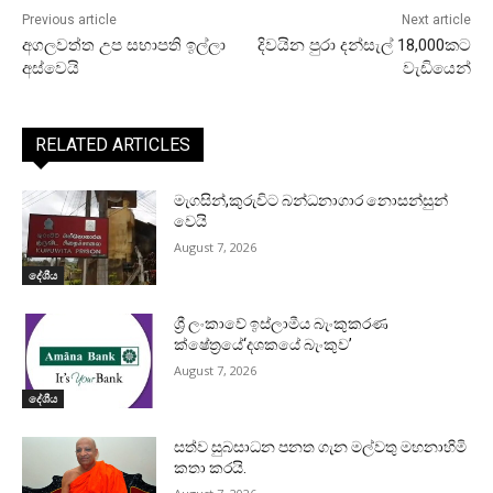
Previous article
Next article
අගලවත්ත උප සභාපති ඉල්ලා
දිවයින පුරා දන්සැල් 18,000කට
අස්වෙයි
වැඩියෙන්
RELATED ARTICLES
මැගසින්,කුරුවිට බන්ධනාගාර නොසන්සුන්
වෙයි
August 7, 2026
දේශීය
ශ්‍රී ලංකාවේ ඉස්ලාමීය බැංකුකරණ
ක්ෂේත්‍රයේ‘දශකයේ බැංකුව’
August 7, 2026
දේශීය
සත්ව සුබසාධන පනත ගැන මල්වතු මහනාහිමි
කතා කරයි.