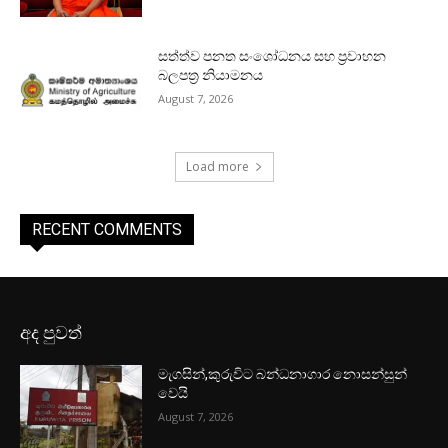
සත්ත්ව පනත සංශෝධනය සහ ප්‍රවාහන
බලපත්‍ර නියාමනය
August 7, 2026
Load more
RECENT COMMENTS
අද පුවත්
මැගසින්,කුරුවිට බන්ධනාගාර නොසන්සුන්
වෙයි
August 7, 2026