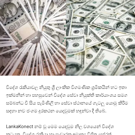
විදේශ රැකියාවල නියුතු ශ්‍රී ලාංකික විගමණික ශ්‍රමිකයින් හට ඉතා
ඉක්මනින් හා පහසුවෙන් විදේශ සේවා නියුක්ති කාර්යාංශය සමග
සම්බන්ධ වී සිය පැමිණිලි හා සේවා ස්ථානයේ ගැටලු යොමු කිරීම
සඳහා නව ජංගම දුරකථන යෙදවුමක් හඳුන්වා දී තිබේ.
LankaKonect නම් වූ මෙම යෙදවුම නිල වශයෙන් විදේශ
කටයුතු, විදේශ රැකියා හා සංචාරක අමාත්‍ය විජිත හේරත්