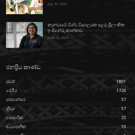
July 30, 2025
කැනඩාවේ විශ්ව විද්‍යාලයක පළමු ශ්‍රීලාංකික
ඉංජිනේරු කාන්තාව
June 10, 2025
ජනප්‍රිය කාණ්ඩ
පුවත්
1801
දේශීය
1726
ජාත්‍යන්තර
57
ක්‍රීඩා
57
ව්‍යාපාරික
25
අධ්‍යාපනික
10