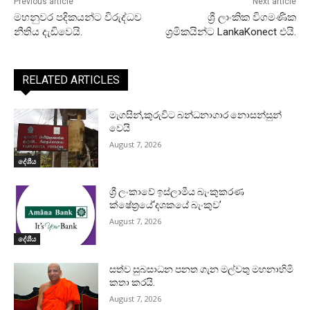
Previous article
Next article
මහනුවර පදිකයන්ට විරුද්ධව
ශ්‍රී ලාංකික විගමණික
නීතිය දැඩිවෙයි.
ශ්‍රමිකයින්ට LankaKonect එයි.
RELATED ARTICLES
මැගසින්,කුරුවිට බන්ධනාගාර නොසන්සුන්
වෙයි
August 7, 2026
දේශීය
ශ්‍රී ලංකාවේ ඉස්ලාමීය බැංකුකරණ
ක්ෂේත්‍රයේ‘දශකයේ බැංකුව’
August 7, 2026
දේශීය
සත්ව සුබසාධන පනත ගැන මල්වතු මහනාහිමි
කතා කරයි.
August 7, 2026