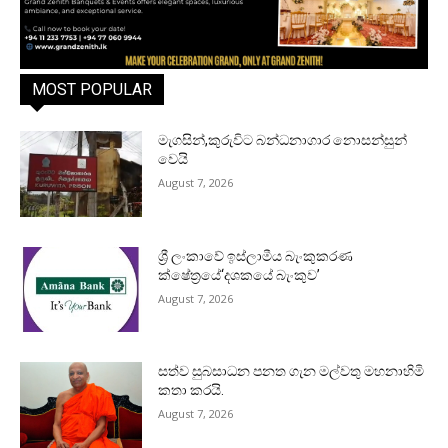
MOST POPULAR
මැගසින්,කුරුවිට බන්ධනාගාර නොසන්සුන්
වෙයි
August 7, 2026
ශ්‍රී ලංකාවේ ඉස්ලාමීය බැංකුකරණ
ක්ෂේත්‍රයේ‘දශකයේ බැංකුව’
August 7, 2026
සත්ව සුබසාධන පනත ගැන මල්වතු මහනාහිමි
කතා කරයි.
August 7, 2026