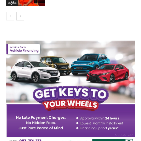
දේශීය