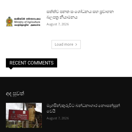
සත්ත්ව පනත සංශෝධනය සහ ප්‍රවාහන
බලපත්‍ර නියාමනය
August 7, 2026
Load more
RECENT COMMENTS
අද පුවත්
මැගසින්,කුරුවිට බන්ධනාගාර නොසන්සුන්
වෙයි
August 7, 2026