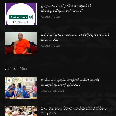
ශ්‍රී ලංකාවේ ඉස්ලාමීය බැංකුකරණ
ක්ෂේත්‍රයේ‘දශකයේ බැංකුව’
August 7, 2026
සත්ව සුබසාධන පනත ගැන මල්වතු මහනාහිමි
කතා කරයි.
August 7, 2026
අධ්‍යාපනික
ආසියාවේ ප්‍රමුඛතම ගුවන් සේවා පුහුණු
පාසලක් ඇතුගල් පුරවරයට
October 23, 2025
සාමාන්‍ය පෙළ විභාග සහතික නිකුත් කිරීමේ
ගැටලුවක්