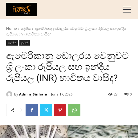
දේශීය
මැද පෙරදිග
Home
දේශීය
ඇමෙරිකානු ඩොලරය වෙනුවට ශ්‍රී ලංකා රුපියල සහ ඉන්දීය
ජාත්‍යන්තර
රුපියල (INR) භාවිතය වාසිද?
ව්‍යාපාරික
දේශීය
පුවත්
අධ්‍යාපනික
ඇමෙරිකානු ඩොලරය වෙනුවට
හෝටල් සහ සංචාරක
ශ්‍රී ලංකා රුපියල සහ ඉන්දීය
ක්‍රීඩා
රුපියල (INR) භාවිතය වාසිද?
English
தமிழ்
By
Admin_Sinhala
June 17, 2026
28
0