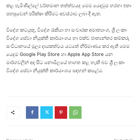
කළ පැමිණිල්ලේ වර්තමාන තත්ත්වයද මෙම යෙදවුම හරහා ඉතා
පහසුවෙන් පරීක්ෂා කිරීමට අවස්ථාව ලබා දී ඇත.
විදේශ කටයුතු, විදේශ රැකියා හා සංචාරක අමාත්‍යාංශ, ශ්‍රී ලංකා
විදේශ සේවා නියුක්ති කාර්යාංශය හා එක්ව ජාත්‍යන්තර කම්කරු
සංවිධානයේ මූල්‍ය දායකත්වය යටතේ නිර්මාණය කර ඇති මෙම
යෙදුම Google Play Store හා Apple App Store යන
මාර්ගවලින් අද සිට නොමිලයේ භාගත කළ හැකි බව ශ්‍රී ලංකා
විදේශ සේවා නියුක්ති කාර්යාංශය සඳහන් කළේය.