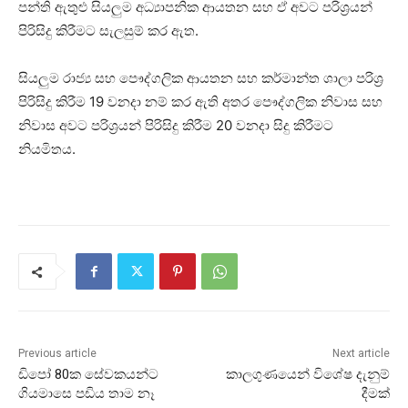
පන්ති ඇතුළු සියලුම අධ්‍යාපනික ආයතන සහ ඒ අවට පරිශ්‍රයන්
පිරිසිදු කිරීමට සැලසුම් කර ඇත.
සියලුම රාජ්‍ය සහ පෞද්ගලික ආයතන සහ කර්මාන්ත ශාලා පරිශ්‍ර
පිරිසිදු කිරීම 19 වනදා නම් කර ඇති අතර පෞද්ගලික නිවාස සහ
නිවාස අවට පරිශ්‍රයන් පිරිසිදු කිරීම 20 වනදා සිදු කිරීමට
නියමිතය.
Previous article
Next article
ඩිපෝ 80ක සේවකයන්ට
කාලගුණයෙන් විශේෂ දැනුම්
ගියමාසෙ පඩිය තාම නෑ
දීමක්