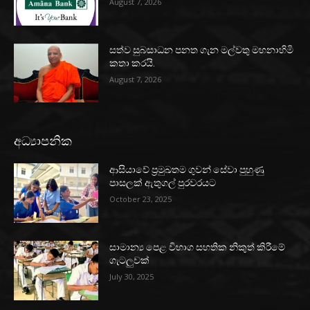
August 7, 2026
සත්ව සුබසාධන පනත ගැන මල්වතු මහනාහිමි
කතා කරයි.
August 7, 2026
අධ්‍යාපනික
ආසියාවේ ප්‍රමුඛතම ගුවන් සේවා පුහුණු
පාසලක් ඇතුගල් පුරවරයට
October 23, 2025
සාමාන්‍ය පෙළ විභාග සහතික නිකුත් කිරීමේ
ගැටලුවක්
July 30, 2025