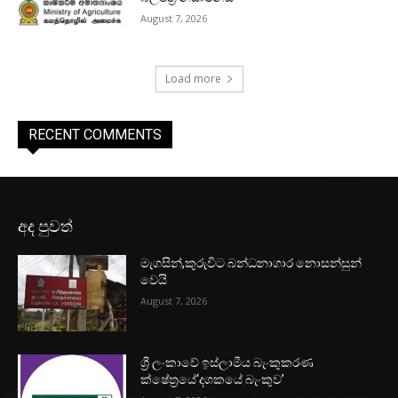
August 7, 2026
Load more
RECENT COMMENTS
අද පුවත්
මැගසින්,කුරුවිට බන්ධනාගාර නොසන්සුන්
වෙයි
August 7, 2026
ශ්‍රී ලංකාවේ ඉස්ලාමීය බැංකුකරණ
ක්ෂේත්‍රයේ‘දශකයේ බැංකුව’