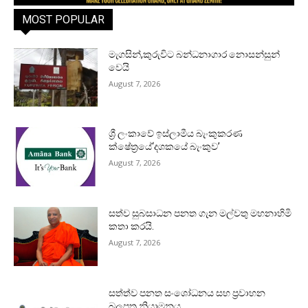
MOST POPULAR
මැගසින්,කුරුවිට බන්ධනාගාර නොසන්සුන්
වෙයි
August 7, 2026
ශ්‍රී ලංකාවේ ඉස්ලාමීය බැංකුකරණ
ක්ෂේත්‍රයේ‘දශකයේ බැංකුව’
August 7, 2026
සත්ව සුබසාධන පනත ගැන මල්වතු මහනාහිමි
කතා කරයි.
August 7, 2026
සත්ත්ව පනත සංශෝධනය සහ ප්‍රවාහන
බලපත්‍ර නියාමනය