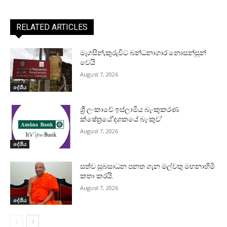
RELATED ARTICLES
මැගසින්,කුරුවිට බන්ධනාගාර නොසන්සුන්
වෙයි
August 7, 2026
දේශීය
ශ්‍රී ලංකාවේ ඉස්ලාමීය බැංකුකරණ
ක්ෂේත්‍රයේ‘දශකයේ බැංකුව’
August 7, 2026
දේශීය
සත්ව සුබසාධන පනත ගැන මල්වතු මහනාහිමි
කතා කරයි.
August 7, 2026
දේශීය