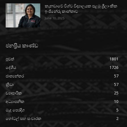
කැනඩාවේ විශ්ව විද්‍යාලයක පළමු ශ්‍රීලාංකික
ඉංජිනේරු කාන්තාව
June 10, 2025
ජනප්‍රිය කාණ්ඩ
පුවත්
1801
දේශීය
1726
ජාත්‍යන්තර
57
ක්‍රීඩා
57
ව්‍යාපාරික
25
අධ්‍යාපනික
10
මැද පෙරදිග
5
හෝටල් සහ සංචාරක
2