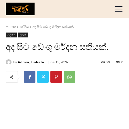
දේශීය
මැද පෙරදිග
Home
දේශීය
අද සිට ඩෙංගු මර්දන සතියක්.
ජාත්‍යන්තර
දේශීය
පුවත්
ව්‍යාපාරික
අද සිට ඩෙංගු මර්දන සතියක්.
අධ්‍යාපනික
හෝටල් සහ සංචාරක
By
Admin_Sinhala
June 15, 2026
29
0
ක්‍රීඩා
English
தமிழ்