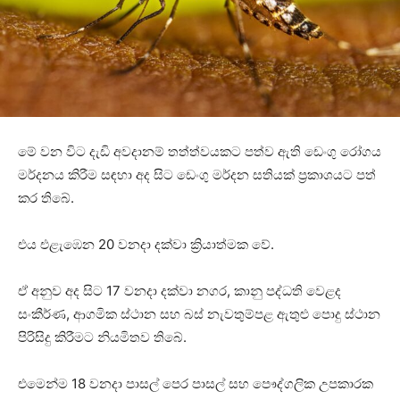
මේ වන විට දැඩි අවදානම් තත්ත්වයකට පත්ව ඇති ඩෙංගු රෝගය
මර්දනය කිරීම සඳහා අද සිට ඩෙංගු මර්දන සතියක් ප්‍රකාශයට පත්
කර තිබේ.
එය එළැඹෙන 20 වනදා දක්වා ක්‍රියාත්මක වේ.
ඒ අනුව අද සිට 17 වනදා දක්වා නගර, කානු පද්ධති වෙළද
සංකීර්ණ, ආගමික ස්ථාන සහ බස් නැවතුම්පළ ඇතුළු පොදු ස්ථාන
පිරිසිදු කිරීමට නියමිතව තිබේ.
එමෙන්ම 18 වනදා පාසල් පෙර පාසල් සහ පෞද්ගලික උපකාරක