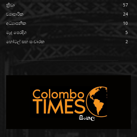
ක්‍රීඩා
57
ව්‍යාපාරික
24
අධ්‍යාපනික
10
මැද පෙරදිග
5
හෝටල් සහ සංචාරක
2