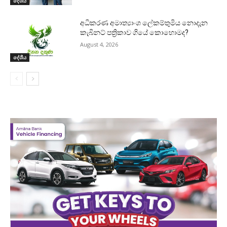
දේශීය
අධිකරණ අමාත්‍යාංශ ලේකම්තුමිය නොදැන
කැබිනට් පත්‍රිකාව ගියේ කොහොමද?
August 4, 2026
දේශීය