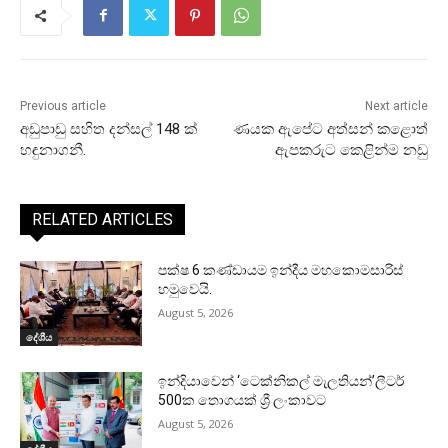
Previous article
Next article
අඩුපාඩු සහිත දන්සල් 148 ක්
ණයක ඇපේට අත්සන් කළොත්
හඳුනාගනී.
ඇපකරුට කෙළින්ම නඩු
RELATED ARTICLES
පක්ෂ 6 කණ්ඩායම ඉන්දීය මහකොමසාරිස්
හමුවෙයි.
August 5, 2026
දේශීය
ඉන්දියාවෙන් ‘ටෙක්නිකල් මැලතියන්’ලීටර්
500ක තොගයක් ශ්‍රී ලංකාවට
August 5, 2026