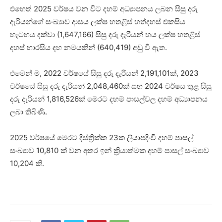
එහෙත් 2025 වර්ෂය වන විට දහම් අධ්‍යාපනය ලබන සිසු දරු
දැරියන්ගේ සංඛ්‍යාව දාසය ලක්ෂ හතළිස් හත්දහස් එකසිය
හැටහය දක්වා (1,647,166) සිසු දරු දැරියන් හය ලක්ෂ හතළිස්
දහස් හාරසිය දහ නමයකින් (640,419) අඩු වී ඇත.
එමෙන් ම, 2022 වර්ෂයේ සිසු දරු දැරියන් 2,191,101ක්, 2023
වර්ෂයේ සිසු දරු දැරියන් 2,048,460ක් සහ 2024 වර්ෂය තුළ සිසු
දරු දැරියන් 1,816,526ක් මෙරට දහම් පාසල්වල දහම් අධ්‍යාපනය
ලබා තිබිණි.
2025 වර්ෂයේ මෙරට දිස්ත්‍රික්ක 23ක ලියාපදිංචි දහම් පාසල්
සංඛ්‍යාව 10,810 ක් වන අතර ඉන් ක්‍රියාත්මක දහම් පාසල් සංඛ්‍යාව
10,204 කි.