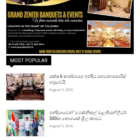
MOST POPULAR
පක්ෂ 6 කණ්ඩායම ඉන්දීය මහකොමසාරිස්
හමුවෙයි.
August 5, 2026
ඉන්දියාවෙන් ‘ටෙක්නිකල් මැලතියන්’ලීටර්
500ක තොගයක් ශ්‍රී ලංකාවට
August 5, 2026