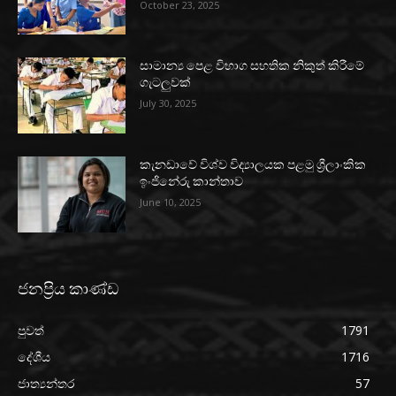
October 23, 2025
සාමාන්‍ය පෙළ විභාග සහතික නිකුත් කිරීමේ
ගැටලුවක්
July 30, 2025
කැනඩාවේ විශ්ව විද්‍යාලයක පළමු ශ්‍රීලාංකික
ඉංජිනේරු කාන්තාව
June 10, 2025
ජනප්‍රිය කාණ්ඩ
පුවත්
1791
දේශීය
1716
ජාත්‍යන්තර
57