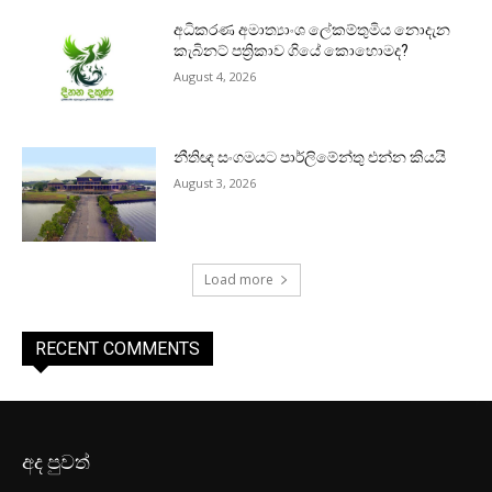
අධිකරණ අමාත්‍යාංශ ලේකම්තුමිය නොදැන
කැබිනට් පත්‍රිකාව ගියේ කොහොමද?
August 4, 2026
නීතිඥ සංගමයට පාර්ලිමේන්තු එන්න කියයි
August 3, 2026
Load more
RECENT COMMENTS
අද පුවත්