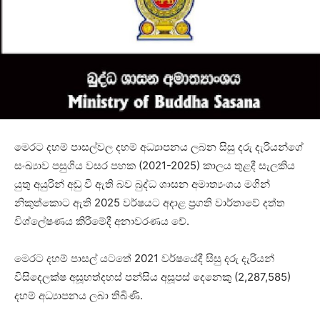
මෙරට දහම් පාසල්වල දහම් අධ්‍යාපනය ලබන සිසු දරු දැරියන්ගේ
සංඛ්‍යාව පසුගිය වසර පහක (2021-2025) කාලය තුළදී සැලකිය
යුතු අයුරින් අඩු වී ඇති බව බුද්ධ ශාසන අමාත්‍යංශය මගින්
නිකුත්කොට ඇති 2025 වර්ෂයට අදාළ ප්‍රගති වාර්තාවේ දත්ත
විශ්ලේෂණය කිරීමේදී අනාවරණය වේ.
මෙරට දහම් පාසල් යටතේ 2021 වර්ෂයේදී සිසු දරු දැරියන්
විසිදෙලක්ෂ අසූහත්දහස් පන්සිය අසූපස් දෙනෙකු (2,287,585)
දහම් අධ්‍යාපනය ලබා තිබිණි.