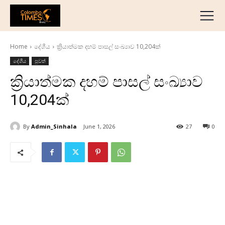
දේශීය
මැද පෙරදිග
Home
දේශීය
ක්‍රියාත්මක දහම් පාසල් සංඛ්‍යාව 10,204ක්
ජාත්‍යන්තර
දේශීය
පුවත්
ව්‍යාපාරික
ක්‍රියාත්මක දහම් පාසල් සංඛ්‍යාව
අධ්‍යාපනික
10,204ක්
හෝටල් සහ සංචාරක
ක්‍රීඩා
By
Admin_Sinhala
June 1, 2026
27
0
English
தமிழ்