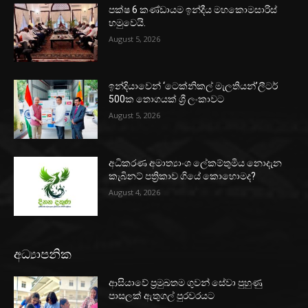
පක්ෂ 6 කණ්ඩායම ඉන්දීය මහකොමසාරිස්
හමුවෙයි.
August 5, 2026
ඉන්දියාවෙන් ‘ටෙක්නිකල් මැලතියන්’ලීටර්
500ක තොගයක් ශ්‍රී ලංකාවට
August 5, 2026
අධිකරණ අමාත්‍යාංශ ලේකම්තුමිය නොදැන
කැබිනට් පත්‍රිකාව ගියේ කොහොමද?
August 4, 2026
අධ්‍යාපනික
ආසියාවේ ප්‍රමුඛතම ගුවන් සේවා පුහුණු
පාසලක් ඇතුගල් පුරවරයට