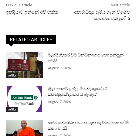
Previous article
Next article
ඉන්දියාව ඉන්නේ අපි එක්ක
අනුරාධපුර දැරිය ගැන විශේෂ
සාකච්ඡාවක් ජූනි 5
RELATED ARTICLES
මැගසින්,කුරුවිට බන්ධනාගාර නොසන්සුන්
වෙයි
August 7, 2026
දේශීය
ශ්‍රී ලංකාවේ ඉස්ලාමීය බැංකුකරණ
ක්ෂේත්‍රයේ‘දශකයේ බැංකුව’
August 7, 2026
දේශීය
සත්ව සුබසාධන පනත ගැන මල්වතු මහනාහිමි
කතා කරයි.
August 7, 2026