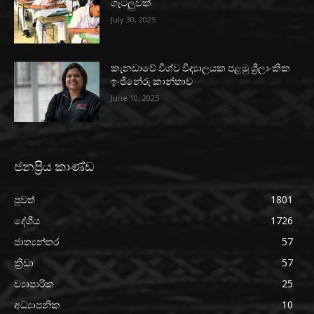
ගැටලුවක්
July 30, 2025
කැනඩාවේ විශ්ව විද්‍යාලයක පළමු ශ්‍රීලාංකික
ඉංජිනේරු කාන්තාව
June 10, 2025
ජනප්‍රිය කාණ්ඩ
පුවත්
1801
දේශීය
1726
ජාත්‍යන්තර
57
ක්‍රීඩා
57
ව්‍යාපාරික
25
අධ්‍යාපනික
10