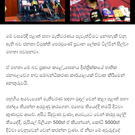
මේ වසරේදී පළාත් සභා මැතිවරණය පැවැත්වීමට නොහැකි වනු
ඇති බව ජනතා විමුක්ති පෙරමුණේ ප්‍රධාන ලේකම් ටිල්වින් සිල්වා
මහතා පවසනවා.
ඒ මහතා මේ බව ප්‍රකාශ කළේ,යාපනය දිස්ත්‍රික්කයේ ජාතික
ජනබලවේග නව සම්බන්ධීකරණ කාර්යාලයක් විවෘත කිරීමෙන්
අනතුරුවයි.
පහුගිය අයවැයෙන් මැතිවරණ සඳහා මුදල් වෙන් කළා පළාත් සභා
ඡන්දය තියන්න අරමුණු කරගෙන. එහෙම තියෙද්දී තමයි දිට්වා
කුණාටුව ආවේ. අපිට සිදුවුණ වුණා, අයවැයට වෙන් කරපු සල්ලි
තියෙද්දී, රුපියල් බිලියන 500ක් ඒ කියන්නේ, කෝටි 5000ක්
දිට්වා වෙනුවෙන් වෙන් කරන්න වුණා. ඒ නිසා මේ අවුරුද්දේ