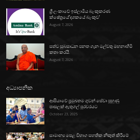
ශ්‍රී ලංකාවේ ඉස්ලාමීය බැංකුකරණ
ක්ෂේත්‍රයේ‘දශකයේ බැංකුව’
August 7, 2026
සත්ව සුබසාධන පනත ගැන මල්වතු මහනාහිමි
කතා කරයි.
August 7, 2026
අධ්‍යාපනික
ආසියාවේ ප්‍රමුඛතම ගුවන් සේවා පුහුණු
පාසලක් ඇතුගල් පුරවරයට
October 23, 2025
සාමාන්‍ය පෙළ විභාග සහතික නිකුත් කිරීමේ