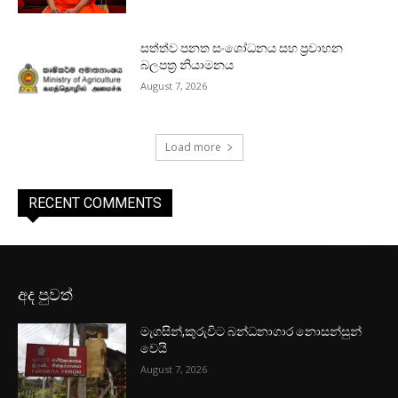
සත්ත්ව පනත සංශෝධනය සහ ප්‍රවාහන
බලපත්‍ර නියාමනය
August 7, 2026
Load more
RECENT COMMENTS
අද පුවත්
මැගසින්,කුරුවිට බන්ධනාගාර නොසන්සුන්
වෙයි
August 7, 2026