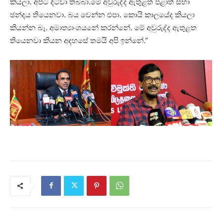
කියලා. අපිට දිට්වා තිබ්බා.මේ අවුරුද්ද ඇතුළත පළාත් සභා
ඡන්දය තියෙනවා. බය වෙන්න එපා. කොයි කාලයේද කියලා
කියන්න බෑ. අමාත්‍යාංශයනේ කරන්නේ. මේ අවුරුද්ද ඇතුළත
තියෙනවා කියන අදහසේ තමයි අපි ඉන්නේ.”