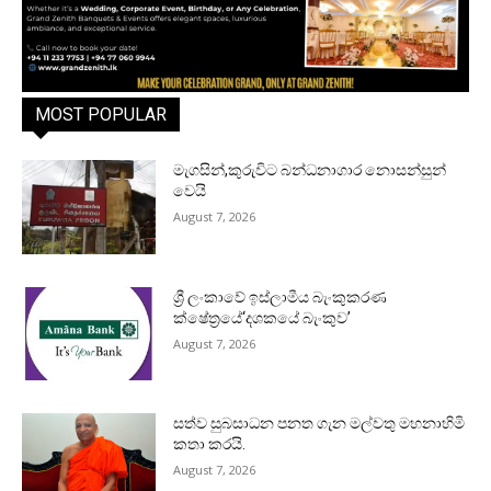
MOST POPULAR
මැගසින්,කුරුවිට බන්ධනාගාර නොසන්සුන්
වෙයි
August 7, 2026
ශ්‍රී ලංකාවේ ඉස්ලාමීය බැංකුකරණ
ක්ෂේත්‍රයේ‘දශකයේ බැංකුව’
August 7, 2026
සත්ව සුබසාධන පනත ගැන මල්වතු මහනාහිමි
කතා කරයි.
August 7, 2026