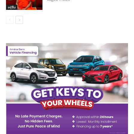
දේශීය