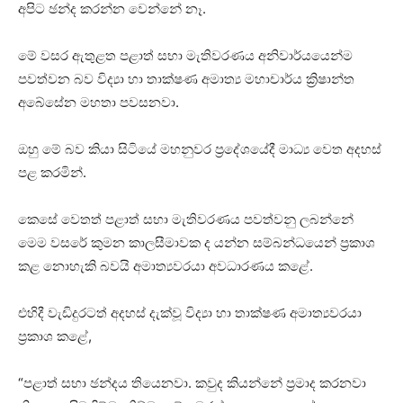
අපිට ඡන්ද කරන්න වෙන්නේ නෑ.
මේ වසර ඇතුළත පළාත් සභා මැතිවරණය අනිවාර්යයෙන්ම
පවත්වන බව විද්‍යා හා තාක්ෂණ අමාත්‍ය මහාචාර්ය ක්‍රිෂාන්ත
අබේසේන මහතා පවසනවා.
ඔහු මේ බව කියා සිටියේ මහනුවර ප්‍රදේශයේදී මාධ්‍ය වෙත අදහස්
පළ කරමින්.
කෙසේ වෙතත් පළාත් සභා මැතිවරණය පවත්වනු ලබන්නේ
මෙම වසරේ කුමන කාලසීමාවක ද යන්න සම්බන්ධයෙන් ප්‍රකාශ
කළ නොහැකි බවයි අමාත්‍යවරයා අවධාරණය කළේ.
එහිදී වැඩිදුරටත් අදහස් දැක්වූ විද්‍යා හා තාක්ෂණ අමාත්‍යවරයා
ප්‍රකාශ කළේ,
“පළාත් සභා ඡන්දය තියෙනවා. කවුද කියන්නේ ප්‍රමාද කරනවා