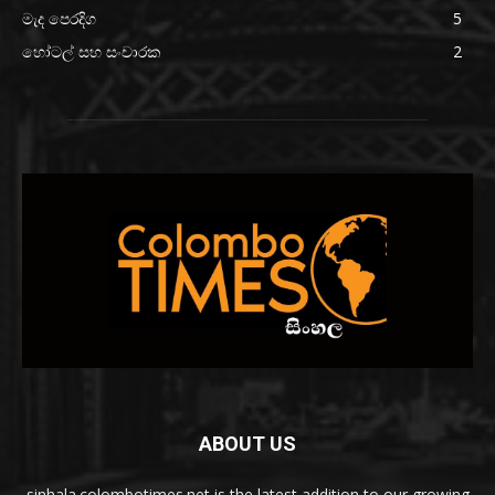
මැද පෙරදිග
5
හෝටල් සහ සංචාරක
2
ABOUT US
sinhala.colombotimes.net is the latest addition to our growing