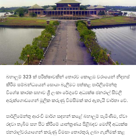
බහාලුම් 323 ක් පරීක්ෂාවකින් තොරව කොළඹ වරායෙන් නිදහස්
කිරීම සම්බන්ධයෙන් සොයා බැලීමට පත්කළ පාර්ලිමේන්තු
විශේෂ කාරක සභාව ශ්‍රී ලංකා රේගුවේ අධ්‍යක්ෂ ජනරාල් සීවලී
අරුක්ගොඩගෙන් මූලික කරුණු විමසීමක් කර ඇතැයි වාර්තා වේ.
පාර්ලිමේන්තු ආරංචි මාර්ග සඳහන් කළේ බහාලුම් පැමිණීම, ඒවා
රඳවා තැබීම සහ පිට කිරීමේ යාන්ත්‍රණය පිළිබඳව මෙහිදී අධ්‍යක්ෂ
ජනරාල්වරයාගෙන් කරුණු විමසා තොරතුරු ලබා ගැනීමක් කළ