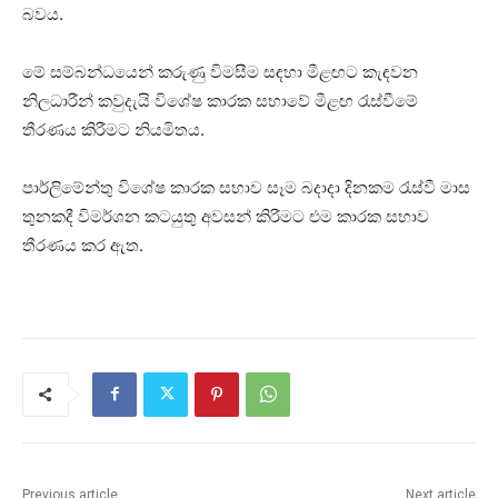
බවය.
මේ සම්බන්ධයෙන් කරුණු විමසීම සඳහා මීළඟට කැඳවන
නිලධාරීන් කවුදැයි විශේෂ කාරක සභාවේ මීළඟ රැස්වීමේ
තීරණය කිරීමට නියමිතය.
පාර්ලිමේන්තු විශේෂ කාරක සභාව සෑම බදාදා දිනකම රැස්වී මාස
තුනකදී විමර්ශන කටයුතු අවසන් කිරීමට එම කාරක සභාව
තීරණය කර ඇත.
Previous article
Next article