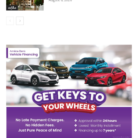
දේශීය