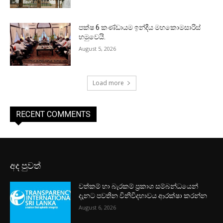
පක්ෂ 6 කණ්ඩායම ඉන්දීය මහකොමසාරිස්
හමුවෙයි.
August 5, 2026
Load more
RECENT COMMENTS
අද පුවත්
වත්කම් හා බැරකම් ප්‍රකාශ සම්බන්ධයෙන්
දැනට පවතින විනිවිදභාවය ආරක්ෂා කරන්න
August 6, 2026