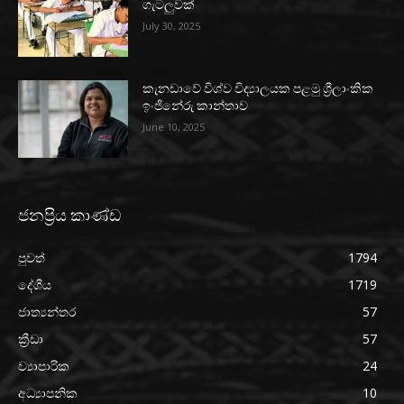
ගැටලුවක්
July 30, 2025
කැනඩාවේ විශ්ව විද්‍යාලයක පළමු ශ්‍රීලාංකික
ඉංජිනේරු කාන්තාව
June 10, 2025
ජනප්‍රිය කාණ්ඩ
පුවත්
1794
දේශීය
1719
ජාත්‍යන්තර
57
ක්‍රීඩා
57
ව්‍යාපාරික
24
අධ්‍යාපනික
10