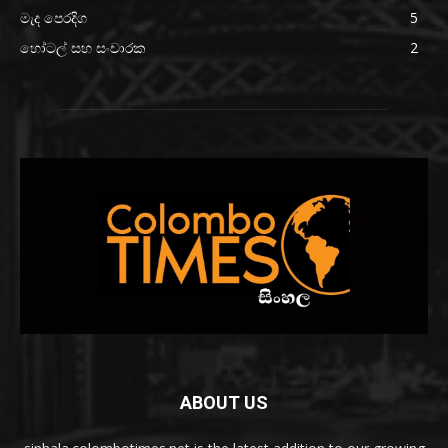
මැද පෙරදිග
5
හෝටල් සහ සංචාරක
2
ABOUT US