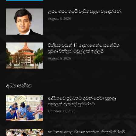
උසම ගසට තමයි වැඩිම සුළඟ වැදෙන්නේ.
August 6, 2026
විනිසුරුවරුන් 11 දෙනාගෙන්ම සමන්විත
පූර්ණ විනිසුරු මඬුල්ලක් ඉල්ලයි.
August 6, 2026
අධ්‍යාපනික
ආසියාවේ ප්‍රමුඛතම ගුවන් සේවා පුහුණු
පාසලක් ඇතුගල් පුරවරයට
October 23, 2025
සාමාන්‍ය පෙළ විභාග සහතික නිකුත් කිරීමේ