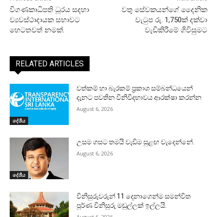
විගණකාධිපති ධූරය සදහා
වතු සේවකයන්ගේ දෛනික
ව්‍යවස්ථාදායක සභාවට
වැටුප රු. 1,750ක් දක්වා
හෙටතවත් නමක්.
වැඩිකිරීමේ ගිවිසුමට
RELATED ARTICLES
වත්කම් හා බැරකම් ප්‍රකාශ සම්බන්ධයෙන්
දැනට පවතින විනිවිදභාවය ආරක්ෂා කරන්න
August 6, 2026
දේශීය
උසම ගසට තමයි වැඩිම සුළඟ වැදෙන්නේ.
August 6, 2026
දේශීය
විනිසුරුවරුන් 11 දෙනාගෙන්ම සමන්විත
පූර්ණ විනිසුරු මඬුල්ලක් ඉල්ලයි.
August 6, 2026