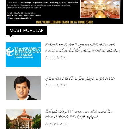
MOST POPULAR
වත්කම් හා බැරකම් ප්‍රකාශ සම්බන්ධයෙන්
දැනට පවතින විනිවිදභාවය ආරක්ෂා කරන්න
August 6, 2026
උසම ගසට තමයි වැඩිම සුළඟ වැදෙන්නේ.
August 6, 2026
විනිසුරුවරුන් 11 දෙනාගෙන්ම සමන්විත
පූර්ණ විනිසුරු මඬුල්ලක් ඉල්ලයි.
August 6, 2026