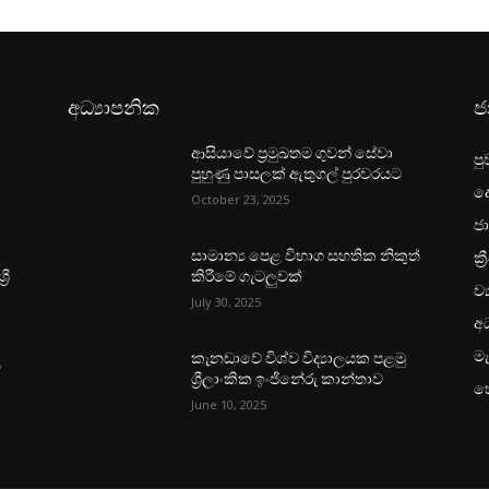
අධ්‍යාපනික
ජ
ආසියාවේ ප්‍රමුඛතම ගුවන් සේවා
පු
පුහුණු පාසලක් ඇතුගල් පුරවරයට
ද
October 23, 2025
ජා
ක්‍
සාමාන්‍ය පෙළ විභාග සහතික නිකුත්
රී
කිරීමේ ගැටලුවක්
ව්
July 30, 2025
අධ
මැ
කැනඩාවේ විශ්ව විද්‍යාලයක පළමු
ය
ශ්‍රීලාංකික ඉංජිනේරු කාන්තාව
හ
June 10, 2025