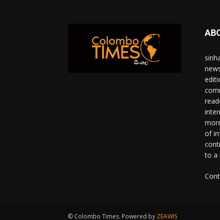
AB
sinh
news
edit
comm
read
inter
more
of i
cont
to a
Cont
© Colombo Times. Powered by
ZEAWIS