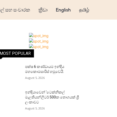
් සහ සංචාරක
ක්‍රීඩා
English
தமிழ்
MOST POPULAR
පක්ෂ 6 කණ්ඩායම ඉන්දීය
මහකොමසාරිස් හමුවෙයි.
August 5, 2026
ඉන්දියාවෙන් ‘ටෙක්නිකල්
මැලතියන්’ලීටර් 500ක තොගයක් ශ්‍රී
ලංකාවට
August 5, 2026