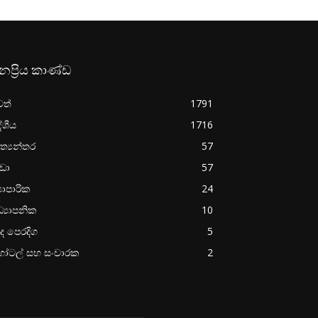
නප්‍රිය කාණ්ඩ
වත්
1791
ේශීය
1716
ත්‍යන්තර
57
රීඩා
57
‍යාපාරික
24
්‍යාපනික
10
ද පෙරදිග
5
ෝටල් සහ සංචාරක
2