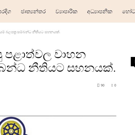
ෙරදිග
ජාත්‍යන්තර
ව්‍යාපාරික
අධ්‍යාපනික
හෝටල
ම් බලපත්‍ර සම්බන්ධ නීතියට සහනයක්.
සු පළාත්වල වාහන
ම්බන්ධ නීතියට සහනයක්.
90
0