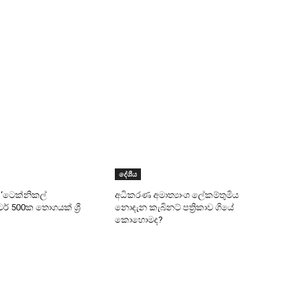
දේශීය
 ‘ටෙක්නිකල්
අධිකරණ අමාත්‍යාංශ ලේකම්තුමිය
ර් 500ක තොගයක් ශ්‍රී
නොදැන කැබිනට් පත්‍රිකාව ගියේ
කොහොමද?