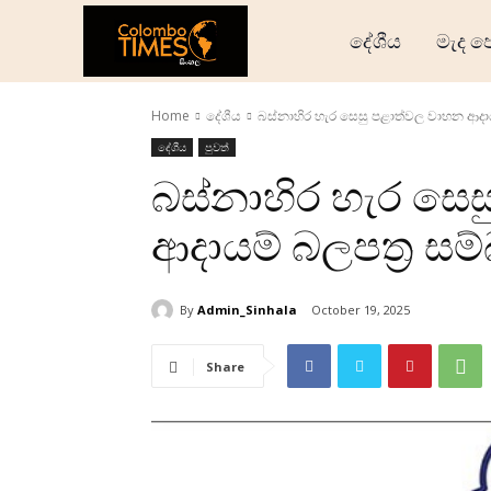
දේශීය
මැද ප
Home
දේශීය
බස්නාහිර හැර සෙසු පළාත්වල වාහන ආදාය
දේශීය
පුවත්
බස්නාහිර හැර සෙ
ආදායම් බලපත්‍ර ස
By
Admin_Sinhala
October 19, 2025
Share