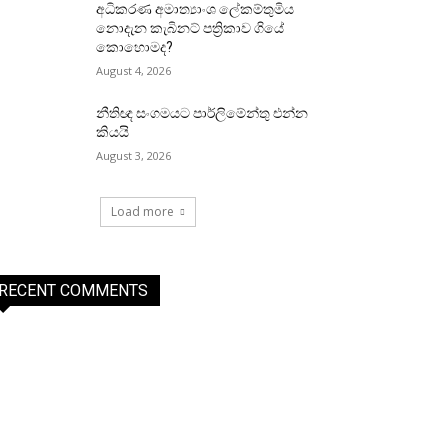
අධිකරණ අමාත්‍යාංශ ලේකම්තුමිය
නොදැන කැබිනට් පත්‍රිකාව ගියේ
කොහොමද?
August 4, 2026
නීතිඥ සංගමයට පාර්ලිමේන්තු එන්න
කියයි
August 3, 2026
Load more
RECENT COMMENTS