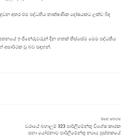
ිදුවන අතර එම පද්ධතිය තාක්ෂණික දෝෂයකට ලක්ව බිඳ
ායතනයේ ඉංජිනේරුවරුන් දින හතක් තිස්සේම මෙම පද්ධතිය
න් අසාර්ථක වූ බව සඳහන්.
Next article
වරායේ බහාලුම් 323 පාර්ලිමේන්තු විශේෂ කාරක
සභා යෝජනාව පාර්ලිමේන්තු න්‍යාය පුස්තකයේ