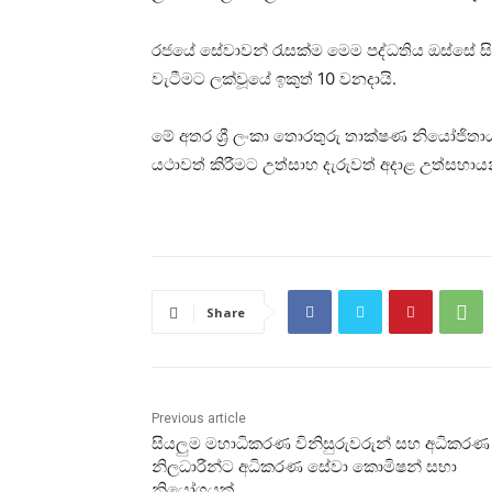
රජයේ සේවාවන් රැසක්ම මෙම පද්ධතිය ඔස්සේ ස
වැටීමට ලක්වූයේ ඉකුත් 10 වනදායි.
මේ අතර ශ්‍රී ලංකා තොරතුරු තාක්ෂණ නියෝජිත
යථාවත් කිරීමට උත්සාහ දැරුවත් අදාළ උත්සහාය
Share
Previous article
සියලුම මහාධිකරණ විනිසුරුවරුන් සහ අධිකරණ
නිලධාරීන්ට අධිකරණ සේවා කොමිෂන් සභා
නියෝගයක්