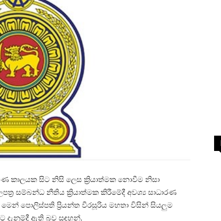
පමණ කාලයක සිට නිසි ලෙස ක්‍රියාත්මක නොවීම නිසා
‍ර සම්බන්ධ නීතිය ක්‍රියාත්මක කිරීමේදී අවශ්‍ය සාධාරණ
් පොලිස්පති ප්‍රියන්ත වීරසූරිය මහතා විසින් සියලුම
ට දැනුම්දී ඇති බව සඳහන්.