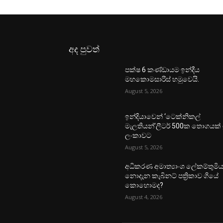
අද පුවත්
පක්ෂ 6 කණ්ඩායම ඉන්දීය
මහකොමසාරිස් හමුවෙයි.
August 5, 2026
ඉන්දියාවෙන් ‘ටෙක්නිකල්
මැලතියන්’ලීටර් 500ක තොගයක් ශ්‍
ලංකාවට
August 5, 2026
අධිකරණ අමාත්‍යාංශ ලේකම්තුමි
නොදැන කැබිනට් පත්‍රිකාව ගියේ
කොහොමද?
August 4, 2026