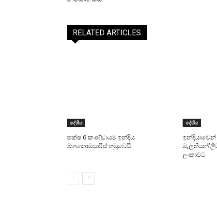
RELATED ARTICLES
දේශීය
දේශීය
පක්ෂ 6 කණ්ඩායම ඉන්දීය
ඉන්දියාවෙන්
මහකොමසාරිස් හමුවෙයි.
මැලතියන්’ලීට
ලංකාවට