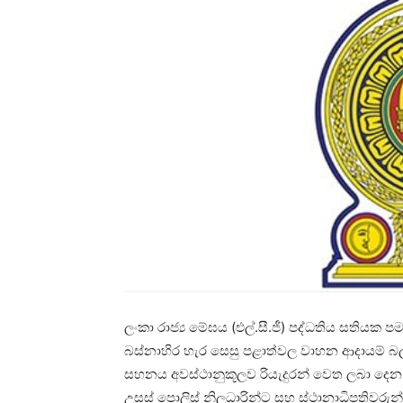
ලංකා රාජ්‍ය මේඝය (එල්.සී.ජී) පද්ධතිය සතියක 
බස්නාහිර හැර සෙසු පළාත්වල වාහන ආදායම් බලපත්
සහනය අවස්ථානුකූලව රියැදුරන් වෙත ලබා දෙන මෙන
උසස් පොලිස් නිලධාරින්ට සහ ස්ථානාධිපතිවරුන්