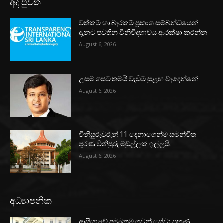
අද පුවත්
වත්කම් හා බැරකම් ප්‍රකාශ සම්බන්ධයෙන්
දැනට පවතින විනිවිදභාවය ආරක්ෂා කරන්න
August 6, 2026
උසම ගසට තමයි වැඩිම සුළඟ වැදෙන්නේ.
August 6, 2026
විනිසුරුවරුන් 11 දෙනාගෙන්ම සමන්විත
පූර්ණ විනිසුරු මඬුල්ලක් ඉල්ලයි.
August 6, 2026
අධ්‍යාපනික
ආසියාවේ ප්‍රමුඛතම ගුවන් සේවා පුහුණු