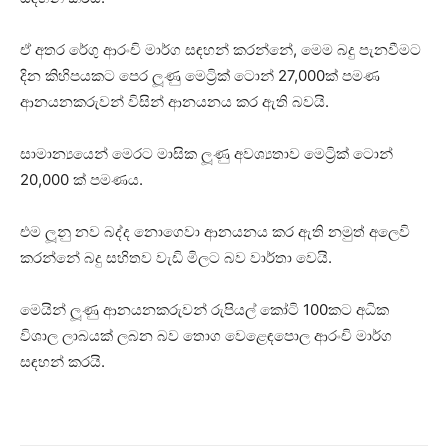
ඒ අතර රේගු ආරංචි මාර්ග සඳහන් කරන්නේ, මෙම බදු පැනවීමට
දින කිහිපයකට පෙර ලූණු මෙට්‍රික් ටොන් 27,000ක් පමණ
ආනයනකරුවන් විසින් ආනයනය කර ඇති බවයි.
සාමාන්‍යයෙන් මෙරට මාසික ලූණු අවශ්‍යතාව මෙට්‍රික් ටොන්
20,000 ක් පමණය.
එම ලූනු නව බද්ද නොගෙවා ආනයනය කර ඇති නමුත් අලෙවි
කරන්නේ බදු සහිතව වැඩි මිලට බව වාර්තා වෙයි.
මෙයින් ලූණු ආනයනකරුවන් රුපියල් කෝටි 100කට අධික
විශාල ලාබයක් ලබන බව තොග වෙළෙඳපොල ආරංචි මාර්ග
සඳහන් කරයි.