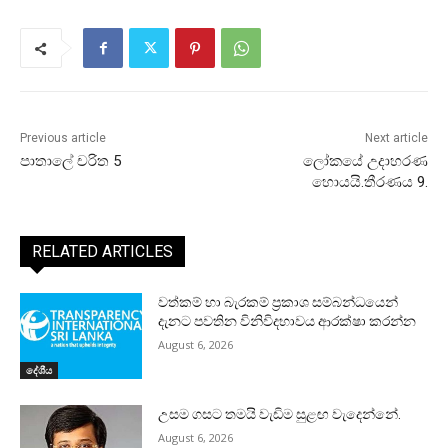
Previous article
Next article
පාතාලේ චරිත 5
ලෝකයේ උදාහරණ
හොයයි.තීරණය 9.
RELATED ARTICLES
වත්කම් හා බැරකම් ප්‍රකාශ සම්බන්ධයෙන්
දැනට පවතින විනිවිදභාවය ආරක්ෂා කරන්න
August 6, 2026
දේශීය
උසම ගසට තමයි වැඩිම සුළඟ වැදෙන්නේ.
August 6, 2026