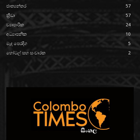
ජාත්‍යන්තර
57
ක්‍රීඩා
57
ව්‍යාපාරික
24
අධ්‍යාපනික
10
මැද පෙරදිග
5
හෝටල් සහ සංචාරක
2