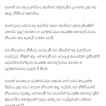
එහෙත් එම බදු පැනවීමට කැබිනට් අනුමැතිය ලබාගත යුතු බව
අදාළ නීතියේ සඳහන්ය.
එසේ වුවද මෙවර බදු පැනවීම සඳහා කැබිනට් අනුමැතියකින්
තොරව මුදල් අමාත්‍යාංශ ලේකම්වරයා අධ්‍යක්ෂ ජනරාල්වරයාට
නියෝග කර ඇතැයි වාර්තා වෙයි.
එම නියෝගය නීතියට පටහැණි බව කියමින් බදු පැනවීමේ
ගැසට්ටුව නිකුත් කළ නොහැකි බව වෙළෙඳ ආයෝජන ප්‍රතිපත්ති
දෙපාර්තමේන්තුවේ අධ්‍යක්ෂ ජනරාල්වරයා අමාත්‍යංශ
ලේකම්වරයාට දැනුම් දී තිබේ.
එහෙත් අමාත්‍යංශ ලේකම්වරයා කෙසේ හෝ මෙම කටයුත්ත
සිදුවිය යුතු බවට නැවත නියෝග කළ බැවින්, එම නීතිවිරෝධී
නියෝගය ඉටුකළ නොහැකි බව පවසමින් අධ්‍යක්ෂ ජනරාල් ප්‍රදීප්
කුමාර සිය තනතුරෙන් ඉල්ලා අස්වූ බව වැඩිදුරටත් වාර්තාව
සඳහන් කරයි.