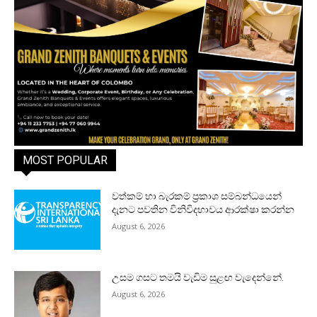
MOST POPULAR
වත්කම් හා බැරකම් ප්‍රකාශ සම්බන්ධයෙන්
දැනට පවතින විනිවිදභාවය ආරක්ෂා කරන්න
August 6, 2026
උසම ගසට තමයි වැඩිම සුළඟ වැදෙන්නේ.
August 6, 2026