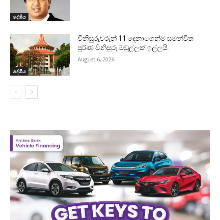
දේශීය
විනිසුරුවරුන් 11 දෙනාගෙන්ම සමන්විත
පූර්ණ විනිසුරු මඬුල්ලක් ඉල්ලයි.
August 6, 2026
දේශීය