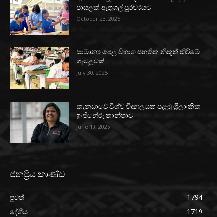
පාසලක් ඇතුගල් පුරවරයට
October 23, 2025
සාමාන්‍ය පෙළ විභාග සහතික නිකුත් කිරීමේ
ගැටලුවක්
July 30, 2025
කැනඩාවේ විශ්ව විද්‍යාලයක පළමු ශ්‍රීලාංකික
ඉංජිනේරු කාන්තාව
June 10, 2025
ජනප්‍රිය කාණ්ඩ
පුවත්
1794
දේශීය
1719