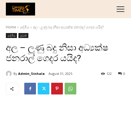
දේශීය
මැද පෙරදිග
Home
දේශීය
අල - ලූණු බදු නිසා අධ්‍යක්ෂ ජනරාල් ගෙදර යයිද?
ජාත්‍යන්තර
දේශීය
පුවත්
ව්‍යාපාරික
අල – ලූණු බදු නිසා අධ්‍යක්ෂ
අධ්‍යාපනික
ජනරාල් ගෙදර යයිද?
හෝටල් සහ සංචාරක
ක්‍රීඩා
By
Admin_Sinhala
August 31, 2025
122
0
English
தமிழ்