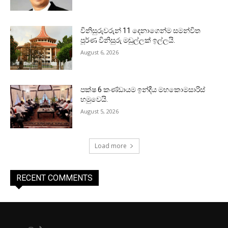
විනිසුරුවරුන් 11 දෙනාගෙන්ම සමන්විත
පූර්ණ විනිසුරු මඬුල්ලක් ඉල්ලයි.
August 6, 2026
පක්ෂ 6 කණ්ඩායම ඉන්දීය මහකොමසාරිස්
හමුවෙයි.
August 5, 2026
Load more
RECENT COMMENTS