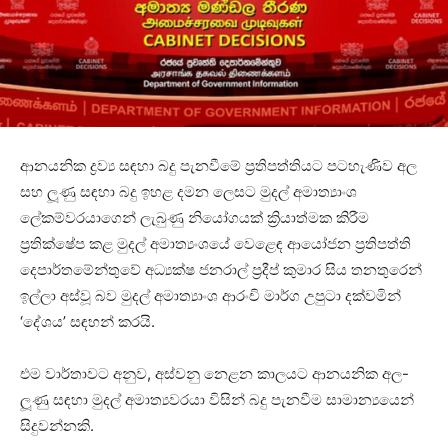
ආනයනික ද්‍රව්‍ය සඳහා බදු පැනවීමේ ප්‍රතිපත්තියට පටහැණිව අල
සහ ලූණු සඳහා බදු ඉහළ දමන ලෙසට මුදල් අමාත්‍යාංශ
ලේකම්වරයාගෙන් ලැබුණු නියෝගයක් ක්‍රියාත්මක කිරීම
ප්‍රතික්ෂේප කළ මුදල් අමාත්‍යංශයේ වෙළෙඳ ආයෝජන ප්‍රතිපත්ති
දෙපාර්තමේන්තුවේ අධ්‍යක්ෂ ජනරාල් ප්‍රදීප් කුමාර සිය තනතුරෙන්
ඉල්ලා අස්වූ බව මුදල් අමාත්‍යාංශ ආරංචි මාර්ග උපුටා දක්වමින්
‘දේශය’ සඳහන් කරයි.
එම වාර්තාවට අනුව, අස්වනු නෙළන කාලයට ආනයනික අල-
ලූණු සඳහා මුදල් අමාත්‍යවරයා විසින් බදු පැනවීම සාමාන්‍යයෙන්
සිදුවන්නකි.