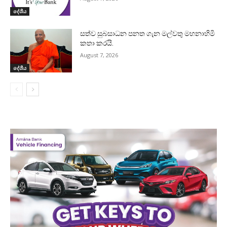
දේශීය
සත්ව සුබසාධන පනත ගැන මල්වතු මහනාහිමි
කතා කරයි.
August 7, 2026
දේශීය