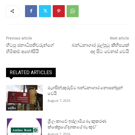
Previous article
Next article
හිටපු ජනාධිපතිවරුන්ගේ
බන්ධනාගාර මුල්පුටු කිහිපයක්
හිමිකම් අහෝසියි
අද සිට වෙනස් වෙයි
RELATED ARTICLES
මැගසින්,කුරුවිට බන්ධනාගාර නොසන්සුන්
වෙයි
August 7, 2026
දේශීය
ශ්‍රී ලංකාවේ ඉස්ලාමීය බැංකුකරණ
ක්ෂේත්‍රයේ‘දශකයේ බැංකුව’
August 7, 2026