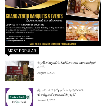
MOST POPULAR
මැගසින්,කුරුවිට බන්ධනාගාර නොසන්සුන්
වෙයි
August 7, 2026
ශ්‍රී ලංකාවේ ඉස්ලාමීය බැංකුකරණ
ක්ෂේත්‍රයේ‘දශකයේ බැංකුව’
August 7, 2026