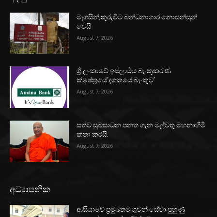
මැගසින්,කුරුවිට බන්ධනාගාර නොසන්සුන්
වෙයි
August 7, 2026
ශ්‍රී ලංකාවේ ඉස්ලාමීය බැංකුකරණ
ක්ෂේත්‍රයේ‘දශකයේ බැංකුව’
August 7, 2026
සත්ව සුබසාධන පනත ගැන මල්වතු මහනාහිමි
කතා කරයි.
August 7, 2026
අධ්‍යාපනික
ආසියාවේ ප්‍රමුඛතම ගුවන් සේවා පුහුණු