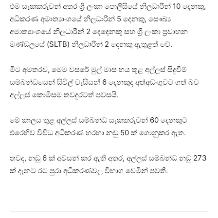
එම සැකකරුවන් අතර ශ්‍රී ලංකා පොලිසියේ නිලධාරීන් 10 දෙනකු,
අධිකරණ අමාත්‍යාංශයේ නිලධාරීන් 5 දෙනකු, සෞඛ්‍ය
අමාත්‍යාංශයේ නිලධාරීන් 2 දෙදෙනකු සහ ශ්‍රී ලංකා ප්‍රවාහන
මණ්ඩලයේ (SLTB) නිලධාරීන් 2 දෙනකු ඇතුළත් වේ.
මීට අමතරව, මෙම වසරේ මුල් මාස හය තුළ අල්ලස් සිදුවීම්
සම්බන්ධයෙන් සිවිල් වැසියන් 6 දෙනකුද අත්අඩංගුවට ගත් බව
අල්ලස් කොමිසම තවදුරටත් පවසයි.
මේ කාලය තුළ අල්ලස් සම්බන්ධ සැකකරුවන් 60 දෙනකුට
එරෙහිව විවිධ අධිකරණ හරහා නඩු 50 ක් ගොනුකර ඇත.
තවද, නඩු 6 ක් අවසන් කර ඇති අතර, අල්ලස් සම්බන්ධ නඩු 273
ක් දැනට රට පුරා අධිකරණවල විභාග වෙමින් පවතී.