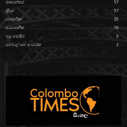
ජාත්‍යන්තර
57
ක්‍රීඩා
57
ව්‍යාපාරික
25
අධ්‍යාපනික
10
මැද පෙරදිග
5
හෝටල් සහ සංචාරක
2