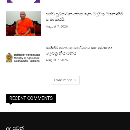
සත්ව සුබසාධන පනත ගැන මල්වතු මහනාහිමි
කතා කරයි.
August 7, 2026
සත්ත්ව පනත සංශෝධනය සහ ප්‍රවාහන
බලපත්‍ර නියාමනය
August 7, 2026
Load more
RECENT COMMENTS
අද පුවත්