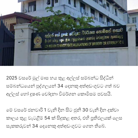
2025 වසරේ මුල් මාස හය තුළ අල්ලස් සම්බන්ධ සිද්ධීන්
සම්බන්ධයෙන් පුද්ගලයන් 34 දෙනකු අත්අඩංගුවට ගත් බව
අල්ලස් හෝ දූෂණ චෝදනා විමර්ශන කොමිසම පවසයි.
මේ වසරේ ජනවාරි 1 වැනි දින සිට ජුනි 30 වැනි දින දක්වා
කාලය තුළ වැටළීම් 54 ක් සිදුකළ අතර, එහි ප්‍රතිඵලයක් ලෙස
සැකකරුවන් 34 දෙනෙකු අත්අඩංගුවට ගෙන තිබේ.