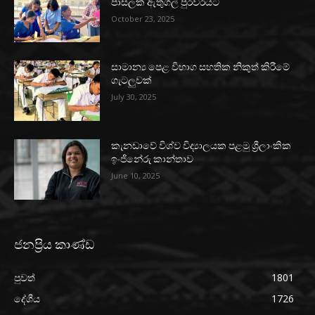
පාසලක් ඇතුගල් පුරවරයට
October 23, 2025
සාමාන්‍ය පෙළ විභාග සහතික නිකුත් කිරීමේ
ගැටලුවක්
July 30, 2025
කැනඩාවේ විශ්ව විද්‍යාලයක පළමු ශ්‍රීලාංකික
ඉංජිනේරු කාන්තාව
June 10, 2025
ජනප්‍රිය කාණ්ඩ
පුවත්
1801
දේශීය
1726