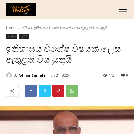
දේශීය
මැද පෙරදිග
Home
දේශීය
ඉතිහාසය විශේෂ විෂයක් ලෙස ඇතුළත් විය යුතුයි
ජාත්‍යන්තර
දේශීය
පුවත්
ව්‍යාපාරික
ඉතිහාසය විශේෂ විෂයක් ලෙස
අධ්‍යාපනික
ඇතුළත් විය යුතුයි
හෝටල් සහ සංචාරක
ක්‍රීඩා
By
Admin_Sinhala
July 21, 2025
143
0
English
தமிழ்