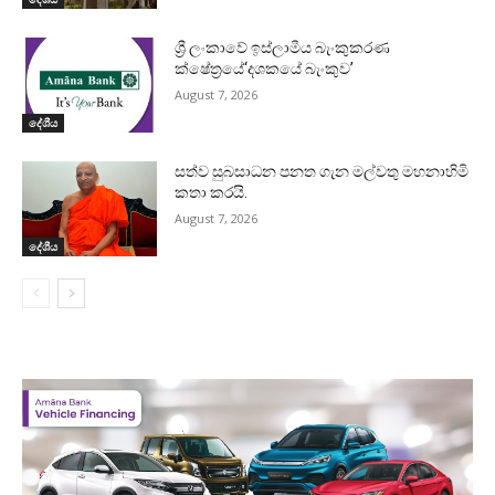
ශ්‍රී ලංකාවේ ඉස්ලාමීය බැංකුකරණ
ක්ෂේත්‍රයේ‘දශකයේ බැංකුව’
August 7, 2026
දේශීය
සත්ව සුබසාධන පනත ගැන මල්වතු මහනාහිමි
කතා කරයි.
August 7, 2026
දේශීය