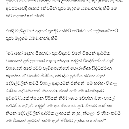
දයාසිරි ජයසේකර මන්ත්‍රීවරයා උන්වහන්සේ බැහැදැකීමට පැමිණි
අවස්ථාවේදී අදහස් දක්වමින් පූජ්‍ය මැදගම ධම්මානන්ද හිමි මේ
බව සදහන් කර තිබේ.
එහිදී වැඩිදුරටත් අදහස් දැක්වූ අස්ගිරි පාර්ශ්වයේ ලේඛකාධිකාරී
පූජ්‍ය මැදගම ධම්මානන්ද හිමි
“බොහෝ දෙනා සිතනවා පුරාවිද්‍යාව වගේ විෂයන් ආර්ථික
වශයෙන් ප්‍රතිලාභයක් නැහැ කියලා. නමුත් විදේශිකයින් වැඩි
වශයෙන් අපේ රටට පැමිණෙන්නේ පෞරාණික සිද්ධස්ථාන
බලන්න. ඒ වගේම සීගිරිය, බෞද්ධ පූජනීය ස්ථාන වැනි
දේවල්වලින් තමයි විශාල ආදායමක් එන්නේ. මේ හරහා විශාල
රැකියා පද්ධතියකුත් තියනවා. එසේ නම් මේ ක්ෂේත්‍රයට
අවබෝධයක් තියෙන පිරිසක් නිර්මාණය වෙන්න ඕනා පාසල්
පද්ධතිය තුළින්. නමුත් මේ අය හිතනවා පුරා විද්‍යාව සාහිත්‍ය
කියන දේවල්වලින් ආර්ථික ලාභයක් නැහැ කියලා. ඒ නිසා තමයි
මේ විෂයන් පුළුවන් තරම් ඈත් කිරීමට උත්සාහ ගන්නේ”