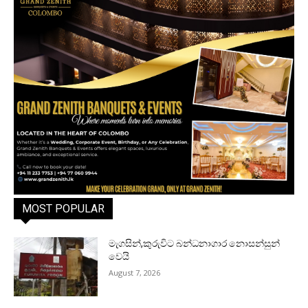
MOST POPULAR
මැගසින්,කුරුවිට බන්ධනාගාර නොසන්සුන්
වෙයි
August 7, 2026