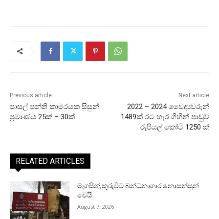
Previous article
Next article
පාසල් පන්ති කාමරයක සිසුන්
2022 – 2024 වෛද්‍යවරුන්
ප්‍රමාණය 25ක් – 30ක්
1489ක් රට හැර ගිහින් පාඩුව
රුපියල් කෝටි 1250 ක්
RELATED ARTICLES
මැගසින්,කුරුවිට බන්ධනාගාර නොසන්සුන්
වෙයි
August 7, 2026
දේශීය