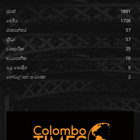
පුවත්
1801
දේශීය
1726
ජාත්‍යන්තර
57
ක්‍රීඩා
57
ව්‍යාපාරික
25
අධ්‍යාපනික
10
මැද පෙරදිග
5
හෝටල් සහ සංචාරක
2