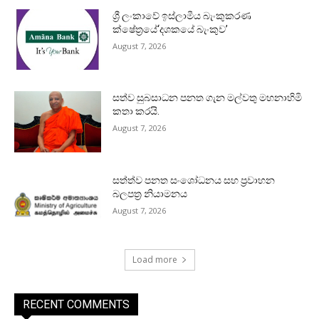
ශ්‍රී ලංකාවේ ඉස්ලාමීය බැංකුකරණ
ක්ෂේත්‍රයේ‘දශකයේ බැංකුව’
August 7, 2026
සත්ව සුබසාධන පනත ගැන මල්වතු මහනාහිමි
කතා කරයි.
August 7, 2026
සත්ත්ව පනත සංශෝධනය සහ ප්‍රවාහන
බලපත්‍ර නියාමනය
August 7, 2026
Load more
RECENT COMMENTS