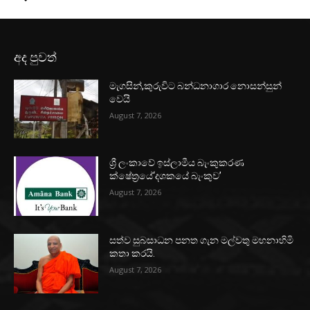
අද පුවත්
මැගසින්,කුරුවිට බන්ධනාගාර නොසන්සුන්
වෙයි
August 7, 2026
ශ්‍රී ලංකාවේ ඉස්ලාමීය බැංකුකරණ
ක්ෂේත්‍රයේ‘දශකයේ බැංකුව’
August 7, 2026
සත්ව සුබසාධන පනත ගැන මල්වතු මහනාහිමි
කතා කරයි.
August 7, 2026