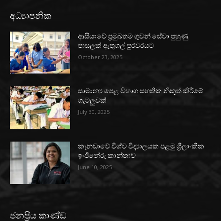
අධ්‍යාපනික
ආසියාවේ ප්‍රමුඛතම ගුවන් සේවා පුහුණු
පාසලක් ඇතුගල් පුරවරයට
October 23, 2025
සාමාන්‍ය පෙළ විභාග සහතික නිකුත් කිරීමේ
ගැටලුවක්
July 30, 2025
කැනඩාවේ විශ්ව විද්‍යාලයක පළමු ශ්‍රීලාංකික
ඉංජිනේරු කාන්තාව
June 10, 2025
ජනප්‍රිය කාණ්ඩ