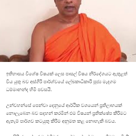
ඉතිහාසය විශේෂ විෂයක් ලෙස පාසල් විෂය නිර්දේශයට ඇතුළත්
විය යුතු බව අස්ගිරි පාර්ශ්වයේ ලේඛකාධිකාරී පූජ්‍ය මැදගම
ධම්මානන්ද හිමි පවසයි.
උන්වහන්සේ පෙන්වා දෙනුයේ ආර්ථික වශයෙන් ප්‍රතිලාභයක්
නොලැබෙන බව සදහන් කරමින් එම විෂයන් ප්‍රතික්ෂේප කිරීමට
ඇතැම් පාර්ශව කටයුතු කිරීම අනුමත කළ නොහැකි බවය.