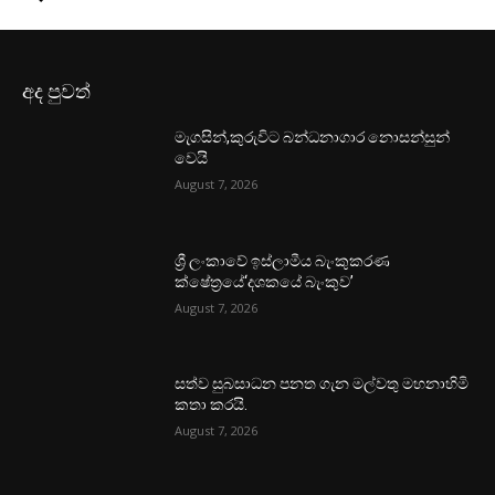
අද පුවත්
මැගසින්,කුරුවිට බන්ධනාගාර නොසන්සුන්
වෙයි
August 7, 2026
ශ්‍රී ලංකාවේ ඉස්ලාමීය බැංකුකරණ
ක්ෂේත්‍රයේ‘දශකයේ බැංකුව’
August 7, 2026
සත්ව සුබසාධන පනත ගැන මල්වතු මහනාහිමි
කතා කරයි.
August 7, 2026