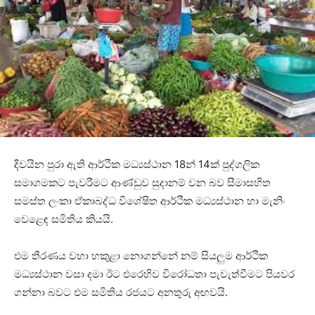
දිවයින පුරා ඇති ආර්ථික මධ්‍යස්ථාන 18න් 14ක් පුද්ගලික
සමාගමකට පැවරීමට ආණ්ඩුව සුදානම් වන බව සීමාසහිත
සමස්ත ලංකා ඒකාබද්ධ විශේෂිත ආර්ථික මධ්‍යස්ථාන හා මැනිං
වෙළෙඳ සමිතිය කියයි.
එම තීරණය වහා හකුළා නොගන්නේ නම් සියලුම ආර්ථික
මධ්‍යස්ථාන වසා දමා ඊට එරෙහිව විරෝධතා පැවැත්වීමට පියවර
ගන්නා බවට එම සමිතිය රජයට අනතුරු අඟවයි.