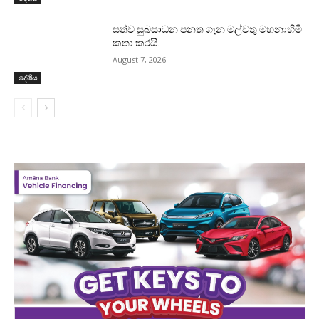
සත්ව සුබසාධන පනත ගැන මල්වතු මහනාහිමි
කතා කරයි.
August 7, 2026
දේශීය