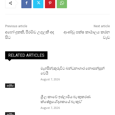
Previous article
Next article
අහෝ දුකකි, පිරමිඩ උගුලකි අද
ආණ්ඩු පක්ෂ කාර්‍යාලය කරන
සිට
වැඩ
RELATED ARTICLES
මැගසින්,කුරුවිට බන්ධනාගාර නොසන්සුන්
වෙයි
August 7, 2026
දේශීය
ශ්‍රී ලංකාවේ ඉස්ලාමීය බැංකුකරණ
ක්ෂේත්‍රයේ‘දශකයේ බැංකුව’
August 7, 2026
දේශීය