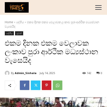
දේශීය
මැද පෙරදිග
Home
දේශීය
එකම දිනක එකම වෙලාවක ලංකාව පුරා ආර්ථික මධ්‍යස්ථාන
ජාත්‍යන්තර
වැසෙයිද
ව්‍යාපාරික
දේශීය
පුවත්
අධ්‍යාපනික
එකම දිනක එකම වෙලාවක
හෝටල් සහ සංචාරක
ලංකාව පුරා ආර්ථික මධ්‍යස්ථාන
ක්‍රීඩා
වැසෙයිද
English
தமிழ்
By
Admin_Sinhala
July 14, 2025
142
0