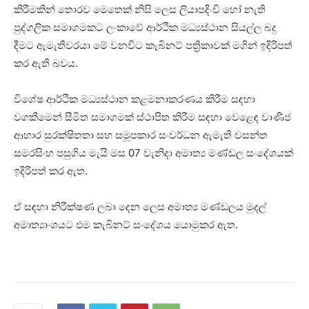
කිරීමකින් තොරව මෙතෙක් නිසි ලෙස ලියාපදිංචි හෝ නැති
පුද්ගලික සමාගමකට ලංකාවේ ආර්ථික මධ්‍යස්ථාන සියල්ල බදු
දීමට ඇමැතිවරයා මේ වනවිට කැබිනට් පත්‍රිකාවක් මගින් ඉදිරිපත්
කර ඇති බවය.
විශේෂ ආර්ථික මධ්‍යස්ථාන කළමනාකරණය කිරීම සඳහා
වගකීමෙන් සීමිත සමාගමක් ස්ථාපිත කිරීම සඳහා වෙළෙඳ වාණිජ
ආහාර සුරක්ෂිතතා සහ සමූපකාර සංවර්ධන ඇමැති වසන්ත
සමරසිංහ පසුගිය මැයි මස 07 වැනිදා අමාත්‍ය මණ්ඩල සංදේශයක්
ඉදිරිපත් කර ඇත.
ඒ සඳහා නිරීක්ෂණ ලබා දෙන ලෙස අමාත්‍ය මණ්ඩලය මුදල්
අමාත්‍යාංශයට එම කැබිනට් සංදේශය යොමුකර ඇත.