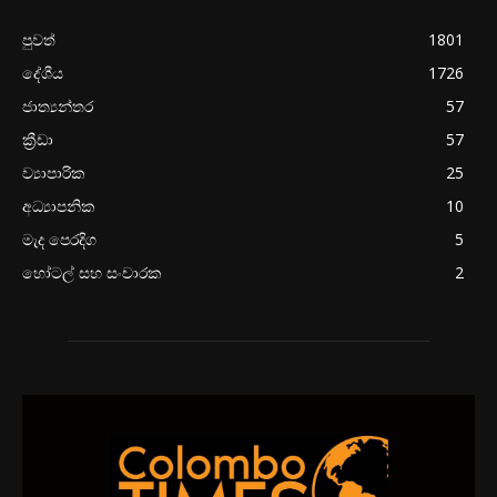
පුවත්
1801
දේශීය
1726
ජාත්‍යන්තර
57
ක්‍රීඩා
57
ව්‍යාපාරික
25
අධ්‍යාපනික
10
මැද පෙරදිග
5
හෝටල් සහ සංචාරක
2