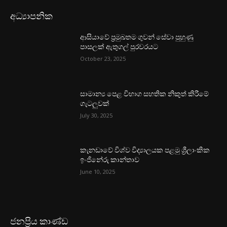
අධ්‍යාපනික
ආසියාවේ ප්‍රමුඛතම ගුවන් සේවා පුහුණු
පාසලක් ඇතුගල් පුරවරයට
October 23, 2025
සාමාන්‍ය පෙළ විභාග සහතික නිකුත් කිරීමේ
ගැටලුවක්
July 30, 2025
කැනඩාවේ විශ්ව විද්‍යාලයක පළමු ශ්‍රීලාංකික
ඉංජිනේරු කාන්තාව
June 10, 2025
ජනප්‍රිය කාණ්ඩ