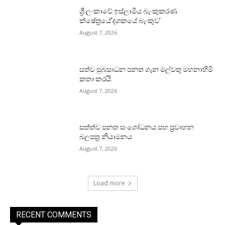
ශ්‍රී ලංකාවේ ඉස්ලාමීය බැංකුකරණ
ක්ෂේත්‍රයේ‘දශකයේ බැංකුව’
August 7, 2026
සත්ව සුබසාධන පනත ගැන මල්වතු මහනාහිමි
කතා කරයි.
August 7, 2026
සත්ත්ව පනත සංශෝධනය සහ ප්‍රවාහන
බලපත්‍ර නියාමනය
August 7, 2026
Load more
RECENT COMMENTS