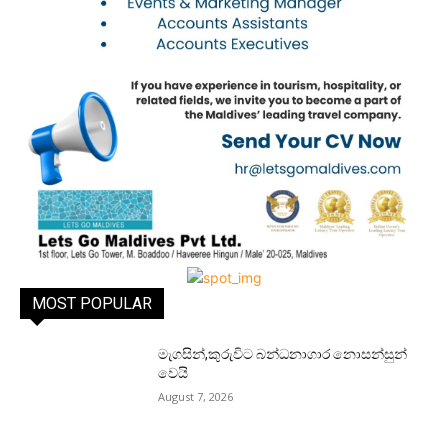
MOST POPULAR
මැගසින්,කුරුවිට බන්ධනාගාර නොසන්සුන්
වෙයි
August 7, 2026