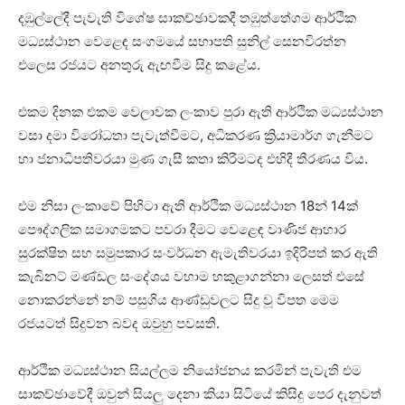
දඹුල්ලේදී පැවැති විශේෂ සාකච්ඡාවකදී තඹුත්තේගම ආර්ථික
මධ්‍යස්ථාන වෙළෙඳ සංගමයේ සභාපති සුනිල් සෙනවිරත්න
එලෙස රජයට අනතුරු ඇඟවීම සිදු කළේය.
එකම දිනක එකම වෙලාවක ලංකාව පුරා ඇති ආර්ථික මධ්‍යස්ථාන
වසා දමා විරෝධතා පැවැත්වීමට, අධිකරණ ක්‍රියාමාර්ග ගැනීමට
හා ජනාධිපතිවරයා මුණ ගැසී කතා කිරීමටද එහිදී තීරණය විය.
එම නිසා ලංකාවේ පිහිටා ඇති ආර්ථික මධ්‍යස්ථාන 18න් 14ක්
පෞද්ගලික සමාගමකට පවරා දීමට වෙළෙඳ වාණිජ ආහාර
සුරක්ෂිත සහ සමුපකාර සංවර්ධන ඇමැතිවරයා ඉදිරිපත් කර ඇති
කැබිනට් මණ්ඩල සංදේශය වහාම හකුළාගන්නා ලෙසත් එසේ
නොකරන්නේ නම් පසුගිය ආණ්ඩුවලට සිදු වූ විපත මෙම
රජයටත් සිදුවන බවද ඔවුහු පවසති.
ආර්ථික මධ්‍යස්ථාන සියල්ලම නියෝජනය කරමින් පැවැති එම
සාකච්ඡාවේදී ඔවුන් සියලු දෙනා කියා සිටියේ කිසිදු පෙර දැනුවත්