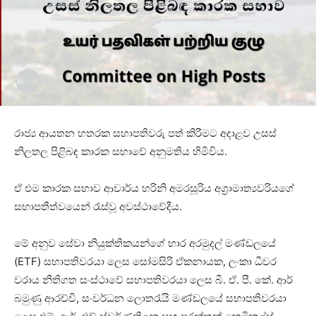
රාජ්‍ය ආයතන හතරක සභාපතිවරු පත් කිරීමට අදාළව උසස්
නිලතල පිළිබඳ කාරක සභාවේ අනුමතිය හිමිවිය.
ඒ එම කාරක සභාව ආචාර්ය හරිනි අමරසූරිය අග්‍රාමාත්‍යවරියගේ
සභාපතීත්වයෙන් රැස්වූ අවස්ථාවේදීය.
මේ අනුව සේවා නියුක්තිකයන්ගේ භාර අරමුදල් මණ්ඩලයේ
(ETF) සභාපතිවරයා ලෙස සෝමසිරි ඒකනායක, ලංකා ධීවර
වරාය නීතිගත සංස්ථාවේ සභාපතිවරයා ලෙස බී. ඒ. පී. කේ. ආර්
බමුණු ආරච්චි, සංවර්ධන ලොතරැයි මණ්ඩලයේ සභාපතිවරයා