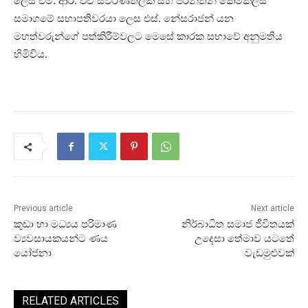
ලෙස එම්. ආර්. එච් ස්වර්ණතිලක සහ පරන්තන් කෙමිකල්ස්
සමාගමේ සභාපතිවරයා ලෙස එස්. නේසරාජන් යන
මහත්වරුන්ගේ පත්කිරීම්වලට මෙසේ කාරක සභාවේ අනුමතිය
හිමිවිය.
Previous article
Next article
කුඩා හා මධ්‍යය පරිමාණ
නිර්බාධිත සමාජ ජීවිතයක්
ව්‍යවසායකයන්ට ණය
උදෙසා තේමාව යටතේ
යෝජනා
වැඩමුළුවක්
RELATED ARTICLES