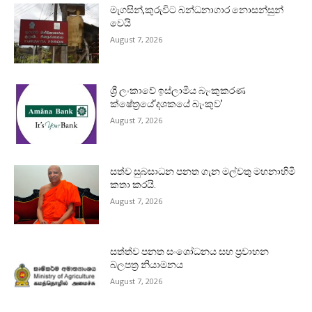
මැගසින්,කුරුවිට බන්ධනාගාර නොසන්සුන්
වෙයි
August 7, 2026
ශ්‍රී ලංකාවේ ඉස්ලාමීය බැංකුකරණ
ක්ෂේත්‍රයේ‘දශකයේ බැංකුව’
August 7, 2026
සත්ව සුබසාධන පනත ගැන මල්වතු මහනාහිමි
කතා කරයි.
August 7, 2026
සත්ත්ව පනත සංශෝධනය සහ ප්‍රවාහන
බලපත්‍ර නියාමනය
August 7, 2026