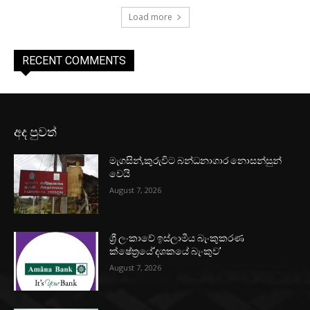
Load more
RECENT COMMENTS
අද පුවත්
මැගසින්,කුරුවිට බන්ධනාගාර නොසන්සුන්
වෙයි
August 7, 2026
ශ්‍රී ලංකාවේ ඉස්ලාමීය බැංකුකරණ
ක්ෂේත්‍රයේ‘දශකයේ බැංකුව’
August 7, 2026