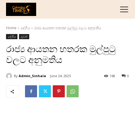
දේශීය
මැද පෙරදිග
Home
දේශීය
රාජ්‍ය ආයතන හතරක මුල්පුටු වලට අනුමතිය
ජාත්‍යන්තර
දේශීය
පුවත්
ව්‍යාපාරික
රාජ්‍ය ආයතන හතරක මුල්පුටු
අධ්‍යාපනික
වලට අනුමතිය
හෝටල් සහ සංචාරක
ක්‍රීඩා
By
Admin_Sinhala
June 24, 2025
168
0
English
தமிழ்