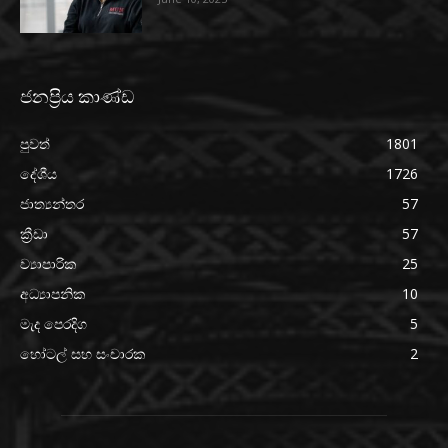
ජනප්‍රිය කාණ්ඩ
පුවත්
1801
දේශීය
1726
ජාත්‍යන්තර
57
ක්‍රීඩා
57
ව්‍යාපාරික
25
අධ්‍යාපනික
10
මැද පෙරදිග
5
හෝටල් සහ සංචාරක
2