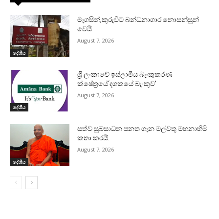
මැගසින්,කුරුවිට බන්ධනාගාර නොසන්සුන්
වෙයි
August 7, 2026
දේශීය
ශ්‍රී ලංකාවේ ඉස්ලාමීය බැංකුකරණ
ක්ෂේත්‍රයේ‘දශකයේ බැංකුව’
August 7, 2026
දේශීය
සත්ව සුබසාධන පනත ගැන මල්වතු මහනාහිමි
කතා කරයි.
August 7, 2026
දේශීය