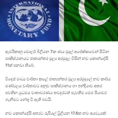
ඇමරිකානු ඩොලර් බිලියන 7ක ණය මුදල් අපේක්ෂාවෙන් සිටින
පාකිස්ථානයට ජාත්‍යන්තර මූල්‍ය අරමුදල විසින් නව කොන්දේසි
11ක් පනවා තිබේ.
විදෙස් මාධ්‍ය වාර්තා කළේ ජාත්‍යන්තර මූල්‍ය අරමුදලේ නව කාර්ය
මණ්ඩලය වාර්තාවට අනුව පාකිස්ථානය හා ඉන්දියාව අතර
පවතින යුධමය වාතාවරණය තවදුරටත් පැවතීම මෙම පියාවර
ගැනීමට හේතු වී ඇති බවයි.
නව කොන්දේසි අතරට රුපියල් ට්‍රිලියන 17.6ක නව අයවැයක්