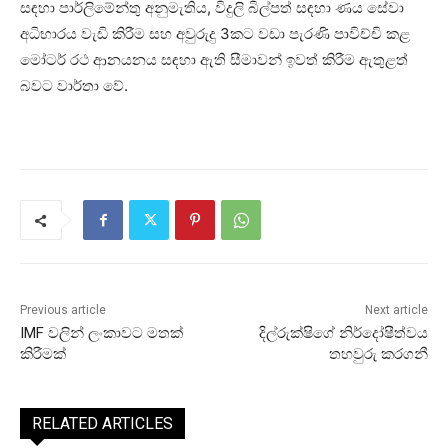
සඳහා පාර්ලිමේන්තු අනුමැතිය, විදුලි බිල්පත් සඳහා ණය සේවා
අධිභාරය වැඩි කිරීම සහ අවුරුදු 3කට වඩා පැරණි පාවිච්චි කළ
මෝටර් රථ ආනයනය සඳහා ඇති සීමාවන් ඉවත් කිරීම ඇතුළත්
බවට වාර්තා වේ.
Previous article
Next article
IMF වලින් ලංකාවට මතක්
දිල්රුක්ෂිගේ නිර්දෝෂීත්වය
කිරීමක්
තහවුරු කරගනී
RELATED ARTICLES