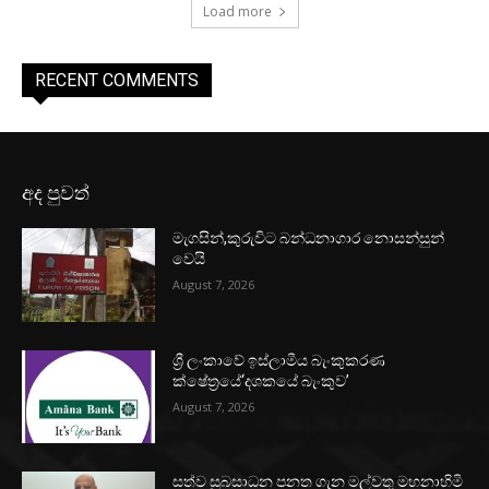
Load more
RECENT COMMENTS
අද පුවත්
මැගසින්,කුරුවිට බන්ධනාගාර නොසන්සුන්
වෙයි
August 7, 2026
ශ්‍රී ලංකාවේ ඉස්ලාමීය බැංකුකරණ
ක්ෂේත්‍රයේ‘දශකයේ බැංකුව’
August 7, 2026
සත්ව සුබසාධන පනත ගැන මල්වතු මහනාහිමි