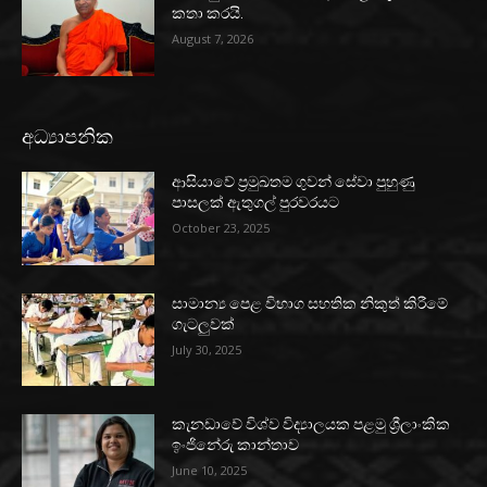
කතා කරයි.
August 7, 2026
අධ්‍යාපනික
ආසියාවේ ප්‍රමුඛතම ගුවන් සේවා පුහුණු
පාසලක් ඇතුගල් පුරවරයට
October 23, 2025
සාමාන්‍ය පෙළ විභාග සහතික නිකුත් කිරීමේ
ගැටලුවක්
July 30, 2025
කැනඩාවේ විශ්ව විද්‍යාලයක පළමු ශ්‍රීලාංකික
ඉංජිනේරු කාන්තාව
June 10, 2025