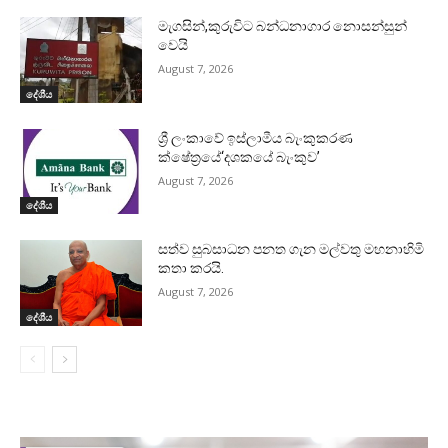
මැගසින්,කුරුවිට බන්ධනාගාර නොසන්සුන්
වෙයි
August 7, 2026
දේශීය
ශ්‍රී ලංකාවේ ඉස්ලාමීය බැංකුකරණ
ක්ෂේත්‍රයේ‘දශකයේ බැංකුව’
August 7, 2026
දේශීය
සත්ව සුබසාධන පනත ගැන මල්වතු මහනාහිමි
කතා කරයි.
August 7, 2026
දේශීය