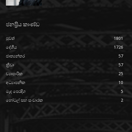
ජනප්‍රිය කාණ්ඩ
පුවත්
1801
දේශීය
1726
ජාත්‍යන්තර
57
ක්‍රීඩා
57
ව්‍යාපාරික
25
අධ්‍යාපනික
10
මැද පෙරදිග
5
හෝටල් සහ සංචාරක
2