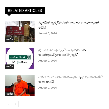
RELATED ARTICLES
මැගසින්,කුරුවිට බන්ධනාගාර නොසන්සුන්
වෙයි
August 7, 2026
දේශීය
ශ්‍රී ලංකාවේ ඉස්ලාමීය බැංකුකරණ
ක්ෂේත්‍රයේ‘දශකයේ බැංකුව’
August 7, 2026
දේශීය
සත්ව සුබසාධන පනත ගැන මල්වතු මහනාහිමි
කතා කරයි.
August 7, 2026
දේශීය