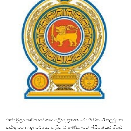
රාජ්‍ය මූල්‍ය කාර්ය සාධනය පිළිබඳ ප්‍රකාශයේ මේ වසරේ පළමුවන
කාර්තුවට අදාළ වර්තාව කැබිනට් මණ්ඩලයට ඉදිරිපත් කර තිබේ.