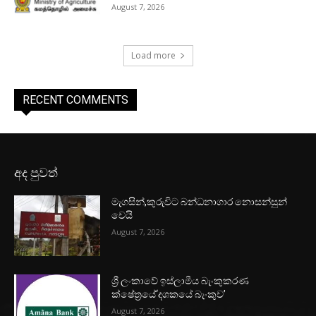
August 7, 2026
Load more
RECENT COMMENTS
අද පුවත්
මැගසින්,කුරුවිට බන්ධනාගාර නොසන්සුන්
වෙයි
August 7, 2026
ශ්‍රී ලංකාවේ ඉස්ලාමීය බැංකුකරණ
ක්ෂේත්‍රයේ‘දශකයේ බැංකුව’
August 7, 2026