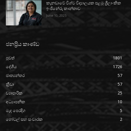
කැනඩාවේ විශ්ව විද්‍යාලයක පළමු ශ්‍රීලාංකික
ඉංජිනේරු කාන්තාව
June 10, 2025
ජනප්‍රිය කාණ්ඩ
පුවත්
1801
දේශීය
1726
ජාත්‍යන්තර
57
ක්‍රීඩා
57
ව්‍යාපාරික
25
අධ්‍යාපනික
10
මැද පෙරදිග
5
හෝටල් සහ සංචාරක
2