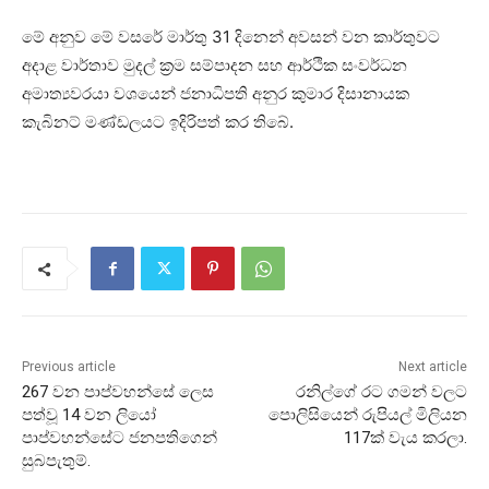
මේ අනුව මේ වසරේ මාර්තු 31 දිනෙන් අවසන් වන කාර්තුවට
අදාළ වාර්තාව මුදල් ක්‍රම සම්පාදන සහ ආර්ථික සංවර්ධන
අමාත්‍යවරයා වශයෙන් ජනාධිපති අනුර කුමාර දිසානායක
කැබිනට් මණ්ඩලයට ඉදිරිපත් කර තිබේ.
Previous article
Next article
267 වන පාප්වහන්සේ ලෙස
රනිල්ගේ රට ගමන් වලට
පත්වූ 14 වන ලියෝ
පොලිසියෙන් රුපියල් මිලියන
පාප්වහන්සේට ජනපතිගෙන්
117ක් වැය කරලා.
සුබපැතුම්.