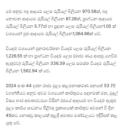
මේ අනුව බදු ආදයම ලෙස රුපියල් බිලියන 970.58ක්, බදු
නොවන ආදායම රුපියල් බිලියන 87.26ක්, ප්‍රාග්ධන ආදායම
රුපියල් බිලියන 5.77ක් හා ප්‍රදාන ලෙස රුපියල් බිලියන1.05 ක්
වශයෙන් මුළු ආදායම රුපියල් බිලියන1,064.66ක් වේ.
වියදම් වශයෙන් පුනරාවර්තන වියදම් ලෙස රුපියල් බිලියන
1,226.55 ක් හා ප්‍රාග්ධන වියදම් ලෙස (රාජ්‍ය ණය ආපසු ගෙවීම්
ඇතුළුව) රුපියල් බිලියන 336.39 ලෙස සමස්ත වියදම රුපියල්
බිලියන 1,562.94 ක් වේ.
2024 අංක 44 දරන රාජ්‍ය මූල්‍ය කළමනාකරණ පනතේ 53 (1)
වගන්තියට අනුව අවම වශයෙන් කාර්තුමය පදනමක් මත, මුදල්
විෂය භාර අමාත්‍යවරයා විසින් රජයේ ආදායම් හා වියදම් ඇතුළු
මූල්‍ය කාර්ය සාධනය පිළිබඳ ප්‍රකාශයක් කාර්තුව අවසන් වී දින
45කට නොඅඩු කාලයක් තුළදී අමාත්‍ය මණ්ඩලයට ඉදිරිපත් කළ
යුතු වේ.