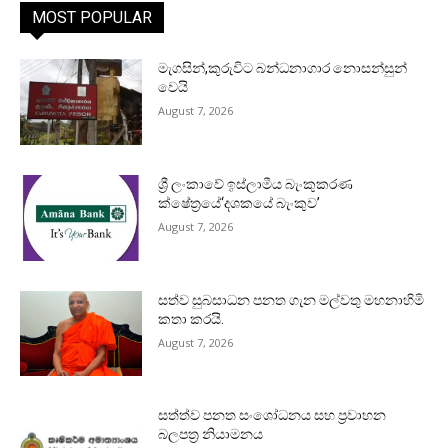
MOST POPULAR
මැගසින්,කුරුවිට බන්ධනාගාර නොසන්සුන්
වෙයි
August 7, 2026
ශ්‍රී ලංකාවේ ඉස්ලාමීය බැංකුකරණ
ක්ෂේත්‍රයේ‘දශකයේ බැංකුව’
August 7, 2026
සත්ව සුබසාධන පනත ගැන මල්වතු මහනාහිමි
කතා කරයි.
August 7, 2026
සත්ත්ව පනත සංශෝධනය සහ ප්‍රවාහන
බලපත්‍ර නියාමනය