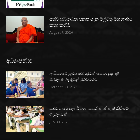
සත්ව සුබසාධන පනත ගැන මල්වතු මහනාහිමි
කතා කරයි.
August 7, 2026
අධ්‍යාපනික
ආසියාවේ ප්‍රමුඛතම ගුවන් සේවා පුහුණු
පාසලක් ඇතුගල් පුරවරයට
October 23, 2025
සාමාන්‍ය පෙළ විභාග සහතික නිකුත් කිරීමේ
ගැටලුවක්
July 30, 2025