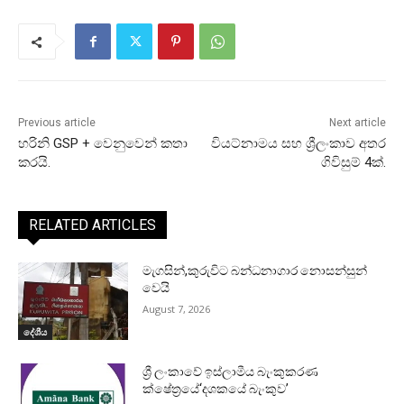
Previous article
Next article
හරිනි GSP + වෙනුවෙන් කතා
වියට්නාමය සහ ශ්‍රීලංකාව අතර
කරයි.
ගිවිසුම් 4ක්.
RELATED ARTICLES
මැගසින්,කුරුවිට බන්ධනාගාර නොසන්සුන්
වෙයි
August 7, 2026
දේශීය
ශ්‍රී ලංකාවේ ඉස්ලාමීය බැංකුකරණ
ක්ෂේත්‍රයේ‘දශකයේ බැංකුව’