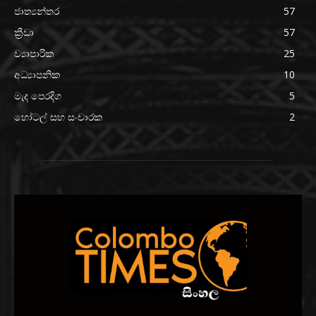
ජාත්‍යන්තර
57
ක්‍රීඩා
57
ව්‍යාපාරික
25
අධ්‍යාපනික
10
මැද පෙරදිග
5
හෝටල් සහ සංචාරක
2