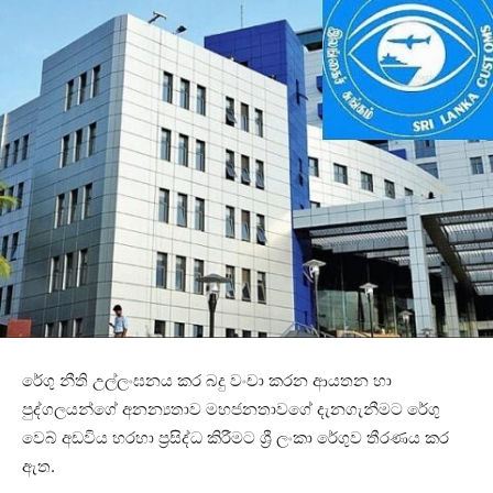
රේගු නීති උල්ලංඝනය කර බදු වංචා කරන ආයතන හා
පුද්ගලයන්ගේ අනන්‍යතාව මහජනතාවගේ දැනගැනීමට රේගු
වෙබ් අඩවිය හරහා ප්‍රසිද්ධ කිරීමට ශ්‍රී ලංකා රේගුව තීරණය කර
ඇත.