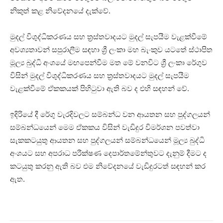
නිකුත් කළ නිවේදනයේ දැක්වේ.
මුදල් විශුද්ධිකරණය සහ ත්‍රස්තවාදයට මුදල් සැපයීම වැළක්වීමේ
අවශ්‍යතාවන් සපුරාලීම සඳහා ශ්‍රී ලංකා මහ බැංකුව යටතේ ස්ථාපිත
මූල්‍ය බුද්ධි අංශයේ මඟපෙන්වීම මත මේ වනවිට ශ්‍රී ලංකා රේගුව
විසින් මුදල් විශුද්ධිකරණය සහ ත්‍රස්තවාදයට මුදල් සැපයීම
වැළක්වීමේ ඒකකයක් පිහිටුවා ඇති බව ද එහි සඳහන් වේ.
ඉදිරියේ දී රේගු වැරදිවලට සම්බන්ධ වන ආයතන සහ පුද්ගලයන්
සම්බන්ධයෙන් මෙම ඒකකය විසින් වැඩිදුර විමර්ශන පවත්වා
සැකකටයුතු ආයතන සහ පුද්ගලයන් සම්බන්ධයෙන් මූල්‍ය බුද්ධි
අංශයට සහ අපරාධ පරීක්ෂණ දෙපාර්තමේන්තුවට දැනුම් දීමට ද
කටයුතු කරනු ඇති බව එම නිවේදනයේ වැඩිදුරටත් සඳහන් කර
ඇත.