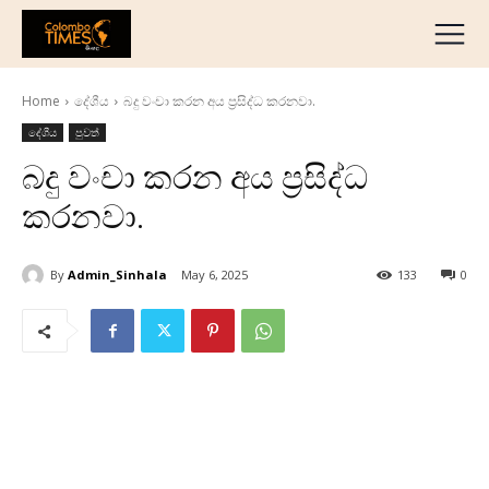
දේශීය
මැද පෙරදිග
Home
දේශීය
බදු වංචා කරන අය ප්‍රසිද්ධ කරනවා.
ජාත්‍යන්තර
දේශීය
පුවත්
ව්‍යාපාරික
බදු වංචා කරන අය ප්‍රසිද්ධ
අධ්‍යාපනික
කරනවා.
හෝටල් සහ සංචාරක
ක්‍රීඩා
By
Admin_Sinhala
May 6, 2025
133
0
English
தமிழ்