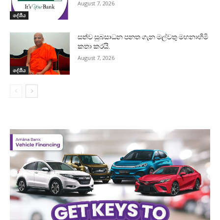
August 7, 2026
දේශීය
සත්ව සුබසාධන පනත ගැන මල්වතු මහනාහිමි
කතා කරයි.
August 7, 2026
දේශීය