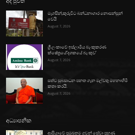
අද පුවත්
මැගසින්,කුරුවිට බන්ධනාගාර නොසන්සුන්
වෙයි
August 7, 2026
ශ්‍රී ලංකාවේ ඉස්ලාමීය බැංකුකරණ
ක්ෂේත්‍රයේ‘දශකයේ බැංකුව’
August 7, 2026
සත්ව සුබසාධන පනත ගැන මල්වතු මහනාහිමි
කතා කරයි.
August 7, 2026
අධ්‍යාපනික
ආසියාවේ ප්‍රමුඛතම ගුවන් සේවා පුහුණු