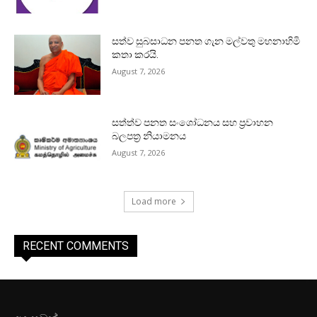
සත්ව සුබසාධන පනත ගැන මල්වතු මහනාහිමි
කතා කරයි.
August 7, 2026
සත්ත්ව පනත සංශෝධනය සහ ප්‍රවාහන
බලපත්‍ර නියාමනය
August 7, 2026
Load more
RECENT COMMENTS