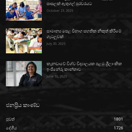
පාසලක් ඇතුගල් පුරවරයට
October 23, 2025
සාමාන්‍ය පෙළ විභාග සහතික නිකුත් කිරීමේ
ගැටලුවක්
July 30, 2025
කැනඩාවේ විශ්ව විද්‍යාලයක පළමු ශ්‍රීලාංකික
ඉංජිනේරු කාන්තාව
June 10, 2025
ජනප්‍රිය කාණ්ඩ
පුවත්
1801
දේශීය
1726