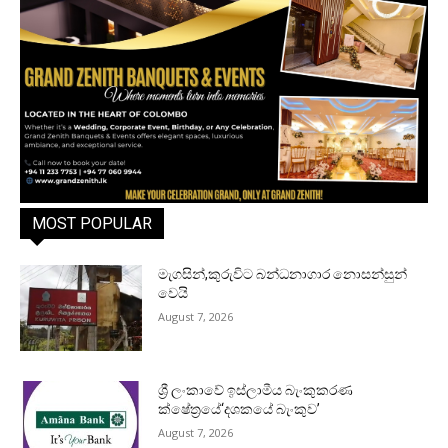
MOST POPULAR
මැගසින්,කුරුවිට බන්ධනාගාර නොසන්සුන්
වෙයි
August 7, 2026
ශ්‍රී ලංකාවේ ඉස්ලාමීය බැංකුකරණ
ක්ෂේත්‍රයේ‘දශකයේ බැංකුව’
August 7, 2026