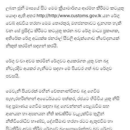
ලබන ජූනි මාසයේ සිට මෙම ක්‍රියාමාර්ගය ආරම්භ කිරීමට කටයුතු
යොදා ඇති අතර http://http:/www.customs.gov.lk යන රේගු
වෙබ් අඩවිය හරහා මෙම තොරතුරු මහජනතාවට දැනගත හැකි
වන සේ ප්‍රසිද්ධ කිරීමට කටයුතු කරන බව රේගු මාධ්‍ය ප්‍රකාශක,
අතිරේක රේගු අධ්‍යක්ෂ ජනරාල් සීවලී අරුක්ගොඩ නිවේදනයක්
නිකුත් කරමින් සඳහන් කරයි.
රේගු වංචා අවම කරමින් රේගුවට අයකරගත යුතු වන බදු
නිවැරදිව අයකර ගැනීමට සඳහා මේ පියවර ගත් බව රේගුව
පවසයි.
මෙවැනි පියවරක් මඟින් චේතනාන්විතව බදු ගෙවීම
පැහැරහරින්නන් අධෛර්යයට පත්කර, රජයට හිමිවිය යුතු නිසි
බදු ප්‍රමාණය ගෙවීම සඳහා බදු ගෙවන්නන් පෙළඹවීම සහ
ආනයන හා අපනයන නීති කඩකිරීම වැළැක්වීම තුළින්
නීතිවිරෝධීව භාණ්ඩ, දේශසීමාව හරහා රටට ඇතුළුවීම හා
පිටකිරීම අවම කිරීම රේගුවේ බලාපොරොත්තුව බව රේගුව