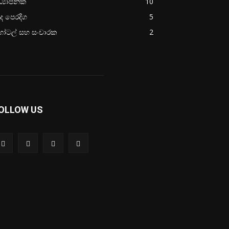
්‍යාපනික
10
ද පෙරදිග
5
ෝටල් සහ සංචාරක
2
OLLOW US