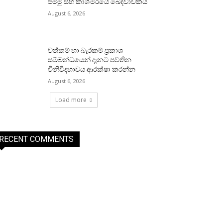
ජම්මු සහ කාශ්මීරයේ ඛේදවාචකය
August 6, 2026
වත්කම් හා බැරකම් ප්‍රකාශ
සම්බන්ධයෙන් දැනට පවතින
විනිවිදභාවය ආරක්ෂා කරන්න
August 6, 2026
Load more
RECENT COMMENTS