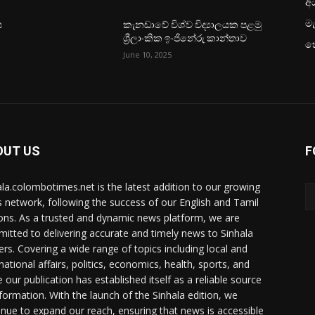
අධ
මැ
ය
කැනඩාවේ විශ්ව විද්‍යාලයක පළමු
ශ්‍රීලාංකික ඉංජිනේරු කාන්තාව
හ
June 10, 2025
OUT US
F
ala.colombotimes.net is the latest addition to our growing
 network, following the success of our English and Tamil
ions. As a trusted and dynamic news platform, we are
itted to delivering accurate and timely news to Sinhala
ers. Covering a wide range of topics including local and
national affairs, politics, economics, health, sports, and
 our publication has established itself as a reliable source
nformation. With the launch of the Sinhala edition, we
inue to expand our reach, ensuring that news is accessible