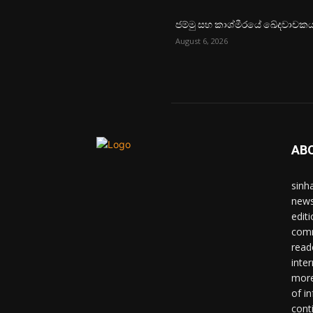
ජම්මු සහ කාශ්මීරයේ ඛේදවාචක
August 6, 2026
AB
sinh
news
edit
comm
read
inter
more
of i
cont