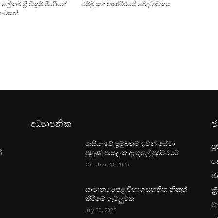
ේකම් ශ්‍රී වික්‍රම් මිස්රිගේ
ජම්මු සහ කාශ්මීරයේ ඛේදවාචකය
 අවසන්
අධ්‍යාපනික
ජ
ආසියාවේ ප්‍රමුඛතම ගුවන් සේවා
පු
්
පුහුණු පාසලක් ඇතුගල් පුරවරයට
ද
October 23, 2025
ජා
ක්‍
සාමාන්‍ය පෙළ විභාග සහතික නිකුත්
කිරීමේ ගැටලුවක්
ව්
July 30, 2025