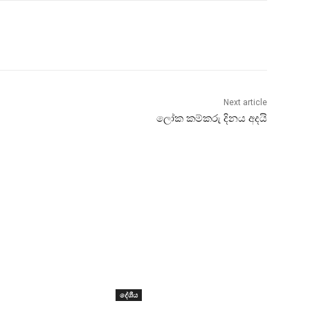
Next article
ලෝක කම්කරු දිනය අදයි
දේශීය