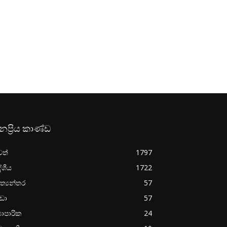
නප්‍රිය කාණ්ඩ
වත්
1797
ේශීය
1722
ත්‍යන්තර
57
රීඩා
57
‍යාපාරික
24