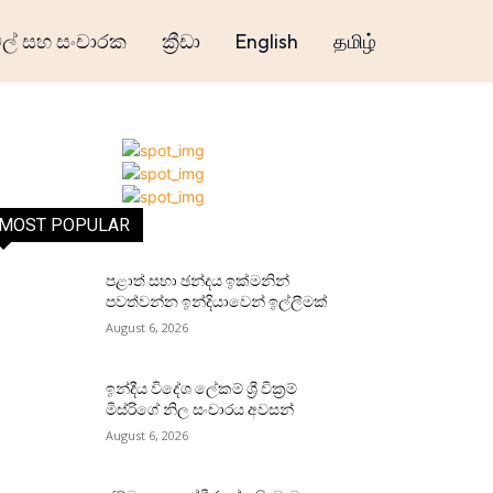
් සහ සංචාරක
ක්‍රීඩා
English
தமிழ்
MOST POPULAR
පළාත් සභා ඡන්දය ඉක්මනින්
පවත්වන්න ඉන්දියාවෙන් ඉල්ලීමක්
August 6, 2026
ඉන්දීය විදේශ ලේකම් ශ්‍රී වික්‍රම්
මිස්රිගේ නිල සංචාරය අවසන්
August 6, 2026