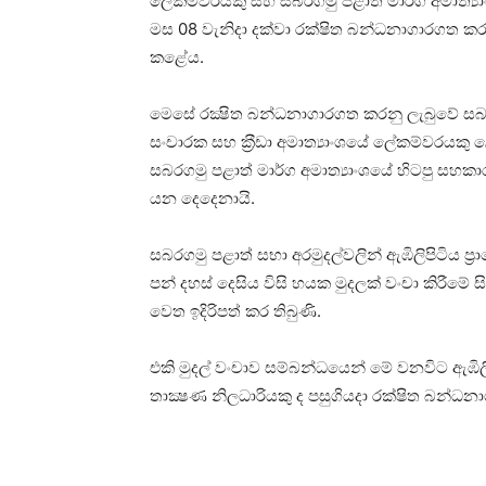
ලේකම්වරයකු සහ සබරගමු පළාත් මාර්ග අමාත්‍යාංශ
මස 08 වැනිදා දක්වා රක්ෂිත බන්ධනාගාරගත කරන 
කළේය.
මෙසේ රක්‍ෂිත බන්ධනාගාරගත කරනු ලැබුවේ සබරගම
සංචාරක සහ ක‍්‍රීඩා අමාත්‍යාංශයේ ලේකම්වරයකු ලෙ
සබරගමු පළාත් මාර්ග අමාත්‍යාංශයේ හිටපු සහකාර ස
යන දෙදෙනායි.
සබරගමු පළාත් සභා අරමුදල්වලින් ඇඹිලිපිටිය ප‍්
පන් දහස් දෙසිය විසි හයක මුදලක් වංචා කිරීමේ
වෙත ඉදිරිපත් කර තිබුණි.
එකි මුදල් වංචාව සම්බන්‍ධයෙන් මේ වනවිට ඇඹිලි
තාක්‍ෂණ නිලධාරියකු ද පසුගියදා රක්ෂිත බන්ධන