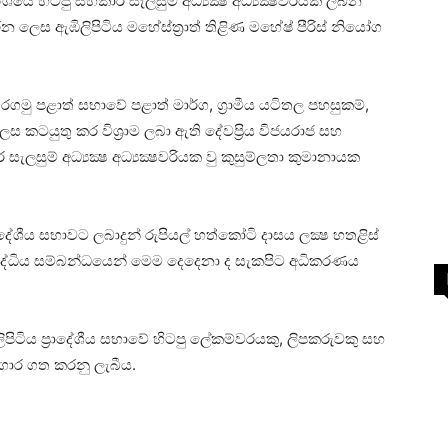
යේ හිටපු සහකාර සැලසුම් අධ්‍යක්‍ෂ අධ්‍යක්‍ෂවරියක ලබන
ලෙස ඇඹිලිපිටිය මහේස්ත‍්‍රාත් තිළිණ මහේෂ් පීරිස් නියෝග
ු පළාත් සභාවේ පළාත් මාර්ග, ග‍්‍රාමීය යටිතල පහසුකම්,
ස කටයුතු කර විශ‍්‍රාම ලබා ඇති දේවප‍්‍රිය විජයරාජ සහ
ැලසුම් අධ්‍යක්‍ෂ අධ්‍යක්‍ෂවරියක වු කුසුම්ලතා කුමානායක
‍රාදේශීය සභාවට ලබාදුන් රුපියල් හත්කෝටි දාසය ලක්‍ෂ හතළිස්
 සිද්ධිය සම්බන්‍ධයෙන් මෙම දෙදෙනා ද සැකපිට අධිකරණය
පිටිය ප‍්‍රාදේශීය සභාවේ හිටපු ලේකම්වරයකු, ලිපකරුවකු සහ
ාගාර ගත කරනු ලැබීය.