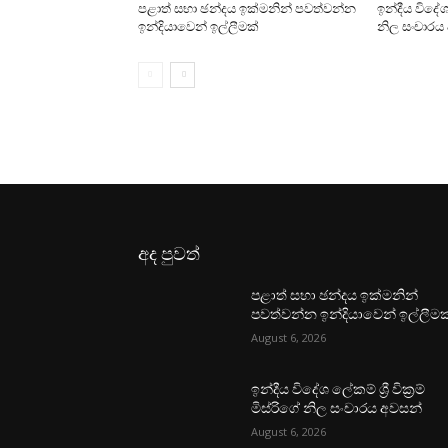
පළාත් සභා ඡන්දය ඉක්මනින් පවත්වන්න
ඉන්දීය විදේශ ල
ඉන්දියාවෙන් ඉල්ලීමක්
නිල සංචාරය
අද පුවත්
පළාත් සභා ඡන්දය ඉක්මනින්
පවත්වන්න ඉන්දියාවෙන් ඉල්ලීමක
August 6, 2026
ඉන්දීය විදේශ ලේකම් ශ්‍රී වික්‍රම්
මිස්රිගේ නිල සංචාරය අවසන්
August 6, 2026