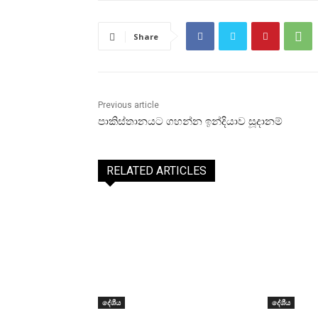
Share
Previous article
පාකිස්තානයට ගහන්න ඉන්දියාව සූදානම්
RELATED ARTICLES
දේශීය
දේශීය