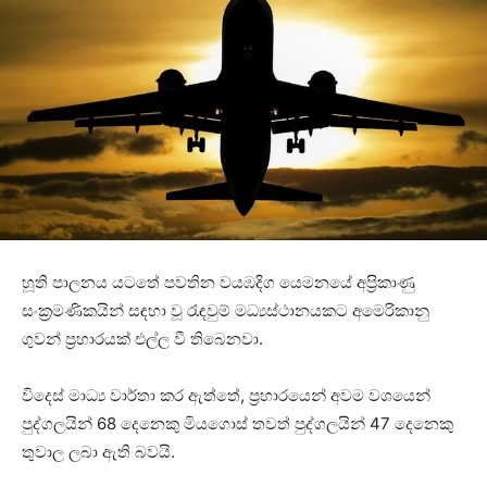
හූති පාලනය යටතේ පවතින වයඹදිග යෙමනයේ අප්‍රිකාණු
සංක්‍රමණිකයින් සඳහා වූ රැඳවුම් මධ්‍යස්ථානයකට අමෙරිකානු
ගුවන් ප්‍රහාරයක් එල්ල වී තිබෙනවා.
විදෙස් මාධ්‍ය වාර්තා කර ඇත්තේ, ප්‍රහාරයෙන් අවම වශයෙන්
පුද්ගලයින් 68 දෙනෙකු මියගොස් තවත් පුද්ගලයින් 47 දෙනෙකු
තුවාල ලබා ඇති බවයි.