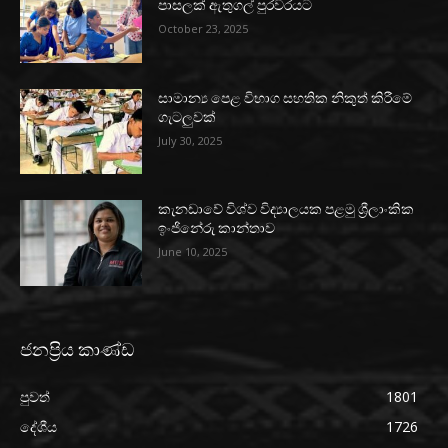
පාසලක් ඇතුගල් පුරවරයට
October 23, 2025
සාමාන්‍ය පෙළ විභාග සහතික නිකුත් කිරීමේ
ගැටලුවක්
July 30, 2025
කැනඩාවේ විශ්ව විද්‍යාලයක පළමු ශ්‍රීලාංකික
ඉංජිනේරු කාන්තාව
June 10, 2025
ජනප්‍රිය කාණ්ඩ
පුවත්
1801
දේශීය
1726