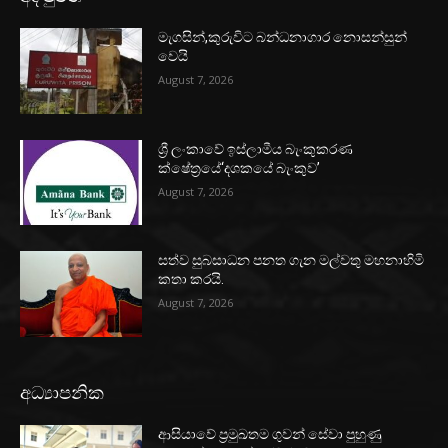
මැගසින්,කුරුවිට බන්ධනාගාර නොසන්සුන්
වෙයි
August 7, 2026
ශ්‍රී ලංකාවේ ඉස්ලාමීය බැංකුකරණ
ක්ෂේත්‍රයේ‘දශකයේ බැංකුව’
August 7, 2026
සත්ව සුබසාධන පනත ගැන මල්වතු මහනාහිමි
කතා කරයි.
August 7, 2026
අධ්‍යාපනික
ආසියාවේ ප්‍රමුඛතම ගුවන් සේවා පුහුණු