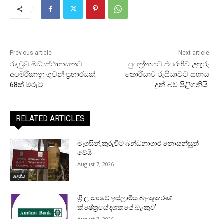
Previous article
Next article
රැඳවුම් මධ්‍යස්ථානයකට
යුක්‍රේනයට එරෙහිව උතුරු
අමෙරිකානු ගුවන් ප්‍රහාරයක්.
කොරියාව රුසියාවට සහාය
68ක් මරුට
දුන් බව පිළිගනියි.
RELATED ARTICLES
මැගසින්,කුරුවිට බන්ධනාගාර නොසන්සුන්
වෙයි
August 7, 2026
දේශීය
ශ්‍රී ලංකාවේ ඉස්ලාමීය බැංකුකරණ
ක්ෂේත්‍රයේ‘දශකයේ බැංකුව’
August 7, 2026