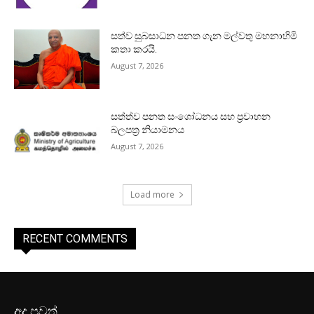
සත්ව සුබසාධන පනත ගැන මල්වතු මහනාහිමි
කතා කරයි.
August 7, 2026
සත්ත්ව පනත සංශෝධනය සහ ප්‍රවාහන
බලපත්‍ර නියාමනය
August 7, 2026
Load more
RECENT COMMENTS
අද පුවත්