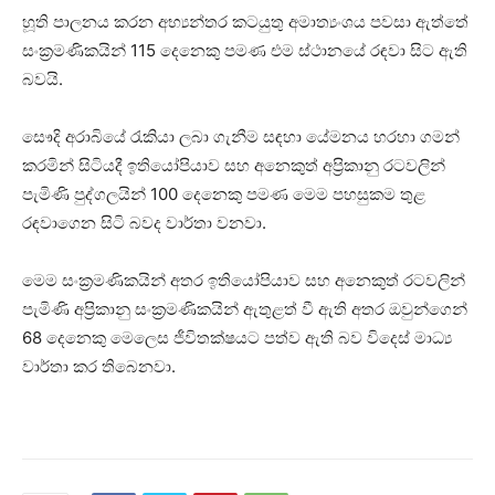
හූති පාලනය කරන අභ්‍යන්තර කටයුතු අමාත්‍යංශය පවසා ඇත්තේ
සංක්‍රමණිකයින් 115 දෙනෙකු පමණ එම ස්ථානයේ රඳවා සිට ඇති
බවයි.
සෞදි අරාබියේ රැකියා ලබා ගැනීම සඳහා යේමනය හරහා ගමන්
කරමින් සිටියදී ඉතියෝපියාව සහ අනෙකුත් අප්‍රිකානු රටවලින්
පැමිණි පුද්ගලයින් 100 දෙනෙකු පමණ මෙම පහසුකම තුළ
රඳවාගෙන සිටි බවද වාර්තා වනවා.
මෙම සංක්‍රමණිකයින් අතර ඉතියෝපියාව සහ අනෙකුත් රටවලින්
පැමිණි අප්‍රිකානු සංක්‍රමණිකයින් ඇතුළත් වී ඇති අතර ඔවුන්ගෙන්
68 දෙනෙකු මෙලෙස ජීවිතක්ෂයට පත්ව ඇති බව විදෙස් මාධ්‍ය
වාර්තා කර තිබෙනවා.