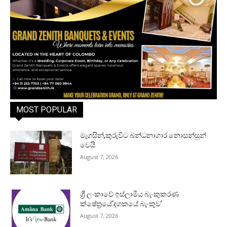
MOST POPULAR
මැගසින්,කුරුවිට බන්ධනාගාර නොසන්සුන්
වෙයි
August 7, 2026
ශ්‍රී ලංකාවේ ඉස්ලාමීය බැංකුකරණ
ක්ෂේත්‍රයේ‘දශකයේ බැංකුව’
August 7, 2026