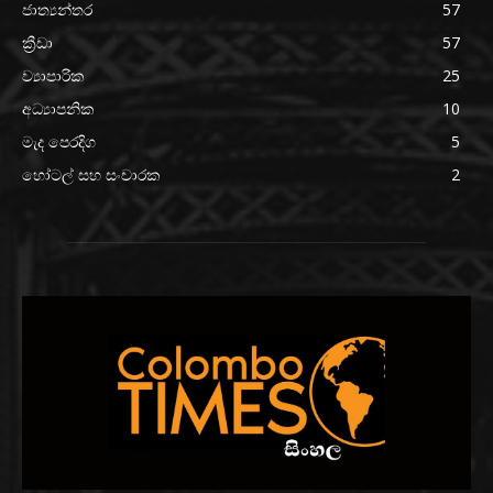
ජාත්‍යන්තර
57
ක්‍රීඩා
57
ව්‍යාපාරික
25
අධ්‍යාපනික
10
මැද පෙරදිග
5
හෝටල් සහ සංචාරක
2