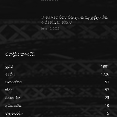
කැනඩාවේ විශ්ව විද්‍යාලයක පළමු ශ්‍රීලාංකික
ඉංජිනේරු කාන්තාව
June 10, 2025
ජනප්‍රිය කාණ්ඩ
පුවත්
1801
දේශීය
1726
ජාත්‍යන්තර
57
ක්‍රීඩා
57
ව්‍යාපාරික
25
අධ්‍යාපනික
10
මැද පෙරදිග
5