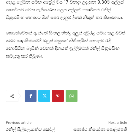
අදාළ ලේඛන සමඟ අප්‍රේල් මස 17 වනදා උදෑසන 9.30ට අල්ලස්
කොමිසම වෙත පැමිණෙන ලෙස අල්ලස් කොමිසම රනිල්
වික්‍රමසිංහ මහතාට මින් පෙර දැනුම් දීමක් නිකුත් කර තිබෙනවා.
කෙසේවෙතත්,ඇත්තේ සිංහල හින්දු අලුත් අවුරුදු සමය තුළ බවත්
මෙම කාලසීමාවේදී ඔහුත් ඔහුගේ නීතීඥයින් කොළඹ රැඳි
නොසිටින බැවින් වෙනත් දිනයක් ඉල්ලීමටත් රනිල් වික්‍රමසිංහ
කටයුතු කර තිබුණා.
Previous article
Next article
රනිල් පිල්ලෙයාන්ට කෝල්
ජ්‍යෙෂ්ඨ නියෝජ්‍ය පොලිස්පති