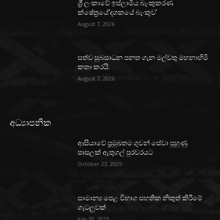
ශ්‍රී ලංකාවේ ඉස්ලාමීය බැංකුකරණ
ක්ෂේත්‍රයේ‘දශකයේ බැංකුව’
August 7, 2026
සත්ව සුබසාධන පනත ගැන මල්වතු මහනාහිමි
කතා කරයි.
August 7, 2026
අධ්‍යාපනික
ආසියාවේ ප්‍රමුඛතම ගුවන් සේවා පුහුණු
පාසලක් ඇතුගල් පුරවරයට
October 23, 2025
සාමාන්‍ය පෙළ විභාග සහතික නිකුත් කිරීමේ
ගැටලුවක්
July 30, 2025