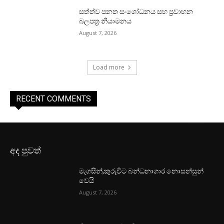
සත්ත්ව පනත සංශෝධනය සහ ප්‍රවාහන
බලපත්‍ර නියාමනය
August 7, 2026
Load more
RECENT COMMENTS
අද පුවත්
මැගසින්,කුරුවිට බන්ධනාගාර නොසන්සුන්
වෙයි
August 7, 2026