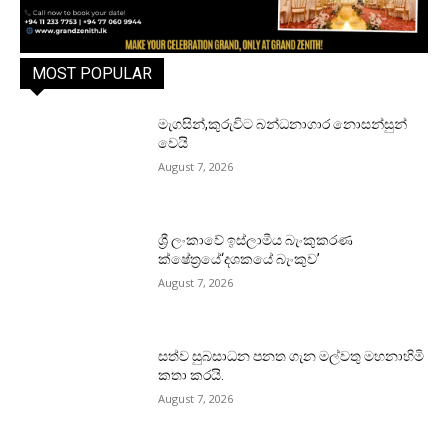
MOST POPULAR
මැගසින්,කුරුවිට බන්ධනාගාර නොසන්සුන්
වෙයි
August 7, 2026
ශ්‍රී ලංකාවේ ඉස්ලාමීය බැංකුකරණ
ක්ෂේත්‍රයේ‘දශකයේ බැංකුව’
August 7, 2026
සත්ව සුබසාධන පනත ගැන මල්වතු මහනාහිමි
කතා කරයි.
August 7, 2026