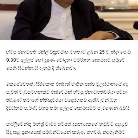
හිටපු ජනාධිපති රනිල් වික්‍රමසිංහ මහතාට ලබන 25 වැනිදා පෙ.ව
9.30ට අල්ලස් හෝ දූෂණ චෝදනා විමර්ශන කොමිසම හමුවේ
පෙනී සිටින්නැයි දැනුම් දී තිබෙනවා.
කෙසේවෙතත්, සිරිකොත එක්සත් ජාතික පක්ෂ මූලස්ථානයේ අද
පැවති වැඩසටහනකට එක්වෙමින් හිටපු ජනාධිපතිවරයා පවසා
තිබුණේ තමාගේ නීතීඥවරයා විදෙස්ගතව ඇතිබැවින් ඔහු
දිවයිනට පැමිණි විගස තමා අල්ලස් කොමිසමට පැමිණෙන බවයි.
පාර්ලිමේන්තු මන්ත්‍රී චාමර සම්පත් දසනායකගේ නඩුවට අදාළව
සිදු කළ ප්‍රකාශයක් සම්බන්ධයෙන් කරුණු තහවුරු කරගැනීමට