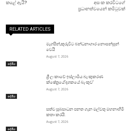
කළේ ඇයි?
අසංක කරවිටගේ
ප්‍රධානත්වයෙන් කමිටුවක්
RELATED ARTICLES
මැගසින්,කුරුවිට බන්ධනාගාර නොසන්සුන්
වෙයි
August 7, 2026
දේශීය
ශ්‍රී ලංකාවේ ඉස්ලාමීය බැංකුකරණ
ක්ෂේත්‍රයේ‘දශකයේ බැංකුව’
August 7, 2026
දේශීය
සත්ව සුබසාධන පනත ගැන මල්වතු මහනාහිමි
කතා කරයි.
August 7, 2026
දේශීය