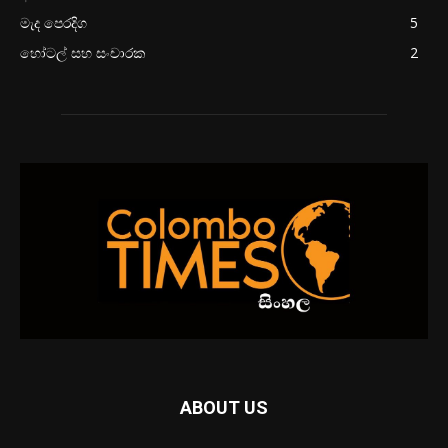
මැද පෙරදිග
5
හෝටල් සහ සංචාරක
2
ABOUT US