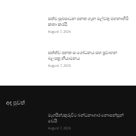
සත්ව සුබසාධන පනත ගැන මල්වතු මහනාහිමි
කතා කරයි.
August 7, 2026
සත්ත්ව පනත සංශෝධනය සහ ප්‍රවාහන
බලපත්‍ර නියාමනය
August 7, 2026
අද පුවත්
මැගසින්,කුරුවිට බන්ධනාගාර නොසන්සුන්
වෙයි
August 7, 2026