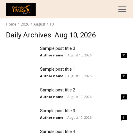
දේශීය
මැද පෙරදිග
Home
2026
August
10
ජාත්‍යන්තර
Daily Archives: Aug 10, 2026
ව්‍යාපාරික
Sample post title 0
අධ්‍යාපනික
Author name
-
August 10, 2026
11
හෝටල් සහ සංචාරක
ක්‍රීඩා
Sample post title 1
Author name
-
August 10, 2026
English
11
தமிழ்
Sample post title 2
Author name
-
August 10, 2026
11
Sample post title 3
Author name
-
August 10, 2026
11
Sample post title 4