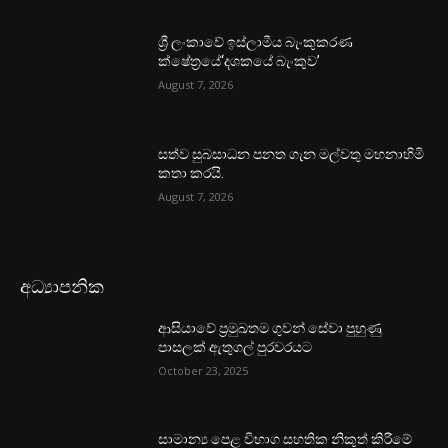
ශ්‍රී ලංකාවේ ඉස්ලාමීය බැංකුකරණ
ක්ෂේත්‍රයේ‘දශකයේ බැංකුව’
August 7, 2026
සත්ව සුබසාධන පනත ගැන මල්වතු මහනාහිමි
කතා කරයි.
August 7, 2026
අධ්‍යාපනික
ආසියාවේ ප්‍රමුඛතම ගුවන් සේවා පුහුණු
පාසලක් ඇතුගල් පුරවරයට
October 23, 2025
සාමාන්‍ය පෙළ විභාග සහතික නිකුත් කිරීමේ