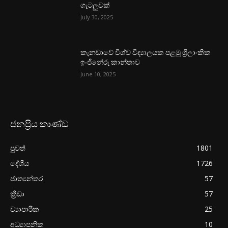
ගැටලුවක්
July 30, 2025
කැනඩාවේ විශ්ව විද්‍යාලයක පළමු ශ්‍රීලාංකික
ඉංජිනේරු කාන්තාව
June 10, 2025
ජනප්‍රිය කාණ්ඩ
පුවත්
1801
දේශීය
1726
ජාත්‍යන්තර
57
ක්‍රීඩා
57
ව්‍යාපාරික
25
අධ්‍යාපනික
10