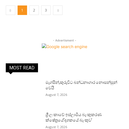
1
2
3
- Advertisment -
MOST READ
මැගසින්,කුරුවිට බන්ධනාගාර නොසන්සුන්
වෙයි
August 7, 2026
ශ්‍රී ලංකාවේ ඉස්ලාමීය බැංකුකරණ
ක්ෂේත්‍රයේ‘දශකයේ බැංකුව’
August 7, 2026