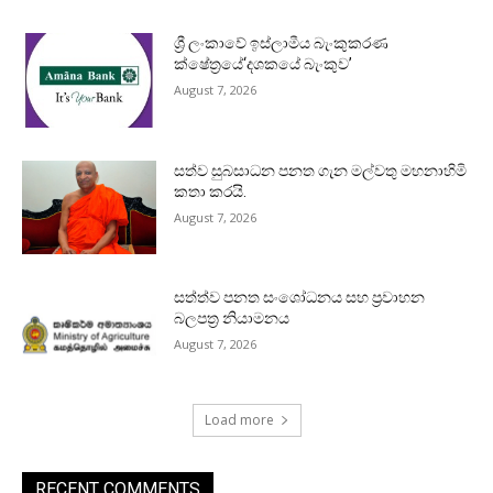
ශ්‍රී ලංකාවේ ඉස්ලාමීය බැංකුකරණ
ක්ෂේත්‍රයේ‘දශකයේ බැංකුව’
August 7, 2026
සත්ව සුබසාධන පනත ගැන මල්වතු මහනාහිමි
කතා කරයි.
August 7, 2026
සත්ත්ව පනත සංශෝධනය සහ ප්‍රවාහන
බලපත්‍ර නියාමනය
August 7, 2026
Load more
RECENT COMMENTS