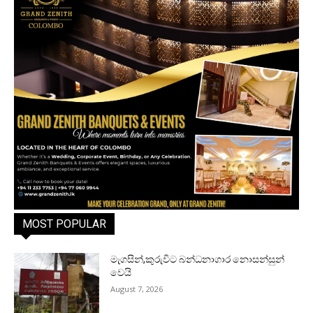
MOST POPULAR
මැගසින්,කුරුවිට බන්ධනාගාර නොසන්සුන්
වෙයි
August 7, 2026