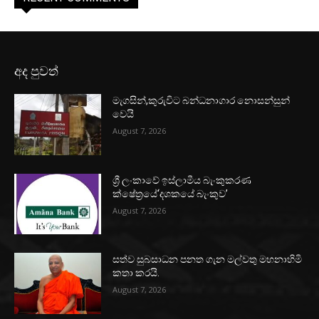
අද පුවත්
මැගසින්,කුරුවිට බන්ධනාගාර නොසන්සුන්
වෙයි
August 7, 2026
ශ්‍රී ලංකාවේ ඉස්ලාමීය බැංකුකරණ
ක්ෂේත්‍රයේ‘දශකයේ බැංකුව’
August 7, 2026
සත්ව සුබසාධන පනත ගැන මල්වතු මහනාහිමි
කතා කරයි.
August 7, 2026