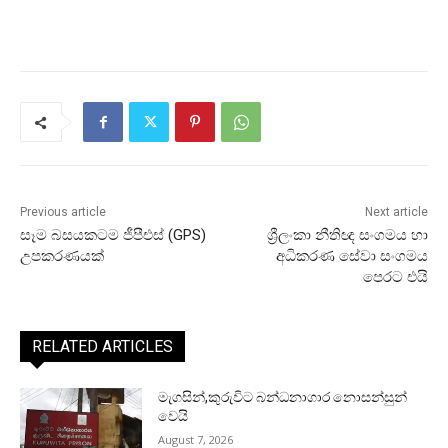
Previous article
Next article
සෑම බසයකටම ජීපීඑස් (GPS)
ශ්‍රීලංකා නීතිඥ සංගමය හා
උපකරණයක්
අධිකරණ සේවා සංගමය
පෙරට එයි
RELATED ARTICLES
මැගසින්,කුරුවිට බන්ධනාගාර නොසන්සුන්
වෙයි
August 7, 2026