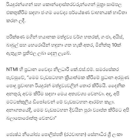
රියදුරන්ගෙන් සහ කොන්දොස්තරවරුන්ගෙන් මුත්‍රා සාම්පල
එකතුකිරීම සඳහා ජංගම වෛද්‍ය පර්යේෂණ වාහනයක් භාවිතා
කරන ලදී.
පරීක්ෂණ මගින් භයානක මත්ද්‍රව්‍ය වර්ග හතරක්, ගංජා, අයිස්,
බාබුල් සහ හෙරොයින් හඳුනා ගත හැකි අතර, මිනිත්තු 10ක්
ඇතුළත ප්‍රතිඵල ලබා දෙනු ලැබේ.
NTMI හි ප්‍රධාන වෛද්‍ය නිලධාරී කේ.එස්.එම්. සමරසේකර
පැවසුවේ, “මෙම වැඩසටහන ක්‍රියාත්මක කිරීමේ ප්‍රධාන අරමුණ
පොදු ප්‍රවාහන රියදුරන් මත්ද්‍රව්‍යවලින් තොර කිරීමයි. දෛනික
අනතුරු අවම කිරීම සඳහා මෙය අත්‍යවශ්‍ය වෙනවා. අද, අපි
මට්ටක්කුලිය ඩිපෝවෙන් මේ වැඩසටහන ආරම්භ කළා.
අනාගතයේදී, මෙම වැඩසටහන දිවයින පුරා ව්‍යාප්ත කිරීමට අපි
බලාපොරොත්තු වෙනවා”
ජ්‍යෙෂ්ඨ නියෝජ්‍ය පොලිස්පති (රථවාහන) සේනාධීර ශ්‍රී ලංකා