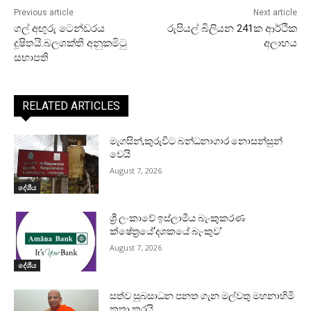
Previous article
Next article
ගල් අඟුරු ටෙන්ඩරය
රුපියල් බිලියන 241ක ආර්ථික
දූෂිතයි.බලශක්ති අනුකමිටු
අලාභය
සභාපති
RELATED ARTICLES
මැගසින්,කුරුවිට බන්ධනාගාර නොසන්සුන්
වෙයි
August 7, 2026
දේශීය
ශ්‍රී ලංකාවේ ඉස්ලාමීය බැංකුකරණ
ක්ෂේත්‍රයේ‘දශකයේ බැංකුව’
August 7, 2026
දේශීය
සත්ව සුබසාධන පනත ගැන මල්වතු මහනාහිමි
කතා කරයි.