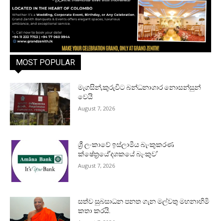
MOST POPULAR
මැගසින්,කුරුවිට බන්ධනාගාර නොසන්සුන්
වෙයි
August 7, 2026
ශ්‍රී ලංකාවේ ඉස්ලාමීය බැංකුකරණ
ක්ෂේත්‍රයේ‘දශකයේ බැංකුව’
August 7, 2026
සත්ව සුබසාධන පනත ගැන මල්වතු මහනාහිමි
කතා කරයි.