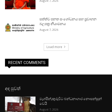
August 7, 2026
සත්ත්ව පනත සංශෝධනය සහ ප්‍රවාහන
බලපත්‍ර නියාමනය
August 7, 2026
Load more
RECENT COMMENTS
අද පුවත්
මැගසින්,කුරුවිට බන්ධනාගාර නොසන්සුන්
වෙයි
August 7, 2026