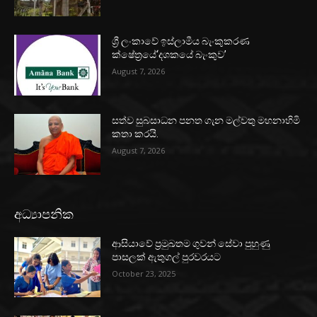
ශ්‍රී ලංකාවේ ඉස්ලාමීය බැංකුකරණ
ක්ෂේත්‍රයේ‘දශකයේ බැංකුව’
August 7, 2026
සත්ව සුබසාධන පනත ගැන මල්වතු මහනාහිමි
කතා කරයි.
August 7, 2026
අධ්‍යාපනික
ආසියාවේ ප්‍රමුඛතම ගුවන් සේවා පුහුණු
පාසලක් ඇතුගල් පුරවරයට
October 23, 2025