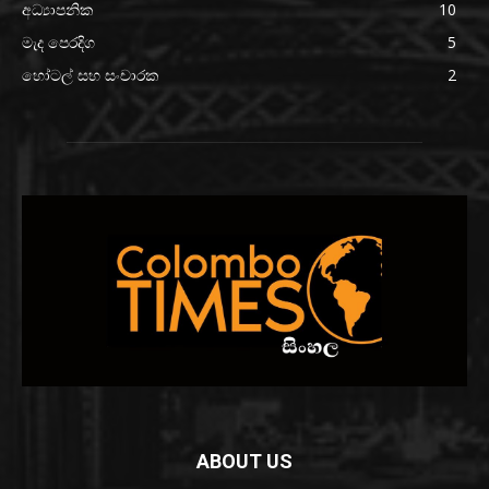
අධ්‍යාපනික
10
මැද පෙරදිග
5
හෝටල් සහ සංචාරක
2
ABOUT US