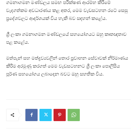
ගමනාගමන මණ්ඩලය සමඟ පරීක්ෂණ ආරම්භ කිරීමේ
වැදගත්කම අවධාරණය කළ අතර, මෙම වැඩසටහන රටේ සෙසු
ප්‍රදේශවලට ආදර්ශයක් විය හැකි බව සඳහන් කළේය.
ශ්‍රී ලංකා ගමනාගමන මණ්ඩලයේ සහයෝගයට ඔහු කෘතඥතාව
පළ කළේය.
මත්පැන් සහ මත්ද්‍රව්‍යවලින් තොර ප්‍රවාහන සේවාවක් නිර්මාණය
කිරීම අරමුණු කරගත් මෙම වැඩසටහනට ශ්‍රී ලංකා පොලිසිය
පූර්ණ සහයෝගය ලබාදෙන බවට ඔහු සහතික විය.