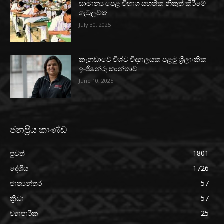
සාමාන්‍ය පෙළ විභාග සහතික නිකුත් කිරීමේ
ගැටලුවක්
July 30, 2025
කැනඩාවේ විශ්ව විද්‍යාලයක පළමු ශ්‍රීලාංකික
ඉංජිනේරු කාන්තාව
June 10, 2025
ජනප්‍රිය කාණ්ඩ
පුවත්
1801
දේශීය
1726
ජාත්‍යන්තර
57
ක්‍රීඩා
57
ව්‍යාපාරික
25