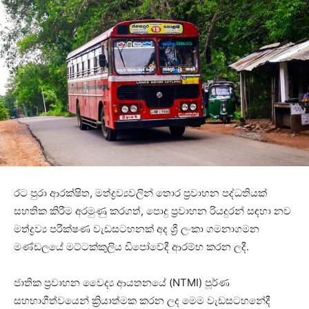
රට පුරා ආරක්ෂිත, මත්ද්‍රව්‍යවලින් තොර ප්‍රවාහන පද්ධතියක්
සහතික කිරීම අරමුණු කරගත්, පොදු ප්‍රවාහන රියදුරන් සඳහා නව
මත්ද්‍රව්‍ය පරීක්ෂණ වැඩසටහනක් අද ශ්‍රී ලංකා ගමනාගමන
මණ්ඩලයේ මට්ටක්කුලිය ඩිපෝවේදී ආරම්භ කරන ලදී.
ජාතික ප්‍රවාහන වෛද්‍ය ආයතනයේ (NTMI) පූර්ණ
සහභාගීත්වයෙන් ක්‍රියාත්මක කරන ලද මෙම වැඩසටහනේදී