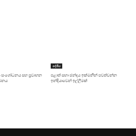
දේශීය
 සංශෝධනය සහ ප්‍රවාහන
පළාත් සභා ඡන්දය ඉක්මනින් පවත්වන්න
ාමනය
ඉන්දියාවෙන් ඉල්ලීමක්