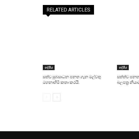
RELATED ARTICLES
දේශීය
දේශීය
සත්ව සුබසාධන පනත ගැන මල්වතු
සත්ත්ව පනත
මහනාහිමි කතා කරයි.
බලපත්‍ර නිය