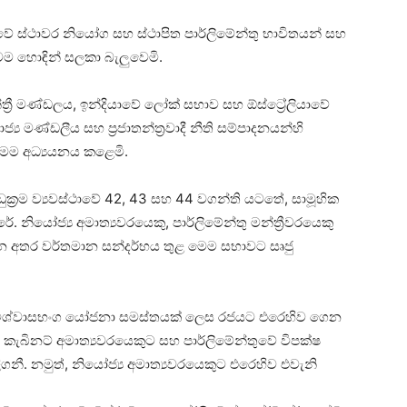
්තුවේ ස්ථාවර නියෝග සහ ස්ථාපිත පාර්ලිමේන්තු භාවිතයන් සහ
මම හොඳින් සලකා බැලුවෙමි.
්‍රී මණ්ඩලය, ඉන්දියාවේ ලෝක් සභාව සහ ඕස්ට්‍රේලියාවේ
‍ය මණ්ඩලීය සහ ප්‍රජාතන්ත්‍රවාදී නීති සම්පාදනයන්හි
 ද මම අධ්‍යයනය කළෙමි.
ආණ්ඩුක්‍රම ව්‍යවස්ථාවේ 42, 43 සහ 44 වගන්ති යටතේ, සාමූහික
 නියෝජ්‍ය අමාත්‍යවරයෙකු, පාර්ලිමේන්තු මන්ත්‍රීවරයෙකු
 අතර වර්තමාන සන්දර්භය තුළ මෙම සභාවට සෘජු
්නේ විශ්වාසභංග යෝජනා සමස්තයක් ලෙස රජයට එරෙහිව ගෙන
 කැබිනට් අමාත්‍යවරයෙකුට සහ පාර්ලිමේන්තුවේ විපක්ෂ
ී. නමුත්, නියෝජ්‍ය අමාත්‍යවරයෙකුට එරෙහිව එවැනි