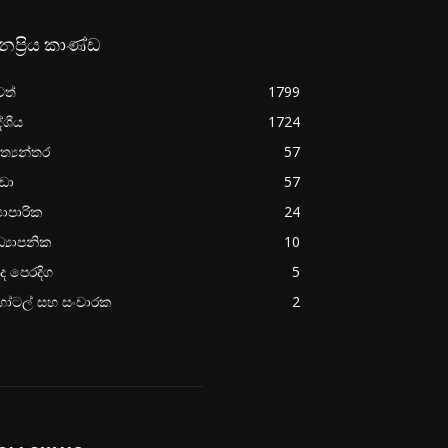
නප්‍රිය කාණ්ඩ
වත්
1799
ේශීය
1724
ත්‍යන්තර
57
රීඩා
57
‍යාපාරික
24
්‍යාපනික
10
ද පෙරදිග
5
ෝටල් සහ සංචාරක
2