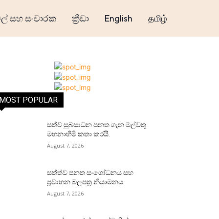
් සහ සංචාරක
ක්‍රීඩා
English
தமிழ்
MOST POPULAR
සත්ව සුබසාධන පනත ගැන මල්වතු
මහනාහිමි කතා කරයි.
August 7, 2026
සත්ත්ව පනත සංශෝධනය සහ
ප්‍රවාහන බලපත්‍ර නියාමනය
August 7, 2026