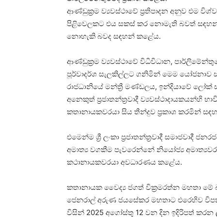
ආණ්ඩුක්‍රම ව්‍යවස්ථාවේ ප්‍රතිපාදන අනුව එම 
පිළිවෙලකට එය සකස් කර නොමැති බවත් සඳහන
නොහැකි බවද සඳහන් කළේය.
ආණ්ඩුක්‍රම ව්‍යවස්ථාවේ විධිවිධාන, පාර්ලිමේන
පූර්වාදර්ශ සැලකිල්ලට ගනිමින් මෙම යෝජනාව 
රාජධානියේ මන්ත්‍රී මණ්ඩලය, ඉන්දියාවේ ලෝක් 
අනෙකුත් ප්‍රජාතන්ත්‍රවාදී ව්‍යවස්ථාදායකයන්හි
කතානායකවරයා සිය තීන්දුව ප්‍රකාශ කරමින් ස
එමෙන්ම ශ්‍රී ලංකා ප්‍රජාතන්ත්‍රවාදී සමාජවාදී
අමාත්‍ය වගකීම පැවරෙන්නේ නියෝජ්‍ය අමාත්‍ය
කථානායකවරයා අවධාරණය කළේය.
කතානායක වෛද්‍ය ජගත් වික්‍රමරත්න මහතා මේ බව
ජෙනරාල් අරුණ ජයසේකර මහතාට එරෙහිව විපක්ෂ
විසින් 2025 අගෝස්තු 12 වන දින ඉදිරිපත් කරන