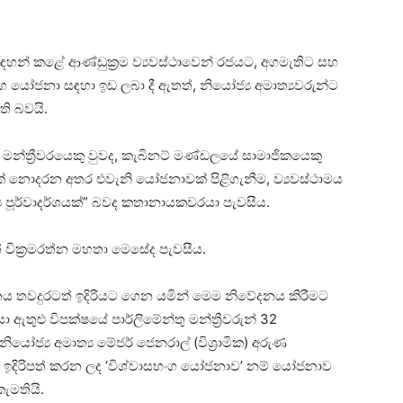
සඳහන් කළේ ආණ්ඩුක්‍රම ව්‍යවස්ථාවෙන් රජයට, අගමැතිට සහ
ග යෝජනා සඳහා ඉඩ ලබා දී ඇතත්, නියෝජ්‍ය අමාත්‍යවරුන්ට
ි බවයි.
ු මන්ත්‍රීවරයෙකු වුවද, කැබිනට් මණ්ඩලයේ සාමාජිකයෙකු
 නොදරන අතර එවැනි යෝජනාවක් පිළිගැනීම, ව්‍යවස්ථාමය
ය පූර්වාදර්ශයක්” බවද කතානායකවරයා පැවසීය.
් වික්‍රමරත්න මහතා මෙසේද පැවසීය.
නය තවදුරටත් ඉදිරියට ගෙන යමින් මෙම නිවේදනය කිරීමට
ඇතුළු විපක්ෂයේ පාර්ලිමේන්තු මන්ත්‍රීවරුන් 32
ෝජ්‍ය අමාත්‍ය මේජර් ජෙනරාල් (විශ්‍රාමික) අරුණ
ඉදිරිපත් කරන ලද ‘විශ්වාසභංග යෝජනාව’ නම් යෝජනාව
ැමතියි.