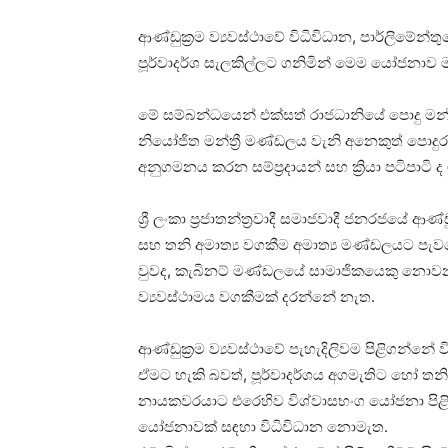
ආණ්ඩුක්‍රම ව්‍යවස්ථාවේ විධිවිධාන, පාර්ලිමේන
පූර්වාදර්ශ සැලකිල්ලට ගනිමින් මෙම යෝජනාව 
මේ සම්බන්ධයෙන් එක්සත් රාජධානියේ පොදු මන්ත
නියෝජිත මන්ත්‍රී මණ්ඩලය වැනි අනෙකුත් පොදුරාජ්
අනුගමනය කරන සම්ප්‍රදායන් සහ ක්‍රියා පටිපාටි
ශ්‍රී ලංකා ප්‍රජාතන්ත්‍රවාදී සමාජවාදී ජනරජයේ 
සහ තනි අමාත්‍ය වගකීම අමාත්‍ය මණ්ඩලයට පැවරේ.
වුවද, කැබිනට් මණ්ඩලයේ සාමාජිකයෙකු නොවන
ව්‍යවස්ථාමය වගකීමක් දරන්නේ නැත.
ආණ්ඩුක්‍රම ව්‍යවස්ථාවේ පැහැදිලිවම පිළිගන
ඒමට හැකි බවත්, පූර්වාදර්ශය අගමැතිට හෝ තනි
නායකවරයාට එරෙහිව විශ්වාසභංග යෝජනා පිළිගන
යෝජනාවක් සඳහා විධිවිධාන නොමැත.