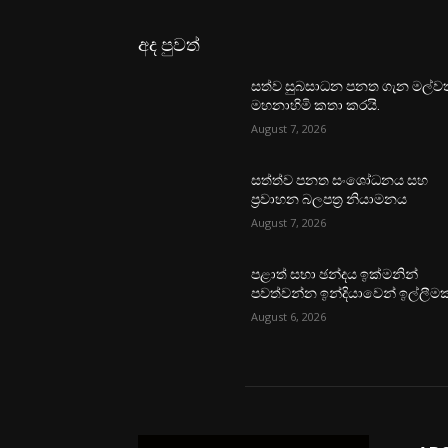
අද පුවත්
සත්ව සුබසාධන පනත ගැන මල්වත
මහනාහිමි කතා කරයි.
August 7, 2026
සත්ත්ව පනත සංශෝධනය සහ
ප්‍රවාහන බලපත්‍ර නියාමනය
August 7, 2026
පළාත් සභා ඡන්දය ඉක්මනින්
පවත්වන්න ඉන්දියාවෙන් ඉල්ලීමක
August 6, 2026