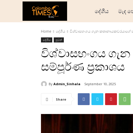
දේශීය
මැද ප
Home
දේශීය
විශ්වාසභංගය ගැන කතානායකවරයාගේ සම්
දේශීය
පුවත්
විශ්වාසභංගය ගැ
සම්පූර්ණ ප්‍රකාශය
By
Admin_Sinhala
September 10, 2025
Share