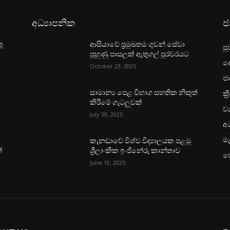
අධ්‍යාපනික
ජ
ු
ආසියාවේ ප්‍රමුඛතම ගුවන් සේවා
පු
පුහුණු පාසලක් ඇතුගල් පුරවරයට
ද
October 23, 2025
ජා
ක්‍
සාමාන්‍ය පෙළ විභාග සහතික නිකුත්
කිරීමේ ගැටලුවක්
ව්
July 30, 2025
අධ
මැ
කැනඩාවේ විශ්ව විද්‍යාලයක පළමු
්
ශ්‍රීලාංකික ඉංජිනේරු කාන්තාව
හ
June 10, 2025