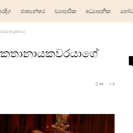
ෙරදිග
ජාත්‍යන්තර
ව්‍යාපාරික
අධ්‍යාපනික
හෝටල
පූර්ණ ප්‍රකාශය
න කතානායකවරයාගේ
94
0