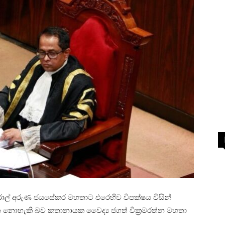
ජෙනරාල් අරුණ ජයසේකර මහතාට එරෙහිව විපක්ෂය විසින්
ත නොහැකි බව කතානායක වෛද්‍ය ජගත් වික්‍රමරත්න මහතා