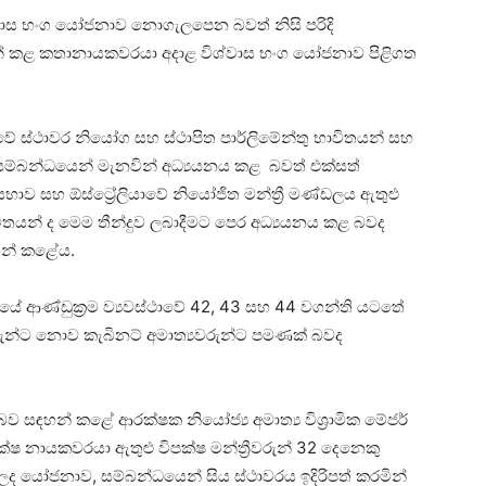
විශ්වාස භංග යෝජනාව නොගැලපෙන බවත් නිසි පරිදි
් කළ කතානායකවරයා අදාළ විශ්වාස භංග යෝජනාව පිළිගත
්තුවේ ස්ථාවර නියෝග සහ ස්ථාපිත පාර්ලිමේන්තු භාවිතයන් සහ
සම්බන්ධයෙන් මැනවින් අධ්‍යයනය කළ බවත් එක්සත්
සභාව සහ ඕස්ට්‍රේලියාවේ නියෝජිත මන්ත්‍රී මණ්ඩලය ඇතුළු
 භාවිතයන් ද මෙම තීන්දුව ලබාදීමට පෙර අධ්‍යයනය කළ බවද
ඳහන් කළේය.
 ජනරජයේ ආණ්ඩුක්‍රම ව්‍යවස්ථාවේ 42, 43 සහ 44 වගන්ති යටතේ
වරුන්ට නොව කැබිනට් අමාත්‍යවරුන්ට පමණක් බවද
 සඳහන් කළේ ආරක්ෂක නියෝජ්‍ය අමාත්‍ය විශ්‍රාමික මේජර්
 නායකවරයා ඇතුළු විපක්ෂ මන්ත්‍රීවරුන් 32 දෙනෙකු
 ලද යෝජනාව, සම්බන්ධයෙන් සිය ස්ථාවරය ඉදිරිපත් කරමින්