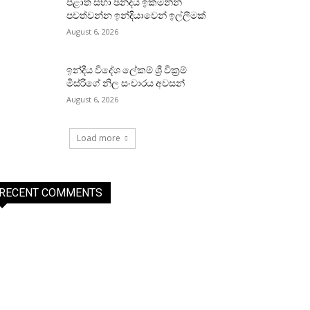
පළාත් සභා ඡන්දය ඉක්මනින්
පවත්වන්න ඉන්දියාවෙන් ඉල්ලීමක්
August 6, 2026
ඉන්දීය විදේශ ලේකම් ශ්‍රී වික්‍රම්
මිස්රිගේ නිල සංචාරය අවසන්
August 6, 2026
Load more
RECENT COMMENTS