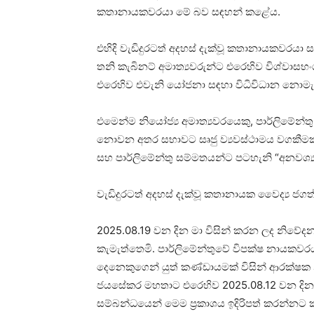
කතානායකවරයා මේ බව සඳහන් කළේය.
එහිදි වැඩිදුරටත් අදහස් දැක්වූ කතානායකවරයා 
තනි කැබිනට් අමාත්‍යවරුන්ට එරෙහිව විශ්වාසභං
එරෙහිව එවැනි යෝජනා සඳහා විධිවිධාන නොමැත
එමෙන්ම නියෝජ්‍ය අමාත්‍යවරයෙකු, පාර්ලිමේන්ත
නොවන අතර සභාවට සෘජු ව්‍යවස්ථාමය වගකීමක්
සහ පාර්ලිමේන්තු සම්මතයන්ට පටහැනි “අනවශ්‍
වැඩිදුරටත් අදහස් දැක්වූ කතානායක වෛද්‍ය ජගත
2025.08.19 වන දින මා විසින් කරන ලද නිවේද
කැමැත්තෙමි. පාර්ලිමේන්තුවේ විපක්ෂ නායකවරයා 
දෙනෙකුගෙන් යුත් කණ්ඩායමක් විසින් ආරක්ෂක නිය
ජයසේකර මහතාට එරෙහිව 2025.08.12 වන දින 
සම්බන්ධයෙන් මෙම ප්‍රකාශය ඉදිරිපත් කරන්නට ක