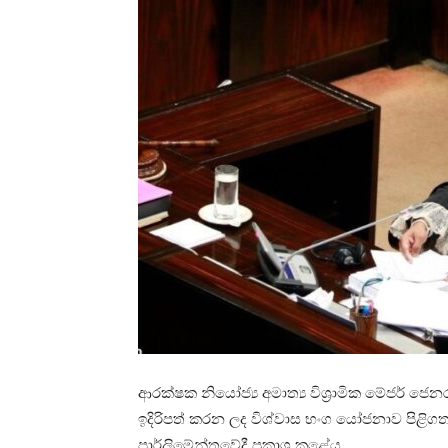
ආරක්ෂක නියෝජ්‍ය අමාත්‍ය විශ්‍රාමික මේජර් 
ඉදිරිපත් කරන ලද විශ්වාස භංග යෝජනාව පිළිග
පාර්ලිමේන්තුවේදී ප්‍රකාශ කළේය.