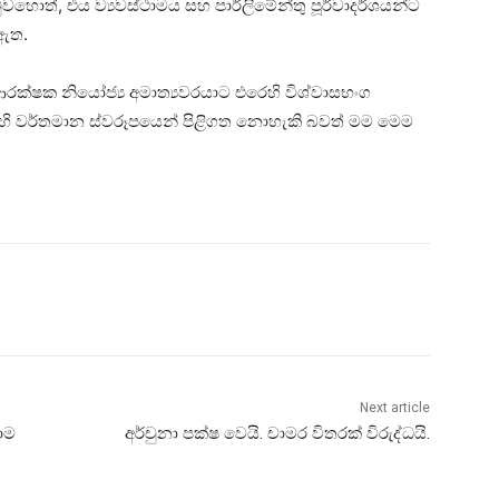
ුවහොත්, එය ව්‍යවස්ථාමය සහ පාර්ලිමේන්තු පූර්වාදර්ශයන්ට
 ඇත.
 ආරක්ෂක නියෝජ්‍ය අමාත්‍යවරයාට එරෙහි විශ්වාසභංග
 එහි වර්තමාන ස්වරූපයෙන් පිළිගත නොහැකි බවත් මම මෙම
Next article
රාම
අර්චුනා පක්ෂ වෙයි. චාමර විතරක් විරුද්ධයි.