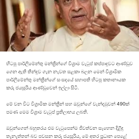
හිටපු පාර්ලිමේන්තු මන්ත්‍රීන්ගේ විශ්‍රාම වැටුප් කප්පාදුවට ආණ්ඩුව
ගෙන ඇති තීන්දුව ගැන නැවත සළකා බලන මෙන් විශ්‍රාමික
පාර්ලිමේන්තු මන්ත්‍රීන්ගේ සංසදයේ සභාපති හිටපු කතානායක
කරූ ජයසූරිය ආණ්ඩුවෙන් ඉල්ලා සිටී.
මේ වන විට විශ්‍රාමික මන්ත්‍රීන් සහ ඔවුන්ගේ වැන්දඹුවන් 490ක්
පමණ මෙම විශ්‍රාම වැටුප් ප්‍රතිලාභය ලබති.
ඔවුන්ගෙන් බහුතරය එම වැටුපෙන්ම ජීවත්වන සෑහෙන දිළිඳු
තැනැත්තන් බව පවසන කරූ ජයසූරිය, මේ අතර ප්‍රධාන පෙළේ