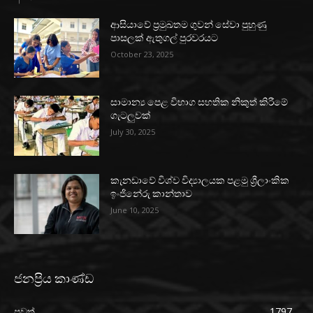
ආසියාවේ ප්‍රමුඛතම ගුවන් සේවා පුහුණු
පාසලක් ඇතුගල් පුරවරයට
October 23, 2025
සාමාන්‍ය පෙළ විභාග සහතික නිකුත් කිරීමේ
ගැටලුවක්
July 30, 2025
කැනඩාවේ විශ්ව විද්‍යාලයක පළමු ශ්‍රීලාංකික
ඉංජිනේරු කාන්තාව
June 10, 2025
ජනප්‍රිය කාණ්ඩ
පුවත්
1797