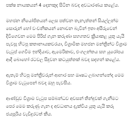
පක්ෂ නායකයන් 4 දෙනකුද සිටින බවද අවධාරණය කළේය.
මහජන නියෝජිතයන් ලෙස පත්වන තැනැත්තන් සියල්ලන්ම
සොරුන් හෝ වංචනිකයන් නොවන බැවින් ඉතා අසීරුවෙන්
දිවිගෙවන මෙම පිරිස් ගැන කරුණා සහගතව ක්‍රියාකළ යුතු යැයි
පැවසූ හිටපු කතානායකවරයා, විශ්‍රාමික මහජන මන්ත්‍රීන්ට විශ්‍රාම
වැටුප් ගෙවීම ඉන්දියාව, ඇමෙරිකාව, එංගලන්තය සහ යුරෝපය
ආදී බොහෝ රටවල සිදුවන කටයුත්තක් බවද සඳහන් කළේය.
ඇතැම් හිටපු මන්ත්‍රීවරුන් ආහාර සහ ඖෂධ ලබාගන්නේද මෙම
විශ්‍රාම වැටුපෙන් බවද ඔහු පැවසීය.
ආණ්ඩුව විශ්‍රාම වැටුප සම්බන්ධව අවසන් තීන්දුවක් ගැනීමට
පෙර මෙම කරුණු ගැන ද අවධානය දැක්විය යුතු යැයි කරූ
ජයසූරිය වැඩිදුරටත් කීය.