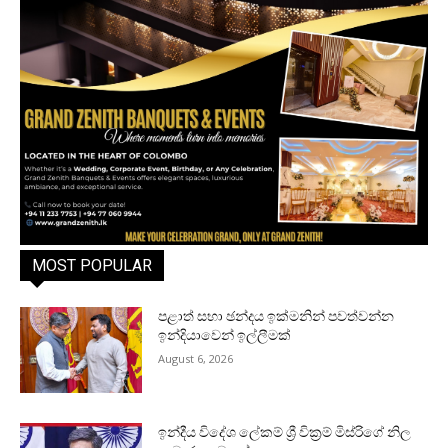
MOST POPULAR
පළාත් සභා ඡන්දය ඉක්මනින් පවත්වන්න
ඉන්දියාවෙන් ඉල්ලීමක්
August 6, 2026
ඉන්දීය විදේශ ලේකම් ශ්‍රී වික්‍රම් මිස්රිගේ නිල