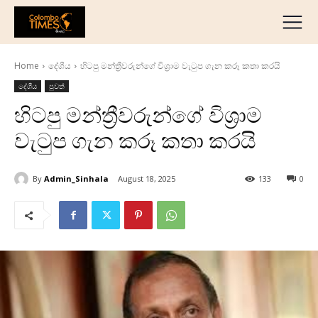
දේශීය
මැද පෙරදිග
Home
දේශීය
හිටපු මන්ත්‍රීවරුන්ගේ විශ්‍රාම වැටුප ගැන කරූ කතා කරයි
ජාත්‍යන්තර
දේශීය
පුවත්
ව්‍යාපාරික
හිටපු මන්ත්‍රීවරුන්ගේ විශ්‍රාම
අධ්‍යාපනික
වැටුප ගැන කරූ කතා කරයි
හෝටල් සහ සංචාරක
ක්‍රීඩා
By
Admin_Sinhala
August 18, 2025
133
0
English
தமிழ்