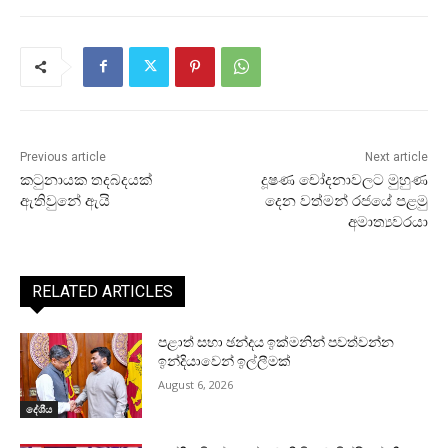
Previous article
Next article
කටුනායක තදබදයක්
දූෂණ චෝදනාවලට මුහුණ
ඇතිවුනේ ඇයි
දෙන වත්මන් රජයේ පළමු
අමාත්‍යවරයා
RELATED ARTICLES
පළාත් සභා ඡන්දය ඉක්මනින් පවත්වන්න
ඉන්දියාවෙන් ඉල්ලීමක්
August 6, 2026
දේශීය