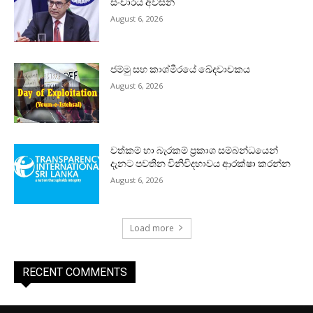
සංචාරය අවසන්
August 6, 2026
ජම්මු සහ කාශ්මීරයේ ඛේදවාචකය
August 6, 2026
වත්කම් හා බැරකම් ප්‍රකාශ සම්බන්ධයෙන්
දැනට පවතින විනිවිදභාවය ආරක්ෂා කරන්න
August 6, 2026
Load more
RECENT COMMENTS