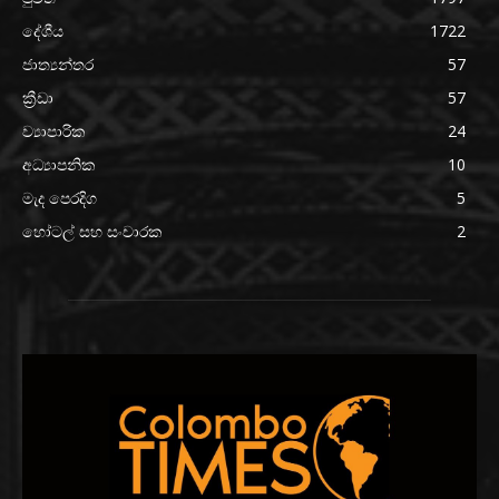
දේශීය
1722
ජාත්‍යන්තර
57
ක්‍රීඩා
57
ව්‍යාපාරික
24
අධ්‍යාපනික
10
මැද පෙරදිග
5
හෝටල් සහ සංචාරක
2