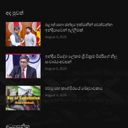
අද පුවත්
පළාත් සභා ඡන්දය ඉක්මනින් පවත්වන්න
ඉන්දියාවෙන් ඉල්ලීමක්
August 6, 2026
ඉන්දීය විදේශ ලේකම් ශ්‍රී වික්‍රම් මිස්රිගේ නිල
සංචාරය අවසන්
August 6, 2026
ජම්මු සහ කාශ්මීරයේ ඛේදවාචකය
August 6, 2026
අධ්‍යාපනික