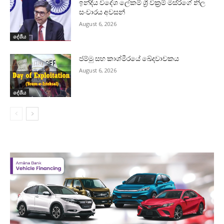
ඉන්දීය විදේශ ලේකම් ශ්‍රී වික්‍රම් මිස්රිගේ නිල
සංචාරය අවසන්
August 6, 2026
දේශීය
ජම්මු සහ කාශ්මීරයේ ඛේදවාචකය
August 6, 2026
දේශීය